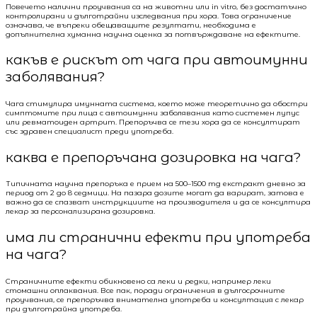
Повечето налични проучвания са на животни или in vitro, без достатъчно
контролирани и дълготрайни изследвания при хора. Това ограничение
означава, че въпреки обещаващите резултати, необходима е
допълнителна хуманна научна оценка за потвърждаване на ефектите.
какъв е рискът от чага при автоимунни
заболявания?
Чага стимулира имунната система, което може теоретично да обостри
симптомите при лица с автоимунни заболявания като системен лупус
или ревматоиден артрит. Препоръчва се тези хора да се консултират
със здравен специалист преди употреба.
каква е препоръчана дозировка на чага?
Типичната научна препоръка е прием на 500–1500 mg екстракт дневно за
период от 2 до 8 седмици. На пазара дозите могат да варират, затова е
важно да се спазват инструкциите на производителя и да се консултира
лекар за персонализирана дозировка.
има ли странични ефекти при употреба
на чага?
Страничните ефекти обикновено са леки и редки, например леки
стомашни оплаквания. Все пак, поради ограничения в дългосрочните
проучвания, се препоръчва внимателна употреба и консултация с лекар
при дълготрайна употреба.