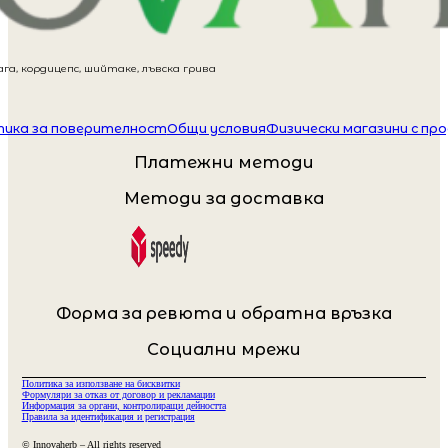
га, кордицепс, шийтаке, лъвска грива
ика за поверителност
Общи условия
Физически магазини с пр
Платежни методи
Методи за доставка
Форма за ревюта и обратна връзка
Социални мрежи
Политика за използване на бисквитки
Формуляри за отказ от договор и рекламации
Информация за органи, контролиращи дейността
Правила за идентификация и регистрация
© Innovaherb – All rights reserved