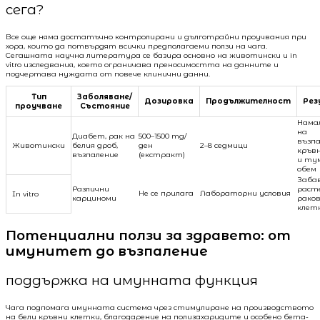
сега?
Все още няма достатъчно контролирани и дълготрайни проучвания при
хора, които да потвърдят всички предполагаеми ползи на чага.
Сегашната научна литература се базира основно на животински и in
vitro изследвания, което ограничава преносимостта на данните и
подчертава нуждата от повече клинични данни.
Тип
Заболяване/
Дозировка
Продължителност
Рез
проучване
Състояние
Нама
на
Диабет, рак на
500–1500 mg/
възпа
Животински
белия дроб,
ден
2–8 седмици
кръвн
възпаление
(екстракт)
и ту
обем
Заба
Различни
раст
Не се прилага
Лабораторни условия
In vitro
карциноми
рако
клет
Потенциални ползи за здравето: от
имунитет до възпаление
поддържка на имунната функция
Чага подпомага имунната система чрез стимулиране на производството
на бели кръвни клетки, благодарение на полизахаридите и особено бета-