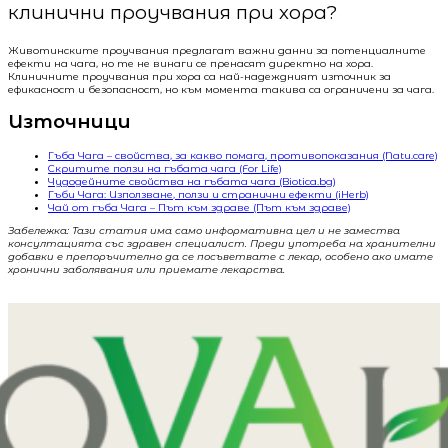
клинични проучвания при хора?
Животинските проучвания предлагат важни данни за потенциалните
ефекти на чага, но те не винаги се пренасят директно на хора.
Клиничните проучвания при хора са най-надеждният източник за
ефикасност и безопасност, но към момента такива са ограничени за чага.
Източници
Гъба Чага – свойства, за какво помага, противопоказания (Natu.care)
Скритите ползи на гъбата чага (For Life)
Чудодейните свойства на гъбата чага (Biotica.bg)
Гъби Чага: Използване, ползи и странични ефекти (iHerb)
Чай от гъба Чага – Път към здраве (Път към здраве)
Забележка: Тази статия има само информативна цел и не замества
консултацията със здравен специалист. Преди употреба на хранителни
добавки е препоръчително да се посъветвате с лекар, особено ако имате
хронични заболявания или приемате лекарства.