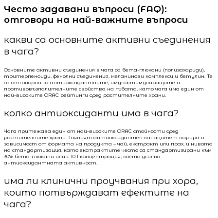
Често задавани въпроси (FAQ):
отговори на най-важните въпроси
какви са основните активни съединения
в чага?
Основните активни съединения в чага са бета-глюкани (полизахариди),
тритерпеноиди, фенолни съединения, меланинови комплекси и бетулин. Те
са отговорни за антиоксидантните, имуностимулиращите и
противовъзпалителните свойства на гъбата, като чага има един от
най-високите ORAC рейтинги сред растителните храни.
колко антиоксиданти има в чага?
Чага притежава един от най-високите ORAC стойности сред
растителните храни. Точният антиоксидантен капацитет варира в
зависимост от формата на продукта – чай, екстракт или прах, и нивото
на стандартизация, като екстрактите често са стандартизирани към
30% бета-глюкани или с 10:1 концентрация, което усилва
антиоксидантната активност.
има ли клинични проучвания при хора,
които потвърждават ефектите на
чага?