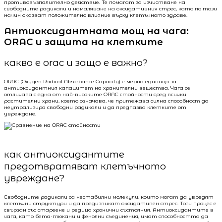
противовъзпалително действие. Те помагат за изчистване на
свободните радикали и намаляване на оксидативния стрес, като по този
начин оказват положително влияние върху клетъчното здраве.
Антиоксидантната мощ на чага:
ORAC и защита на клетките
какво е orac и защо е важно?
ORAC (Oxygen Radical Absorbance Capacity) е мерна единица за
антиоксидантния капацитет на хранителни вещества. Чага се
отличава с една от най-високите ORAC стойности сред всички
растителни храни, което означава, че притежава силна способност да
неутрализира свободни радикали и да предпазва клетките от
увреждане.
как антиоксидантите
предотвратяват клетъчното
увреждане?
Свободните радикали са нестабилни молекули, които могат да увредят
клетъчни структури и да предизвикат оксидативен стрес. Този процес е
свързан със стареене и редица хронични състояния. Антиоксидантите в
чага, като бета-глюкани и фенолни съединения, имат способността да