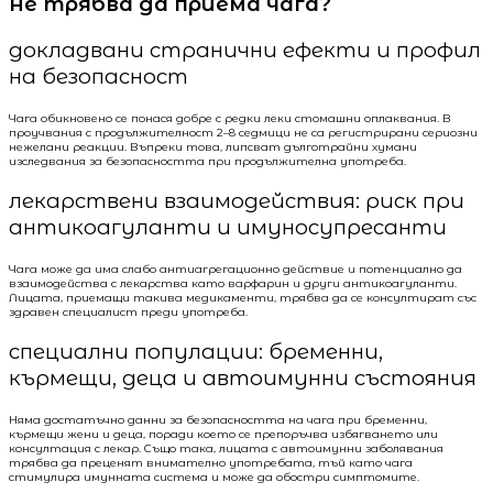
не трябва да приема чага?
докладвани странични ефекти и профил
на безопасност
Чага обикновено се понася добре с редки леки стомашни оплаквания. В
проучвания с продължителност 2–8 седмици не са регистрирани сериозни
нежелани реакции. Въпреки това, липсват дълготрайни хумани
изследвания за безопасността при продължителна употреба.
лекарствени взаимодействия: риск при
антикоагуланти и имуносупресанти
Чага може да има слабо антиагрегационно действие и потенциално да
взаимодейства с лекарства като варфарин и други антикоагуланти.
Лицата, приемащи такива медикаменти, трябва да се консултират със
здравен специалист преди употреба.
специални популации: бременни,
кърмещи, деца и автоимунни състояния
Няма достатъчно данни за безопасността на чага при бременни,
кърмещи жени и деца, поради което се препоръчва избягването или
консултация с лекар. Също така, лицата с автоимунни заболявания
трябва да преценят внимателно употребата, тъй като чага
стимулира имунната система и може да обостри симптомите.