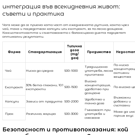
интеграция във всекидневния живот:
съвети и практика
Чага може да се приема като част от ежедневната рутина, както чрез
чай, така и посредством капсули или екстракт, за по-лесно дозиране.
Консистентността и съчетаването с балансирана диета подкрепят
оптимални резултати.
Типична
доза
Форма
Стандартизация
Предимства
Недоста
(mg/
ден)
По-ниска
Традиционна
концентрац
Чай
Ниска до средна
500–1000
употреба, лесна
активни
приготвка
вещества
Висока
30% бета-глюкани, 10:1
концентрация,
500–1500
По-висока ц
Екстракт
екстракти
удобство при
дозиране
Възможни
Удобство и
Капсули
Зависи от продукта
500–2000
добавки и
точна доза
съставки
Гъвкавост при
Може да им
Прах
Различна, варира
500–3000
употреба и
горчив вкус
смесване
Безопасност и противопоказания: кой