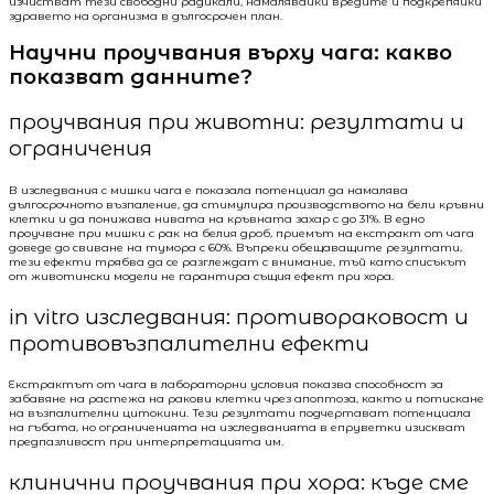
изчистват тези свободни радикали, намалявайки вредите и подкрепяйки
здравето на организма в дългосрочен план.
Научни проучвания върху чага: какво
показват данните?
проучвания при животни: резултати и
ограничения
В изследвания с мишки чага е показала потенциал да намалява
дългосрочното възпаление, да стимулира производството на бели кръвни
клетки и да понижава нивата на кръвната захар с до 31%. В едно
проучване при мишки с рак на белия дроб, приемът на екстракт от чага
доведе до свиване на тумора с 60%. Въпреки обещаващите резултати,
тези ефекти трябва да се разглеждат с внимание, тъй като списъкът
от животински модели не гарантира същия ефект при хора.
in vitro изследвания: противораковост и
противовъзпалителни ефекти
Екстрактът от чага в лабораторни условия показва способност за
забавяне на растежа на ракови клетки чрез апоптоза, както и потискане
на възпалителни цитокини. Тези резултати подчертават потенциала
на гъбата, но ограниченията на изследванията в епруветки изискват
предпазливост при интерпретацията им.
клинични проучвания при хора: къде сме