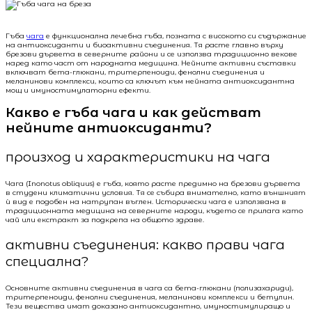
Гъба
чага
е функционална лечебна гъба, позната с високото си съдържание
на антиоксиданти и биоактивни съединения. Тя расте главно върху
брезови дървета в северните райони и се използва традиционно векове
наред като част от народната медицина. Нейните активни съставки
включват бета-глюкани, тритерпеноиди, фенолни съединения и
меланинови комплекси, които са ключът към нейната антиоксидантна
мощ и имуностимулаторни ефекти.
Какво е гъба чага и как действат
нейните антиоксиданти?
произход и характеристики на чага
Чага (Inonotus obliquus) e гъба, която расте предимно на брезови дървета
в студени климатични условия. Тя се събира внимателно, като външният
ѝ вид е подобен на натрупан въглен. Исторически чага е използвана в
традиционната медицина на северните народи, където се прилага като
чай или екстракт за подкрепа на общото здраве.
активни съединения: какво прави чага
специална?
Основните активни съединения в чага са бета-глюкани (полизахариди),
тритерпеноиди, фенолни съединения, меланинови комплекси и бетулин.
Тези вещества имат доказано антиоксидантно, имуностимулиращо и