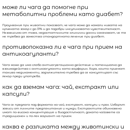
може ли чага да помогне при
метаболитни проблеми като диабет?
Проучвания при животни показват, че чага може да намали нивата на
кръвната захар с до 31% и да подобри инсулиновата чувствителност.
Независимо от това, недостатъчните клинични данни означават, че тя
не трябва да замества стандартното лечение при диабет.
противопоказна ли е чага при прием на
антикоагуланти?
Чага може да има слабо антиагрегационно действие и потенциално да
взаимодейства с антикоагуланти като варфарин. Хора, които приемат
такива медикаменти, задължително трябва да се консултират със
лекар преди употреба.
как да вземам чага: чай, екстракт или
капсули?
Чага се предлага под формата на чай, екстракт, капсули и прах. Изборът
зависи от личните предпочитания и нужди. Екстрактите обикновено
имат по-висока концентрация и биодостъпност, докато чайовете са
традиционен и по-лек вариант на прием.
каква е разликата между животински и