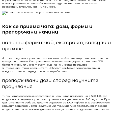
нормалните нива на холестерола. Тези наблюдения сочат потенциална
полза в рамките на метаболитното здраве, въпреки че липсват
адекватни клинични данни при хора.
Как се приема чага: дози, форми и
препоръчани начини
налични форми: чай, екстракт, капсули и
прахове
Чага се предлага в различни форми като чай, концентрирани екстракти,
капсули и прахове. Екстрактите често са стандартизирани към 30%
бета-глюкани или имат съотношение 10:1, което повишава
антиоксидантния капацитет. Изборът на форма зависи от лични
предпочитания и нуждите на потребителя.
препоръчвани дози според научните
проучвания
Типичната дозировка, използвана в научните изследвания, е 500–1500 mg
на ден при концентрирани екстракти в продължение на 2–8 седмици. При
хранителните добавки дозите варират до 3000 mg/ден, в зависимост от
концентрацията и стандартизацията. Винаги се препоръчва спазване
на указанията на производителя и консултация със здравен специалист.