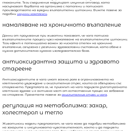
глюканите. Тези съединения модулират имунния отговор, като
насърчават борбата на организма с патогени и потискат
производството на вредни възпалителни цитокини. Вижте повече за
подобни
имунни комплекси
.
намаляване на хроничното възпаление
Данни от проучвания при животни показват, че чага потиска
възпалителните процеси чрез намаляване на възпалителните цитокини.
Този ефект е потенциално важен за ниската степен на хронично
възпаление, свързана с различни здравословни състояния, като обаче е
нужна допълнителна хумана изследователска база.
антиоксидантна защита и здравото
стареене
Антиоксидантите в чага имат важна роля в ограничаването на
клетъчното увреждане и окислителния стрес, които са обвързани със
стареенето. Предполага се, че приемът на чага подкрепя дълготрайното
клетъчно здраве и е активна част от естествения процес на забавяне
на стареене. Прочетете повече за
окислителния стрес и чага
.
регулация на метаболизма: захар,
холестерол и тегло
Животински модели предполагат, че чага може да подобри метаболизма
на захарите и инсулиновата чувствителност, както и да подкрепи