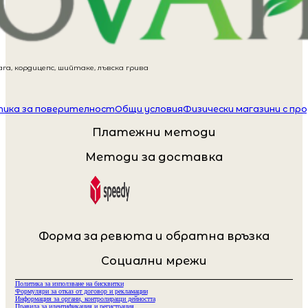
га, кордицепс, шийтаке, лъвска грива
ика за поверителност
Общи условия
Физически магазини с пр
Платежни методи
Методи за доставка
Форма за ревюта и обратна връзка
Социални мрежи
Политика за използване на бисквитки
Формуляри за отказ от договор и рекламации
Информация за органи, контролиращи дейността
Правила за идентификация и регистрация