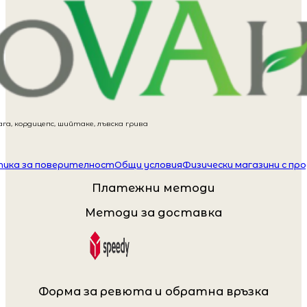
га, кордицепс, шийтаке, лъвска грива
ика за поверителност
Общи условия
Физически магазини с пр
Платежни методи
Методи за доставка
Форма за ревюта и обратна връзка