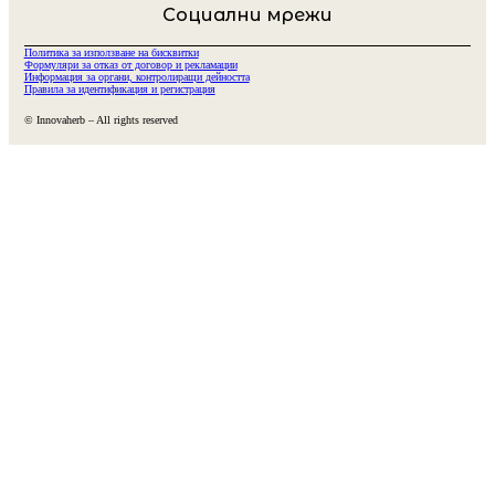
Социални мрежи
Политика за използване на бисквитки
Формуляри за отказ от договор и рекламации
Информация за органи, контролиращи дейността
Правила за идентификация и регистрация
© Innovaherb – All rights reserved