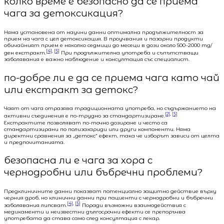
колко време е безопасно да се приема
чага за детоксикация?
Няма установена от научни данни оптимална продължителност за
прием на чага с цел детоксикация. В проучвания и пазарни продукти
обичайният прием е няколко седмици до месеци в дози около 500–2000 mg/
[4]
,
[5]
ден екстракт.
При продължителна употреба и съпътстващи
заболявания е важно наблюдение и консултация със специалист.
по-добре ли е да се приема чага като чай
или екстракт за детокс?
Чаят от чага отразява традиционната употреба, но съдържанието на
[2]
,
[5]
активни съединения е по-трудно за стандартизиране.
Екстрактите позволяват по-точно дозиране и често са
стандартизирани по полизахариди или други компоненти. Няма
директни сравнения за „детокс“ ефект, така че изборът зависи от целта
и предпочитанията.
безопасна ли е чага за хора с
чернодробни или бъбречни проблеми?
Предклиничните данни показват потенциално защитно действие върху
черния дроб, но клинични данни при пациенти с чернодробни и бъбречни
[4]
,
[5]
заболявания липсват.
Поради възможни взаимодействия с
медикаменти и неизвестни дългосрочни ефекти се препоръчва
употребата да става само след консултация с лекар.