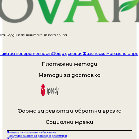
га, кордицепс, шийтаке, лъвска грива
ика за поверителност
Общи условия
Физически магазини с пр
Платежни методи
Методи за доставка
Форма за ревюта и обратна връзка
Социални мрежи
Политика за използване на бисквитки
Формуляри за отказ от договор и рекламации