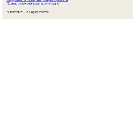
Информация за органи, контролиращи дейността
Правила за идентификация и регистрация
© Innovaherb – All rights reserved