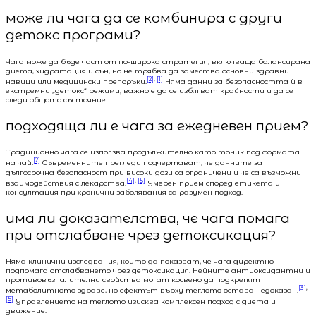
може ли чага да се комбинира с други
детокс програми?
Чага може да бъде част от по-широка стратегия, включваща балансирана
диета, хидратация и сън, но не трябва да замества основни здравни
[2]
,
[1]
навици или медицински препоръки.
Няма данни за безопасността ѝ в
екстремни „детокс“ режими; важно е да се избягват крайности и да се
следи общото състояние.
подходяща ли е чага за ежедневен прием?
Традиционно чага се използва продължително като тоник под формата
[2]
на чай.
Съвременните прегледи подчертават, че данните за
дългосрочна безопасност при високи дози са ограничени и че са възможни
[4]
,
[5]
взаимодействия с лекарства.
Умерен прием според етикета и
консултация при хронични заболявания са разумен подход.
има ли доказателства, че чага помага
при отслабване чрез детоксикация?
Няма клинични изследвания, които да показват, че чага директно
подпомага отслабването чрез детоксикация. Нейните антиоксидантни и
противовъзпалителни свойства могат косвено да подкрепят
[3]
,
метаболитното здраве, но ефектът върху теглото остава недоказан.
[5]
Управлението на теглото изисква комплексен подход с диета и
движение.