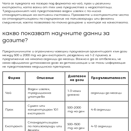
Чага се предлага на пазара под формата на чай, прах и различни
екстракти, като всеки от тях има предимства и недостатъци.
Традиционният чай представлява воден извлек с по-ниска
стандартизация на активни съставки. Праховете и екстрактите често
са стандартизирани по съдържание на полизахариди или фенолни
съединения, което позволява по-точно дозиране и контрол на качеството.
какво показват научните данни за
дозите?
Предклиничните и ограничени човешки проучвания ориентират към дози
между 500 и 2000 mg на ден екстракт, разделени на 1–2 приема, в
продължение на няколко седмици до месеци. Важно е да се отбележи, че
няма официално установена доза за детоксикация и че тази информация
не представлява медицинска препоръка.
Диапазон
Форма
Описание
Продължителност
на дози
Воден извлек,
1–3 чаши
Чай
традиционна
седмици до месеци
дневно
употреба
Сушен или
500–2000
Прах
концентриран 10:1
4–8 седмици
mg на ден
екстракт
Стандартизиран
500–1500
Екстракт
по полизахариди или
4–12 седмици
mg на ден
феноли