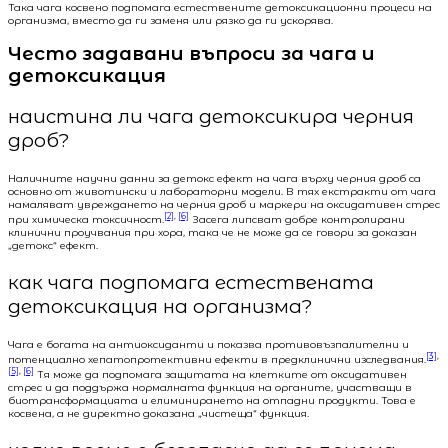
Така чага косвено подпомага естествените детоксикационни процеси на
организма, вместо да ги заменя или рязко да ги ускорява.
Често задавани въпроси за чага и
детоксикация
наистина ли чага детоксикира черния
дроб?
Наличните научни данни за детокс ефект на чага върху черния дроб са
основно от животински и лабораторни модели. В тях екстракти от чага
намаляват увреждането на черния дроб и маркери на оксидативен стрес
[2]
,
[6]
при химическа токсичност.
Засега липсват добре контролирани
клинични проучвания при хора, така че не може да се говори за доказан
„детокс“ ефект.
как чага подпомага естествената
детоксикация на организма?
Чага е богата на антиоксиданти и показва противовъзпалителни и
[3]
,
потенциално хепатопротективни ефекти в предклинични изследвания.
[5]
,
[6]
Тя може да подпомага защитата на клетките от оксидативен
стрес и да поддържа нормалната функция на органите, участващи в
биотрансформацията и елиминирането на отпадни продукти. Това е
косвена, а не директно доказана „чистеща“ функция.