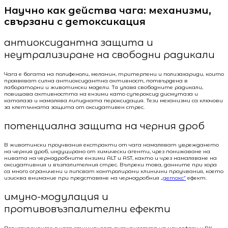
Научно как действа чага: механизми,
свързани с детоксикация
антиоксидантна защита и
неутрализиране на свободни радикали
Чага е богата на полифеноли, меланин, тритерпени и полизахариди, които
проявяват силна антиоксидантна активност, потвърдена в
лабораторни и животински модели. Тя улавя свободните радикали,
повишава активността на ензими като супероксид дисмутаза и
каталаза и намалява липидната пероксидация. Тези механизми са ключови
за клетъчната защита от оксидативен стрес.
потенциална защита на черния дроб
В животински проучвания екстракти от чага намаляват увреждането
на черния дроб, индуцирано от химически агенти, чрез понижаване на
нивата на чернодробните ензими ALT и AST, както и чрез намаляване на
оксидативния и възпалителния стрес. Въпреки това, данните при хора
са много ограничени и липсват контролирани клинични проучвания, което
изисква внимание при представяне на чернодробния
„детокс“
ефект.
имуно-модулация и
противовъзпалителни ефекти