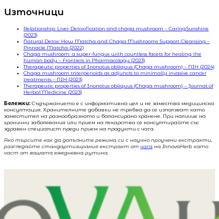
Източници
Relationship: Liver Detoxification and chaga mushroom – CaringSunshine
(2023)
Natural Detox: How Matcha and Chaga Mushrooms Support Cleansing –
Pinnacle Matcha (2022)
Chaga mushroom: a super-fungus with countless facets for healing the
human body – Frontiers in Pharmacology (2023)
Therapeutic properties of Inonotus obliquus (Chaga mushroom) – NIH (2024)
Chaga mushroom triterpenoids as adjuncts to minimally invasive cancer
treatments – NIH (2023)
Therapeutic properties of Inonotus obliquus (Chaga mushroom) – Journal of
Herbal Medicine (2023)
Бележки:
Съдържанието е с информативна цел и не замества медицинска
консултация. Хранителните добавки не трябва да се използват като
заместител на разнообразното и балансирано хранене. При наличие на
хронични заболявания или прием на лекарства се консултирайте със
здравен специалист преди прием на продукти с чага.
Ако търсите как да допълните режима си с научно проучени екстракти,
разгледайте стандартизирания екстракт от
чага
на InnovaHerb като
част от вашата ежедневна рутина.