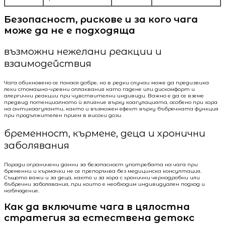
Безопасност, рискове и за кого чага
може да не е подходяща
възможни нежелани реакции и
взаимодействия
Чага обикновено се понася добре, но в редки случаи може да предизвика
леки стомашно-чревни оплаквания като гадене или дискомфорт и
алергични реакции при чувствителни индивиди. Важно е да се вземе
предвид потенциалното ѝ влияние върху коагулацията, особено при хора
на антикоагуланти, както и възможен ефект върху бъбречната функция
при продължителен прием в високи дози.
бременност, кърмене, деца и хронични
заболявания
Поради ограничени данни за безопасност употребата на чага при
бременни и кърмачки не се препоръчва без медицинска консултация.
Същото важи и за деца, както и за хора с хронични чернодробни или
бъбречни заболявания, при които е необходим индивидуален подход и
наблюдение.
Как да включите чага в цялостна
стратегия за естествена детокс