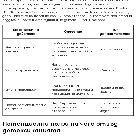
Полизахаридите в чага стимулират активността на макрофаги и NK-
клетки, като подпомагат имунната система. В допълнение,
тритерпеноидите инхибират провъзпалителни пътища като NF-κB и
MAPK, намалявайки провъзпалителни цитокини. Тези свойства могат да
допринасят за контрол на хроничното възпаление, което от своя страна
поддържа нормалната функция на детоксикиращите органи.
Механизъм на
Тип
Описание
действие
доказателство
Свободнорадикално
Антиоксидантна
улавяне, повишаване
In vitro, животни
защита
активността на SOD и
каталаза
Намаляване на
увреждане и маркери
Хепатопротекция
Животни
на чернодробна
токсичност
Стимулация на
Предклинични
Имуно-модулация
макрофаги, NK-клетки и
модели
продукция на цитокини
Инхибиране на NF-κB,
Клетъчни и
Противовъзпалително
намаляване на
животински
действие
възпаление
модели
Потенциални ползи на чага отвъд
детоксикацията