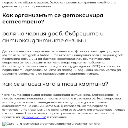
подкрепа на общото здраве, без да се правят конкретни лечебни или
детоксикационни претенции.
Как организмът се детоксикира
естествено?
роля на черния дроб, бъбреците и
антиоксидантните ензими
Детоксикацията представлява комплексна физиологична функция, при
която черният дроб и бъбреците играят централна роля. В черния дроб
протичат фази I и II на биотрансформация, при които токсични
вещества се превръщат в по-лесно отделящи се метаболити.
Антиоксидантни ензими като супероксид дисмутаза (SOD) и каталаза
подпомагат неутрализирането на свободни радикали, които могат да
увредят клетките и да предизвикат оксидативен стрес.
как се вписва чага в тази картина?
Чага притежава силна антиоксидантна активност, благодарение на
полифенолите, меланина и тритерпените в състава си. Тези вещества
могат да намаляват липидната пероксидация и да повишават
активността на ензими като SOD и каталаза, което подкрепя
естествените механизми на организма за защита от оксидативен стрес
и възпаление. Именно това я прави релевантна към естествените
процеси на
„детоксикация“
в клетките.