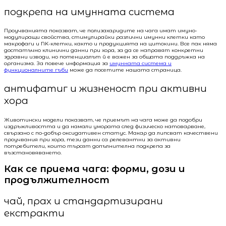
подкрепа на имунната система
Проучванията показват, че полизахаридите на чага имат имуно-
модулиращи свойства, стимулирайки различни имунни клетки като
макрофаги и NK-клетки, както и продукцията на цитокини. Все пак няма
достатъчно клинични данни при хора, за да се направят конкретни
здравни изводи, но потенциалът й е важен за общата поддръжка на
организма. За повече информация за
имунната система и
функционалните гъби
може да посетите нашата страница.
антифатиг и жизненост при активни
хора
Животински модели показват, че приемът на чага може да подобри
издръжливостта и да намали умората след физическо натоварване,
свързано с по-добър оксидативен статус. Макар да липсват качествени
проучвания при хора, тези данни са релевантни за активни
потребители, които търсят допълнителна подкрепа за
възстановяването.
Как се приема чага: форми, дози и
продължителност
чай, прах и стандартизирани
екстракти