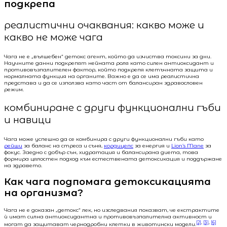
подкрепа
реалистични очаквания: какво може и
какво не може чага
Чага не е „вълшебен“ детокс агент, който да изчиства токсини за дни.
Научните данни подкрепят нейната роля като силен антиоксидант и
противовъзпалителен фактор, който подкрепя клетъчната защита и
нормалната функция на органите. Важно е да се има реалистична
представа и да се използва като част от балансиран здравословен
режим.
комбиниране с други функционални гъби
и навици
Чага може успешно да се комбинира с други функционални гъби като
рейши
за баланс на стреса и съня,
кордицепс
за енергия и
Lion’s Mane
за
фокус. Заедно с добър сън, хидратация и балансирана диета, това
формира цялостен подход към естествената детоксикация и поддържане
на здравето.
Как чага подпомага детоксикацията
на организма?
Чага не е доказан „детокс“ лек, но изследвания показват, че екстрактите
ѝ имат силна антиоксидантна и противовъзпалителна активност и
[2]
,
[3]
,
[6]
могат да защитават чернодробни клетки в животински модели.