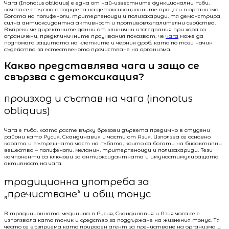
Чага (Inonotus obliquus) е една от най-известните функционални гъби,
която се свързва с подкрепа на детоксикационните процеси в организма.
Богата на полифеноли, тритерпеноиди и полизахариди, тя демонстрира
силна антиоксидантна активност и противовъзпалителни свойства.
Въпреки че директните данни от клинични изследвания при хора са
ограничени, предклиничните проучвания показват, че
чага
може да
подпомага защитата на клетките и черния дроб, като по този начин
съдействa за естественото прочистване на организма.
Какво представлява чага и защо се
свързва с детоксикация?
произход и състав на чага (inonotus
obliquus)
Чага е гъба, която расте върху брезови дървета предимно в студени
райони като Русия, Скандинавия и части от Азия. Използва се основно
кората и вътрешната част на гъбата, които са богати на биоактивни
вещества – полифеноли, меланин, тритерпеноиди и полизахариди. Тези
компоненти са ключови за антиоксидантната и имуностимулиращата
активност на чага.
традиционна употреба за
„пречистване“ и общ тонус
В традиционната медицина в Русия, Скандинавия и Азия чага се е
използвала като тоник и средство за поддържане на жизнения тонус. Тя
често се възприема като природен агент за пречистване на организма и