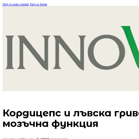
Skip to main content
Skip to footer
Кордицепс и лъвска гри
мозъчна функция