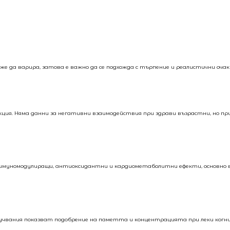
е да варира, затова е важно да се подхожда с търпение и реалистични очак
ция. Няма данни за негативни взаимодействия при здрави възрастни, но пр
а имуномодулиращи, антиоксидантни и кардиометаболитни ефекти, основно 
учвания показват подобрение на паметта и концентрацията при леки когн