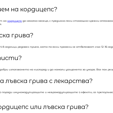
ием на кордицепс?
ст на
кордицепс
до няколко месеца, с предимно леки стомашно-чревни оплакван
я.
ска грива?
8 седмици редовен прием, като по-ясни промени се отбелязват към 12-16 сед
ртисти?
бри използването на кислород и да намали усещането за умора. Все пак резу
а лъвска грива с лекарства?
но поради имуномодулиращите и невромодулиращите ѝ ефекти, се препоръчва
рдицепс или лъвска грива?