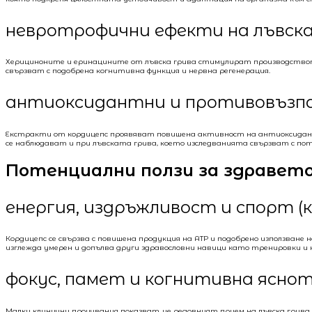
невротрофични ефекти на лъвска
Херициноните и еринацините от лъвска грива стимулират производството
свързват с подобрена когнитивна функция и нервна регенерация.
антиоксидантни и противовъзп
Екстракти от кордицепс проявяват повишена активност на антиоксидантн
се наблюдават и при лъвската грива, което изследванията свързват с пот
Потенциални ползи за здравет
енергия, издръжливост и спорт (
Кордицепс се свързва с повишена продукция на ATP и подобрено използване
изглежда умерен и допълва други здравословни навици като тренировки и 
фокус, памет и когнитивна яснот
Малки клинични проучвания показват, че редовният прием на лъвска грива