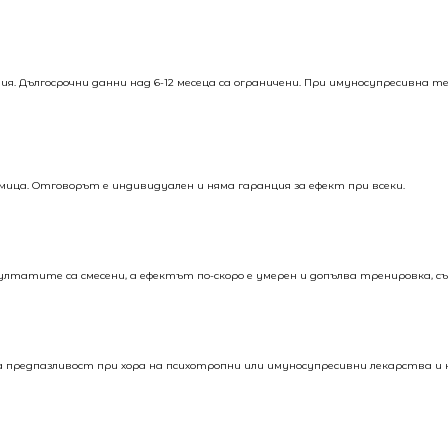
ия. Дългосрочни данни над 6-12 месеца са ограничени. При имуносупресивна т
мица. Отговорът е индивидуален и няма гаранция за ефект при всеки.
лтатите са смесени, а ефектът по-скоро е умерен и допълва тренировка, сън
 предпазливост при хора на психотропни или имуносупресивни лекарства и 