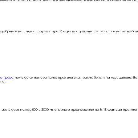
 подобрение на имунни параметри. Кордицепс допълнително влияе на метабо
а грива
може да се намери като прах или екстракт, богат на херицинони. Важ
та.
зва в дози между 500 и 3000 мг дневно в продължение на 8–16 седмици при кли