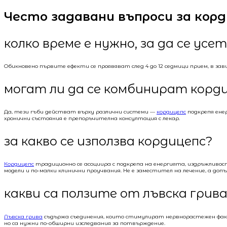
Често задавани въпроси за корд
колко време е нужно, за да се ус
Обикновено първите ефекти се проявяват след 4 до 12 седмици прием, в з
могат ли да се комбинират корди
Да, тези гъби действат върху различни системи —
кордицепс
подкрепя ене
хронични състояния е препоръчителна консултация с лекар.
за какво се използва кордицепс?
Кордицепс
традиционно се асоциира с подкрепа на енергията, издръжливо
модели и по-малки клинични проучвания. Не е заместител на лечение, а до
какви са ползите от лъвска грива
Лъвска грива
съдържа съединения, които стимулират нервнорастежен фак
но са нужни по-обширни изследвания за потвърждение.