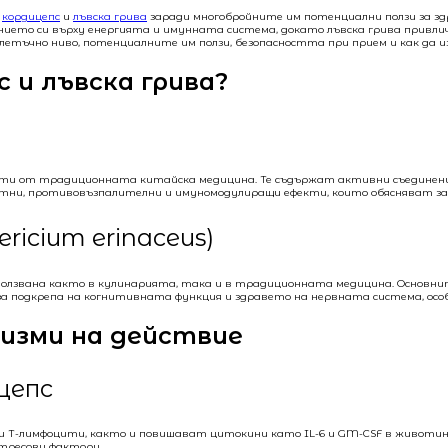
о
кордицепс
и
лъвска грива
заради многобройните им потенциални ползи за зд
нието си върху енергията и имунната система, докато лъвска грива привлич
летъчно ниво, потенциалните им ползи, безопасността при прием и как да 
 и лъвска грива?
ати от традиционната китайска медицина. Те съдържат активни съединения
и, противовъзпалителни и имуномодулиращи ефекти, които обясняват защо
ricium erinaceus)
използвана както в кулинарията, така и в традиционната медицина. Основн
за подкрепа на когнитивната функция и здравето на нервната система, осо
низми на действие
цепс
и Т-лимфоцити, както и повишават цитокини като IL-6 и GM-CSF в животинс
тресови фактори.