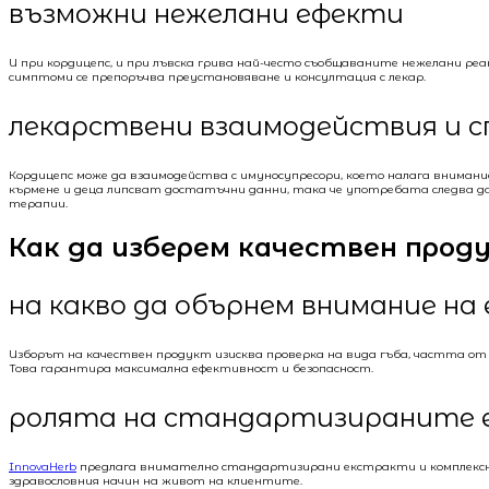
възможни нежелани ефекти
И при кордицепс, и при лъвска грива най-често съобщаваните нежелани ре
симптоми се препоръчва преустановяване и консултация с лекар.
лекарствени взаимодействия и с
Кордицепс може да взаимодейства с имуносупресори, което налага внимани
кърмене и деца липсват достатъчни данни, така че употребата следва да 
терапии.
Как да изберем качествен проду
на какво да обърнем внимание н
Изборът на качествен продукт изисква проверка на вида гъба, частта от
Това гарантира максимална ефективност и безопасност.
ролята на стандартизираните е
InnovaHerb
предлага внимателно стандартизирани екстракти и комплексни
здравословния начин на живот на клиентите.