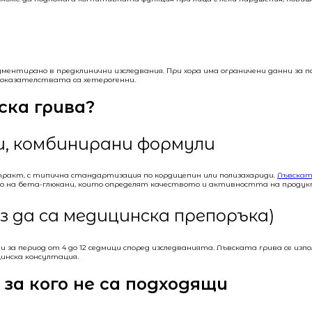
ументирано в предклинични изследвания. При хора има ограничени данни за
 доказателствата са хетерогенни.
ска грива?
и, комбинирани формули
тракт, с типична стандартизация по кордицепин или полизахариди.
Лъвскат
то на бета-глюкани, които определят качеството и активността на продук
з да са медицинска препоръка)
 за период от 4 до 12 седмици според изследванията. Лъвската грива се изпол
цинска консултация.
за кого не са подходящи