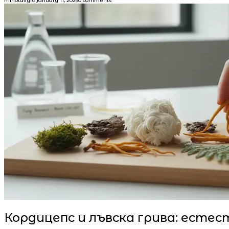
minotavyra
January 11, 2026
0 comments
Кордицепс и лъвска грива: есте