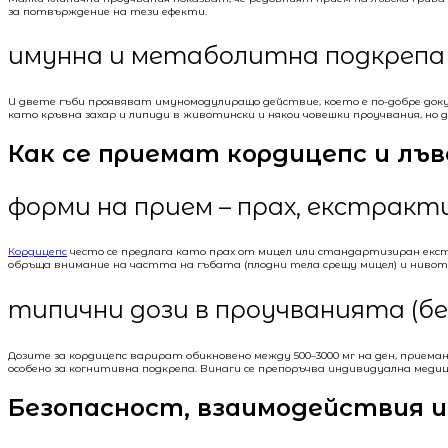
за потвърждение на тези ефекти.
имунна и метаболитна подкрепа
И двете гъби проявяват имуномодулиращо действие, което е по-добре док
като кръвна захар и липиди в животински и някои човешки проучвания, но
Как се приемат кордицепс и лъв
форми на прием – прах, екстракт
Кордицепс
често се предлага като прах от мицел или стандартизиран екс
обръща внимание на частта на гъбата (плодни тела срещу мицел) и ниво
типични дози в проучванията (бе
Дозите за кордицепс варират обикновено между 500–3000 мг на ден, приемани
особено за когнитивна подкрепа. Винаги се препоръчва индивидуална меди
Безопасност, взаимодействия и 