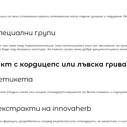
акции са леки стомашно-чревни оплаквания като гадене, диария и подуване.
пециални групи
е при хора след трансплантация. Има потенциален риск от засилване на кр
бъде под лекарски контрол. За лъвска грива няма добре документирани лек
кт с кордицепс или лъвска грива
а етикета
 нея (плодни тела или мицел), стандартизацията по бета-глюкани и съдърж
кстракти на innovaherb
 формули, разработени според европейските стандарти за качество и чис