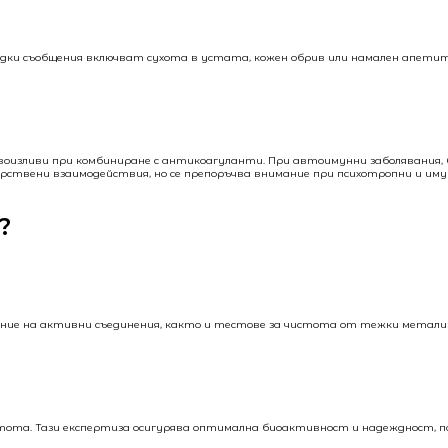
 Редки съобщения включват сухота в устата, кожен обрив или намален апети
ъвоизливи при комбиниране с антикоагуланти. При автоимунни заболявания,
арствени взаимодействия, но се препоръчва внимание при психотропни и им
?
ание на активни съединения, както и тестове за чистота от тежки метали
тота. Тази експертиза осигурява оптимална биоактивност и надеждност, п