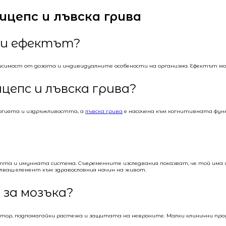
ицепс и лъвска грива
ети ефектът?
ависимост от дозата и индивидуалните особености на организма. Ефектът мож
цепс и лъвска грива?
ргията и издръжливостта, а
лъвска грива
е насочена към когнитивната функ
стта и имунната система. Съвременните изследвания показват, че той им
пълващ елемент към здравословния начин на живот.
 за мозъка?
тор, подпомагайки растежа и защитата на невроните. Малки клинични про