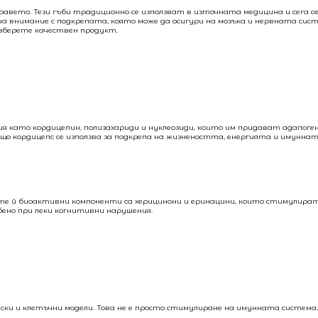
равето. Тези гъби традиционно се използват в източната медицина и сега с
а внимание с подкрепата, която може да осигури на мозъка и нервната сист
изберете качествен продукт.
 като кордицепин, полизахариди и нуклеозиди, които им придават адапоген
 кордицепс се използва за подкрепа на жизнеността, енергията и имуннат
ите й биоактивни компоненти са херицинони и еринацини, които стимулира
бено при леки когнитивни нарушения.
ки и клетъчни модели. Това не е просто стимулиране на имунната система,