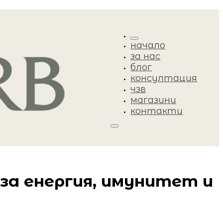
начало
за нас
блог
консултация
чзв
магазини
контакти
 за енергия, имунитет и