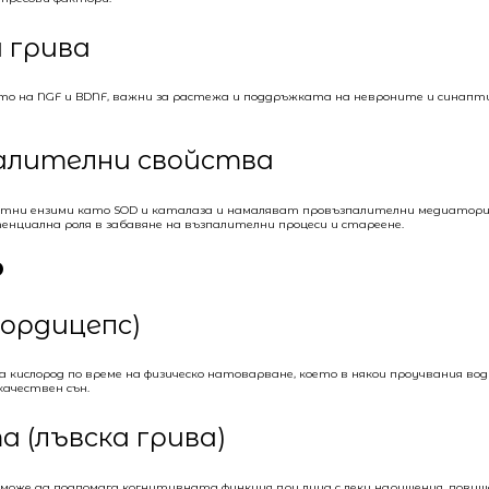
 грива
 на NGF и BDNF, важни за растежа и поддръжката на невроните и синаптич
алителни свойства
и ензими като SOD и каталаза и намаляват провъзпалителни медиатори кат
енциална роля в забавяне на възпалителни процеси и стареене.
о
кордицепс)
 на кислород по време на физическо натоварване, което в някои проучвания 
качествен сън.
а (лъвска грива)
 може да подпомага когнитивната функция при лица с леки нарушения, пови