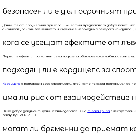
безопасен ли е дългосрочният пр
Данните от проучвания при хора и животни предполагат добра поносимо
антикоагуланти, бременност и кърмене е необходима лекарска консултаци
кога се усещат ефектите от лъв
Първите ефекти при когнитивна подкрепа обикновено се наблюдават след 4-
подходящ ли е кордицепс за спо
Кордицепс
е популярен сред спортисти, тъй като показва потенциал да подо
има ли риск от взаимодействие н
Няма добре документирани взаимодействия на
лъвска грива
с лекарства, 
лекар при съмнения.
могат ли бременни да приемат ко