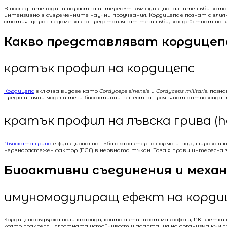
В последните години нараства интересът към функционалните гъби кат
интензивно в съвременните научни проучвания. Кордицепс е познат с влия
статия ще разгледаме какво представляват тези гъби, как действат на к
Какво представляват кордицепс
кратък профил на кордицепс
Кордицепс
включва видове като
Cordyceps sinensis
и
Cordyceps militaris
, позн
предклинични модели тези биоактивни вещества проявяват антиоксидантн
кратък профил на лъвска грива (he
Лъвската грива
е функционална гъба с характерна форма и вкус, широко 
нервнорастежен фактор (NGF) в нервната тъкан. Това я прави интересна 
Биоактивни съединения и меха
имуномодулиращ ефект на корди
Кордицепс съдържа полизахариди, които активират макрофаги, NK-клетки 
която подкрепя цялостната устойчивост и адаптация на организма към с