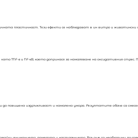
ната пластичност. Тези ефекти се наблюдават в ин витро и животински и
о TNF-α и NF-κB, което допринася за намаляване на оксидативния стрес. 
води до повишена издръжливост и намалена умора. Резултатите обаче са смес
шавайки вниманието, паметта и настроението. Все още са необходими по-гол