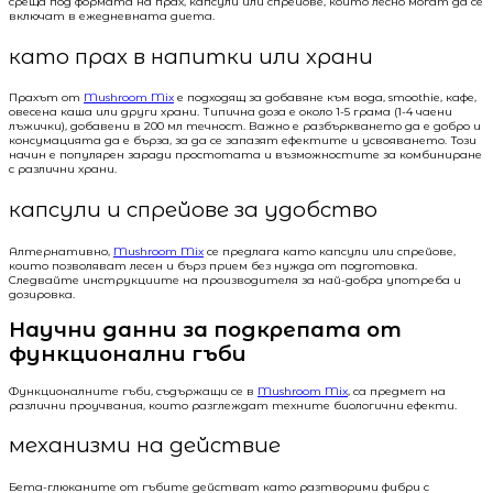
среща под формата на прах, капсули или спрейове, които лесно могат да се
включат в ежедневната диета.
като прах в напитки или храни
Прахът от
Mushroom Mix
е подходящ за добавяне към вода, smoothie, кафе,
овесена каша или други храни. Типична доза е около 1-5 грама (1-4 чаени
лъжички), добавени в 200 мл течност. Важно е разбъркването да е добро и
консумацията да е бърза, за да се запазят ефектите и усвояването. Този
начин е популярен заради простотата и възможностите за комбиниране
с различни храни.
капсули и спрейове за удобство
Алтернативно,
Mushroom Mix
се предлага като капсули или спрейове,
които позволяват лесен и бърз прием без нужда от подготовка.
Следвайте инструкциите на производителя за най-добра употреба и
дозировка.
Научни данни за подкрепата от
функционални гъби
Функционалните гъби, съдържащи се в
Mushroom Mix
, са предмет на
различни проучвания, които разглеждат техните биологични ефекти.
механизми на действие
Бета-глюканите от гъбите действат като разтворими фибри с