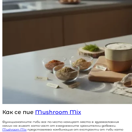
Как се пие
Mushroom Mix
Функционалните гъби все по-често намират място в здравословния
начин на живот като част от ежедневните хранителни добавки.
Mushroom Mix
представлява комбинация от екстракти от гъби като