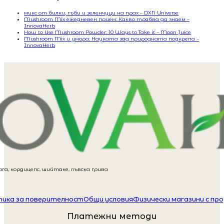
микс от билки, гъби и зеленчуци на прах – DXN Universe
Mushroom Mix ежедневен прием: Какво трябва да знаем –
InnovaHerb
How to Use Mushroom Powder: 10 Ways to Take it – Moon Juice
Mushroom Mix и умора: Науката зад природната подкрепа –
InnovaHerb
га, кордицепс, шийтаке, лъвска грива
ика за поверителност
Общи условия
Физически магазини с пр
Платежни методи