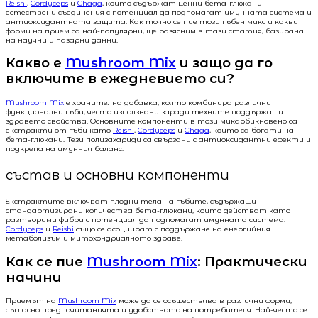
Reishi
,
Cordyceps
и
Chaga
, които съдържат ценни бета-глюкани –
естествени съединения с потенциал да подпомагат имунната система и
антиоксидантната защита. Как точно се пие този гъбен микс и какви
форми на прием са най-популярни, ще разясним в тази статия, базирана
на научни и пазарни данни.
Какво е
Mushroom Mix
и защо да го
включите в ежедневието си?
Mushroom Mix
е хранителна добавка, която комбинира различни
функционални гъби, често използвани заради техните поддържащи
здравето свойства. Основните компоненти в този микс обикновено са
екстракти от гъби като
Reishi
,
Cordyceps
и
Chaga
, които са богати на
бета-глюкани. Тези полизахариди са свързани с антиоксидантни ефекти и
подкрепа на имунния баланс.
състав и основни компоненти
Екстрактите включват плодни тела на гъбите, съдържащи
стандартизирани количества бета-глюкани, които действат като
разтворими фибри с потенциал да подпомагат имунната система.
Cordyceps
и
Reishi
също се асоциират с поддържане на енергийния
метаболизъм и митохондриалното здраве.
Как се пие
Mushroom Mix
: Практически
начини
Приемът на
Mushroom Mix
може да се осъществява в различни форми,
съгласно предпочитанията и удобството на потребителя. Най-често се