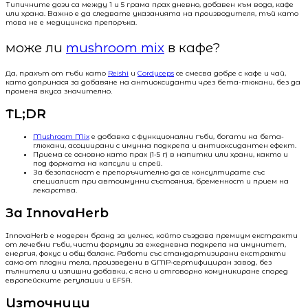
Типичните дози са между 1 и 5 грама прах дневно, добавен към вода, кафе
или храна. Важно е да следвате указанията на производителя, тъй като
това не е медицинска препоръка.
може ли
mushroom mix
в кафе?
Да, прахът от гъби като
Reishi
и
Cordyceps
се смесва добре с кафе и чай,
като допринася за добавяне на антиоксиданти чрез бета-глюкани, без да
променя вкуса значително.
TL;DR
Mushroom Mix
е добавка с функционални гъби, богати на бета-
глюкани, асоциирани с имунна подкрепа и антиоксидантен ефект.
Приема се основно като прах (1-5 г) в напитки или храни, както и
под формата на капсули и спрей.
За безопасност е препоръчително да се консултирате със
специалист при автоимунни състояния, бременност и прием на
лекарства.
За InnovaHerb
InnovaHerb е модерен бранд за уелнес, който създава премиум екстракти
от лечебни гъби, чисти формули за ежедневна подкрепа на имунитет,
енергия, фокус и общ баланс. Работи със стандартизирани екстракти
само от плодни тела, произведени в GMP-сертифициран завод, без
пълнители и излишни добавки, с ясно и отговорно комуникиране според
европейските регулации и EFSA.
Източници