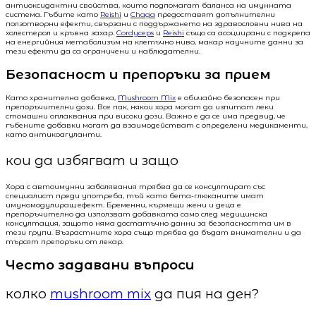
антиоксидантни свойства, които подпомагат баланса на имунната
система. Гъбите като
Reishi
и
Chaga
предоставят допълнителни
ползотворни ефекти, свързани с поддържането на здравословни нива на
холестерол и кръвна захар.
Cordyceps
и
Reishi
също са асоциирани с подкрепа
на енергийния метаболизъм на клетъчно ниво, макар научните данни за
тези ефекти да са ограничени и наблюдателни.
Безопасност и препоръки за прием
Като хранителна добавка,
Mushroom Mix
е обичайно безопасен при
препоръчителни дози. Все пак, някои хора могат да изпитат леки
стомашни оплаквания при високи дози. Важно е да се има предвид, че
гъбените добавки могат да взаимодействат с определени медикаменти,
като антикоагуланти.
кои да избягват и защо
Хора с автоимунни заболявания трябва да се консултират със
специалист преди употреба, тъй като бета-глюканите имат
имуномодулиращ ефект. Бременни, кърмещи жени и деца е
препоръчително да използват добавката само след медицинска
консултация, защото няма достатъчно данни за безопасността им в
тези групи. Възрастните хора също трябва да бъдат внимателни и да
търсят препоръки от лекар.
Често задавани въпроси
колко
mushroom mix
да пия на ден?