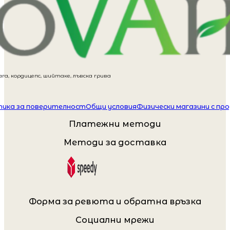
га, кордицепс, шийтаке, лъвска грива
ика за поверителност
Общи условия
Физически магазини с пр
Платежни методи
Методи за доставка
Форма за ревюта и обратна връзка
Социални мрежи