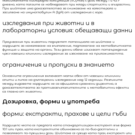
максималната кислородна консумация (VO₂max) с дози между 1 и 4,5 г
дневно, като ползите се наблюдават при млади спортисти и възрастни.
При шийтаке има доказателства за снижаване на холестерола и
засилване на имуноглобулин A (IgA) от изследвания с хора.
изследвания при животни и в
лабораторни условия: обещаващи данни
Проучвания при животни подкрепят потенциала на шийтаке и
кордицепс за намаляване на възпаление, подпомагане на метаболитната
функция и защита на органи. Тези данни обаче изискват потвърждение
чрез човешки клинични изследвания за изясняване на приложимостта.
ограничения и пропуски в знанието
Основните ограничения включват малък обем от човешки клинични
опити и липса на дългосрочни изследвания над 12 седмици. Разликите
между видовете кордицепс не са официално сравнени директно, а
доказателствата за противовъзпалителните и метаболитни ефекти
са главно от животни.
Дозировка, форми и употреба
форми: екстракти, прахове и цели гъби
Кордицепс често се предлага като стандартизиран екстракт във форма
10:1 или прах, като екстрактите обикновено са по-био-достъпни и
позволяват по-прецизни дози. Шийтаке се среща като прах, екстракт или