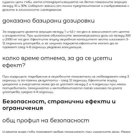
сушени цели гъби, като стандартизацията на бета-глюканите варира
между 10 и 30%. Изборът зависи от лични предпочитания и съобразяване с
дозите в клиничните изследвания.
доказано базирани дозировки
За кордицепс дозата варира между 1 и 4,5 г на ден в зависимост от целта
и възрастта. При шийтаке обичайните закоммерсиални дози са между 500
и 2000 мг на ден. Ефектите върху аеробния капацитет често изискват 3–
12 седмична употреба, а за имунна подкрепа ефектите могат да се
проявят след 4–8 седмици редовна консумация.
колко време отнема, за да се усети
ефект?
При кордицепс подобрения в аеробните показатели се наблюдават след 3
седмици, а по-големи резултати – след 12 седмици. Ефектите върху
умората и енергията може да се усетят между 2 и 4 седмици при някои
потребители. Иммунната и метаболитната полза изисква по-дълга
употреба, средно 4–8 седмици.
Безопасност, странични ефекти и
ограничения
общ профил на безопасност
И двата вида гъби показват добра поносимост при изучените дози. Рядко