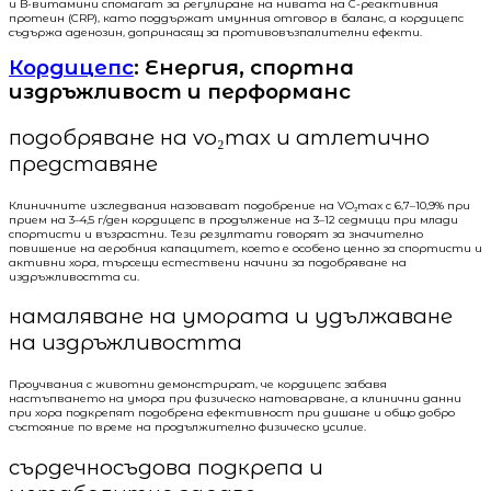
и B-витамини спомагат за регулиране на нивата на C-реактивния
протеин (CRP), като поддържат имунния отговор в баланс, а кордицепс
съдържа аденозин, допринасящ за противовъзпалителни ефекти.
Кордицепс
: Енергия, спортна
издръжливост и перформанс
подобряване на vo₂max и атлетично
представяне
Клиничните изследвания назовават подобрение на VO₂max с 6,7–10,9% при
прием на 3–4,5 г/ден кордицепс в продължение на 3–12 седмици при млади
спортисти и възрастни. Тези резултати говорят за значително
повишение на аеробния капацитет, което е особено ценно за спортисти и
активни хора, търсещи естествени начини за подобряване на
издръжливостта си.
намаляване на умората и удължаване
на издръжливостта
Проучвания с животни демонстрират, че кордицепс забавя
настъпването на умора при физическо натоварване, а клинични данни
при хора подкрепят подобрена ефективност при дишане и общо добро
състояние по време на продължително физическо усилие.
сърдечносъдова подкрепа и