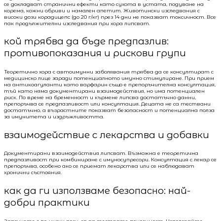
се докладват странични ефекти като сухота в устата, подуване на
корема, кожни обриви и намален апетит. Животински изследвания с
високи дози корадицепс (до 20 г/кг) през 14 дни не показват токсичност. Все
пак продължителни изследвания при хора липсват.
кой трябва да бъде предпазлив:
противопоказания и рискови групи
Теоретично хора с автоимунни заболявания трябва да се консултират с
медицинско лице заради потенциалното имунно стимулиране. При прием
на антикоагуланти като варфарин също е препоръчителна консултация,
тъй като няма документирани взаимодействия, но има потенциален
риск. По време на бременност и кърмене липсва достатъчно данни,
препоръчва се предпазливост или консултация. Децата не са тествани
достатъчно, а възрастните показват безопасност и потенциална полза
за имунитета и издръжливостта.
взаимодействие с лекарства и добавки
Документирани взаимодействия липсват. Възможна е теоретична
предпазливост при комбиниране с имуносупресори. Консултация с лекар се
препоръчва, особено ако се приемат лекарства или се наблюдават
хронични състояния.
как да ги използваме безопасно: най-
добри практики