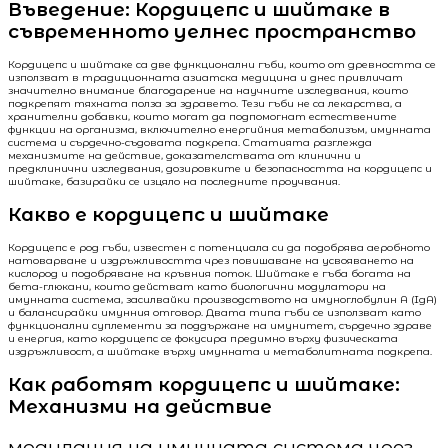
Въведение: Кордицепс и шийтаке в
съвременното уелнес пространство
Кордицепс и шийтаке са две функционални гъби, които от древността се
използват в традиционната азиатска медицина и днес привличат
значително внимание благодарение на научните изследвания, които
подкрепят тяхната полза за здравето. Тези гъби не са лекарства, а
хранителни добавки, които могат да подпомогнат естествените
функции на организма, включително енергийния метаболизъм, имунната
система и сърдечно-съдовата подкрепа. Статията разглежда
механизмите на действие, доказателствата от клинични и
предклинични изследвания, дозировките и безопасността на кордицепс и
шийтаке, базирайки се изцяло на последните проучвания.
Какво е кордицепс и шийтаке
Кордицепс е род гъби, известен с потенциала си да подобрява аеробното
натоварване и издръжливостта чрез повишаване на усвояването на
кислород и подобряване на кръвния поток. Шийтаке е гъба богата на
бета-глюкани, които действат като биологични модулатори на
имунната система, засилвайки производството на имуноглобулин A (IgA)
и балансирайки имунния отговор. Двата типа гъби се използват като
функционални суплементи за поддържане на имунитет, сърдечно здраве
и енергия, като кордицепс се фокусира предимно върху физическата
издръжливост, а шийтаке върху имунната и метаболитната подкрепа.
Как работят кордицепс и шийтаке:
Механизми на действие
модулация на имунната система чрез