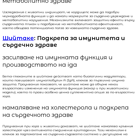
метаболитно здраве
Изследвания с животни индикират, че кордицепс може да подобри
чернодробната функция и да намали маркерите за сърдечно увреждане и
метаболитни нарушения. Механизмите включват защитни ефекти върху
сърдечната тъкан и подобрение на метаболитната ефективност,
което обещава потенциална полза за човешкото сърдечно здраве.
Шийтаке
: Подкрепа за имунитета и
сърдечно здраве
засилване на имунната функция и
производството на iga
Бета-глюканите в шийтаке действат като биологични модулятори,
които повишават имуноглобулин A (IgA), ключов за първична имунна
защита. Проучвания показват, че шийтаке може да обърне някои
възрастови изменения на имунната функция (макар и при животински
модели), което го прави особено ценна суплементна опция за по-възрастни
хора.
намаляване на холестерола и подкрепа
на сърдечното здраве
Проучвания при хора и животни доказват, че шийтаке намалява кръвния
холестерол чрез активното съединение еритаденин. Този механизъм е
ключов за подпомагане на сърдечно-съдовата система и регулиране на