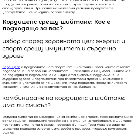
Започнете с по-ниски дози, за да тествате поносимост. Използвайте
продукти от реномирани източници с гарантирано качество и
стандартизация. При поява на нежелани реакции прекратете
употребата и се консултирайте с лекар.
Кордицепс срещу шийтаке: Кое е
подходящо за вас?
избор според здравната цел: енергия и
спорт срещу имунитет и сърдечно
здраве
Кордицепс
е предпочитан от спортисти и активни хора, които търсят
подобряване на аеробния капацитет и намаляване на умора. Шийтаке е
по-подходящ за подпомагане на имунната система, поддържане на
сърдечно здраве и подпомагане при възрастови промени. Възможна е
съвместна употреба за по-широк спектър подкрепа, макар че липсват
конкретни клинични доказателства за комбиниране.
комбиниране на кордицепс и шийтаке:
има ли смисъл?
Въпреки липсата на изследвания за комбиниран прием, механизмите им са
допълващи се – кордицепс подобрява енергийния метаболизъм, а шийтаке
подпомага имунната и сърдечносъдова функция. Това може да даде по-
цялостна подкрепа за организма, особено при хора, търсещи комплексен
уелнес.