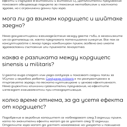
ефекти и съдържа B-витамини и витамин D₂. Допълнителни проучвания
показват обещаваща подкрепа за глюкозния метаболизъм и костното
здраве, но с ограничени данни при хора.
мога ли да взимам кордицепс и шийтаке
заедно?
Няма документирани взаимодействия между двете гъби, а механизмите
им са допълващи се, което предполага потенциална синергия. Все пак се
консултирайте с лекар преди комбиниран прием, особено ако имате
здравословни състояния или приемате лекарства.
каква е разликата между кордицепс
sinensis и militaris?
И двата вида спадат към рода cordyceps и показват сходни ползи за
VO₂max и аеробна работа.
Cordyceps militaris
е по-разпространен в
търговията заради по-лесното култивиране и ценова ефективност.
Няма директни клинични сравнителни проучвания, но ефектите
изглеждат еквивалентни при стандартизация.
колко време отнема, за да усетя ефекта
от кордицепс?
Подобрения в аеробния капацитет се наблюдават след 3 седмици прием,
като по-значителни ефекти могат да се усетят след 12 седмици.
Отделните хора могат да усетят намаляване на умората и повишена