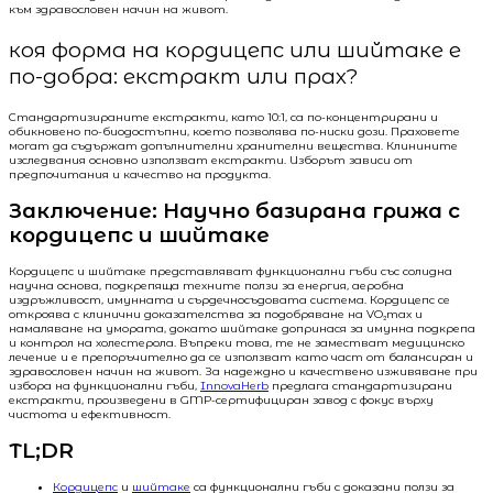
към здравословен начин на живот.
коя форма на кордицепс или шийтаке е
по-добра: екстракт или прах?
Стандартизираните екстракти, като 10:1, са по-концентрирани и
обикновено по-биодостъпни, което позволява по-ниски дози. Праховете
могат да съдържат допълнителни хранителни вещества. Клинините
изследвания основно използват екстракти. Изборът зависи от
предпочитания и качество на продукта.
Заключение: Научно базирана грижа с
кордицепс и шийтаке
Кордицепс и шийтаке представляват функционални гъби със солидна
научна основа, подкрепяща техните ползи за енергия, аеробна
издръжливост, имунната и сърдечносъдовата система. Кордицепс се
откроява с клинични доказателства за подобряване на VO₂max и
намаляване на умората, докато шийтаке допринася за имунна подкрепа
и контрол на холестерола. Въпреки това, те не заместват медицинско
лечение и е препоръчително да се използват като част от балансиран и
здравословен начин на живот. За надеждно и качествено изживяване при
избора на функционални гъби,
InnovaHerb
предлага стандартизирани
екстракти, произведени в GMP-сертифициран завод с фокус върху
чистота и ефективност.
TL;DR
Кордицепс
и
шийтаке
са функционални гъби с доказани ползи за