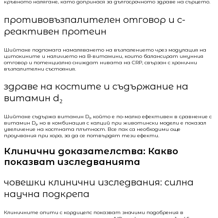
кръвното налягане, като допринася за дългосрочното здраве на сърцето.
противовъзпалителен отговор и c-
реактивен протеин
Шийтаке подпомага намаляването на възпалението чрез модулация на
цитокините и наличието на B-витамини, които балансират имунния
отговор и потенциално сниждат нивата на CRP, свързан с хронични
възпалителни състояния.
здраве на костите и съдържание на
витамин d₂
Шийтаке съдържа витамин D₂, който е по-малко ефективен в сравнение с
витамин D₃, но в комбинация с калций при животински модели е показал
увеличение на костната плътност. Все пак са необходими още
проучвания при хора, за да се потвърдят тези ефекти.
Клинични доказателства: Какво
показват изследванията
човешки клинични изследвания: силна
научна подкрепа
Клиничните опити с кордицепс показват значими подобрения в