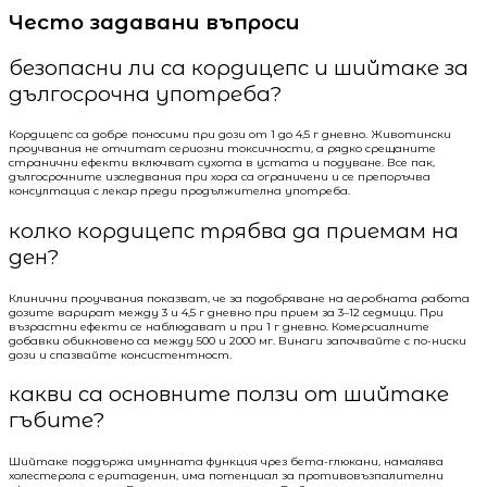
Често задавани въпроси
безопасни ли са кордицепс и шийтаке за
дългосрочна употреба?
Кордицепс са добре поносими при дози от 1 до 4,5 г дневно. Животински
проучвания не отчитат сериозни токсичности, а рядко срещаните
странични ефекти включват сухота в устата и подуване. Все пак,
дългосрочните изследвания при хора са ограничени и се препоръчва
консултация с лекар преди продължителна употреба.
колко кордицепс трябва да приемам на
ден?
Клинични проучвания показват, че за подобряване на аеробната работа
дозите варират между 3 и 4,5 г дневно при прием за 3–12 седмици. При
възрастни ефекти се наблюдават и при 1 г дневно. Комерсиалните
добавки обикновено са между 500 и 2000 мг. Винаги започвайте с по-ниски
дози и спазвайте консистентност.
какви са основните ползи от шийтаке
гъбите?
Шийтаке поддържа имунната функция чрез бета-глюкани, намалява
холестерола с еритаденин, има потенциал за противовъзпалителни