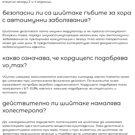
енергия между 2 и 4 седмици.
безопасни ли са шийтаке гъбите за хора
с автоимунни заболявания?
Шийтаке действат като имунен модулатор, а не просто стимулант.
Въпреки това, поради имуностимулиращия механизъм, при автоимунни
заболявания се препоръчва консултация с лекар, тъй като теоретично
може да има риск. В представената литература няма документирани
неблагоприятни ефекти.
какво означава, че кордицепс подобрява
vo₂max?
VO₂max измерва максималното количество кислород, което тялото може
да използва при интензивна физическа дейност. По-високите нива
означават по-добра аеробна издръжливост. Кордицепс подобрява този
показател с 6,7–10,9%, което е значимо подобрение за спортисти и
активни хора.
действително ли шийтаке намалява
холестерола?
Да, изследванията подкрепят потенциала на шийтаке да намалява
холестерола чрез активното вещество еритаденин. Това действие е
документирано както при хора, така и при животни, но шийтаке не
замества медицинско лечение и трябва да се използва като допълнение