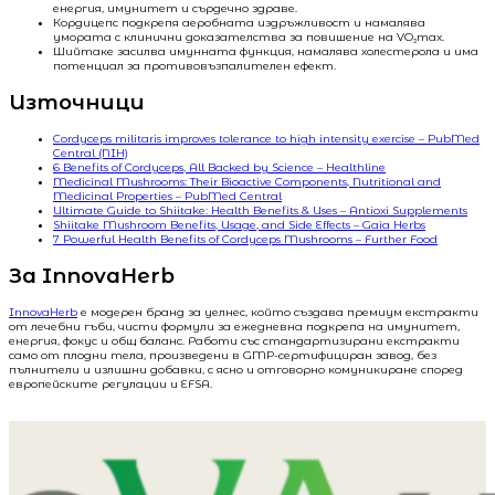
енергия, имунитет и сърдечно здраве.
Кордицепс подкрепя аеробната издръжливост и намалява
умората с клинични доказателства за повишение на VO₂max.
Шийтаке засилва имунната функция, намалява холестерола и има
потенциал за противовъзпалителен ефект.
Източници
Cordyceps militaris improves tolerance to high intensity exercise – PubMed
Central (NIH)
6 Benefits of Cordyceps, All Backed by Science – Healthline
Medicinal Mushrooms: Their Bioactive Components, Nutritional and
Medicinal Properties – PubMed Central
Ultimate Guide to Shiitake: Health Benefits & Uses – Antioxi Supplements
Shiitake Mushroom Benefits, Usage, and Side Effects – Gaia Herbs
7 Powerful Health Benefits of Cordyceps Mushrooms – Further Food
За InnovaHerb
InnovaHerb
е модерен бранд за уелнес, който създава премиум екстракти
от лечебни гъби, чисти формули за ежедневна подкрепа на имунитет,
енергия, фокус и общ баланс. Работи със стандартизирани екстракти
само от плодни тела, произведени в GMP-сертифициран завод, без
пълнители и излишни добавки, с ясно и отговорно комуникиране според
европейските регулации и EFSA.