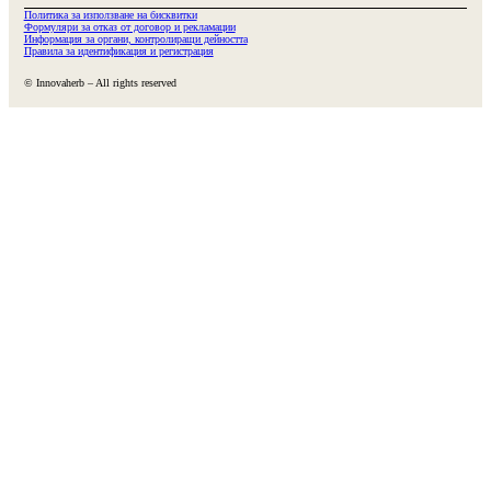
Политика за използване на бисквитки
Формуляри за отказ от договор и рекламации
Информация за органи, контролиращи дейността
Правила за идентификация и регистрация
© Innovaherb – All rights reserved