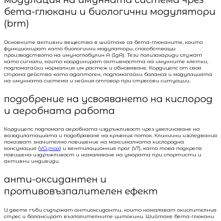
бета-глюкани и биологични модулятори
(brm)
Основните активни вещества в шийтаке са бета-глюканите, които
функционират като биологични модулатори, способстващи
производството на имуноглобулин A (IgA). Тези полизахариди служат
като сигнали, които координират активността на имунните клетки,
подпомагайки нормалния им растеж и обновяване. Кордицепс от своя
страна действа като адаптоген, подпомагайки баланса и модулацията
на имунната система и нейния отговор при стресови ситуации.
подобрение на усвояването на кислород
и аеробната работа
Кордицепс подпомага аеробната издръжливост чрез увеличаване на
вазодилатацията и подобряване на кръвния поток. Клинични изследвания
показват значително повишение на максималната кислородна
консумация (
VO₂max
) и вентилационния праг (VT), като това подкрепя
повишена издръжливост и намаляване на умората при спортисти и
активни индивиди.
анти-оксидантен и
противовъзпалителен ефект
И двете гъби съдържат антиоксиданти, които намаляват окислителния
стрес и балансират възпалителните цитокини. Шийтаке бета-глюкани