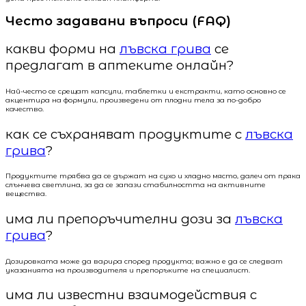
Често задавани въпроси (FAQ)
какви форми на
лъвска грива
се
предлагат в аптеките онлайн?
Най-често се срещат капсули, таблетки и екстракти, като основно се
акцентира на формули, произведени от плодни тела за по-добро
качество.
как се съхраняват продуктите с
лъвска
грива
?
Продуктите трябва да се държат на сухо и хладно място, далеч от пряка
слънчева светлина, за да се запази стабилността на активните
вещества.
има ли препоръчителни дози за
лъвска
грива
?
Дозировката може да варира според продукта; важно е да се следват
указанията на производителя и препоръките на специалист.
има ли известни взаимодействия с