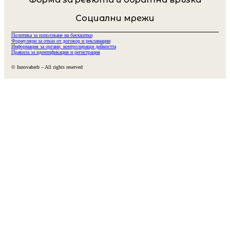
Социални мрежи
Политика за използване на бисквитки
Формуляри за отказ от договор и рекламации
Информация за органи, контролиращи дейността
Правила за идентификация и регистрация
© Innovaherb – All rights reserved