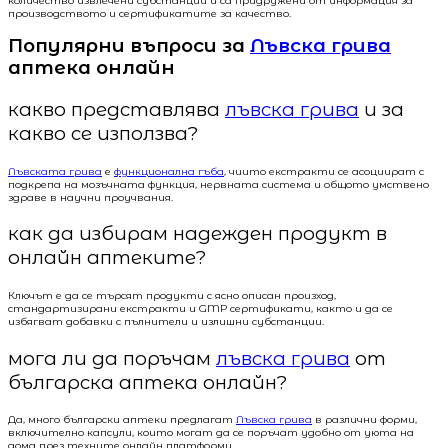
количество извлечени субстанции и са придружени от информация за
производството и сертификатите за качество.
Популярни въпроси за
Лъвска грива
аптека онлайн
какво представлява
лъвска грива
и за
какво се използва?
Лъвската грива
е
функционална гъба
, чиито екстракти се асоциират с
подкрепа на мозъчната функция, нервната система и общото умствено
здраве в научни проучвания.
как да избирам надежден продукт в
онлайн аптеките?
Ключът е да се търсят продукти с ясно описан произход,
стандартизирани екстракти и GMP сертификати, както и да се
избягват добавки с пълнители и излишни субстанции.
мога ли да поръчам
лъвска грива
от
българска аптека онлайн?
Да, много български аптеки предлагат
Лъвска грива
в различни форми,
включително капсули, които могат да се поръчат удобно от уюта на
дома през техните онлайн платформи.