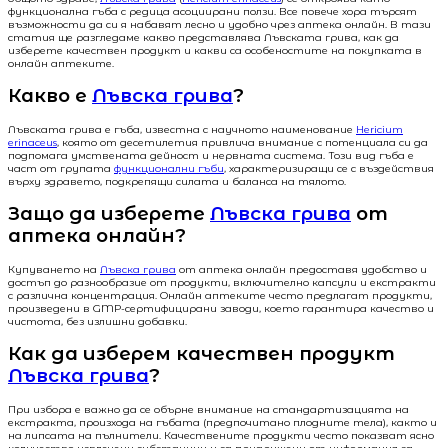
функционална гъба с редица асоциирани ползи. Все повече хора търсят
възможности да си я набавят лесно и удобно чрез аптека онлайн. В тази
статия ще разгледаме какво представлява Лъвската грива, как да
изберете качествен продукт и какви са особеностите на покупката в
онлайн аптеките.
Какво е
Лъвска грива
?
Лъвската грива е гъба, известна с научното наименование
Hericium
erinaceus
, която от десетилетия привлича внимание с потенциала си да
подпомага умствената дейност и нервната система. Този вид гъба е
част от групата
функционални гъби
, характеризиращи се с въздействия
върху здравето, подкрепящи силата и баланса на тялото.
Защо да изберете
Лъвска грива
от
аптека онлайн?
Купуването на
Лъвска грива
от аптека онлайн предоставя удобство и
достъп до разнообразие от продукти, включително капсули и екстракти
с различна концентрация. Онлайн аптеките често предлагат продукти,
произведени в GMP-сертифицирани заводи, което гарантира качество и
чистота, без излишни добавки.
Как да изберем качествен продукт
Лъвска грива
?
При избора е важно да се обърне внимание на стандартизацията на
екстракта, произхода на гъбата (предпочитано плодните тела), както и
на липсата на пълнители. Качествените продукти често показват ясно