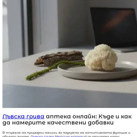
Лъвска грива
аптека онлайн: Къде и как
да намерите качествени добавки
В търсене на природни начини за подкрепа на когнитивната функция и
общото здраве,
Лъвска грива
(
Hericium erinaceus
) се откроява като