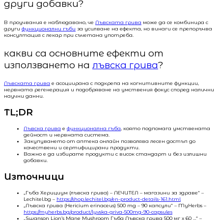
други добавки?
В проучвания е наблюдавано, че
Лъвската грива
може да се комбинира с
други
функционални гъби
за усилване на ефекта, но винаги се препоръчва
консултация с лекар при съчетана употреба.
какви са основните ефекти от
използването на
лъвска грива
?
Лъвската грива
е асоциирана с подкрепа на когнитивните функции,
нервната регенерация и подобряване на умствения фокус според налични
научни данни.
TL;DR
Лъвска грива
е
функционална гъба
, която подпомага умствената
дейност и нервната система.
Закупуването от аптека онлайн позволява лесен достъп до
качествени и сертифицирани продукти.
Важно е да избирате продукти с висок стандарт и без излишни
добавки.
Източници
„Гъба Херициум (лъвска грива) – ЛЕЧИТЕЛ – магазини за здраве“ –
Lechitel.bg –
https://shop.lechitel.bg/en-product-details-161.html
„Лъвска грива (Hericium erinaceus) 500 mg – 90 капсули“ – MyHerbs –
https://myherbs.bg/product/lyvska-griva-500mg-90-capsules
„Swanson Lion’s Мane Мushroom Гъба Лъвска грива 500 мг х 60 …“ –