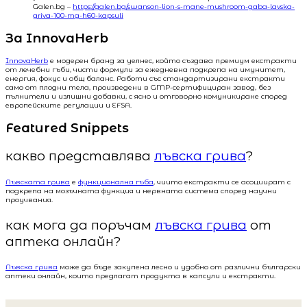
Galen.bg –
https://galen.bg/swanson-lion-s-mane-mushroom-gaba-lavska-
griva-100-mg-h60-kapsuli
За InnovaHerb
InnovaHerb
е модерен бранд за уелнес, който създава премиум екстракти
от лечебни гъби, чисти формули за ежедневна подкрепа на имунитет,
енергия, фокус и общ баланс. Работи със стандартизирани екстракти
само от плодни тела, произведени в GMP-сертифициран завод, без
пълнители и излишни добавки, с ясно и отговорно комуникиране според
европейските регулации и EFSA.
Featured Snippets
какво представлява
лъвска грива
?
Лъвската грива
е
функционална гъба
, чиито екстракти се асоциират с
подкрепа на мозъчната функция и нервната система според научни
проучвания.
как мога да поръчам
лъвска грива
от
аптека онлайн?
Лъвска грива
може да бъде закупена лесно и удобно от различни български
аптеки онлайн, които предлагат продукта в капсули и екстракти.