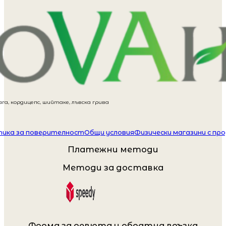
га, кордицепс, шийтаке, лъвска грива
ика за поверителност
Общи условия
Физически магазини с пр
Платежни методи
Методи за доставка
Форма за ревюта и обратна връзка