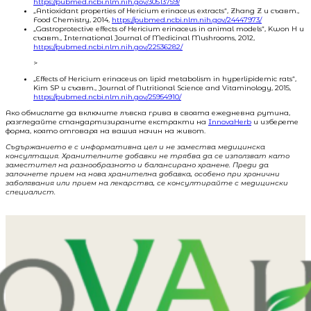
https://pubmed.ncbi.nlm.nih.gov/30513759/
„Antioxidant properties of Hericium erinaceus extracts“, Zhang Z и съавт.,
Food Chemistry, 2014,
https://pubmed.ncbi.nlm.nih.gov/24447973/
„Gastroprotective effects of Hericium erinaceus in animal models“, Kwon H и
съавт., International Journal of Medicinal Mushrooms, 2012,
https://pubmed.ncbi.nlm.nih.gov/22536282/
>
„Effects of Hericium erinaceus on lipid metabolism in hyperlipidemic rats“,
Kim SP и съавт., Journal of Nutritional Science and Vitaminology, 2015,
https://pubmed.ncbi.nlm.nih.gov/25954910/
Ако обмисляте да включите лъвска грива в своята ежедневна рутина,
разгледайте стандартизираните екстракти на
InnovaHerb
и изберете
форма, която отговаря на вашия начин на живот.
Съдържанието е с информативна цел и не замества медицинска
консултация. Хранителните добавки не трябва да се използват като
заместител на разнообразното и балансирано хранене. Преди да
започнете прием на нова хранителна добавка, особено при хронични
заболявания или прием на лекарства, се консултирайте с медицински
специалист.