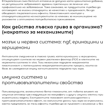
В Европейския съюз Hericium erinaceus се допуска като хранителна добавка,
но регулациите забраняват здравни претенции за лечение или
профилактика на заболявания. Това означава, че продуктите трябва да
отговарят на високи стандарти за качество и прозрачност, без да
обещават терапевтични ефекти. Качественият контрол и
стандартизацията на екстрактите са ключови за минимизиране на
рисковете и оптимално потребителско преживяване.
Как действа лъвска грива в организма?
(накратко за механизмите)
мозък и нервна система: ngf, еринацини и
хериценони
Активните съединения в лъвска грива, като еринацини и хериценони,
стимулират синтеза на нервен растежен фактор (NGF) в клетките на
нервната система in vitro. Този механизъм подкрепя невронната
пластичност и потенциално невропротективните процеси, които са
база за изследвания върху когнитивната подкрепа при хора.
имунна система и
противовъзпалителни свойства
Полизахаридите, включително бета-глюканите, от гъбата влияят на
имунния отговор чрез модулация на макрофаги и други имунни клетки при
животински модели. Екстрактите показват антиоксидантен и
противовъзпалителен ефект, но наличните данни при хора са ограничени,
което предполага, че тези ефекти трябва да се приемат с внимание и без