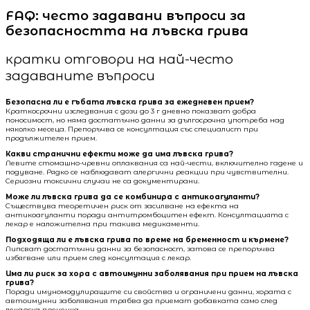
FAQ: често задавани въпроси за
безопасността на лъвска грива
кратки отговори на най-често
задаваните въпроси
Безопасна ли е гъбата лъвска грива за ежедневен прием?
Краткосрочни изследвания с дози до 3 г дневно показват добра
поносимост, но няма достатъчно данни за дългосрочна употреба над
няколко месеца. Препоръчва се консултация със специалист при
продължителен прием.
Какви странични ефекти може да има лъвска грива?
Левите стомашно-чревни оплаквания са най-чести, включително гадене и
подуване. Рядко се наблюдават алергични реакции при чувствителни.
Сериозни токсични случаи не са документирани.
Може ли лъвска грива да се комбинира с антикоагуланти?
Съществува теоретичен риск от засилване на ефекта на
антикоагуланти поради антитромбоцитен ефект. Консултацията с
лекар е наложителна при такива медикаменти.
Подходяща ли е лъвска грива по време на бременност и кърмене?
Липсват достатъчни данни за безопасност, затова се препоръчва
избягване или прием след консултация с лекар.
Има ли риск за хора с автоимунни заболявания при прием на лъвска
грива?
Поради имуномодулиращите си свойства и ограничени данни, хората с
автоимунни заболявания трябва да приемат добавката само след
лекарска преценка.