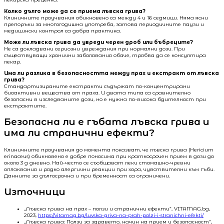
Колко дълго може да се приема лъвска грива?
Клиничните проучвания обикновено са между 4 и 16 седмици. Няма ясни
препоръки за многогодишна употреба, затова периодичните паузи и
медицински контрол са добра практика.
Може ли лъвска грива да увреди черен дроб или бъбреците?
Не са докладвани сериозни увреждания при нормални дози. При
съществуващи хронични заболявания обаче, трябва да се консултира
лекар.
Има ли разлика в безопасността между прах и екстракт от лъвска
грива?
Стандартизираните екстракти съдържат по-концентрирани
биоактивни вещества от праха. И двата типа са сравнително
безопасни в изследваните дози, но е нужна по-висока бдителност при
екстрактите.
Безопасна ли е гъбата лъвска грива и
има ли странични ефекти?
Клиничните проучвания до момента показват, че лъвска грива (Hericium
erinaceus) обикновено е добре поносима при краткосрочен прием в дози до
около 3 g дневно. Най-често се съобщават леки стомашно-чревни
оплаквания и рядко алергични реакции при хора, чувствителни към гъби.
Данните за дългосрочна и при бременност са ограничени.
Източници
„Лъвска грива на прах – ползи и странични ефекти“, VITAMAG.bg,
2023,
https://vitamag.bg/luvska-griva-na-prah-polzi-i-stranichni-efekti/
„Лъвска грива: Ползи за здравето, начин на прием и безопасност“,