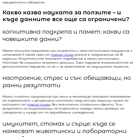
преувеличени обещания.
Какво казва науката за ползите – и
къде данните все още са ограничени?
когнитивна подкрепа и памет: какви са
човешките данни?
Малко клинично проучване при възрастни с леко когнитивно нарушение е
използвало 3 грама прах от
лъвска грива
дневно в продължение на 16
седмици. Резултатите показват подобрение в някои когнитивни
тестове без сериозни нежелани реакции. Това подкрепя възможността за
допълнителна подкрепа, но не и за заместване на медицинска терапия.
настроение, стрес и сън: обещаващи, но
ранни резултати
Малки пилотни проучвания при жени в менопауза показват намаляване
на тревожност и депресивни симптоми след четири седмици прием на
екстракт от
лъвска грива
, без значителни странични ефекти. Тези
резултати са окуражаващи, но ограничени поради малки размери на
извадката и нужда от по-задълбочени изследвания.
имунитет, стомах и сърце: къде се
намесват животински и лабораторни