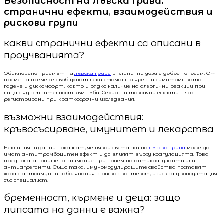
Безопасност на лъвска грива:
странични ефекти, взаимодействия и
рискови групи
какви странични ефекти са описани в
проучванията?
Обикновено приемът на
лъвска грива
в клинични дози е добре поносим. От
време на време се съобщават леки стомашно-чревни симптоми като
гадене и дискомфорт, както и рядко наличие на алергични реакции при
лица с чувствителност към гъби. Сериозни токсични ефекти не са
регистрирани при краткосрочни изследвания.
възможни взаимодействия:
кръвосъсирване, имунитет и лекарства
Неклинични данни показват, че някои съставки на
лъвска грива
може да
имат антитромбоцитен ефект и да влияят върху коагулацията. Това
предполага повишено внимание при прием на антикоагуланти или
антиагреганти. Също така, имуномодулиращите свойства поставят
хора с автоимунни заболявания в рисков контекст, изискващ консултация
със специалист.
бременност, кърмене и деца: защо
липсата на данни е важна?