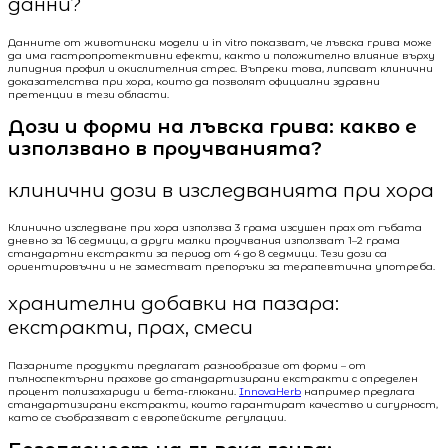
данни?
Данните от животински модели и in vitro показват, че лъвска грива може
да има гастропротективни ефекти, както и положително влияние върху
липидния профил и окислителния стрес. Въпреки това, липсват клинични
доказателства при хора, които да позволят официални здравни
претенции в тези области.
Дози и форми на лъвска грива: какво е
използвано в проучванията?
клинични дози в изследванията при хора
Клинично изследване при хора използва 3 грама изсушен прах от гъбата
дневно за 16 седмици, а други малки проучвания използват 1–2 грама
стандартни екстракти за период от 4 до 8 седмици. Тези дози са
ориентировъчни и не заместват препоръки за терапевтична употреба.
хранителни добавки на пазара:
екстракти, прах, смеси
Пазарните продукти предлагат разнообразие от форми – от
пълноспектърни прахове до стандартизирани екстракти с определен
процент полизахариди и бета-глюкани.
InnovaHerb
например предлага
стандартизирани екстракти, които гарантират качество и сигурност,
като се съобразяват с европейските регулации.