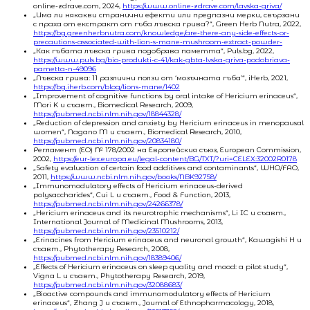
online-zdrave.com, 2024,
https://www.online-zdrave.com/lavska-griva/
„Има ли някакви странични ефекти или предпазни мерки, свързани
с праха от екстракт от гъба лъвска грива?“, Green Herb Nutra, 2022,
https://bg.greenherbnutra.com/knowledge/are-there-any-side-effects-or-
precautions-associated-with-lion-s-mane-mushroom-extract-powder-
„Как гъбата лъвска грива подобрява паметта“, Puls.bg, 2022,
https://www.puls.bg/bio-produkti-c-41/kak-gbta-lvska-griva-podobriava-
pametta-n-49096
„Лъвска грива: 11 различни ползи от ‘мозъчната гъба’“, iHerb, 2021,
https://bg.iherb.com/blog/lions-mane/1402
„Improvement of cognitive functions by oral intake of Hericium erinaceus“,
Mori K и съавт., Biomedical Research, 2009,
https://pubmed.ncbi.nlm.nih.gov/18844328/
„Reduction of depression and anxiety by Hericium erinaceus in menopausal
women“, Nagano M и съавт., Biomedical Research, 2010,
https://pubmed.ncbi.nlm.nih.gov/20834180/
Регламент (ЕО) № 178/2002 на Европейския съюз, European Commission,
2002,
https://eur-lex.europa.eu/legal-content/BG/TXT/?uri=CELEX:32002R0178
„Safety evaluation of certain food additives and contaminants“, WHO/FAO,
2011,
https://www.ncbi.nlm.nih.gov/books/NBK92758/
„Immunomodulatory effects of Hericium erinaceus-derived
polysaccharides“, Cui L и съавт., Food & Function, 2013,
https://pubmed.ncbi.nlm.nih.gov/24266378/
„Hericium erinaceus and its neurotrophic mechanisms“, Li IC и съавт.,
International Journal of Medicinal Mushrooms, 2013,
https://pubmed.ncbi.nlm.nih.gov/23510212/
„Erinacines from Hericium erinaceus and neuronal growth“, Kawagishi H и
съавт., Phytotherapy Research, 2008,
https://pubmed.ncbi.nlm.nih.gov/18389406/
„Effects of Hericium erinaceus on sleep quality and mood: a pilot study“,
Vigna L и съавт., Phytotherapy Research, 2019,
https://pubmed.ncbi.nlm.nih.gov/32088683/
„Bioactive compounds and immunomodulatory effects of Hericium
erinaceus“, Zhang J и съавт., Journal of Ethnopharmacology, 2018,