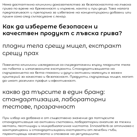
Няма достатъчно клинични доказателства за безопасността на лъвска
грива по време на бременност и кърмене, както и при деца. Това налага
предпазливост и препоръка за избягване на концентрирани добавки или
прием само след съгласуване с лекар.
Как да изберете безопасен и
качествен продукт с лъвска грива?
плодни тела срещу мицел, екстракт
срещу прах
Повечето клинични изследвания са съсредоточени върху плодните тела
на гъбата и използваните екстракти. Стандартизацията на
съдържанието на бета-глюкани и други активни молекули е важен
критерий за качество и безопасност. Продукти, съдържащи мицел, могат
да имат различен профил и ефективност.
какво да търсите в един бранд:
стандартизация, лабораторни
тестове, прозрачност
При избор на добавка е от съществено значение да потърсите
стандартизация на активни съставки, лабораторни анализа за тежки
метали, пестициди и микробиологична чистота. InnovaHerb се отличава с
контролирани и стандартизирани екстракти от лечебни гъби,
гарантиращи качеството и спазване на регулациите.