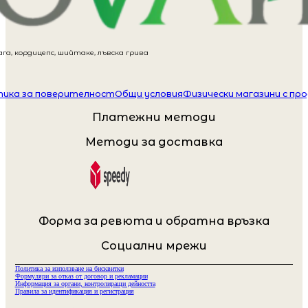
га, кордицепс, шийтаке, лъвска грива
ика за поверителност
Общи условия
Физически магазини с пр
Платежни методи
Методи за доставка
Форма за ревюта и обратна връзка
Социални мрежи
Политика за използване на бисквитки
Формуляри за отказ от договор и рекламации
Информация за органи, контролиращи дейността
Правила за идентификация и регистрация