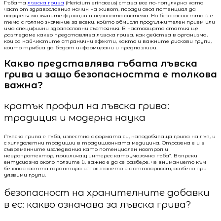
Гъбата
лъвска грива
(Hericium erinaceus) става все по-популярна като
част от здравословния начин на живот, поради своя потенциал да
подкрепя мозъчните функции и нервната система. Но безопасността ѝ е
тема с голямо значение за всеки, който обмисля продължителен прием или
има специфични здравословни състояния. В настоящата статия ще
разгледаме какво представлява лъвска грива, как действа в организма,
кои са най-честите странични ефекти, както и важните рискови групи,
които трябва да бъдат информирани и предпазливи.
Какво представлява гъбата лъвска
грива и защо безопасността е толкова
важна?
кратък профил на лъвска грива:
традиция и модерна наука
Лъвска грива е гъба, известна с формата си, наподобяваща грива на лъв, и
с хилядолетни традиции в традиционната медицина. Отразена е и в
съвременните изследвания като потенциален ноотроп и
невропротектор, привличащ интерес като „мозъчна гъба“. Въпреки
ентусиазма около ползите ѝ, важно е да се разбере, че вниманието към
безопасността гарантира използването ѝ с отговорност, особено при
уязвими групи.
безопасност на хранителните добавки
в ес: какво означава за лъвска грива?