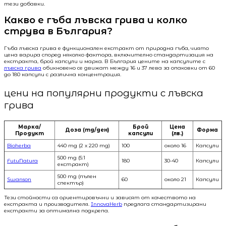
тези добавки.
Какво е гъба лъвска грива и колко
струва в България?
Гъба лъвска грива е функционален екстракт от природна гъба, чиято
цена варира според няколко фактора, включително стандартизация на
екстракта, брой капсули и марка. В България цените на капсулите с
лъвска грива
обикновено се движат между 16 и 37 лева за опаковки от 60
до 180 капсули с различна концентрация.
цени на популярни продукти с лъвска
грива
Марка/
Брой
Цена
Доза (mg/ден)
Форма
Продукт
капсули
(лв.)
Bioherba
440 mg (2 x 220 mg)
100
около 16
Капсули
500 mg (5:1
FutuNatura
180
30-40
Капсули
екстракт)
500 mg (пълен
Swanson
60
около 21
Капсули
спектър)
Тези стойности са ориентировъчни и зависят от качеството на
екстракта и производителя.
InnovaHerb
предлага стандартизирани
екстракти за оптимална подкрепа.