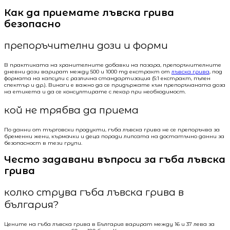
Как да приемате лъвска грива
безопасно
препоръчителни дози и форми
В практиката на хранителните добавки на пазара, препоръчителните
дневни дози варират между 500 и 1000 mg екстракт от
лъвска грива
, под
формата на капсули с различна стандартизация (5:1 екстракт, пълен
спектър и др.). Винаги е важно да се придържате към препоръчаната доза
на етикета и да се консултирате с лекар при необходимост.
кой не трябва да приема
По данни от търговски продукти, гъба лъвска грива не се препоръчва за
бременни жени, кърмачки и деца поради липсата на достатъчно данни за
безопасност в тези групи.
Често задавани въпроси за гъба лъвска
грива
колко струва гъба лъвска грива в
българия?
Цените на гъба лъвска грива в България варират между 16 и 37 лева за