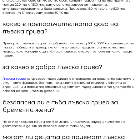
опаковки с капсули от 60 до 180 броя. Концентрацията на екстракта е
между 220 mg и 1500 mg, като цената зависи от марката,
стандартизацията и броя капсули. Примерно, 180 капсули по 500 mg
екстракт 5:1 струват около 30-40 лв.
каква е препоръчителната доза на
лъвска грива?
Препоръчителната доза в добавките е между 500 и 1000 mg дневно, като
тази стойност е препоръка от търговски продукти и не замества
медицинска консултация. Консултация с лекар е препоръчителна преди
прием.
за какво е добра лъвска грива?
Лъвска грива
се свързва традиционно с подкрепа за нервната система и
имунната функция. Все пак, наличните данни за клинични ефекти са
ограничени и повечето описания идват от традиционната употреба и
пазара на хранителни добавки.
безопасна ли е гъба лъвска грива за
бременни жени?
Не се препоръчва прием от бременни и кърмачки заради липсата на
достатъчно данни за безопасност в тази група.
могат ли децата да приемат лъвска