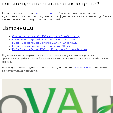
какъв е произходът на лъвска грива?
Гъбата лъвска грива (
Hericium erinaceus
) расте в природата и се
култивира, използва се предимно като функционална хранителна добавка
с историческа и традиционна употреба.
Източници
Лъвска грива – гъба, 180 капсули – FutuNatura.bg
Пълен спектър Гъба Лъвска Грива – Swanson
Гъба Лъвска грива Bioherba 220 мг 100 капсули
Гъба Лъвска Грива пълен спектър 500 мг
Гъба Лъвска Грива 1500 mg Капсули – Nature’s Answer
Съдържанието е с информативна цел и не замества медицинска консултация.
Хранителните добавки не трябва да се използват като заместител на разнообразното
хранене.
Разгледайте стандартизирани екстракти от
лъвска грива
в InnovaHerb
за качествена подкрепа.