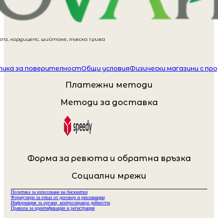
га, кордицепс, шийтаке, лъвска грива
ика за поверителност
Общи условия
Физически магазини с пр
Платежни методи
Методи за доставка
Форма за ревюта и обратна връзка
Социални мрежи
Политика за използване на бисквитки
Формуляри за отказ от договор и рекламации
Информация за органи, контролиращи дейността
Правила за идентификация и регистрация