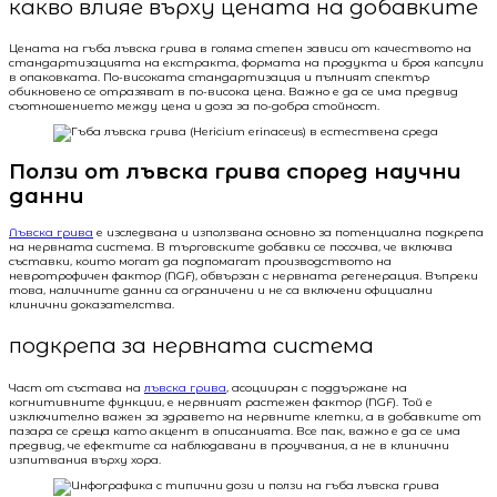
какво влияе върху цената на добавките
Цената на гъба лъвска грива в голяма степен зависи от качеството на
стандартизацията на екстракта, формата на продукта и броя капсули
в опаковката. По-високата стандартизация и пълният спектър
обикновено се отразяват в по-висока цена. Важно е да се има предвид
съотношението между цена и доза за по-добра стойност.
Ползи от лъвска грива според научни
данни
Лъвска грива
е изследвана и използвана основно за потенциална подкрепа
на нервната система. В търговските добавки се посочва, че включва
съставки, които могат да подпомагат производството на
невротрофичен фактор (NGF), обвързан с нервната регенерация. Въпреки
това, наличните данни са ограничени и не са включени официални
клинични доказателства.
подкрепа за нервната система
Част от състава на
лъвска грива
, асоцииран с поддържане на
когнитивните функции, е нервният растежен фактор (NGF). Той е
изключително важен за здравето на нервните клетки, а в добавките от
пазара се среща като акцент в описанията. Все пак, важно е да се има
предвид, че ефектите са наблюдавани в проучвания, а не в клинични
изпитвания върху хора.