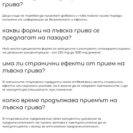
грива?
Деца също не трябва да приемат добавки с гъба лъвска грива поради
липсата на информация за безопасност и ефекти.
какви форми на лъвска грива се
предлагат на пазара?
Най-често срещаната форма са капсулите с екстракт, стандартизирани
на различна концентрация – от 220 mg до 1500 mg дневно.
има ли странични ефекти от прием на
лъвска грива?
В наличните търговски продукти няма отбелязани чести странични
ефекти или сериозни рискове, но е важно да се следват препоръките и да
се консултира специалист при съмнения.
колко време продължава приемът на
лъвска грива?
В търговските предложения няма конкретни указания за
продължителност на прием, затова е препоръчително да се
консултирате с лекар за оптимална продължителност.