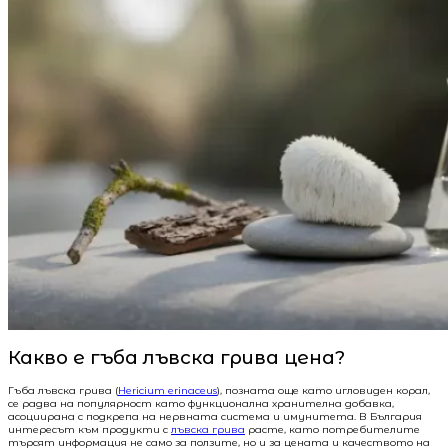
Какво е гъба лъвска грива цена?
Гъба лъвска грива (
Hericium erinaceus
), позната още като игловиден корал,
се радва на популярност като функционална хранителна добавка,
асоциирана с подкрепа на нервната система и имунитета. В България
интересът към продукти с
лъвска грива
расте, като потребителите
търсят информация не само за ползите, но и за цената и качеството на