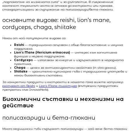
„подпомагане на жизнената сила“ и за дълголетие. В съвременния
контекст терминът често се отнася до екстракти или прахове,
стандартизирани за съдържание на полисахариди/бета-глюкани.
основните видове: reishi, lion’s mane,
cordyceps, chaga, shiitake
Някои от най-популярните видове са:
Reishi
— традиционно свързван с общо благосъстояние и имунна
поддръжка.
Lion’s Mane (Hericium erinaceus)
— интерес към когнитивна
функция и нервно поддържане.
Cordyceps
— използван за енергия и издържливост в народната
практика.
Chaga
— ценен за антиоксидантни свойства (in vitro данни).
Shiitake
— хранително-кулинарна гъба с традиционна употреба и
някои биоактивни съставки.
За конкретни продукти и екстракти в нашата гама вижте например
екстракт от Reishi
и
Lion’s Mane тинктура
(вътрешни продуктови
препратки към InnovaHerb).
Биохимични съставки и механизми на
действие
полисахариди и бета-глюкани
Много медицински гъби съдържат полисахариди — най-вече бета-глюкани