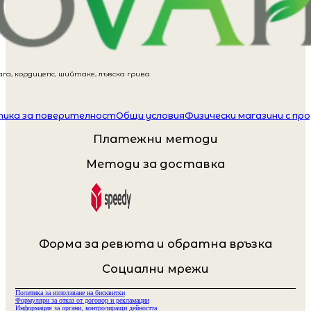
га, кордицепс, шийтаке, лъвска грива
ика за поверителност
Общи условия
Физически магазини с пр
Платежни методи
Методи за доставка
Форма за ревюта и обратна връзка
Социални мрежи
Политика за използване на бисквитки
Формуляри за отказ от договор и рекламации
Информация за органи, контролиращи дейността