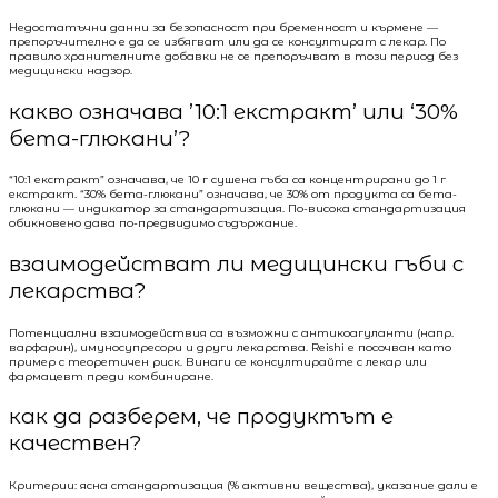
Недостатъчни данни за безопасност при бременност и кърмене —
препоръчително е да се избягват или да се консултират с лекар. По
правило хранителните добавки не се препоръчват в този период без
медицински надзор.
какво означава ’10:1 екстракт’ или ‘30%
бета-глюкани’?
“10:1 екстракт” означава, че 10 г сушена гъба са концентрирани до 1 г
екстракт. “30% бета-глюкани” означава, че 30% от продукта са бета-
глюкани — индикатор за стандартизация. По-висока стандартизация
обикновено дава по-предвидимо съдържание.
взаимодействат ли медицински гъби с
лекарства?
Потенциални взаимодействия са възможни с антикоагуланти (напр.
варфарин), имуносупресори и други лекарства. Reishi е посочван като
пример с теоретичен риск. Винаги се консултирайте с лекар или
фармацевт преди комбиниране.
как да разберем, че продуктът е
качествен?
Критерии: ясна стандартизация (% активни вещества), указание дали е