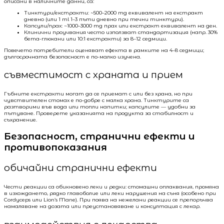
описани в наличните данни, са:
Тинктури/екстракти: ~500–2000 mg еквивалент на екстракт
дневно (или 1 ml 1–3 пъти дневно при течни тинктури).
Капсули/прах: ~1000–3000 mg прах или екстракт еквивалент на ден.
Клинични проучвания често използват стандартизация (напр. 30%
бета-глюкани или 10:1 екстракти) за 8–12 седмици.
Повечето потребители оценяват ефекта в рамките на 4–8 седмици;
дългосрочната безопасност е по-малко изучена.
съвместимост с храната и прием
Гъбните екстракти могат да се приемат с или без храна, но при
чувствителен стомах е по-добре с малка храна. Тинктурите са
разтворими във вода или топли напитки; капсулите — удобни за
пътуване. Проверете указанията на продукта за стабилност и
съхранение.
Безопасност, странични ефекти и
противопоказания
обичайни странични ефекти
Чести реакции са обикновено леки и редки: стомашни оплаквания, промяна
в изхождането, рядко главоболие или леки нарушения на съня (особено при
Cordyceps или Lion’s Mane). При поява на нежелани реакции се препоръчва
намаляване на дозата или преустановяване и консултация с лекар.