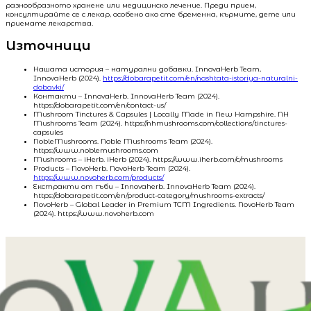
разнообразното хранене или медицинско лечение. Преди прием,
консултирайте се с лекар, особено ако сте бременна, кърмите, дете или
приемате лекарства.
Източници
Нашата история – натурални добавки. InnovaHerb Team,
InnovaHerb (2024).
https://dobarapetit.com/en/nashtata-istoriya-naturalni-
dobavki/
Контакти – InnovaHerb. InnovaHerb Team (2024).
https://dobarapetit.com/en/contact-us/
Mushroom Tinctures & Capsules | Locally Made in New Hampshire. NH
Mushrooms Team (2024). https://nhmushrooms.com/collections/tinctures-
capsules
NobleMushrooms. Noble Mushrooms Team (2024).
https://www.noblemushrooms.com
Mushrooms – iHerb. iHerb (2024). https://www.iherb.com/c/mushrooms
Products – NovoHerb. NovoHerb Team (2024).
https://www.novoherb.com/products/
Екстракти от гъби – Innovaherb. InnovaHerb Team (2024).
https://dobarapetit.com/en/product-category/mushrooms-extracts/
NovoHerb – Global Leader in Premium TCM Ingredients. NovoHerb Team
(2024). https://www.novoherb.com