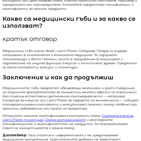
екстракт или цяло плодово тяло, трето-партийно тестване, произход и
прозрачност от производителя. InnovaHerb предоставя спецификации и
сертификати за своите продукти.
Какво са медицински гъби и за какво се
използват?
кратък отговор
Медицински гъби (напр. Reishi, Lion’s Mane, Cordyceps, Chaga) са видове,
използвани в китайската и японската медицина. Те съдържат
полисахариди и бета-глюкани, които в проучвания се асоциират с
подпомагане на имунна функция, енергия и когнитивно здраве. Предлагат
се като екстракти, капсули и тинктури.
Заключение и как да продължиш
Медицинските гъби предлагат обещаващи механизми и дълга традиция,
но научните доказателства за конкретни лечебни ефекти са ограничени.
Ако търсиш естествени допълнения към ежедневието — например
Cordyceps за енергия или Lion’s Mane за подкрепа на вниманието — избирай
стандартизирани екстракти и консултирай приема с лекар, особено при
хронични заболявания или прием на лекарства.
Открийте нашите сертифицирани екстракти (напр.
Cordyceps енергия
,
Lion’s Mane тинктура
,
Chaga антиоксидант
) и разгледайте
спецификациите и сертификатите на продукта. За персонализиран
съвет се консултирайте с вашия лекар.
Дисклеймър:
Тази статия е информативна и не представлява
медицинска консултация. Хранителните добавки не заместват