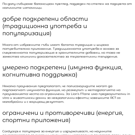
По-долу събираме балансиран преглед, подреден по степен на подкрепа от
наличните източници.
добре подкрепени области
(традиционна употреба и
популяризация)
Много от изброените гъби имат богата традиция и широко
потребителско приложение. Традиционната употреба е основа за
съвременната популяризация в хранителните добавки, но това не
замества клинични доказателства за терапевтични твърдения.
умерено подкрепени (имунна функция,
когнитивна поддръжка)
Няколко проучвания предполагат, че полисахаридите могат да
подпомогнат имунната функция, но размерът и методологията на
проучванията често са ограничени. За Lion’s Mane има предварителни in
vitro и животински данни за неврологични ефекти; човешките RCT са
малобройни и с вариращ резултат.
ограничени и противоречиви (енергия,
спортни приложения)
Cordyceps е популярна за енергия и издържливост, но научните