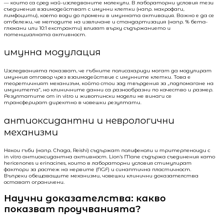
— които са сред най-изследваните молекули. В лабораторни условия тези
съединения взаимодействат с имунни клетки (напр. макрофаги,
лимфоцити), което води до промени в имунната активация. Важно е да се
отбележи, че методите на извличане и стандартизация (напр. % бета-
глюкани или 10:1 екстракти) влияят върху съдържанието и
потенциалната активност.
имунна модулация
Изследванията показват, че гъбните полисахариди могат да модулират
имунния отговор чрез взаимодействие с имунните клетки. Това е
теоретичният механизъм, който стои зад твърдения за „подпомагане на
имунитета“, но клиничните данни са разнообразни по качество и размер.
Резултатите от in vitro и животински модели не винаги се
трансферират директно в човешки резултати.
антиоксидантни и неврологични
механизми
Някои гъби (напр. Chaga, Reishi) съдържат полифеноли и тритерпеноиди с
in vitro антиоксидантна активност. Lion’s Mane съдържа съединения като
hericenones и erinacines, които в лабораторни условия стимулират
фактори за растеж на нервите (NGF) и синаптична пластичност.
Въпреки обещаващите механизми, човешки клинични доказателства
остават ограничени.
Научни доказателства: какво
показват проучванията?