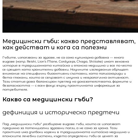
Медицински гъби: какво представляват,
как действат и кога са полезни
Гъбите, използвани за здраве, не са само кулинарна добавка — много
видове (напр. Reishi, Lion’s Mane, Cordyceps, Chaga, Shiitake) имат вековна
история в традиционната китайска и японска медицина и все по-често
се срещат като хранителни добавки. Научните изследвания обръщат
внимание на специфични биоактивни съставки, като полисахариди и
бета-глюкани, които се свързват с имунна и неврологична активност.
Тази статия дава балансиран преглед на доказателствата, формите и
безопасността — с ясен фокус върху практичната информация за
потребителя.
Какво са медицински гъби?
дефиниция и историческо предтечи
Под „медицински гъби“ разбираме видове гъби, които се използват
предимно за потенциални здравни ползи, а не само за храна. Тази
практика има дълбоки корени в традиционната китайска медицина и
японските лечебни системи, където определени гъби се ценят за