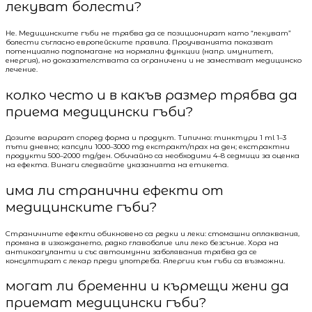
лекуват болести?
Не. Медицинските гъби не трябва да се позиционират като “лекуват”
болести съгласно европейските правила. Проучванията показват
потенциално подпомагане на нормални функции (напр. имунитет,
енергия), но доказателствата са ограничени и не заместват медицинско
лечение.
колко често и в какъв размер трябва да
приема медицински гъби?
Дозите варират според форма и продукт. Типично: тинктури 1 ml 1–3
пъти дневно; капсули 1000–3000 mg екстракт/прах на ден; екстрактни
продукти 500–2000 mg/ден. Обичайно са необходими 4–8 седмици за оценка
на ефекта. Винаги следвайте указанията на етикета.
има ли странични ефекти от
медицинските гъби?
Страничните ефекти обикновено са редки и леки: стомашни оплаквания,
промяна в изхождането, рядко главоболие или леко безсъние. Хора на
антикоагуланти и със автоимунни заболявания трябва да се
консултират с лекар преди употреба. Алергии към гъби са възможни.
могат ли бременни и кърмещи жени да
приемат медицински гъби?