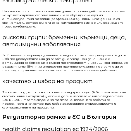
взаимодействия с лекарства
Има теоретични и някои клинични данни за взаимодействие със система
на кръвосъсирване; особено внимание се обръща към хора на
антикоагулантна терапия (варфарин, DOAC). Наличните данни не са
окончателни, затова винаги се консултирайте с лекар или фармацевт
преди комбиниране.
рискови групи: бременни, кърмещи, деца,
автоимунни заболявания
За бременни и кърмещи данните са недостатъчни — препоръчва се да се
избягва употребата или да се обсъди с лекар. При деца и лица с
автоимунни заболявания е нужна предпазливост и медицински надзор. За
възрастните (55+) няма специфични противопоказания, но е важно да се
има предвид множеството лекарства и възможни взаимодействия.
качество и избор на продукт
Търсете продукти с ясно посочена стандартизация (% бета-глюкани или
съотношение екстракт), указание дали е използвано цяло плодово тяло
или мицел, и трета страна за тестване. InnovaHerb работи за
прозрачност и качество; при избор разгледайте спецификациите и
сертификатите на продукта.
Регулаторна рамка в ЕС и България
health claims regulation ec 1924/2006