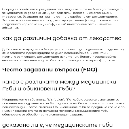
Според европейската регулация производителите не бива да твърдят,
че хранителна добавка „лекува“ болести. Позволени са ограничени
твърдения, базирани на научни данни и одобрени от регулаторите.
Затова в описанието на продукти ще срещнете формулировки като
„подпомага нормална имунна функция“ вместо конкретни лечебни
обещания.
как да различим добавка от лекарство
Добавките се продават без рецепта и целят да подпомогнат здравето;
лекарствата претендират за диагностично/лечебни ефекти и
преминават строги регулаторни изпитания. Винаги проверявайте
етикета и търсете научно базирани твърдения и сертифициране.
Често задавани въпроси (FAQ)
какво е разликата между медицински
гъби и обикновени гъби?
Медицинските гъби (напр. Reishi, Lion’s Mane, Cordyceps) се използват за
потенциални здравни ползи благодарение на биоактивни съставки като
полисахариди и бета-глюкани. Обикновените гъби са предимно храна с по-
нисък процент от тези активни молекули. Медицинските гъби
обикновено се обработват и стандартизират.
доказано ли е, че медицинските гъби