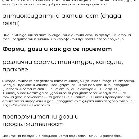
доказателства са смесени: някои малки изследвания показват ползи, други
— не. Трябват по-големи, добре контролирани проучвания.
антиоксидантна активност (chaga,
reishi)
Има in vitro данни за антиоксидантна активност, но превръщането на
тези резултати в значими in vivo ефекти при хора е слабо проучено.
Форми, дози и как да се приемат
различни форми: тинктури, капсули,
прахове
Екстрактите се предлагат като тинктури (алкохолен/воден екстракт),
капсули, прахове и чайове. Стандартизацията варира: някои продукти
указват % бета-глюкани или съотношение екстракция (напр. 10:1).
Тинктурите могат да са удобни за бърза употреба; капсулите — за
точна доза; праховете — за добавяне в напитки. Винаги проверявайте
етикета за информация дали продуктът съдържа цяло плодово тяло или
воден/алкохолен екстракт.
препоръчителни дози и
продължителност
Дозите на пазара и в проучванията варират. Типични диапазони,