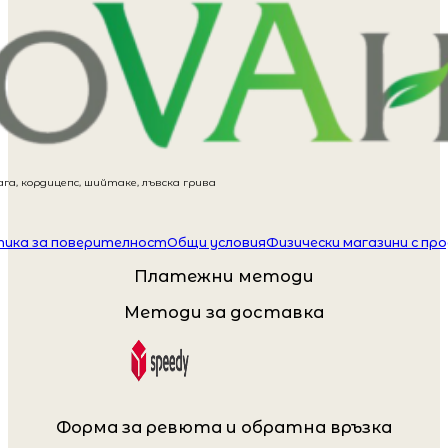
га, кордицепс, шийтаке, лъвска грива
ика за поверителност
Общи условия
Физически магазини с пр
Платежни методи
Методи за доставка
Форма за ревюта и обратна връзка