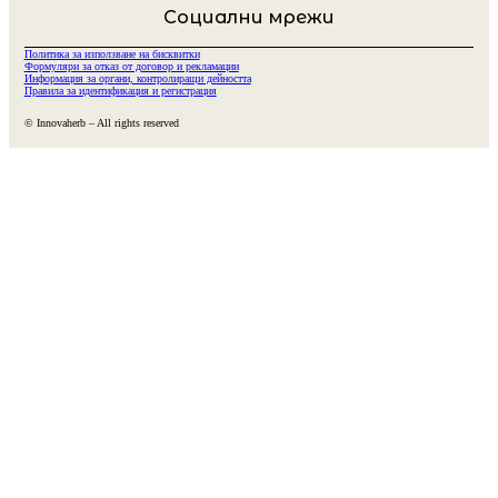
Социални мрежи
Политика за използване на бисквитки
Формуляри за отказ от договор и рекламации
Информация за органи, контролиращи дейността
Правила за идентификация и регистрация
© Innovaherb – All rights reserved