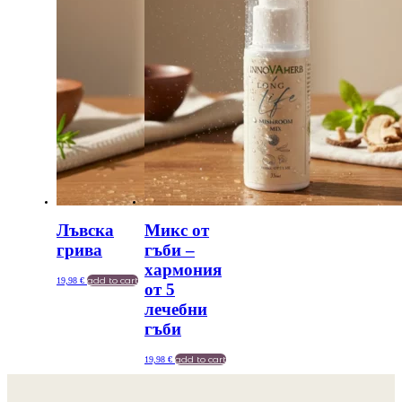
Лъвска
Микс от
грива
гъби –
хармония
add to cart
19,98
€
от 5
лечебни
гъби
add to cart
19,98
€