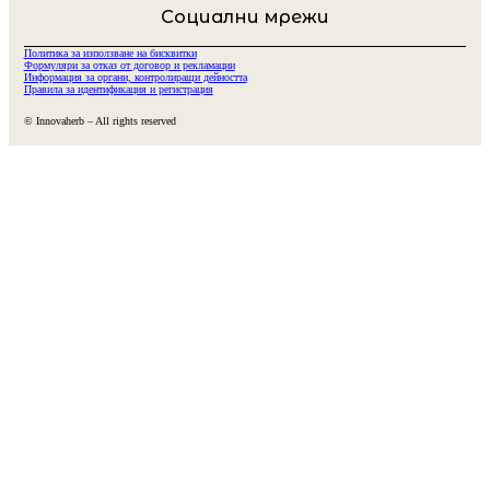
Социални мрежи
Политика за използване на бисквитки
Формуляри за отказ от договор и рекламации
Информация за органи, контролиращи дейността
Правила за идентификация и регистрация
© Innovaherb – All rights reserved