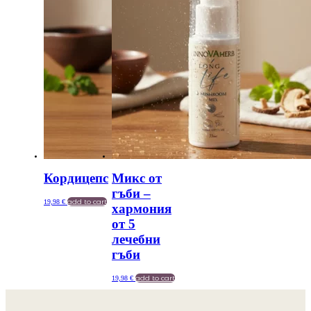
Кордицепс
Микс от
гъби –
add to cart
19,98
€
хармония
от 5
лечебни
гъби
add to cart
19,98
€