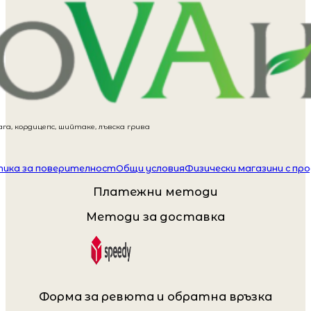
га, кордицепс, шийтаке, лъвска грива
ика за поверителност
Общи условия
Физически магазини с пр
Платежни методи
Методи за доставка
Форма за ревюта и обратна връзка