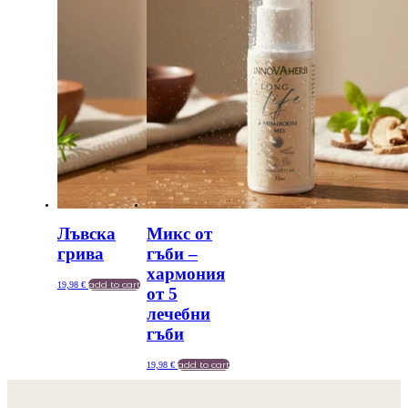
Лъвска
Микс от
грива
гъби –
хармония
add to cart
19,98
€
от 5
лечебни
гъби
add to cart
19,98
€