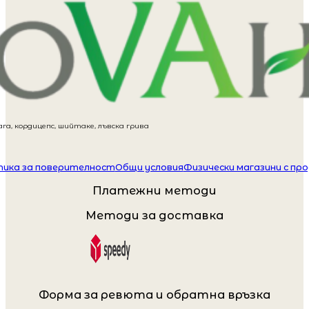
га, кордицепс, шийтаке, лъвска грива
ика за поверителност
Общи условия
Физически магазини с пр
Платежни методи
Методи за доставка
Форма за ревюта и обратна връзка