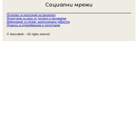
Социални мрежи
Политика за използване на бисквитки
Формуляри за отказ от договор и рекламации
Информация за органи, контролиращи дейността
Правила за идентификация и регистрация
© Innovaherb – All rights reserved