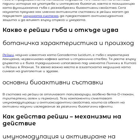
години история на употреба и интересна биология, което я позиционира
като функционална гъба с разнообразни биоактивни свойства. Сега
науката проучва как именно активните съставки в рейши могат да
подкрепят
имунната система
, да предоставят антиоксидантна
защита и да влияят върху стреса и умората.
Какво е рейши гъба и откъде идва
ботаничка характеристика и произход
Рейши
, научно известна като Ganoderma lucidum, е гъба с характерна
лакирана, червеникаво-кафява шапка и странично стебло. Тя расте върху
дървета и е била традиционно използвана под имената Линчжи в Китай
и Рейши в Япония. Тя заема важно място в азиатската медицина като
символ на дълголетие и здраве.
основни биоактивни съставки
В състава на рейши се отличават полизахариди, особено бета-D-глюкан,
тритерпени, селен и германий. Тези компоненти съчетават
имуномодулиращи и антиоксидантни свойства, които са обект на
активни научни изследвания за различни биологични ефекти.
Как действа рейши – механизми на
действие
имуномодулация и активиране на