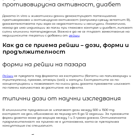
противовирусна активност, диабет
Докато in vitro и животински данни демонстрират потенциална
противоракова и антивирусна активност (например срещу хепатит В),
доказателствата при хора са недостатъчни и несигурни. Аналогично,
макар да има индикации за ползи при глюкозен контрол и диабет, липсват
силни клинични потвърждения. Важно е да не се търсят замествания на
медицинските терапии с добавки от
рейши
.
Как да се приема рейши – дози, форми и
продължителност
форми на рейши на пазара
Рейши
се предлага под формата на екстракти (богати на полизахариди и
тритерпени), прахове, отвари (чай) и капсули. Екстрактите са по-
концентрирани и позволяват по-ниски дози, докато праховете изискват
по-големи количества за достигане на ефекта.
типични дози от научни изследвания
В клиничните проучвания се използват дози между 500 и 1500 mg
екстракт на ден, обикновено за период от 8 до 12 седмици. За праховите
форми дозата може да варира между 1 и 3 грама дневно. Оптималната
продължителност на приема не е установена, като се препоръчва
консултация със специалист.