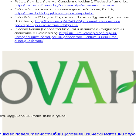
Рейши, Линг Ши, Линчжи (Ganoderma lucidum), Medpedia.framar.bg,
https://medpedia.framar.bg/ботаника/рейши-линг-ши-линчжи
Гъби рейши – какви са ползите и употребата им, For Life,
https://www.forlife.bg/gybi-reishi-polza-i-upotreba
Гъба Рейши – 17 Научно Подкрепени Ползи за Здраве и Дълголетие,
BioCoffee.bg,
https://biocoffee.bg/2024/08/25/gaba-reishi-17-nauchno-
podkrepeni-polzi-za-zdrave-i-dalgoletie/
Гъбата Рейши (Ganoderma lucidum) и нейните антидиабетни
свойства, Mikoterapia.bg,
http://www.mikoterapia.bg/научни-
изследвания/гъбата-рейши-ganoderma-lucidum-и-нейните-
антидиабетни/
га, кордицепс, шийтаке, лъвска грива
ика за поверителност
Общи условия
Физически магазини с пр