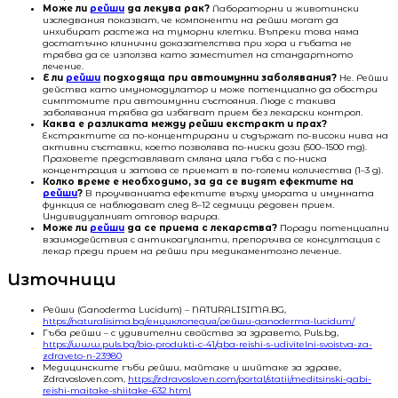
Може ли
рейши
да лекува рак?
Лабораторни и животински
изследвания показват, че компоненти на рейши могат да
инхибират растежа на туморни клетки. Въпреки това няма
достатъчно клинични доказателства при хора и гъбата не
трябва да се използва като заместител на стандартното
лечение.
Е ли
рейши
подходяща при автоимунни заболявания?
Не. Рейши
действа като имуномодулатор и може потенциално да обостри
симптомите при автоимунни състояния. Люде с такива
заболявания трябва да избягват прием без лекарски контрол.
Каква е разликата между рейши екстракт и прах?
Екстрактите са по-концентрирани и съдържат по-високи нива на
активни съставки, което позволява по-ниски дози (500–1500 mg).
Праховете представляват смляна цяла гъба с по-ниска
концентрация и затова се приемат в по-големи количества (1–3 g).
Колко време е необходимо, за да се видят ефектите на
рейши
?
В проучванията ефектите върху умората и имунната
функция се наблюдават след 8–12 седмици редовен прием.
Индивидуалният отговор варира.
Може ли
рейши
да се приема с лекарства?
Поради потенциални
взаимодействия с антикоагуланти, препоръчва се консултация с
лекар преди прием на рейши при медикаментозно лечение.
Източници
Рейши (Ganoderma Lucidum) – NATURALISIMA.BG,
https://naturalisima.bg/енциклопедия/рейши-ganoderma-lucidum/
Гъба рейши – с удивителни свойства за здравето, Puls.bg,
https://www.puls.bg/bio-produkti-c-41/gba-reishi-s-udivitelni-svoistva-za-
zdraveto-n-23980
Медицинските гъби рейши, майтаке и шийтаке за здраве,
Zdravosloven.com,
https://zdravosloven.com/portal/statii/meditsinski-gabi-
reishi-maitake-shiitake-632.html