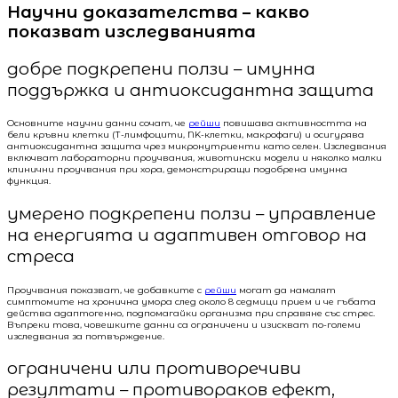
Научни доказателства – какво
показват изследванията
добре подкрепени ползи – имунна
поддържка и антиоксидантна защита
Основните научни данни сочат, че
рейши
повишава активността на
бели кръвни клетки (Т-лимфоцити, NK-клетки, макрофаги) и осигурява
антиоксидантна защита чрез микронутриенти като селен. Изследвания
включват лабораторни проучвания, животински модели и няколко малки
клинични проучвания при хора, демонстриращи подобрена имунна
функция.
умерено подкрепени ползи – управление
на енергията и адаптивен отговор на
стреса
Проучвания показват, че добавките с
рейши
могат да намалят
симптомите на хронична умора след около 8 седмици прием и че гъбата
действа адаптогенно, подпомагайки организма при справяне със стрес.
Въпреки това, човешките данни са ограничени и изискват по-големи
изследвания за потвърждение.
ограничени или противоречиви
резултати – противораков ефект,