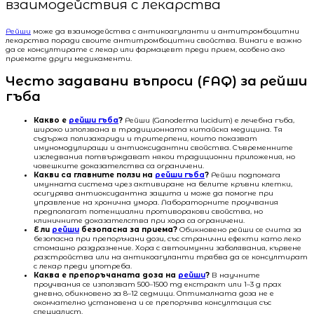
взаимодействия с лекарства
Рейши
може да взаимодейства с антикоагуланти и антитромбоцитни
лекарства поради своите антитромбоцитни свойства. Винаги е важно
да се консултирате с лекар или фармацевт преди прием, особено ако
приемате други медикаменти.
Често задавани въпроси (FAQ) за рейши
гъба
Какво е
рейши гъба
?
Рейши (Ganoderma lucidum) е лечебна гъба,
широко използвана в традиционната китайска медицина. Тя
съдържа полизахариди и тритерпени, които показват
имуномодулиращи и антиоксидантни свойства. Съвременните
изследвания потвърждават някои традиционни приложения, но
човешките доказателства са ограничени.
Какви са главните ползи на
рейши гъба
?
Рейши подпомага
имунната система чрез активиране на белите кръвни клетки,
осигурява антиоксидантна защита и може да помогне при
управление на хронична умора. Лабораторните проучвания
предполагат потенциални противоракови свойства, но
клиничните доказателства при хора са ограничени.
Е ли
рейши
безопасна за приема?
Обикновено рейши се счита за
безопасна при препоръчани дози, със странични ефекти като леко
стомашно раздразнение. Хора с автоимунни заболявания, кървене
разстройства или на антикоагуланти трябва да се консултират
с лекар преди употреба.
Каква е препоръчаната доза на
рейши
?
В научните
проучвания се използват 500–1500 mg екстракт или 1–3 g прах
дневно, обикновено за 8–12 седмици. Оптималната доза не е
окончателно установена и се препоръчва консултация със
специалист.