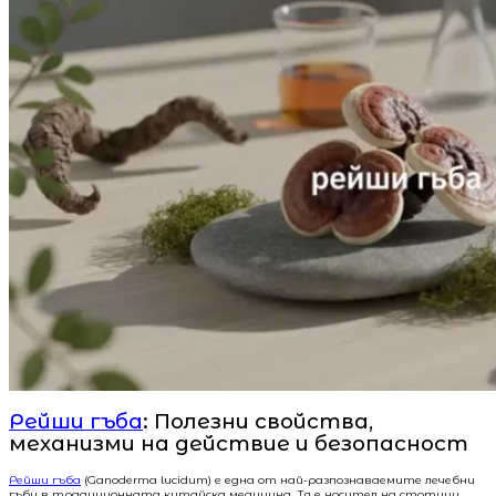
Рейши гъба
: Полезни свойства,
механизми на действие и безопасност
Рейши гъба
(Ganoderma lucidum) е една от най-разпознаваемите лечебни
гъби в традиционната китайска медицина. Тя е носител на стотици