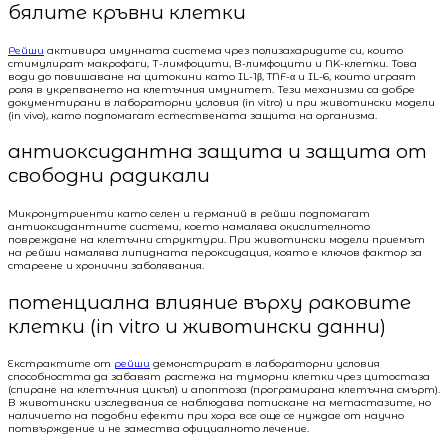
бялите кръвни клетки
Рейши
активира имунната система чрез полизахаридите си, които
стимулират макрофаги, Т-лимфоцити, В-лимфоцити и NK-клетки. Това
води до повишаване на цитокини като IL-1β, TNF-α и IL-6, които играят
роля в укрепването на клетъчния имунитет. Тези механизми са добре
документирани в лабораторни условия (in vitro) и при животински модели
(in vivo), като подпомагат естествената защита на организма.
антиоксидантна защита и защита от
свободни радикали
Микронутриенти като селен и германий в рейши подпомагат
антиоксидантните системи, което намалява окислителното
повреждане на клетъчни структури. При животински модели приемът
на рейши намалява липидната пероксидация, която е ключов фактор за
стареене и хронични заболявания.
потенциална влияние върху раковите
клетки (in vitro и животински данни)
Екстрактите от
рейши
демонстрират в лабораторни условия
способността да забавят растежа на туморни клетки чрез цитостаза
(спиране на клетъчния цикъл) и апоптоза (програмирана клетъчна смърт).
В животински изследвания се наблюдава потискане на метастазите, но
наличието на подобни ефекти при хора все още се нуждае от научно
потвърждение и не замества официалното лечение.