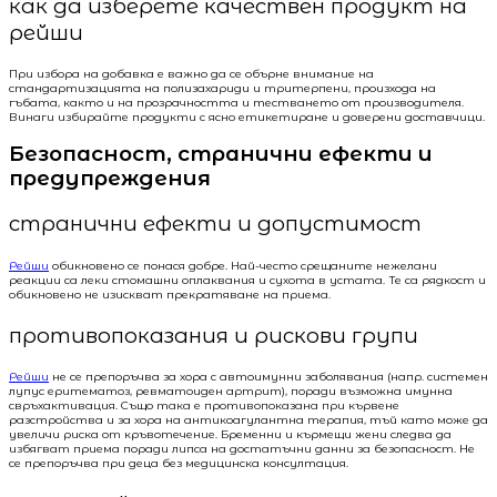
как да изберете качествен продукт на
рейши
При избора на добавка е важно да се обърне внимание на
стандартизацията на полизахариди и тритерпени, произхода на
гъбата, както и на прозрачността и тестването от производителя.
Винаги избирайте продукти с ясно етикетиране и доверени доставчици.
Безопасност, странични ефекти и
предупреждения
странични ефекти и допустимост
Рейши
обикновено се понася добре. Най-често срещаните нежелани
реакции са леки стомашни оплаквания и сухота в устата. Те са рядкост и
обикновено не изискват прекратяване на приема.
противопоказания и рискови групи
Рейши
не се препоръчва за хора с автоимунни заболявания (напр. системен
лупус еритематоз, ревматоиден артрит), поради възможна имунна
свръхактивация. Също така е противопоказана при кървене
разстройства и за хора на антикоагулантна терапия, тъй като може да
увеличи риска от кръвотечение. Бременни и кърмещи жени следва да
избягват приема поради липса на достатъчни данни за безопасност. Не
се препоръчва при деца без медицинска консултация.