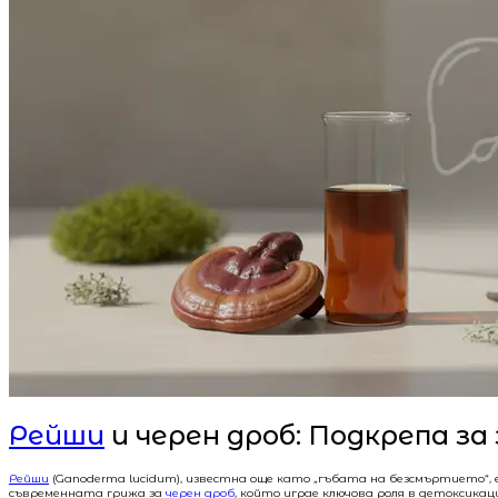
Рейши
и черен дроб: Подкрепа з
Рейши
(Ganoderma lucidum), известна още като „гъбата на безсмъртието“
съвременната грижа за
черен дроб
, който играе ключова роля в детоксик