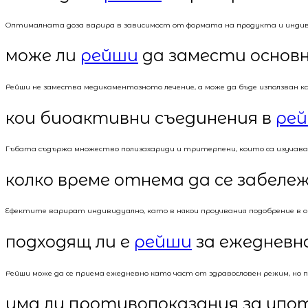
Оптималната доза варира в зависимост от формата на продукта и индив
може ли
рейши
да замести основн
Рейши не замества медикаментозното лечение, а може да бъде използван ка
кои биоактивни съединения в
ре
Гъбата съдържа множество полизахариди и тритерпени, които са изучав
колко време отнема да се забел
Ефектите варират индивидуално, като в някои проучвания подобрение в об
подходящ ли е
рейши
за ежедневн
Рейши може да се приема ежедневно като част от здравословен режим, но п
има ли противопоказания за упо