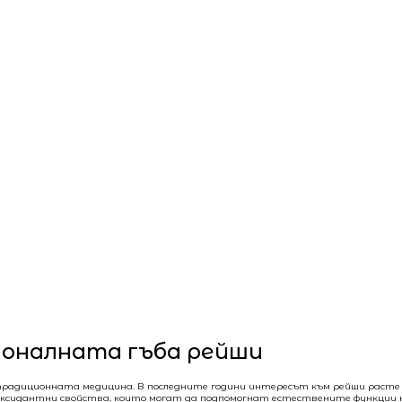
ционалната гъба рейши
в традиционната медицина. В последните години интересът към рейши расте
тиоксидантни свойства, които могат да подпомогнат естествените функции н