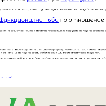
ицински специалист, както и да се следи за възможни взаимодействия с лека
функционални гъби
по отношение
дантни свойства, които я правят подходяща за подкрепа на чернодробното з
тогенни, антиоксидантни и имуномодулиращи механизми. Тази природна доба
т при наличие на чернодробни заболявания или медикаментозна терапия.
 естествен избор за вас. Запознайте се с качествата на тази уникална гъб
ерен дроб