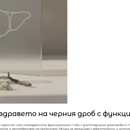
а здравето на черния дроб с функ
, е една от най-изследваните функционални гъби с дългогодишна употреба 
ацията и метаболизма на организма. Рейши се асоциира с адаптогенни и ан