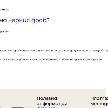
рства.
 на
черния дроб
?
драве.
вка може да бъде част от цялостния подход за поддържане на чернодробна
а и започнете да я включвате постепенно във вашия здравословен режим.
Полезна
Плате
информация
метод