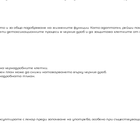
кто и за общо подобряване на жизнените функции. Като адаптоген, рейши по
одкрепи детоксикационните процеси в черния дроб и да защитава клетките от
на чернодробните клетки.
очен план може да снижи натоварването върху черния дроб.
рнодробната тъкан.
 консултирате с лекар преди започване на употреба, особено при съществуващ