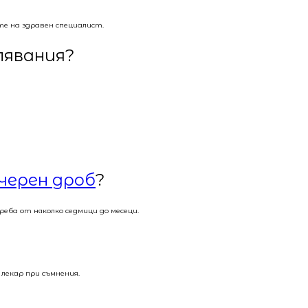
е на здравен специалист.
лявания?
черен дроб
?
еба от няколко седмици до месеци.
лекар при съмнения.