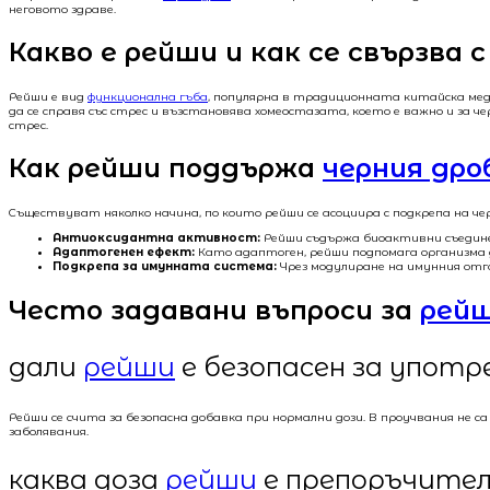
неговото здраве.
Какво е рейши и как се свързва 
Рейши е вид
функционална гъба
, популярна в традиционната китайска меди
да се справя със стрес и възстановява хомеостазата, което е важно и за
стрес.
Как рейши поддържа
черния дро
Съществуват няколко начина, по които рейши се асоциира с подкрепа на ч
Антиоксидантна активност:
Рейши съдържа биоактивни съедине
Адаптогенен ефект:
Като адаптоген, рейши подпомага организма д
Подкрепа за имунната система:
Чрез модулиране на имунния отг
Често задавани въпроси за
рей
дали
рейши
е безопасен за употр
Рейши се счита за безопасна добавка при нормални дози. В проучвания не 
заболявания.
каква доза
рейши
е препоръчител