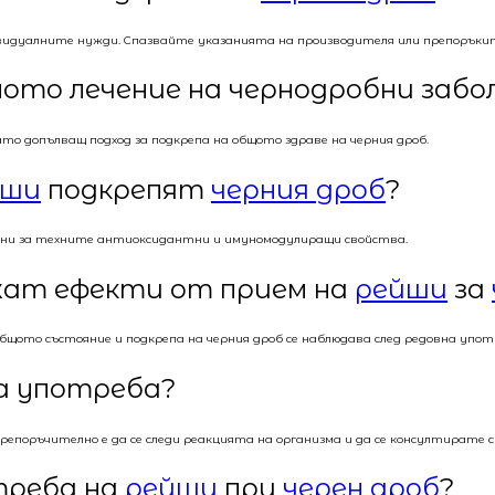
идуалните нужди. Спазвайте указанията на производителя или препоръкит
ото лечение на чернодробни забо
то допълващ подход за подкрепа на общото здраве на черния дроб.
йши
подкрепят
черния дроб
?
ани за техните антиоксидантни и имуномодулиращи свойства.
ежат ефекти от прием на
рейши
за
щото състояние и подкрепа на черния дроб се наблюдава след редовна употр
а употреба?
репоръчително е да се следи реакцията на организма и да се консултирате с 
треба на
рейши
при
черен дроб
?