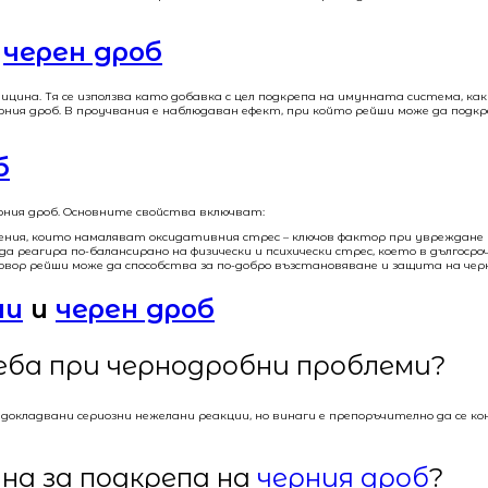
с
черен дроб
цина. Тя се използва като добавка с цел подкрепа на имунната система, ка
 черния дроб. В проучвания е наблюдаван ефект, при който рейши може да п
б
ерния дроб. Основните свойства включват:
ния, които намаляват оксидативния стрес – ключов фактор при увреждане 
а реагира по-балансирано на физически и психически стрес, което в дългоср
овор рейши може да способства за по-добро възстановяване и защита на че
ши
и
черен дроб
еба при чернодробни проблеми?
са докладвани сериозни нежелани реакции, но винаги е препоръчително да се
на за подкрепа на
черния дроб
?