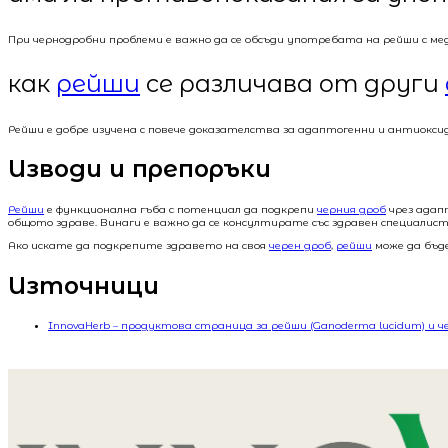
При чернодробни проблеми е важно да се обсъди употребата на рейши с мед
как
рейши
се различава от други
Рейши е добре изучена с повече доказателства за адаптогенни и антиокси
Изводи и препоръки
Рейши
е функционална гъба с потенциал да подкрепи
черния дроб
чрез адап
общото здраве. Винаги е важно да се консултирате със здравен специалис
Ако искате да подкрепите здравето на своя
черен дроб
,
рейши
може да бъде
Източници
InnovaHerb – продуктова страница за рейши (Ganoderma lucidum) и ч