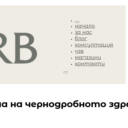
начало
за нас
блог
консултация
чзв
магазини
контакти
епа на чернодробното здр