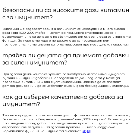
безопасни ли са високите дози витамин
c за имунитет?
Витамин C е водоразтворим и излишъкът се изхвърля, но много високи
дози (над 1000–2000 mg/ден) могат да причинят стомашно-чревен
дискомфорт и не са доказано по‑ефективни от умерени дози за имунната
функция. За повечето хора е по-разумно да се придържат към
препоръчителните дневни количества, освен при медицински показания.
трябва ли децата да приемат добавки
за силен имунитет?
При здрави деца, които се хранят разнообразно, често няма нужда от
рутинни „имунни“ добавки. В определени случаи педиатър може да
препоръча витамини D или мултивитамини. Важно е да се спазват
детски дозировки и да се избягват високи дози без медицински съвет.[5,8]
как да изберем качествена добавка за
имунитет?
Търсете продукти с ясно посочени дози и форми на активните съставки,
без нереалистични обещания за „лечение“ или „100% защита“. Важно е да са
произведени според добри производствени практики и да отговарят на
европейските регулации за здравни претенции, напр. „поддържа
нормалната функция на имунната система“.
[3,8,10]