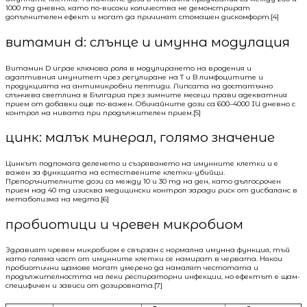
1000 mg дневно, като по-високи количества не демонстрират
допълнителен ефект и могат да причинят стомашен дискомфорт.[4]
витамин d: слънце и имунна модулация
Витамин D играе ключова роля в модулирането на вродения и
адаптивния имунитет чрез регулиране на T и B лимфоцитите и
продукцията на антимикробни пептиди. Липсата на достатъчно
слънчева светлина в България през зимните месеци прави адекватния
прием от добавки още по-важен. Обичайните дози са 600–4000 IU дневно с
контрол на нивата при продължителен прием.[5]
цинк: малък минерал, голямо значение
Цинкът подпомага деленето и съзряването на имунните клетки и е
важен за функцията на естествените клетки-убийци.
Препоръчителните дози са между 10 и 30 mg на ден, като дългосрочен
прием над 40 mg изисква медицински контрол заради риск от дисбаланс в
метаболизма на медта.[6]
пробиотици и чревен микробиом
Здравият чревен микробиом е свързан с нормална имунна функция, тъй
като голяма част от имунните клетки се намират в червата. Някои
пробиотични щамове могат умерено да намалят честотата и
продължителността на леки респираторни инфекции, но ефектът е щам-
специфичен и зависи от дозировката.[7]