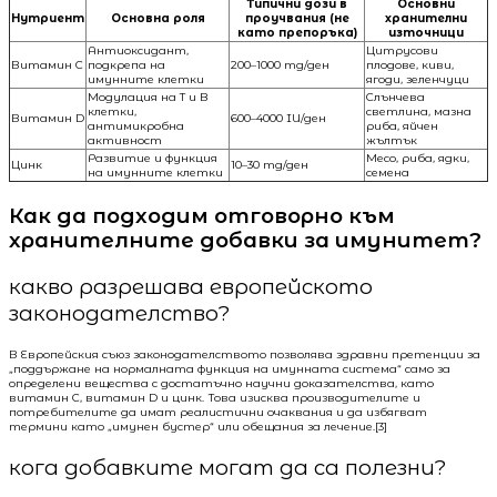
Типични дози в
Основни
Нутриент
Основна роля
проучвания (не
хранителни
като препоръка)
източници
Антиоксидант,
Цитрусови
Витамин C
подкрепа на
200–1000 mg/ден
плодове, киви,
имунните клетки
ягоди, зеленчуци
Модулация на T и B
Слънчева
клетки,
светлина, мазна
Витамин D
600–4000 IU/ден
антимикробна
риба, яйчен
активност
жълтък
Развитие и функция
Месо, риба, ядки,
Цинк
10–30 mg/ден
на имунните клетки
семена
Как да подходим отговорно към
хранителните добавки за имунитет?
какво разрешава европейското
законодателство?
В Европейския съюз законодателството позволява здравни претенции за
„поддържане на нормалната функция на имунната система“ само за
определени вещества с достатъчно научни доказателства, като
витамин C, витамин D и цинк. Това изисква производителите и
потребителите да имат реалистични очаквания и да избягват
термини като „имунен бустер“ или обещания за лечение.[3]
кога добавките могат да са полезни?