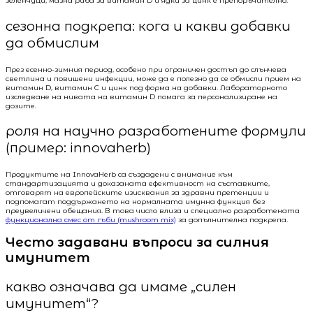
зеленчуци, мазна риба за витамин D и ядки за цинк е препоръчително.
сезонна подкрепа: кога и какви добавки
да обмислим
През есенно-зимния период, особено при ограничен достъп до слънчева
светлина и повишени инфекции, може да е полезно да се обмисли прием на
витамин D, витамин C и цинк под форма на добавки. Лабораторното
изследване на нивата на витамин D помага за персонализиране на
дозите.
роля на научно разработените формули
(пример: innovaherb)
Продуктите на InnovaHerb са създадени с внимание към
стандартизацията и доказаната ефективност на съставките,
отговарят на европейските изисквания за здравни претенции и
подпомагат поддържането на нормалната имунна функция без
преувеличени обещания. В това число влиза и специално разработената
функционална смес от гъби (mushroom mix)
за допълнителна подкрепа.
Често задавани въпроси за силния
имунитет
какво означава да имаме „силен
имунитет“?