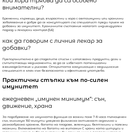
кои хора трябва да са особено
внимателни?
Бременни, кърмещи, деца, възрастни и хора с автоимунни или хронични
заболявания е добре да се консултират със специалист преди прием на
добавки за имунитет. Хроничните състояния налагат индивидуален
подход и лекарски контрол.[5,6]
как да говорим с личния лекар за
добавки?
Препоръчително е да споделите списък с използвани продукти, дози и
съпътстващи медикаменти, за да се избегнат потенциални
взаимодействия и рискове. Откритата комуникация с медицинския
специалист е ключ към безопасната и ефективна употреба.
Практични стъпки към по-силен
имунитет
ежедневен „имунен минимум“: сън,
движение, храна
За подобряване на имунната функция са важни поне 7-8 часа пълноценен
сън, минимум 150 минути умерена физическа активност седмично и
разнообразно хранене, богато на плодове, зеленчуци, белтъчини и полезни
мазнини. Включването на богати на витамин C храни като цитруси и