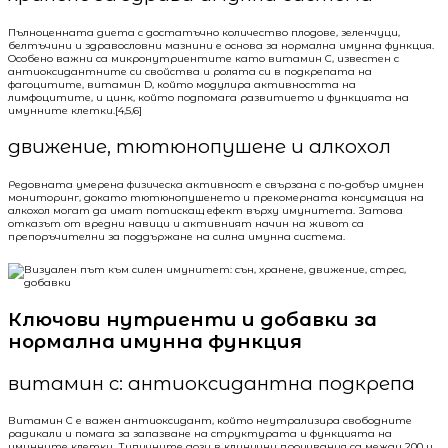
Пълноценната диета с достатъчно количество плодове, зеленчуци,
белтъчини и здравословни мазнини е основа за нормална имунна функция.
Особено важни са микронутриентите като витамин C, известен с
антиоксидантните си свойства и ролята си в подкрепата на
фагоцитите, витамин D, който модулира активността на
лимфоцитите, и цинк, който подпомага развитието и функцията на
имунните клетки.[4,5,6]
движение, тютюнопушене и алкохол
Редовната умерена физическа активност е свързана с по-добър имунен
мониторинг, докато тютюнопушенето и прекомерната консумация на
алкохол могат да имат потискащ ефект върху имунитета. Затова
отказът от вредни навици и активният начин на живот са
препоръчителни за поддържане на силна имунна система.
Ключови нутриенти и добавки за
нормална имунна функция
витамин c: антиоксидантна подкрепа
Витамин C е важен антиоксидант, който неутрализира свободните
радикали и помага за запазване на структурата и функцията на
имунните клетки. Типичните дози в клинични проучвания са между 200 и