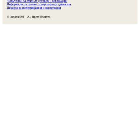
Формуляри за отказ от договор и рекламации
Информация за органи, контролиращи дейността
Правила за идентификация и регистрация
© Innovaherb – All rights reserved