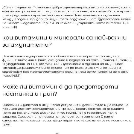
„Силен имунитет“ означава добре функционираща имунна система, която
ефективно разпознава и неутрализира патогени, но остава балансирана
и не предизвиква прекомерно възпаление. Това включва координация
между вроден и придобит имунитет, поддържани от здравословен начин
на живот и адекватен прием на ключови нутриенти като витамин C, D
и цинк.[1]
кои витамини и минерали са най‑важни
за имунитета?
Няколко микронутриента са особено важни за нормалната имунна
функция: витамин C (антиоксидант и подкрепа на фагоцитите), витамин
D (модулация на T и B клетки), цинк (развитие и функция на имунните
клетки). Дефицитите им са свързани с по-висок риск от инфекции, но
свръхприем над препоръчителните дози не носи допълнителни доказани
ползи.[4,5,6]
може ли витамин d да предотврати
настинки и грип?
Витамин D участва в имунната регулация и дефицитът му е свързан с
повишен риск от респираторни инфекции. Коригирането на дефицита
може да намали този риск при някои групи, но не гарантира пълна
защита. Официалните насоки не препоръчват витамин D като
самостоятелно средство за предотвратяване или лечение на настинки и
грип.