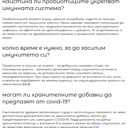
наистина ли пробиотиците укрепват
имунната система?
Пробиотиците влияят върху чревния микробиом, където се намира
голяма част от имунните клетки. Някои щамове показват потенциал да
намалят честотата или продължителността на леки респираторни
инфекции, но ефектите са щам‑специфични и умерени. Те са допълнение, а
не заместител на здравословното хранене и основните превантивни
мерки.
колко време е нужно, за да засилим
имунитета си?
Промените в начина на живот – по-добър сън, намален стрес, по-
пълноценна диета – започват да влияят върху имунната система в
рамките на седмици, но устойчивите ползи изискват месеци
последователност. При коригиране на дефицит на витамин D или цинк,
нивата се подобряват за няколко седмици, но индивидуалните разлики са
значителни.[5,6,9]
могат ли хранителните добавки да
предпазят от covid‑19?
Световната здравна организация и други институции посочват, че няма
достатъчно доказателства, че хранителни добавки могат да
предотвратят или излекуват COVID‑19. Поддържането на добър
хранителен статус и витамин D в норма е важно за общия имунитет, но
не замества ваксинация, хигиена и медицинско лечение.
[2,8]