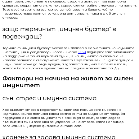
адаптивен, имунитет е по-специализиран и активен при повторни
срещи със същия патоген, като създава дълготрайна имунологична памет.
Тази двойна система осигурява устойчивост и баланс, който
предотвратява както прекомерна активност, така и слаб имунен
отговор.
защо терминът „имунен бустер“ е
подвеждащ?
Терминът „имунен бустер“ често се използва в маркетинга, но научните
институции и регулаторни органи като
EFSA
подчертават значението
на поддържането на нормална функция на имунната система, а не
натоварването ѝ със свръхактивност. Свръхактивен или дисрегулиран
имунитет може да бъде вреден, а здравата имунна система е тази,
която е балансирана и адекватна на предизвикателствата.[3,8]
Фактори на начина на живот за силен
имунитет
сън, стрес и имунна система
Хроничният стрес и недостатъчният сън повишават нивата на
кортизол, който потиска някои компоненти на имунния отговор. За
поддържане на силен имунитет е важно да се осигуряват редовен
пълноценен сън и техники за управление на стреса, като например
релаксация и умерена физическа активност.
хранене за здрава имунна система