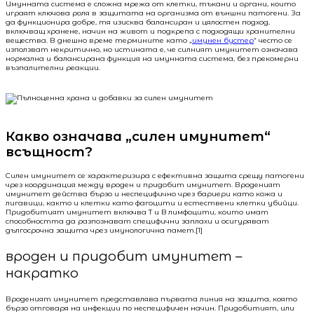
Имунната система е сложна мрежа от клетки, тъкани и органи, които
играят ключова роля в защитата на организма от външни патогени. За
да функционира добре, тя изисква балансиран и цялостен подход,
включващ хранене, начин на живот и подкрепа с подходящи хранителни
вещества. В днешно време термините като „
имунен бустер
“ често се
използват некритично, но истината е, че силният имунитет означава
нормална и балансирана функция на имунната система, без прекомерни
възпалителни реакции.
Какво означава „силен имунитет“
всъщност?
Силен имунитет се характеризира с ефективна защита срещу патогени
чрез координация между вроден и придобит имунитет. Вроденият
имунитет действа бързо и неспецифично чрез бариери като кожа и
лигавици, както и клетки като фагоцити и естествени клетки убийци.
Придобитият имунитет включва T и B лимфоцити, които имат
способността да разпознават специфични заплахи и осигуряват
дългосрочна защита чрез имунологична памет.[1]
вроден и придобит имунитет –
накратко
Вроденият имунитет представлява първата линия на защита, която
бързо отговаря на инфекции по неспецифичен начин. Придобитият, или