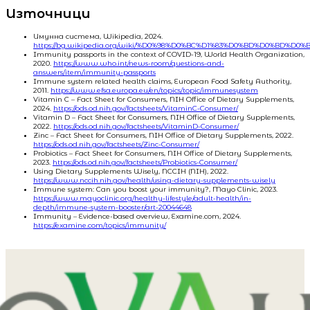
Източници
Имунна система, Wikipedia, 2024.
https://bg.wikipedia.org/wiki/%D0%98%D0%BC%D1%83%D0%BD%D0%BD%D
Immunity passports in the context of COVID-19, World Health Organization,
2020.
https://www.who.int/news-room/questions-and-
answers/item/immunity-passports
Immune system related health claims, European Food Safety Authority,
2011.
https://www.efsa.europa.eu/en/topics/topic/immunesystem
Vitamin C – Fact Sheet for Consumers, NIH Office of Dietary Supplements,
2024.
https://ods.od.nih.gov/factsheets/VitaminC-Consumer/
Vitamin D – Fact Sheet for Consumers, NIH Office of Dietary Supplements,
2022.
https://ods.od.nih.gov/factsheets/VitaminD-Consumer/
Zinc – Fact Sheet for Consumers, NIH Office of Dietary Supplements, 2022.
https://ods.od.nih.gov/factsheets/Zinc-Consumer/
Probiotics – Fact Sheet for Consumers, NIH Office of Dietary Supplements,
2023.
https://ods.od.nih.gov/factsheets/Probiotics-Consumer/
Using Dietary Supplements Wisely, NCCIH (NIH), 2022.
https://www.nccih.nih.gov/health/using-dietary-supplements-wisely
Immune system: Can you boost your immunity?, Mayo Clinic, 2023.
https://www.mayoclinic.org/healthy-lifestyle/adult-health/in-
depth/immune-system-booster/art-20044648
Immunity – Evidence-based overview, Examine.com, 2024.
https://examine.com/topics/immunity/