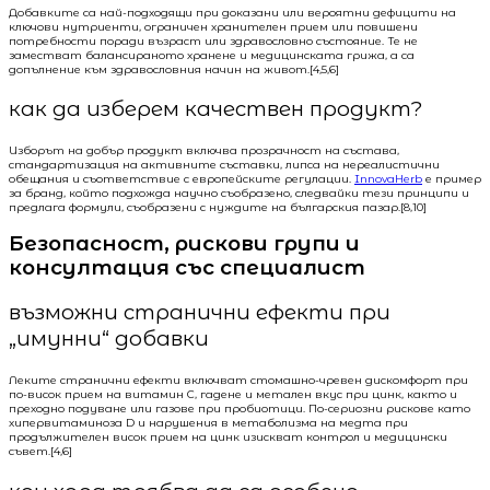
Добавките са най-подходящи при доказани или вероятни дефицити на
ключови нутриенти, ограничен хранителен прием или повишени
потребности поради възраст или здравословно състояние. Те не
заместват балансираното хранене и медицинската грижа, а са
допълнение към здравословния начин на живот.[4,5,6]
как да изберем качествен продукт?
Изборът на добър продукт включва прозрачност на състава,
стандартизация на активните съставки, липса на нереалистични
обещания и съответствие с европейските регулации.
InnovaHerb
е пример
за бранд, който подхожда научно съобразено, следвайки тези принципи и
предлага формули, съобразени с нуждите на българския пазар.[8,10]
Безопасност, рискови групи и
консултация със специалист
възможни странични ефекти при
„имунни“ добавки
Леките странични ефекти включват стомашно-чревен дискомфорт при
по-висок прием на витамин C, гадене и метален вкус при цинк, както и
преходно подуване или газове при пробиотици. По-сериозни рискове като
хипервитаминоза D и нарушения в метаболизма на медта при
продължителен висок прием на цинк изискват контрол и медицински
съвет.[4,6]