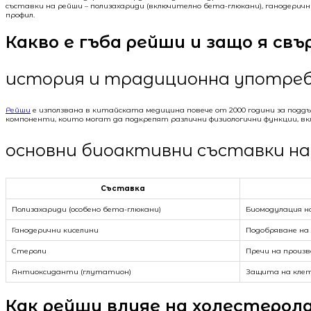
съставки на рейши – полизахариди (включително бета-глюкани), ганодерич
профил.
Какво е гъба рейши и защо я св
история и традиционна употреб
Рейши
е използвана в китайската медицина повече от 2000 години за подд
компоненти, които могат да подкрепят различни физиологични функции, в
основни биоактивни съставки н
Съставка
Полизахариди (особено бета-глюкани)
Биомодулация н
Ганодерични киселини
Подобряване на
Стероли
Пречи на произ
Антиоксиданти (глутатион)
Защита на кле
Как рейши влияе на холестерол