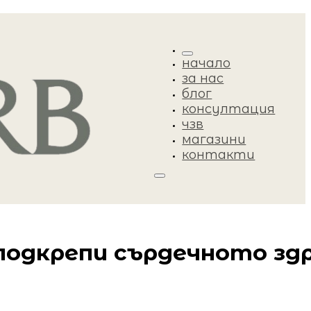
начало
за нас
блог
консултация
чзв
магазини
контакти
 подкрепи сърдечното зд