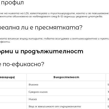
 профил
ане на нивата на LDL холестерола и триглицеридите, както и за повишаван
фектите обикновено се наблюдават след 8–12 седмици редовна употреба.
реална ли е пресмятката?
ното влияние върху липидите, гъбата осигурява и антиоксидантна и прот
ефекти.
форми и продължителност
е по-ефикасно?
захариди)
Биодостъпност
Висока
Средна-ниска
Ниска
Вар. в зависимост от съдържанието