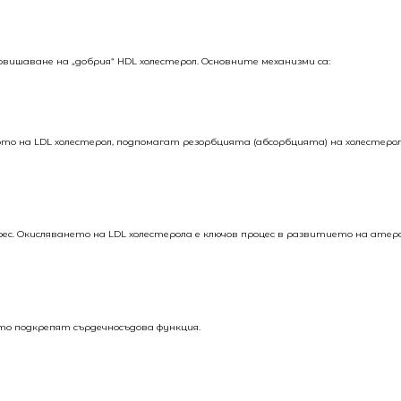
вишаване на „добрия“ HDL холестерол. Основните механизми са:
о на LDL холестерол, подпомагат резорбцията (абсорбцията) на холестерол
. Окисляването на LDL холестерола е ключов процес в развитието на атеро
то подкрепят сърдечносъдова функция.