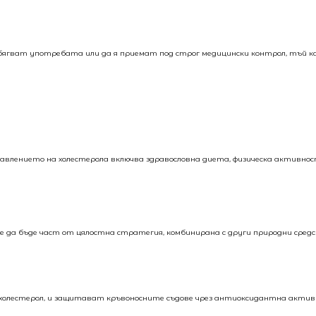
избягват употребата или да я приемат под строг медицински контрол, тъй 
авлението на холестерола включва здравословна диета, физическа активнос
 да бъде част от цялостна стратегия, комбинирана с други природни сред
 холестерол, и защитават кръвоносните съдове чрез антиоксидантна активн