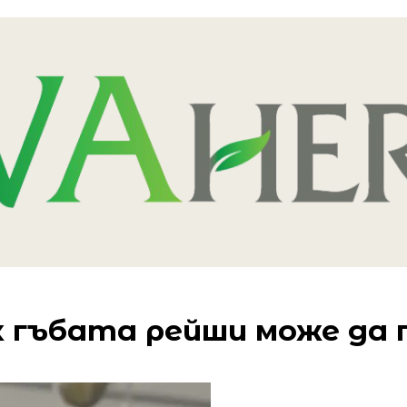
к гъбата рейши може да