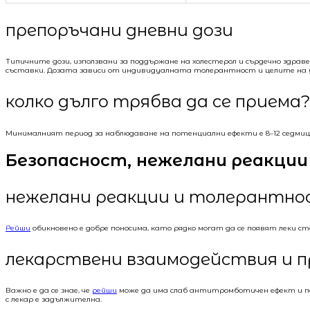
препоръчани дневни дози
Типичните дози, използвани за поддържане на холестерол и сърдечно здраве
съставки. Дозата зависи от индивидуалната толерантност и целите на 
колко дълго трябва да се приема?
Минималният период за наблюдаване на потенциални ефекти е 8–12 седмиц
Безопасност, нежелани реакции 
нежелани реакции и толерантно
Рейши
обикновено е добре поносима, като рядко могат да се появят леки с
лекарствени взаимодействия и 
Важно е да се знае, че
рейши
може да има слаб антитромботичен ефект и по
с лекар е задължителна.