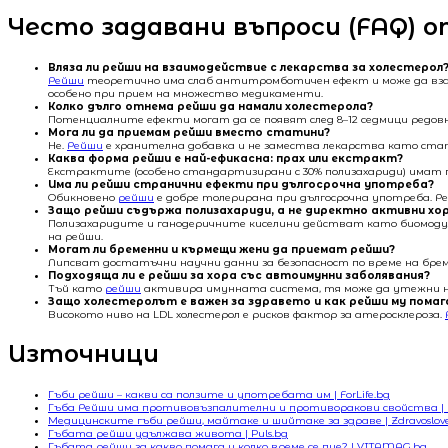
Често задавани въпроси (FAQ) 
Вляза ли рейши на взаимодействие с лекарства за холестерол
Рейши
теоретично има слаб антитромботичен ефект и може да взаи
особено при прием на множество медикаменти.
Колко дълго отнема рейши да намали холестерола?
Потенциалните ефекти могат да се появят след 8–12 седмици редов
Мога ли да приемам рейши вместо статини?
Не.
Рейши
е хранителна добавка и не замества лекарства като стат
Каква форма рейши е най-ефикасна: прах или екстракт?
Екстрактите (особено стандартизирани с 30% полизахариди) имат п
Има ли рейши странични ефекти при дългосрочна употреба?
Обикновено
рейши
е добре толерирана при дългосрочна употреба. Р
Защо рейши съдържа полизахариди, а не директно активни хо
Полизахаридите и ганодеричните киселини действат като биомодул
на рейши.
Могат ли бременни и кърмещи жени да приемат рейши?
Липсват достатъчни научни данни за безопасност по време на брем
Подходяща ли е рейши за хора със автоимунни заболявания?
Тъй като
рейши
активира имунната система, тя може да утежни няк
Защо холестеролът е важен за здравето и как рейши му помаг
Високото ниво на LDL холестерол е рисков фактор за атеросклероза.
Източници
Гъби рейши – какви са ползите и употребата им | ForLife.bg
Гъба Рейши има противовъзпалителни и противоракови свойства | Bi
Медицинските гъби рейши, майтаке и шийтаке за здраве | Zdravoslov
Гъбата рейши удължава живота | Puls.bg
Гъбата рейши за какво помага и колко време се пие? | VITAMAG.bg