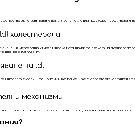
ища, които включват както намаляване на „лошия“ LDL холестерол, така и по
ldl холестерола
липидния метаболизъм чрез няколко механизма: те пречат на производствот
омашно-чревния тракт.
ване на ldl
 защитават сърдечните клетки и кръвоносните съдове от оксидативен стрес
телни механизми
, които помагат за намаляване на триглицеридите и кръвното налягане, ка
ания?