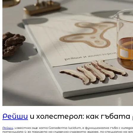
Рейши
и холестерол: как гъбата
Рейши
, известна още като Ganoderma lucidum, е функционална гъба с хил
потенциала ѝ за подкрепа на сърдечно-съдовото здраве, по-специално на в