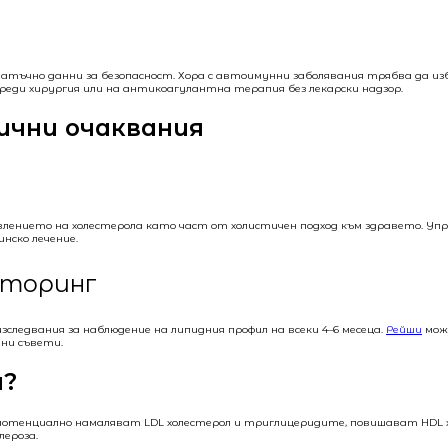
статъчно данни за безопасност. Хора с автоимунни заболявания трябва да 
еди хирургия или на антикоагулантна терапия без лекарски надзор.
ични очаквания
лението на холестерола като част от холистичен подход към здравето. Упр
нско лечение.
иторинг
зследвания за наблюдение на липидния профил на всеки 4–6 месеца.
Рейши
може
лни съвети.
а?
о потенциално намаляват LDL холестерол и триглицеридите, повишават HDL
ероза.