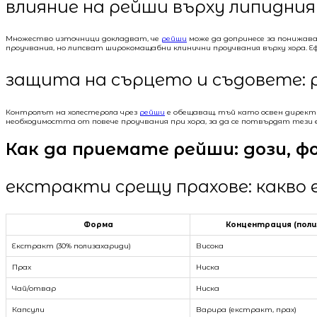
влияние на рейши върху липидния
Множество източници докладват, че
рейши
може да допринесе за понижав
проучвания, но липсват широкомащабни клинични проучвания върху хора. Е
защита на сърцето и съдовете: 
Контролът на холестерола чрез
рейши
е обещаващ, тъй като освен директ
необходимостта от повече проучвания при хора, за да се потвърдят тези 
Как да приемате рейши: дози, 
екстракти срещу прахове: какво 
Форма
Концентрация (поли
Екстракт (30% полизахариди)
Висока
Прах
Ниска
Чай/отвар
Ниска
Капсули
Варира (екстракт, прах)