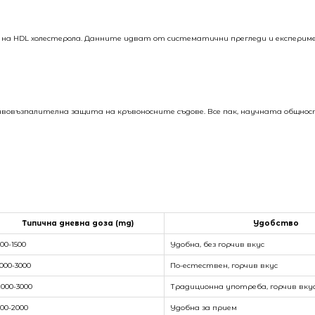
е на HDL холестерола. Данните идват от систематични прегледи и експери
ивовъзпалителна защита на кръвоносните съдове. Все пак, научната общно
Типична дневна доза (mg)
Удобство
500-1500
Удобна, без горчив вкус
1000-3000
По-естествен, горчив вкус
2000-3000
Традиционна употреба, горчив вку
500-2000
Удобна за прием