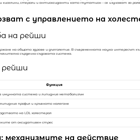
ни киселини, стероли и антиоксиданти като глутатион – се изучават за ро
ързват с управлението на холест
а на рейши
ържане на общото здраве и дълголетие. В съвременната наука интересът къ
ключително сърдечно-съдовата система.
а рейши
Функция
а имунната система и липидния метаболизъм
 липидния профил и кръвното налягане
водството на LDL холестерол
тките от оксидативен стрес
а: механизмите на действие