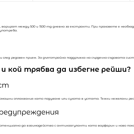
, варират между 500 и 1500 mg дневно за екстракти. При праховете е необхо
употреба.
и след редовен прием. За дълготрайна поддръжка на сърдечно-съдовата сис
и кой трябва да избегне рейши?
ст
томашни оплаквания като подуване или сухота в устата. Тежки нежелани реа
предупреждения
тенциално да взаимодейства с антикоагуланти като варфарин и ново поко