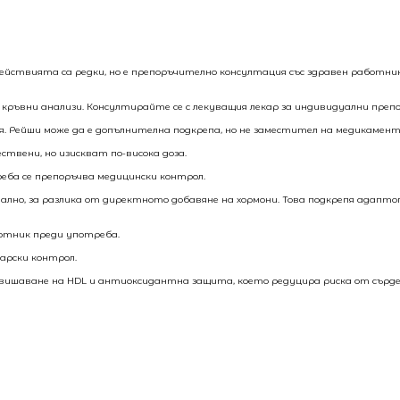
ствията са редки, но е препоръчително консултация със здравен работни
кръвни анализи. Консултирайте се с лекуващия лекар за индивидуални препо
я. Рейши може да е допълнителна подкрепа, но не заместител на медикамен
твени, но изискват по-висока доза.
еба се препоръчва медицински контрол.
но, за разлика от директното добавяне на хормони. Това подкрепя адапто
ботник преди употреба.
арски контрол.
вишаване на HDL и антиоксидантна защита, което редуцира риска от сърде