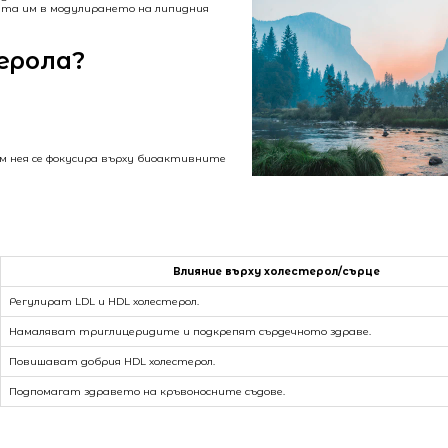
лята им в модулирането на липидния
ерола?
м нея се фокусира върху биоактивните
Влияние върху холестерол/сърце
Регулират LDL и HDL холестерол.
Намаляват триглицеридите и подкрепят сърдечното здраве.
Повишават добрия HDL холестерол.
Подпомагат здравето на кръвоносните съдове.