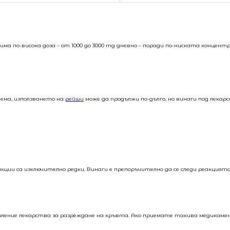
дима по-висока доза – от 1000 до 3000 mg дневно – поради по-ниската концен
тема, използването на
рейши
може да продължи по-дълго, но винаги под лекарс
кции са изключително редки. Винаги е препоръчително да се следи реакцията
ление лекарства за разреждане на кръвта. Ако приемате такива медикаме