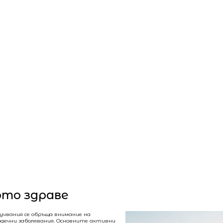
ото здраве
учвания се обръща внимание на
ърдечни заболявания. Основните активни