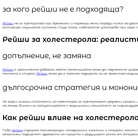
за кого рейши не е подходяща?
Рейши
не се препоръчва при бременни и кърмещи жени поради липса на до
активира имунната система. Също така, избягвайте употреба при хора пр
Рейши за холестерола: реалист
допълнение, не замяна
Рейши
е хранителна добавка, която потенциално може да подпомогне управ
теглото и стреса.
Рейши
може да е полезна подкрепа, но не замества медици
дългосрочна стратегия и монон
За хора с високи стойности на холестерол се препоръчват редовни кръвни и
на лекар. Винаги се консултирайте с медицински специалист за индивидуа
Как рейши влияе на холестерол
Гъба
рейши
съдържа полизахариди, ганодерични киселини и стероли, коит
механизми подкрепят здравето на сърцето и редуцират риска от атероскл