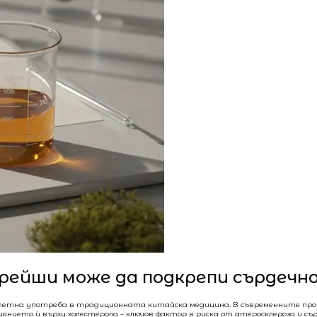
 рейши може да подкрепи сърдечн
ядолетна употреба в традиционната китайска медицина. В съвременните про
лиянието ѝ върху холестерола – ключов фактор в риска от атеросклероза и с