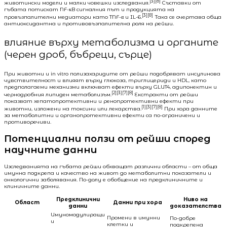
[3][8]
животински модели и малки човешки изследвания.
Съставки от
гъбата потискат NF-κB сигналния път и продукцията на
[3][8]
провъзпалителни медиатори като TNF-α и IL-6.
Така се очертава обща
антиоксидантна и противовъзпалителна роля на рейши.
влияние върху метаболизма и органите
(черен дроб, бъбреци, сърце)
При животни и in vitro полизахаридите от рейши подобряват инсулинова
чувствителност и влияят върху глюкоза, триглицериди и HDL, като
предполагаеми механизми включват ефекти върху GLUT4, адипонектин и
[2][3][7][8]
чернодробния липиден метаболизъм.
Екстракти от рейши
показват хепатопротективни и ренопротективни ефекти при
[1][3][7][8]
животни, изложени на токсини или лекарства.
При хора данните
за метаболитни и органопротективни ефекти са по-ограничени и
противоречиви.
Потенциални ползи от рейши според
научните данни
Изследванията на гъбата рейши обхващат различни области – от обща
имунна подкрепа и качество на живот до метаболитни показатели и
онкологични заболявания. По-долу е обобщение на предклиничните и
клиничните данни.
Предклинични
Ниво на
Област
Данни при хора
данни
доказателства
Имуномодулиращи
Промени в имунни
По-добре
и
клетки и
подкрепена