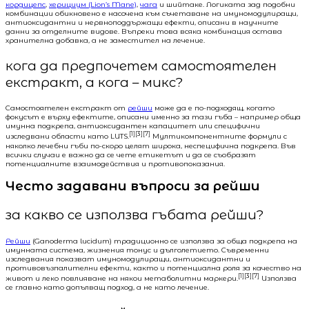
кордицепс
,
херициум (Lion’s Mane)
,
чага
и шийтаке. Логиката зад подобни
комбинации обикновено е насочена към съчетаване на имуномодулиращи,
антиоксидантни и нервноподдържащи ефекти, описани в научните
данни за отделните видове. Въпреки това всяка комбинация остава
хранителна добавка, а не заместител на лечение.
кога да предпочетем самостоятелен
екстракт, а кога – микс?
Самостоятелен екстракт от
рейши
може да е по-подходящ, когато
фокусът е върху ефектите, описани именно за тази гъба – например обща
имунна подкрепа, антиоксидантен капацитет или специфични
[1][3][7]
изследвани области като LUTS.
Мултикомпонентните формули с
няколко лечебни гъби по-скоро целят широка, неспецифична подкрепа. Във
всички случаи е важно да се чете етикетът и да се съобразят
потенциалните взаимодействия и противопоказания.
Често задавани въпроси за рейши
за какво се използва гъбата рейши?
Рейши
(Ganoderma lucidum) традиционно се използва за обща подкрепа на
имунната система, жизнения тонус и дълголетието. Съвременни
изследвания показват имуномодулиращи, антиоксидантни и
противовъзпалителни ефекти, както и потенциална роля за качество на
[1][3][7]
живот и леко повлияване на някои метаболитни маркери.
Използва
се главно като допълващ подход, а не като лечение.