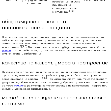
пътища (LUTS)
върху клинични
област при хора.
подобрение на LUTS
изпитвания.
при прием на
стандартизирани
[1][3]
екстракти.
обща имунна подкрепа и
антиоксидантна защита
В малки клинични проучвания при здрави хора и пациенти с онкологични
заболявания приемът на екстракти от рейши се асоциира с повишена
активност на някои имунни клетки и по-висок антиоксидантен
[1][3][7]
капацитет.
Въпреки това липсват убедителни данни, че гъбата
реиши
сама по себе си води до клинично значимо намаляване на инфекции
или конкретни заболявания.
качество на живот, умора и настроение
Няколко малки проучвания и текущи клинични изпитвания при пациенти
с рак изследват влиянието на рейши върху умора, болка, настроение и
[4][5][6]
общо качество на живот.
При част от участниците се съобщават
умерени подобрения, но липсват големи, добре контролирани изпитвания.
Затова
рейши
се разглежда като допълващ, а не като основен подход при
умора и хронично неразположение.
метаболитно здраве и сърдечно-съдова
система