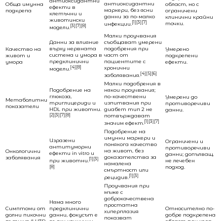
антиоксидантни
антиоксидантни
Обща имунна
област, но с
ефекти в
маркери, без ясни
подкрепа
ограничени
клетъчни и
данни за по-малко
клинични крайни
животински
[1][3][7]
точки.
инфекции.
[3][7][8]
модели.
Малки проучвания
Данни за влияние
съобщават умерени
върху нервната
подобрения при
Качество на
Умерено
система и умора в
част от
живот и
подкрепени
предклинични
пациентите с
умора
ефекти.
[4][8]
хронични
модели.
[4][5][6]
заболявания.
Малки подобрения в
Подобрение на
някои проучвания;
глюкоза,
по-качествени
Умерени до
Метаболитни
триглицериди и
изпитвания при
противоречиви
показатели
HDL при животни.
диабет тип 2 не
данни.
[2][3][7][8]
потвърждават
[1][3][7]
значим ефект.
Подобрение на
имунни маркери и
Изразени
Ограничени и
понякога качество
антитуморни
противоречиви
на живот, без
Онкологични
ефекти in vitro и
данни; допълващ,
доказателства за
заболявания
[1][3]
не лечебен
при животни.
намалена
подход.
[8]
смъртност или
[1][3]
рецидив.
Проучвания при
мъже с
доброкачествена
Няма много
простатна
Симптоми от
предклинични
Относително по-
хиперплазия
долни пикочни
данни, фокусът е
добре подкрепена
показват