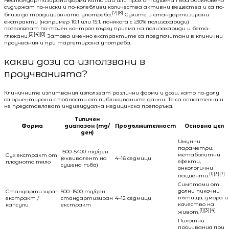
Нестандартизирани форми като чай или прах от сушена гъба обикновено
съдържат по-ниски и по-колебливи количества активни вещества и са по-
[7][8]
близо до традиционната употреба.
Сухите и стандартизирани
екстракти (например 10:1 или 15:1, понякога с ≥30% полизахариди)
позволяват по-точен контрол върху приема на полизахариди и бета-
[2][4][8]
глюкани.
Затова именно екстрактите са предпочитани в клинични
проучвания и при таргетирана употреба.
какви дози са използвани в
проучванията?
Клиничните изпитвания използват различни форми и дози, като по-долу
са ориентирани стойности от публикуваните данни. Те са описателни и
не представляват индивидуална медицинска препоръка.
Типичен
Форма
диапазон (mg/
Продължителност
Основна цел
ден)
Имунни
параметри,
1500–5400 mg/ден
метаболитни
Сух екстракт от
(еквивалент на
4–16 седмици
ефекти,
плодното тяло
сушена гъба)
онкологични
[1][3][7]
пациенти.
Симптоми от
долни пикочни
Стандартизиран
500–1500 mg/ден
пътища, умора и
екстракт /
стандартизиран
4–12 седмици
качество на
капсули
екстракт
[1][3][4]
живот.
Пилотни
проучвания при