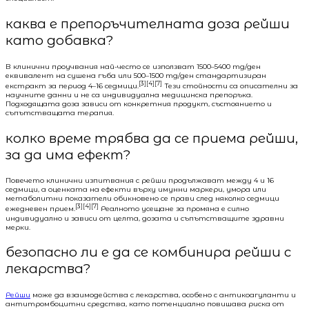
каква е препоръчителната доза рейши
като добавка?
В клинични проучвания най-често се използват 1500–5400 mg/ден
еквивалент на сушена гъба или 500–1500 mg/ден стандартизиран
[3][4][7]
екстракт за период 4–16 седмици.
Тези стойности са описателни за
научните данни и не са индивидуална медицинска препоръка.
Подходящата доза зависи от конкретния продукт, състоянието и
съпътстващата терапия.
колко време трябва да се приема рейши,
за да има ефект?
Повечето клинични изпитвания с рейши продължават между 4 и 16
седмици, а оценката на ефекти върху имунни маркери, умора или
метаболитни показатели обикновено се прави след няколко седмици
[3][4][7]
ежедневен прием.
Реалното усещане за промяна е силно
индивидуално и зависи от целта, дозата и съпътстващите здравни
мерки.
безопасно ли е да се комбинира рейши с
лекарства?
Рейши
може да взаимодейства с лекарства, особено с антикоагуланти и
антитромбоцитни средства, като потенциално повишава риска от