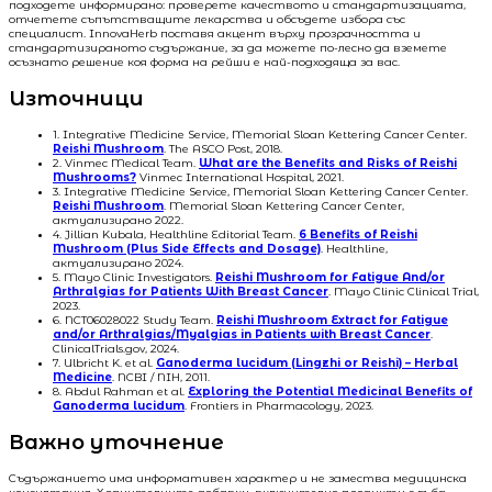
подходете информирано: проверете качеството и стандартизацията,
отчетете съпътстващите лекарства и обсъдете избора със
специалист. InnovaHerb поставя акцент върху прозрачността и
стандартизираното съдържание, за да можете по-лесно да вземете
осъзнато решение коя форма на рейши е най-подходяща за вас.
Източници
1. Integrative Medicine Service, Memorial Sloan Kettering Cancer Center.
Reishi Mushroom
. The ASCO Post, 2018.
2. Vinmec Medical Team.
What are the Benefits and Risks of Reishi
Mushrooms?
Vinmec International Hospital, 2021.
3. Integrative Medicine Service, Memorial Sloan Kettering Cancer Center.
Reishi Mushroom
. Memorial Sloan Kettering Cancer Center,
актуализирано 2022.
4. Jillian Kubala, Healthline Editorial Team.
6 Benefits of Reishi
Mushroom (Plus Side Effects and Dosage)
. Healthline,
актуализирано 2024.
5. Mayo Clinic Investigators.
Reishi Mushroom for Fatigue And/or
Arthralgias for Patients With Breast Cancer
. Mayo Clinic Clinical Trial,
2023.
6. NCT06028022 Study Team.
Reishi Mushroom Extract for Fatigue
and/or Arthralgias/Myalgias in Patients with Breast Cancer
.
ClinicalTrials.gov, 2024.
7. Ulbricht K. et al.
Ganoderma lucidum (Lingzhi or Reishi) – Herbal
Medicine
. NCBI / NIH, 2011.
8. Abdul Rahman et al.
Exploring the Potential Medicinal Benefits of
Ganoderma lucidum
. Frontiers in Pharmacology, 2023.
Важно уточнение
Съдържанието има информативен характер и не замества медицинска