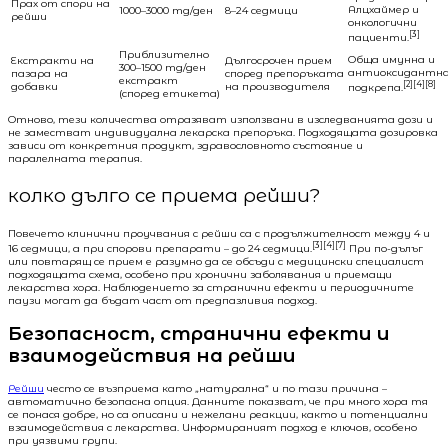
Прах от спори на
Алцхаймер и
1000–3000 mg/ден
8–24 седмици
рейши
онкологични
[3]
пациенти.
Приблизително
Обща имунна и
Екстракти на
Дългосрочен прием
300–1500 mg/ден
антиоксидантн
пазара на
според препоръката
екстракт
[2][4][8]
добавки
на производителя
подкрепа.
(според етикета)
Отново, тези количества отразяват използвани в изследванията дози и
не заместват индивидуална лекарска препоръка. Подходящата дозировка
зависи от конкретния продукт, здравословното състояние и
паралелната терапия.
колко дълго се приема рейши?
Повечето клинични проучвания с рейши са с продължителност между 4 и
[3][4][7]
16 седмици, а при спорови препарати – до 24 седмици.
При по-дълъг
или повтарящ се прием е разумно да се обсъди с медицински специалист
подходящата схема, особено при хронични заболявания и приемащи
лекарства хора. Наблюдението за странични ефекти и периодичните
паузи могат да бъдат част от предпазливия подход.
Безопасност, странични ефекти и
взаимодействия на рейши
Рейши
често се възприема като „натурална“ и по тази причина –
автоматично безопасна опция. Данните показват, че при много хора тя
се понася добре, но са описани и нежелани реакции, както и потенциални
взаимодействия с лекарства. Информираният подход е ключов, особено
при уязвими групи.