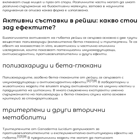
включват също мицел и прах от спори. Различните части могат да имат
различно съдържание на биоактивни молекули, затова в научните
проучвания се описва каква форма е използвана.
Активни съставки в рейши: какво стои
зад ефектите?
Биологичната активност на гъбата рейши се свързва основно с две групи
вещества: полизахариди (включително бета-глюкани) и тритерпени. Те са
обект на множество in vitro, животински и частично клинични
изследвания, които показват потенциални имуномодулиращи,
антиоксидантни, противовъзпалителни и други ефекти.
полизахариди и бета-глюкани
Полизахаридите, особено бета-глюканите от рейши, се свързват с
[3][7][8]
имуномодулиращи и антиоксидантни ефекти.
В лабораторни и
животински модели те влияят върху активността на имунни клетки и
продукцията на цитокини. В много съвременни екстракти именно
съдържанието на полизахариди и бета-глюкани служи като основен
критерий за стандартизация.
тритерпени и други вторични
метаболити
Тритерпените от
Ganoderma lucidum
допринасят за
противовъзпалителните и експериментално антитуморни ефекти на
[1][3][8]
гъбата.
В предклинични модели те могат да потискат