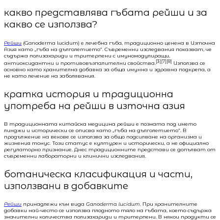
какво представлява гъбата рейши и за
какво се използва?
Рейши
(Ganoderma lucidum) е лечебна гъба, традиционно ценена в Източна
Азия като „гъба на дълголетието“. Съвременни изследвания показват, че
съдържа полизахариди и тритерпени с имуномодулиращи,
[3][7][8]
антиоксидантни и противовъзпалителни свойства.
Използва се
основно като хранителна добавка за обща имунна и здравна подкрепа, а
не като лечение на заболявания.
кратка история и традиционна
употреба на рейши в източна азия
В традиционната китайска медицина рейши е позната под името
линджи и исторически се описва като „гъба на дълголетието“. В
продължение на векове се използва за общо подсилване на организма и
жизнения тонус. Този статус е културен и исторически, а не официално
регулаторно признание. Днес традиционните представи се допълват от
съвременни лабораторни и клинични изследвания.
ботаническа класификация и части,
използвани в добавките
Рейши
принадлежи към вида
Ganoderma lucidum
. При хранителните
добавки най-често се използва плодното тяло на гъбата, което съдържа
значителни количества полизахариди и тритерпени. В някои продукти се