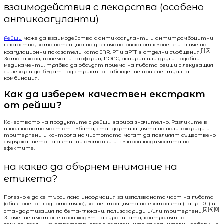
взаимодействия с лекарства (особено
антикоагуланти)
Рейши
може да взаимодейства с антикоагуланти и антитромбоцитни
лекарства, като потенциално увеличава риска от кървене и влияе на
[1][3]
коагулационни показатели като INR, PT и aPTT в отделни съобщения.
Затова хора, приемащи варфарин, NOAC, аспирин или други подобни
медикаменти, трябва да обсъдят приема на гъбата рейши с лекуващия
си лекар и да бъдат под стриктно наблюдение при евентуална
комбинация.
Как да изберем качествен екстракт
от рейши?
Качеството на продуктите с рейши варира значително. Разликите в
използваната част от гъбата, стандартизацията по полизахариди и
тритерпени и контрола на чистотата могат да повлияят съществено
съдържанието на активни съставки и възпроизводимостта на
ефектите.
на какво да обърнем внимание на
етикета?
Полезно е да се търси ясна информация за използваната част на гъбата
(обикновено плодното тяло), концентрацията на екстракта (напр. 10:1) и
[2][4][8]
стандартизация по бета-глюкани, полизахариди и/или тритерпени.
Значение имат още произходът на суровината, контролът за