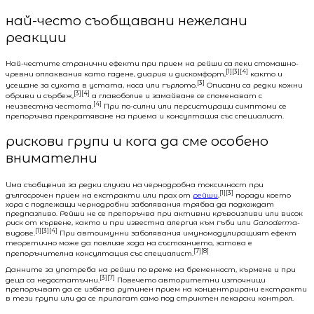
най-често съобщавани нежелани
реакции
Най-честите странични ефекти при прием на рейши са леки стомашно-
[1][3][4]
чревни оплаквания като гадене, диария и дискомфорт,
както и
[3]
усещане за сухота в устата, носа или гърлото.
Описани са редки кожни
[3][4]
обриви и сърбеж,
а главоболие и замайване се споменават с
[4]
неизвестна честота.
При по-силни или персистиращи симптоми се
препоръчва прекратяване на приема и консултация със специалист.
рискови групи и кога да сме особено
внимателни
Има съобщения за редки случаи на чернодробна токсичност при
[1][3]
дългосрочен прием на екстракти или прах от
рейши
,
поради което
хора с подлежащи чернодробни заболявания трябва да подхождат
предпазливо. Рейши не се препоръчва при активни кръвоизливи или висок
риск от кървене, както и при известна алергия към гъби или
Ganoderma
-
[1][3][4]
видове.
При автоимунни заболявания имуномодулиращият ефект
теоретично може да повлияе хода на състоянието, затова е
[7][8]
препоръчителна консултация със специалист.
Данните за употреба на рейши по време на бременност, кърмене и при
[3][7]
деца са недостатъчни.
Повечето авторитетни източници
препоръчват да се избягва рутинен прием на концентрирани екстракти
в тези групи или да се прилагат само под стриктен лекарски контрол.