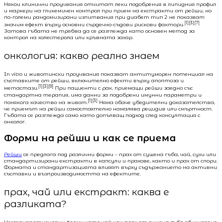
Някои клинични проучвания отчитат леки подобрения в липидния профил
и маркери на гликемичен контрол при прием на екстракти от рейши, но
по-големи рандомизирани изпитвания при диабет тип 2 не показват
[1][3][7]
значим ефект върху основни сърдечно-съдови рискови фактори.
Затова гъбата не трябва да се разглежда като основен метод за
контрол на холестерола или кръвната захар.
онкология: какво реално знаем
In vitro и животински проучвания показват антитуморен потенциал на
съставките от рейши, включително ефекти върху апоптоза и
[1][3][8]
метастази.
При пациенти с рак, приемащи рейши заедно със
стандартна терапия, има данни за подобрени имунни параметри и
[1][3]
понякога качество на живот.
Няма обаче убедителни доказателства,
че приемът на рейши самостоятелно намалява рецидив или смъртност.
Гъбата се разглежда само като допълващ подход след консултация с
онколог.
Форми на рейши и как се приема
Рейши
се предлага под различни форми – прах от сушена гъба, чай, сухи или
стандартизирани екстракти в капсули и прахове, както и прах от спори.
Формата и стандартизацията влияят върху съдържанието на активни
съставки и възпроизводимостта на ефектите.
прах, чай или екстракт: каква е
разликата?