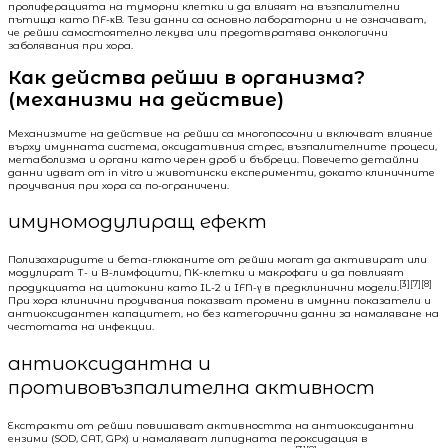
пролиферацията на туморни клетки и да влияят на възпалителни
пътища като NF-κB. Тези данни са основно лабораторни и не означават,
че рейши самостоятелно лекува или предотвратява онкологични
заболявания при хора.
Как действа рейши в организма?
(механизми на действие)
Механизмите на действие на рейши са многопосочни и включват влияние
върху имунната система, оксидативния стрес, възпалителните процеси,
метаболизма и органи като черен дроб и бъбреци. Повечето детайлни
данни идват от in vitro и животински експерименти, докато клиничните
проучвания при хора са по-ограничени.
имуномодулиращ ефект
Полизахаридите и бета-глюканите от рейши могат да активират или
модулират Т- и В-лимфоцити, NK-клетки и макрофаги и да повлияят
[3][7][8]
продукцията на цитокини като IL-2 и IFN-γ в предклинични модели.
При хора клинични проучвания показват промени в имунни показатели и
антиоксидантен капацитет, но без категорични данни за намаляване на
честотата на инфекции.
антиоксидантна и
противовъзпалителна активност
Екстракти от рейши повишават активността на антиоксидантни
ензими (SOD, CAT, GPx) и намаляват липидната пероксидация в