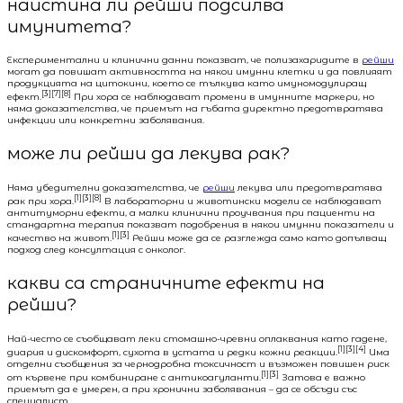
наистина ли рейши подсилва
имунитета?
Експериментални и клинични данни показват, че полизахаридите в
рейши
могат да повишат активността на някои имунни клетки и да повлияят
продукцията на цитокини, което се тълкува като имуномодулиращ
[3][7][8]
ефект.
При хора се наблюдават промени в имунните маркери, но
няма доказателства, че приемът на гъбата директно предотвратява
инфекции или конкретни заболявания.
може ли рейши да лекува рак?
Няма убедителни доказателства, че
рейши
лекува или предотвратява
[1][3][8]
рак при хора.
В лабораторни и животински модели се наблюдават
антитуморни ефекти, а малки клинични проучвания при пациенти на
стандартна терапия показват подобрения в някои имунни показатели и
[1][3]
качество на живот.
Рейши може да се разглежда само като допълващ
подход след консултация с онколог.
какви са страничните ефекти на
рейши?
Най-често се съобщават леки стомашно-чревни оплаквания като гадене,
[1][3][4]
диария и дискомфорт, сухота в устата и редки кожни реакции.
Има
отделни съобщения за чернодробна токсичност и възможен повишен риск
[1][3]
от кървене при комбиниране с антикоагуланти.
Затова е важно
приемът да е умерен, а при хронични заболявания – да се обсъди със
специалист.