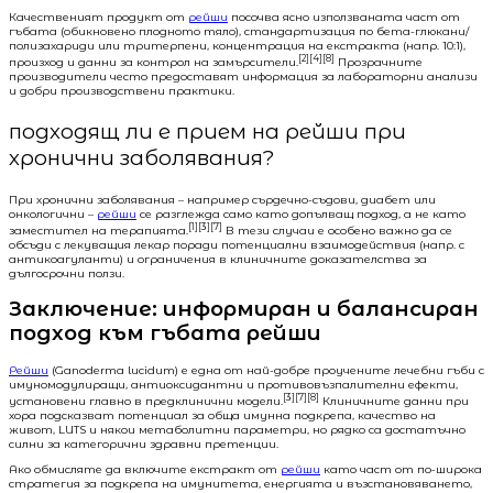
Качественият продукт от
рейши
посочва ясно използваната част от
гъбата (обикновено плодното тяло), стандартизация по бета-глюкани/
полизахариди или тритерпени, концентрация на екстракта (напр. 10:1),
[2][4][8]
произход и данни за контрол на замърсители.
Прозрачните
производители често предоставят информация за лабораторни анализи
и добри производствени практики.
подходящ ли е прием на рейши при
хронични заболявания?
При хронични заболявания – например сърдечно-съдови, диабет или
онкологични –
рейши
се разглежда само като допълващ подход, а не като
[1][3][7]
заместител на терапията.
В тези случаи е особено важно да се
обсъди с лекуващия лекар поради потенциални взаимодействия (напр. с
антикоагуланти) и ограничения в клиничните доказателства за
дългосрочни ползи.
Заключение: информиран и балансиран
подход към гъбата рейши
Рейши
(Ganoderma lucidum) е една от най-добре проучените лечебни гъби с
имуномодулиращи, антиоксидантни и противовъзпалителни ефекти,
[3][7][8]
установени главно в предклинични модели.
Клиничните данни при
хора подсказват потенциал за обща имунна подкрепа, качество на
живот, LUTS и някои метаболитни параметри, но рядко са достатъчно
силни за категорични здравни претенции.
Ако обмисляте да включите екстракт от
рейши
като част от по-широка
стратегия за подкрепа на имунитета, енергията и възстановяването,