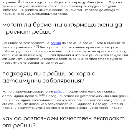
[1][3]
кървене.
Има и отделни съобщения за чернодробни ефекти. Хора на
хронична медикаментозна терапия – например за сърдечно-съдови
заболявания, диабет или съсирване на кръвта – трябва да обсъдят
приема на рейши с лекуващия си лекар.
могат ли бременни и кърмещи жени да
приемат рейши?
Данните за безопасност на
рейши
по време на бременност и кърмене са
[3][7]
много ограничени.
Авторитетни източници препоръчват да се
избягва рутинен прием на концентрирани екстракти през тези периоди,
освен ако няма ясна медицинска причина и изрично решение от лекуващия
специалист. Предпазливостта е особено важна, когато става дума за
продукти с по-висока концентрация.
подходящ ли е рейши за хора с
автоимунни заболявания?
Като имуномодулиращ агент
рейши
теоретично може да повлияе
[7][8]
автоимунни процеси.
Поради липсата на достатъчно клинични данни
при автоимунни състояния, приемът не се препоръчва без консултация
със специалист (например ревматолог или имунолог). Наблюдението за
промени в симптомите е важно, ако се вземе решение за пробен прием.
как да разпознаем качествен екстракт
от рейши?