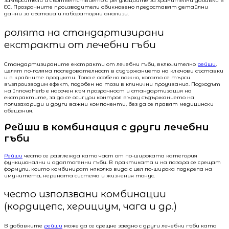
замърсители и съответствието с регулациите за хранителни добавки в
ЕС. Прозрачните производители обикновено предоставят детайлни
данни за състава и лабораторни анализи.
ролята на стандартизирани
екстракти от лечебни гъби
Стандартизираните екстракти от лечебни гъби, включително
рейши
,
целят по-голяма последователност в съдържанието на ключови съставки
и в крайните продукти. Това е особено важно, когато се търси
възпроизводим ефект, подобен на този в клинични проучвания. Подходът
на InnovaHerb е насочен към прозрачност и стандартизация на
екстрактите, за да се осигури контрол върху съдържанието на
полизахариди и други важни компоненти, без да се правят медицински
обещания.
Рейши в комбинация с други лечебни
гъби
Рейши
често се разглежда като част от по-широката категория
функционални и адаптогенни гъби. В практиката и на пазара се срещат
формули, които комбинират няколко вида с цел по-широка подкрепа на
имунитета, нервната система и жизнения тонус.
често използвани комбинации
(кордицепс, херициум, чага и др.)
В добавките
рейши
може да се срещне заедно с други лечебни гъби като