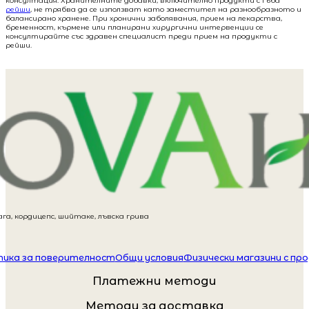
консултация. Хранителните добавки, включително продукти с гъба
рейши
, не трябва да се използват като заместител на разнообразното и
балансирано хранене. При хронични заболявания, прием на лекарства,
бременност, кърмене или планирани хирургични интервенции се
консултирайте със здравен специалист преди прием на продукти с
рейши.
га, кордицепс, шийтаке, лъвска грива
ика за поверителност
Общи условия
Физически магазини с пр
Платежни методи
Методи за доставка