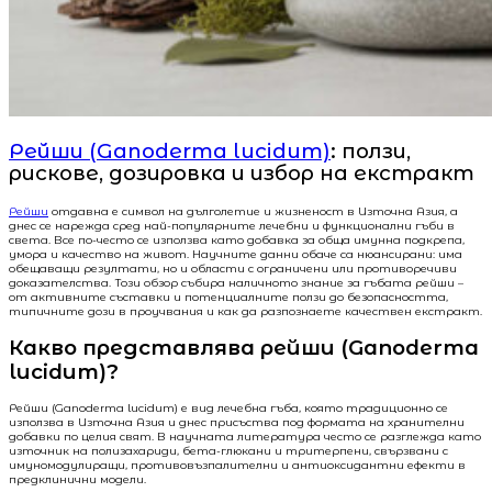
Рейши (Ganoderma lucidum)
: ползи,
рискове, дозировка и избор на екстракт
Рейши
отдавна е символ на дълголетие и жизненост в Източна Азия, а
днес се нарежда сред най-популярните лечебни и функционални гъби в
света. Все по-често се използва като добавка за обща имунна подкрепа,
умора и качество на живот. Научните данни обаче са нюансирани: има
обещаващи резултати, но и области с ограничени или противоречиви
доказателства. Този обзор събира наличното знание за гъбата рейши –
от активните съставки и потенциалните ползи до безопасността,
типичните дози в проучвания и как да разпознаете качествен екстракт.
Какво представлява рейши (Ganoderma
lucidum)?
Рейши (Ganoderma lucidum) е вид лечебна гъба, която традиционно се
използва в Източна Азия и днес присъства под формата на хранителни
добавки по целия свят. В научната литература често се разглежда като
източник на полизахариди, бета-глюкани и тритерпени, свързвани с
имуномодулиращи, противовъзпалителни и антиоксидантни ефекти в
предклинични модели.