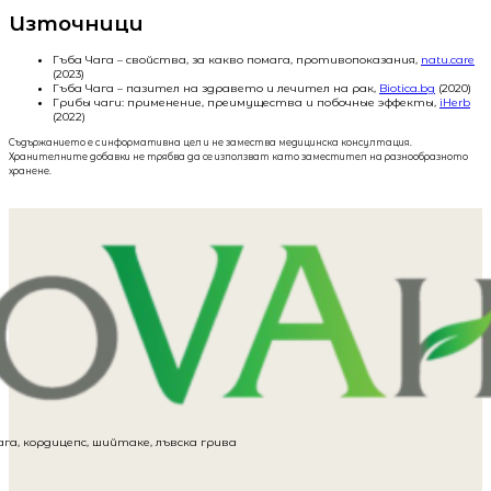
Източници
Гъба Чага – свойства, за какво помага, противопоказания,
natu.care
(2023)
Гъба Чага – пазител на здравето и лечител на рак,
Biotica.bg
(2020)
Грибы чаги: применение, преимущества и побочные эффекты,
iHerb
(2022)
Съдържанието е с информативна цел и не замества медицинска консултация.
Хранителните добавки не трябва да се използват като заместител на разнообразното
хранене.
га, кордицепс, шийтаке, лъвска грива