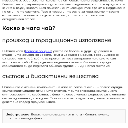
медицина заради богатия си състав от биоактивни вещества. Съдържа
бета-глюкани, тритерпеноиди и фенолни съединения, които в проучвания
in vitro и върху животни са показали антиоксидантен ефект и модулиране
на имунната система. Това я прави интересна за хора, които търсят
естествени начини за подкрепа на имунитета и защита от
оксидативен стрес.
Какво е чага чай?
произход и традиционно използване
Гъбата чага (
Inonotus obliquus
) расте по борови и други дървета в
студените райони на Европа, Азия и Северна Америка. Традиционно се
използва като чай, който се приготвя чрез запарване на счукана или
натрошена гъба. В народната медицина този чай е ценен заради
свойствата си да подкрепя общото здраве и имунната система.
състав и биоактивни вещества
Основните активни компоненти в чага са бета-глюкани – полизахариди,
които стимулират имунните клетки, тритерпеноиди, които имат
антиоксидантни свойства, и фенолни съединения, предпазващи клетките
от оксидативно увреждане. Тези вещества заедно осигуряват комплексно
действие според проучванията.
Инфографика:
Биоактивни съединения в чага – бета-глюкани,
тритерпеноиди, феноли.