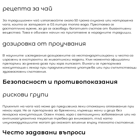
рецепта за чай
За традиционен чай използвайте около 50 грама счукана или натрошена
чага, които се запарват в 0.5 литра топла вода. Престоява се
достатъчно време, за да се освободи богатият състав от биоактивни
вещества. Това е обичаен начин на приготвяне в народните традиции.
дозировка от проучвания
В научните изследвания дозировките са нестандартизирани и често са
изразени в екстракти за животински модели. Към момента официални
препоръки за дневна доза при хора липсват. Винаги се препоръчва
консултация с лекар при продължителна употреба или при съпътстващи
здравословни състояния.
Безопасност и противопоказания
рискови групи
Приемът на чага чай може да предизвика леки стомашни оплаквания при
някои хора. Не се препоръчва за бременни, кърмещи жени и деца без
лекарска консултация. Освен това, хора с автоимунни заболявания или на
антикоагулантна терапия трябва да внимават, тъй като
имуномодулациите могат да окажат влияние върху тяхното състояние.
Често задавани въпроси