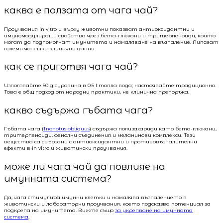
каква е ползата от чага чай?
Проучвания in vitro и върху животни показват антиоксидантни и
имуномодулиращи свойства чрез бета-глюкани и тритерпеноиди, които
могат да подпомогнат имунитета и намаляване на възпаление. Липсват
големи човешки клинични данни.
как се приготвя чага чай?
Използвайте 50 g суровина в 0.5 l топла вода; настоявайте традиционно.
Това е общ подход от народни практики, не клинична препоръка.
какво съдържа гъбата чага?
Гъбата чага (
Inonotus obliquus
) съдържа полизахариди като бета-глюкани,
тритерпеноиди, фенолни съединения и меланинови комплекси. Тези
вещества са свързани с антиоксидантни и противовъзпалителни
ефекти в in vitro и животински проучвания.
може ли чага чай да повлияе на
имунната система?
Да, чага стимулира имунни клетки и намалява възпалението в
животински и лабораторни проучвания, което подсказва потенциал за
подкрепа на имунитета. Вижте също
за укрепване на имунната
система
.