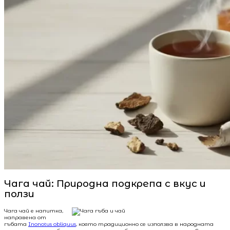
Чага чай: Природна подкрепа с вкус и
ползи
Чага чай е напитка,
направена от
гъбата
Inonotus obliquus
, която традиционно се използва в народната