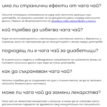
има ли странични ефекти от чага чай?
Леките стомашни оплаквания са сред най-честите реакции при
употреба, но сериозни рискове не са документирани според наличните
данни. Повече за безопасността на
лечебни гъби като Reishi и други
.
кой трябва да избягва чага чай?
Хора на антикоагуланти, с автоимунни състояния, както и бременни и
кърмещи жени се препоръчва да се консултират с лекар преди употреба.
подходящ ли е чага чай за диабетици?
В животински модели е наблюдавано намаляване на кръвната захар, но
липсват клинични данни при хора за тази употреба.
как да съхранявам чага чай?
Чагата трябва да се съхранява на сухо и тъмно място, за да се запазят
нейните биоактивни съставки.
може ли чага чай да замени лекарства?
Чага чай не замества лекарства и лечение, а може да се използва като
допълнителна подкрепа за здравето след консултация със специалист.