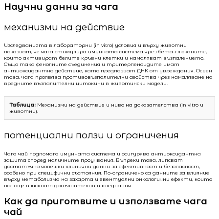
Научни данни за чага
механизми на действие
Изследванията в лабораторни (in vitro) условия и върху животни
показват, че чага стимулира имунната система чрез бета-глюканите,
които активират белите кръвни клетки и намаляват възпалението.
Също така фенолните съединения и тритерпеноидите имат
антиоксидантно действие, като предпазват ДНК от увреждания. Освен
това, чага проявява противовъзпалителни свойства чрез намаляване на
вредните възпалителни цитокини в животински модели.
Таблица:
Механизми на действие и ниво на доказателства (in vitro и
животни).
потенциални ползи и ограничения
Чага чай подпомага имунната система и осигурява антиоксидантна
защита според наличните проучвания. Въпреки това, липсват
достатъчно човешки клинични данни за ефективност и безопасност,
особено при специфични състояния. По-ограничено са данните за влияние
върху метаболизма на захарта и евентуални онкологични ефекти, които
все още изискват допълнителни изследвания.
Как да приготвите и използвате чага
чай