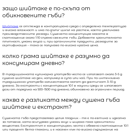
защо шийтаке е по-скъпа от
обикновените гъби?
Шийтаке
се отглежда в контролирана среда с определена температура
и висока влажност и има по-дълъг цикъл на растеж, което увеличава
производствените разходи. Сушенето концентрира масата в
съотношение около 1:10 спрямо свежите гъби. Добавете хранителната
плътност, умами вкуса и, при органичните продукти, разходите за
сертификация – така се получава по-висока крайна цена.
колко грама шийтаке е разумно да
консумирам дневно?
В традиционната кулинарна употреба често се използват около 3–5 g
сушена шийтаке на ден, например в супа или чай. При по-интензивна
традиционна употреба количествата могат да достигнат 3–10 g
дневно. За екстракти с концентрация 10:1 в научни среди се използват
дози от порядъка на 500–1500 mg дневно, обикновено за ограничен период.
каква е разликата между сушена гъба
шийтаке и екстракт?
Сушената гъба представлява целия плодник – тя е по-евтина и идеална
за готвене, като осигурява умами вкус и широка гама хранителни
вещества. Екстрактът е концентриран, често с обявено съотношение 10:1
или процент бета-глюкани, и е насочен към по-високо съдържание на