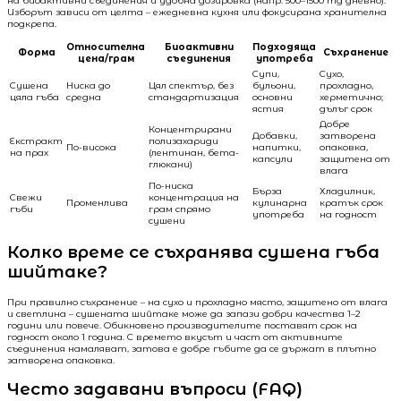
на биоактивни съединения и удобна дозировка (напр. 500–1500 mg дневно).
Изборът зависи от целта – ежедневна кухня или фокусирана хранителна
подкрепа.
Относителна
Биоактивни
Подходяща
Форма
Съхранение
цена/грам
съединения
употреба
Супи,
Сухо,
Сушена
Ниска до
Цял спектър, без
бульони,
прохладно,
цяла гъба
средна
стандартизация
основни
херметично;
ястия
дълъг срок
Добре
Концентрирани
Добавки,
затворена
Екстракт
полизахариди
По-висока
напитки,
опаковка,
на прах
(лентинан, бета-
капсули
защитена от
глюкани)
влага
По-ниска
Бърза
Хладилник,
Свежи
концентрация на
Променлива
кулинарна
кратък срок
гъби
грам спрямо
употреба
на годност
сушени
Колко време се съхранява сушена гъба
шийтаке?
При правилно съхранение – на сухо и прохладно място, защитено от влага
и светлина – сушената шийтаке може да запази добри качества 1–2
години или повече. Обикновено производителите поставят срок на
годност около 1 година. С времето вкусът и част от активните
съединения намаляват, затова е добре гъбите да се държат в плътно
затворена опаковка.
Често задавани въпроси (FAQ)