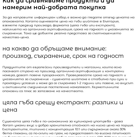
Как да сравняваме продукти и да
намерим най-добрата покупка
За да направите информиран избор, е важно да гледате отвъд цената на
опаковката. Когато оценявате цена на гъби шийтаке в България,
вземете предвид произхода, формата (цяла гъба или екстракт),
наличието на органична сертификация, срока на годност и указанията за
съхранение. Така ще добиете реална представа за съотношението
качество–цена.
на какво да обръщаме внимание:
произход, съхранение, срок на годност
Продуктите от европейски производители и магазини, които ясно
посочват страна на произход, органична сертификация и контролни
номера, дават повече прозрачност. Проверявайте срока на годност и
указанията за съхранение – сушената шийтаке е стабилна при сухи и
прохладни условия и може да се съхранява 1–2 години или повече, но вкусът
и активните съединения постепенно намаляват. Херметичните
опаковки са плюс за запазване на качеството.
цяла гъба срещу екстракт: разлики и
цена
Сушената цяла гъба е по-икономична за кулинарна употреба – дава
богат умами вкус и добра хранителна стойност на ниска цена на порция.
Екстрактите, типично с концентрация 10:1 или съдържание около 30%
бета-глюкани, са по-скъпи на грам, но предоставят по-висока плътност