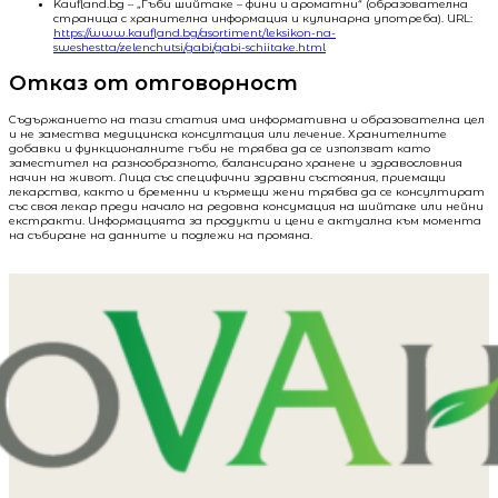
Kaufland.bg – „Гъби шийтаке – фини и ароматни“ (образователна
страница с хранителна информация и кулинарна употреба). URL:
https://www.kaufland.bg/asortiment/leksikon-na-
sweshestta/zelenchutsi/gabi/gabi-schiitake.html
Отказ от отговорност
Съдържанието на тази статия има информативна и образователна цел
и не замества медицинска консултация или лечение. Хранителните
добавки и функционалните гъби не трябва да се използват като
заместител на разнообразното, балансирано хранене и здравословния
начин на живот. Лица със специфични здравни състояния, приемащи
лекарства, както и бременни и кърмещи жени трябва да се консултират
със своя лекар преди начало на редовна консумация на шийтаке или нейни
екстракти. Информацията за продукти и цени е актуална към момента
на събиране на данните и подлежи на промяна.