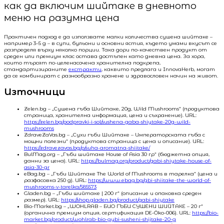
как да включим шийтаке в дневното
меню на разумна цена
Практичен подход е да използвате малки количества сушена шийтаке –
например 3–5 g – в супи, бульони и основни ястия, където умами вкусът се
разпределя върху няколко порции. Така дори по-качествен продукт от
среден или премиум клас остава достъпен като дневна цена. За хора,
които търсят по-целенасочена хранителна подкрепа,
стандартизираните
екстракти
, каквито предлага и InnovaHerb, могат
да се комбинират с разнообразно хранене и здравословен начин на живот.
Източници
Zelen.bg – „Сушена гъба Шийтаке, 20g, Wild Mushrooms“ (продуктова
страница, хранителна информация, цена и съхранение). URL:
https://zelen.bg/podpravki-i-sol/sushena-gaba-shiytake-20g-wild-
mushrooms
ZdraveZaVas.bg – „Сухи гъби Шийтаке – Императорската гъба с
мощни полезни“ (продуктова страница с цена и описание). URL:
https://zdravezavas.bg/p/suha-aromatna-shiitake/
BulMag.org – „Гъби шийтаке House of Asia 30 гр“ (бюджетна опция,
данни за цена). URL:
https://bulmag.org/product/gabi-shiytake-house-of-
asia-30-gr
eBag.bg – „Гъби Шийтаке The World of Mushrooms в тарелка“ (цена и
разфасовка 250 g). URL:
https://www.ebag.bg/gbi-shiitake-the-world-of-
mushrooms-v-tarelka/585573
Gladen.bg – „Гъби шийтаке | 200 г“ (описание и опаковка среден
размер). URL:
https://shop.gladen.bg/product/gabi-shiytake
Bio-Market.bg – „WOHLRAB – БИО ГЪБИ СУШЕНИ ШИЙТАКЕ – 20 г“
(органична премиум опция, сертификация DE-Öko-006). URL:
https://bio-
market.bg/product/wohlrab-bio-gybi-susheni-shijtake-20-g