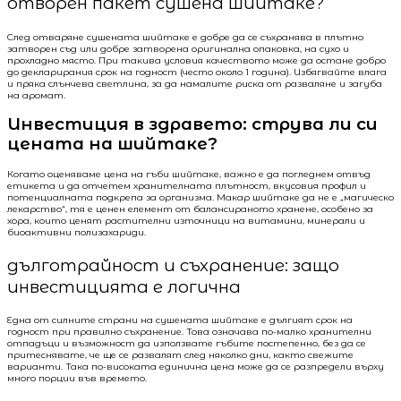
отворен пакет сушена шийтаке?
След отваряне сушената шийтаке е добре да се съхранява в плътно
затворен съд или добре затворена оригинална опаковка, на сухо и
прохладно място. При такива условия качеството може да остане добро
до декларирания срок на годност (често около 1 година). Избягвайте влага
и пряка слънчева светлина, за да намалите риска от разваляне и загуба
на аромат.
Инвестиция в здравето: струва ли си
цената на шийтаке?
Когато оценяваме цена на гъби шийтаке, важно е да погледнем отвъд
етикета и да отчетем хранителната плътност, вкусовия профил и
потенциалната подкрепа за организма. Макар шийтаке да не е „магическо
лекарство“, тя е ценен елемент от балансираното хранене, особено за
хора, които ценят растителни източници на витамини, минерали и
биоактивни полизахариди.
дълготрайност и съхранение: защо
инвестицията е логична
Една от силните страни на сушената шийтаке е дългият срок на
годност при правилно съхранение. Това означава по-малко хранителни
отпадъци и възможност да използвате гъбите постепенно, без да се
притеснявате, че ще се развалят след няколко дни, както свежите
варианти. Така по-високата единична цена може да се разпредели върху
много порции във времето.