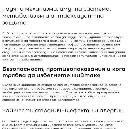
научни механизми: имунна система,
метаболизъм и антиоксидантна
защита
Лабораторни и животински проучвания показват, че лентинанът и
бета-глюканите в шийтаке могат да модулират имунния отговор чрез
активиране на макрофаги и други имунни клетки. Наблюдавани са още
потенциални ефекти върху липидния профил, чувствителността към
инсулин и намаляване на окислителния стрес чрез антиоксидантни
съединения като производни на ерготионеин. Човешките клинични данни
са по-ограничени и регулаторите не позволяват твърдения за лечение на
конкретни заболявания.
Безопасност, противопоказания и кога
трябва да избегнете шийтаке
Въпреки че шийтаке се смята за относително безопасна храна, особено
при кулинарна употреба, има групи хора и ситуации, в които е
необходима повишена внимателност. Това важи особено при прием на
концентрирани екстракти, при съществуващи заболявания и
едновременен прием на определени лекарства.
най-чести странични ефекти и алергии
Описани са редки случаи на леки гастроинтестинални оплаквания като
дискомфорт в стомаха или чувство за тежест в храносмилането.
Съществуват и по-рядко срещани алергични реакции – включително