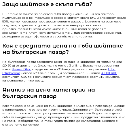
Защо шийтаке е скъпа гъба?
Шийтаке се счита за по-скъпа гъба поради комбинация от фактори.
Култивира се в контролирана среда с климат около 19°C и влажност около
80%, което повишава производствените разходи. Цикълът на растеж е
по-дълъг, а сушенето допълнително концентрира масата –
приблизително 1:10 спрямо свежите гъби. Към това се добавят
хранителната плътност, логистиката и, при органичните варианти,
разходите за сертификация и европейски стандарти.
Коя е средната цена на гъби шийтаке
на българския пазар?
На българския пазар средната цена на сушена шийтаке за малък пакет
(20–30 g) се движи приблизително между 3 и 11 лв. Бюджетни варианти
като
House of Asia
струват около 3.14 лв, среден клас марки тип
Wild
Mushrooms
– около 6.79 лв, а премиум органични опции като
WOHLRAB
достигат 10.90 лв. Разликите зависят от произхода, сертификацията,
качеството и търговеца.
Анализ на цена категории на
българския пазар
Когато сравняваме цена на гъби шийтаке в България, е полезно да мислим
в категории, а не само в конкретни числа. Данните от български онлайн
магазини показват ясно разграничими сегменти – от бюджетни сушени
гъби за ежедневна кухня до премиум органични продукти с по-висока цена
на грам. Разбирането на тези групи помага да съпоставим цената с
очакваното качество.