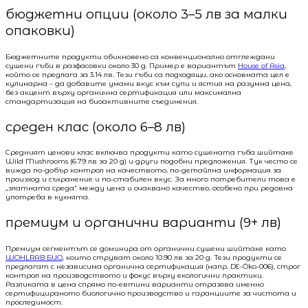
бюджетни опции (около 3–5 лв за малки
опаковки)
Бюджетните продукти обикновено са конвенционално отглеждани
сушени гъби в разфасовки около 30 g. Пример е вариантът
House of Asia
,
който се предлага за 3.14 лв. Тези гъби са подходящи, ако основната цел е
кулинарна – да добавите умами вкус към супи и ястия на разумна цена,
без акцент върху органична сертификация или максимална
стандартизация на биоактивните съединения.
среден клас (около 6–8 лв)
Средният ценови клас включва продукти като сушената гъба шийтаке
Wild Mushrooms (6.79 лв за 20 g) и други подобни предложения. Тук често се
вижда по-добър контрол на качеството, по-детайлна информация за
произход и съхранение и по-стабилен вкус. За много потребители това е
„златната среда“ между цена и очаквано качество, особено при редовна
употреба в кухнята.
премиум и органични варианти (9+ лв)
Премиум сегментът се доминира от органични сушени шийтаке като
WOHLRAB БИО
, които струват около 10.90 лв за 20 g. Тези продукти се
предлагат с независима органична сертификация (напр. DE-Öko-006), строг
контрол на производството и фокус върху екологични практики.
Разликата в цена спрямо по-евтини варианти отразява именно
сертифицираното биологично производство и гаранциите за чистота и
проследимост.