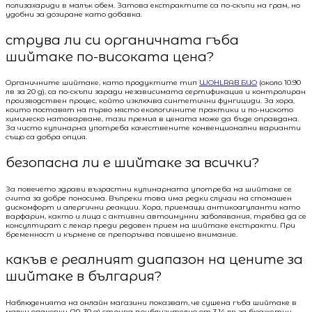
полизахариди в малък обем. Затова екстрактите са по-скъпи на грам, но
удобни за дозиране като добавка.
струва ли си органичната гъба
шийтаке по-високата цена?
Органичните шийтаке, като продуктите тип
WOHLRAB БИО
(около 10.90
лв за 20 g), са по-скъпи заради независимата сертификация и контролиран
производствен процес, който изключва синтетични фунгициди. За хора,
които поставят на първо място екологичните практики и по-ниското
химическо натоварване, тази премия в цената може да бъде оправдана.
За чисто кулинарна употреба качествените конвенционални варианти
също са добра опция.
безопасна ли е шийтаке за всички?
За повечето здрави възрастни кулинарната употреба на шийтаке се
счита за добре поносима. Въпреки това има редки случаи на стомашен
дискомфорт и алергични реакции. Хора, приемащи антикоагуланти като
варфарин, както и лица с активни автоимунни заболявания, трябва да се
консултират с лекар преди редовен прием на шийтаке екстракти. При
бременност и кърмене се препоръчва повишено внимание.
какъв е реалният диапазон на цените за
шийтаке в българия?
Наблюденията на онлайн магазини показват, че сушена гъба шийтаке в
малки опаковки (20–30 g) струва приблизително от 3.14 лв за бюджетни