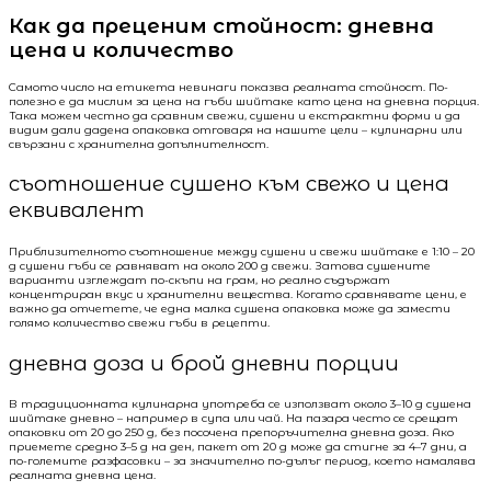
Как да преценим стойност: дневна
цена и количество
Самото число на етикета невинаги показва реалната стойност. По-
полезно е да мислим за цена на гъби шийтаке като цена на дневна порция.
Така можем честно да сравним свежи, сушени и екстрактни форми и да
видим дали дадена опаковка отговаря на нашите цели – кулинарни или
свързани с хранителна допълнителност.
съотношение сушено към свежо и цена
еквивалент
Приблизителното съотношение между сушени и свежи шийтаке е 1:10 – 20
g сушени гъби се равняват на около 200 g свежи. Затова сушените
варианти изглеждат по-скъпи на грам, но реално съдържат
концентриран вкус и хранителни вещества. Когато сравнявате цени, е
важно да отчетете, че една малка сушена опаковка може да замести
голямо количество свежи гъби в рецепти.
дневна доза и брой дневни порции
В традиционната кулинарна употреба се използват около 3–10 g сушена
шийтаке дневно – например в супа или чай. На пазара често се срещат
опаковки от 20 до 250 g, без посочена препоръчителна дневна доза. Ако
приемете средно 3–5 g на ден, пакет от 20 g може да стигне за 4–7 дни, а
по-големите разфасовки – за значително по-дълъг период, което намалява
реалната дневна цена.