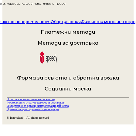
га, кордицепс, шийтаке, лъвска грива
ика за поверителност
Общи условия
Физически магазини с пр
Платежни методи
Методи за доставка
Форма за ревюта и обратна връзка
Социални мрежи
Политика за използване на бисквитки
Формуляри за отказ от договор и рекламации
Информация за органи, контролиращи дейността
Правила за идентификация и регистрация
© Innovaherb – All rights reserved