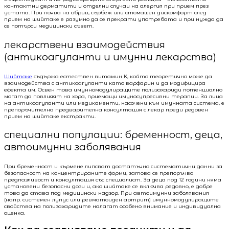
контактни дерматити и отделни случаи на алергия при прием през
устата. При поява на обрив, сърбеж или стомашен дискомфорт след
прием на шийтаке е разумно да се прекрати употребата и при нужда да
се потърси медицински съвет.
лекарствени взаимодействия
(антикоагуланти и имунни лекарства)
Шийтаке
съдържа естествен витамин K, който теоретично може да
взаимодействa с антикоагуланти като варфарин и да модифицира
ефекта им. Освен това имунномодулиращите полизахариди потенциално
могат да повлияят на хора, приемащи имуносупресивни терапии. За лица
на антикоагуланти или медикаменти, насочени към имунната система, е
препоръчителна предварителна консултация с лекар преди редовен
прием на шийтаке екстракти.
специални популации: бременност, деца,
автоимунни заболявания
При бременност и кърмене липсват достатъчно систематични данни за
безопасност на концентрираните форми, затова се препоръчва
предпазливост и консултация със специалист. За деца под 12 години няма
установени безопасни дози и, ако шийтаке се включва редовно, е добре
това да става под медицински надзор. При автоимунни заболявания
(напр. системен лупус или ревматоиден артрит) имунномодулиращите
свойства на полизахаридите налагат особено внимание и индивидуална
оценка.