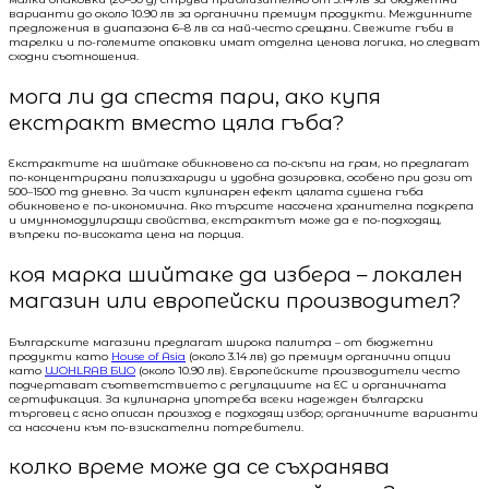
варианти до около 10.90 лв за органични премиум продукти. Междинните
предложения в диапазона 6–8 лв са най-често срещани. Свежите гъби в
тарелки и по-големите опаковки имат отделна ценова логика, но следват
сходни съотношения.
мога ли да спестя пари, ако купя
екстракт вместо цяла гъба?
Екстрактите на шийтаке обикновено са по-скъпи на грам, но предлагат
по-концентрирани полизахариди и удобна дозировка, особено при дози от
500–1500 mg дневно. За чист кулинарен ефект цялата сушена гъба
обикновено е по-икономична. Ако търсите насочена хранителна подкрепа
и имунномодулиращи свойства, екстрактът може да е по-подходящ,
въпреки по-високата цена на порция.
коя марка шийтаке да избера – локален
магазин или европейски производител?
Българските магазини предлагат широка палитра – от бюджетни
продукти като
House of Asia
(около 3.14 лв) до премиум органични опции
като
WOHLRAB БИО
(около 10.90 лв). Европейските производители често
подчертават съответствието с регулациите на ЕС и органичната
сертификация. За кулинарна употреба всеки надежден български
търговец с ясно описан произход е подходящ избор; органичните варианти
са насочени към по-взискателни потребители.
колко време може да се съхранява