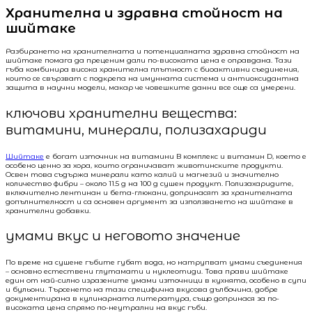
Хранителна и здравна стойност на
шийтаке
Разбирането на хранителната и потенциалната здравна стойност на
шийтаке помага да преценим дали по-високата цена е оправдана. Тази
гъба комбинира висока хранителна плътност с биоактивни съединения,
които се свързват с подкрепа на имунната система и антиоксидантна
защита в научни модели, макар че човешките данни все още са умерени.
ключови хранителни вещества:
витамини, минерали, полизахариди
Шийтаке
е богат източник на витамини B комплекс и витамин D, което е
особено ценно за хора, които ограничават животинските продукти.
Освен това съдържа минерали като калий и магнезий и значително
количество фибри – около 11.5 g на 100 g сушен продукт. Полизахаридите,
включително лентинан и бета-глюкани, допринасят за хранителната
допълнителност и са основен аргумент за използването на шийтаке в
хранителни добавки.
умами вкус и неговото значение
По време на сушене гъбите губят вода, но натрупват умами съединения
– основно естествени глутамати и нуклеотиди. Това прави шийтаке
един от най-силно изразените умами източници в кухнята, особено в супи
и бульони. Търсенето на тази специфична вкусовa дълбочина, добре
документирана в кулинарната литература, също допринася за по-
високата цена спрямо по-неутрални на вкус гъби.