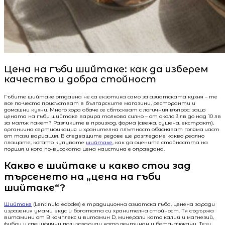
Цена на гъби шийтаке: как да изберем
качество и добра стойност
Гъбите шийтаке отдавна не са екзотика само за азиатската кухня – те
все по-често присъстват в българските магазини, ресторанти и
домашни кухни. Много хора обаче се сблъскват с логичния въпрос: защо
цената на гъби шийтаке варира толкова силно – от около 3 лв до над 10 лв
за малък пакет? Разликите в произход, форма (свежа, сушена, екстракт),
органична сертификация и хранителна плътност обясняват голяма част
от тази вариация. В следващите редове ще разгледаме какво реално
плащате, когато купувате
шийтаке
, как да оцените стойността на
порция и кога по-високата цена наистина е оправдана.
Какво е шийтаке и какво стои зад
търсенето на „цена на гъби
шийтаке“?
Шийтаке
(Lentinula edodes) е традиционна азиатска гъба, ценена заради
изразения умами вкус и богатата си хранителна стойност. Тя съдържа
витамини от B комплекс и витамин D, минерали като калий и магнезий,
фибри и специфични полизахариди като лентинан и бета-глюкани. Тези