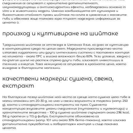
съединения се свързват с хранителна допълнителност,
имунномодулиращи и антиоксидантни ефекти, наблюдавани основно in
vitro и в животински модели. Именно комбинацията от кулинарна и
биоактивна стойност прави шийтаке по-скъпа в сравнение с масовите
гъби и обяснява защо толкова хора търсят надеждна информация за
цената ѝ.
произход и култивиране на шийтаке
Традиционно шийтаке се отглежда в Източна Азия, но днес се култивира
в контролирана среда по целия свят. Модерното производство често
използва хидропонни или други интензивни системи с постоянен контрол
на климата – около 19°C и висока влажност близо 80%. Тези условия, заедно с
по-дългия цикъл на растеж спрямо други гъби, изискват инвестиции в
техника и енергия. Това неминуемо се отразява в крайната цена, която
виждаме в българските магазини.
качествени маркери: сушена, свежа,
екстракт
На българския пазар шийтаке най-често се среща като сушена цяла гъба в
малки опаковки от 20–30 g, но има и свежи варианти в тарелки (напр. 250
g), както и стандартизирани екстракти на прах. Сушенето
концентрира вкусовите умами съединения (глутамати и нуклеотиди) и
хранителните вещества – 100 g сушена шийтаке съдържат около 296 kcal,
9.6 g протеин и 11.5 g фибри. Екстрактите обикновено са
стандартизирани (напр. 10:1 или около 30% бета-глюкани), което изисква
допълнителна преработка и лабораторен контрол и също покачва
цената.