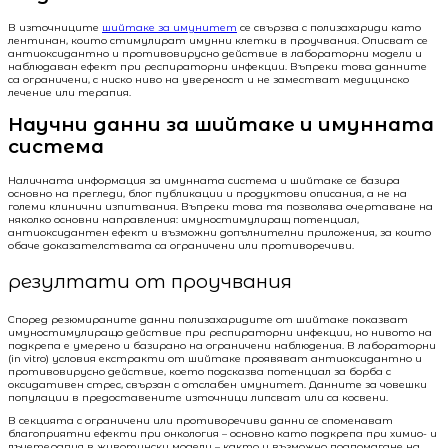
В източниците
шийтаке за имунитет
се свързва с полизахариди като
лентинан, които стимулират имунни клетки в проучвания. Описват се
антиоксидантно и противовирусно действие в лабораторни модели и
наблюдаван ефект при респираторни инфекции. Въпреки това данните
са ограничени, с ниско ниво на увереност и не заместват медицинско
лечение или терапия.
Научни данни за шийтаке и имунната
система
Наличната информация за имунната система и шийтаке се базира
основно на прегледи, блог публикации и продуктови описания, а не на
големи клинични изпитвания. Въпреки това тя позволява очертаване на
няколко основни направления: имуностимулиращ потенциал,
антиоксидантен ефект и възможни допълнителни приложения, за които
обаче доказателствата са ограничени или противоречиви.
резултати от проучвания
Според резюмираните данни полизахаридите от шийтаке показват
имуностимулиращо действие при респираторни инфекции, но нивото на
подкрепа е умерено и базирано на ограничени наблюдения. В лабораторни
(in vitro) условия екстракти от шийтаке проявяват антиоксидантно и
противовирусно действие, което подсказва потенциал за борба с
оксидативен стрес, свързан с отслабен имунитет. Данните за човешки
популации в предоставените източници липсват или са косвени.
В секцията с ограничени или противоречиви данни се споменават
благоприятни ефекти при онкология – основно като подкрепа при химио- и
лъчетерапия в животински модели – както и възможно подпомагане на