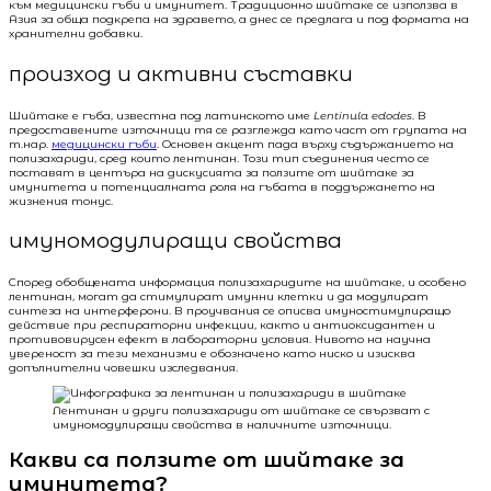
към медицински гъби и имунитет. Традиционно шийтаке се използва в
Азия за обща подкрепа на здравето, а днес се предлага и под формата на
хранителни добавки.
произход и активни съставки
Шийтаке е гъба, известна под латинското име
Lentinula edodes
. В
предоставените източници тя се разглежда като част от групата на
т.нар.
медицински гъби
. Основен акцент падa върху съдържанието на
полизахариди, сред които лентинан. Този тип съединения често се
поставят в центъра на дискусията за ползите от шийтаке за
имунитета и потенциалната роля на гъбата в поддържането на
жизнения тонус.
имуномодулиращи свойства
Според обобщената информация полизахаридите на шийтаке, и особено
лентинан, могат да стимулират имунни клетки и да модулират
синтеза на интерферони. В проучвания се описва имуностимулиращо
действие при респираторни инфекции, както и антиоксидантен и
противовирусен ефект в лабораторни условия. Нивото на научна
увереност за тези механизми е обозначено като ниско и изисква
допълнителни човешки изследвания.
Лентинан и други полизахариди от шийтаке се свързват с
имуномодулиращи свойства в наличните източници.
Какви са ползите от шийтаке за
имунитета?