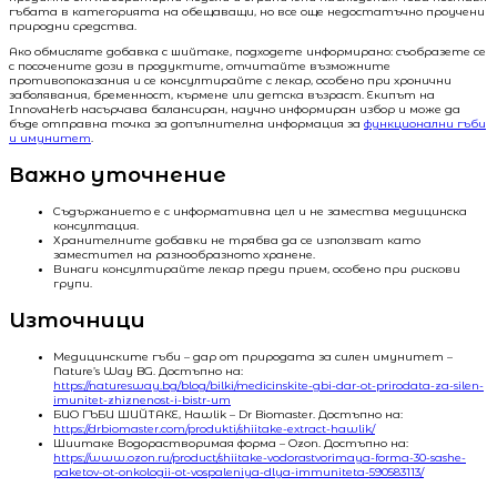
гъбата в категорията на обещаващи, но все още недостатъчно проучени
природни средства.
Ако обмисляте добавка с шийтаке, подходете информирано: съобразете се
с посочените дози в продуктите, отчитайте възможните
противопоказания и се консултирайте с лекар, особено при хронични
заболявания, бременност, кърмене или детска възраст. Екипът на
InnovaHerb насърчава балансиран, научно информиран избор и може да
бъде отправна точка за допълнителна информация за
функционални гъби
и имунитет
.
Важно уточнение
Съдържанието е с информативна цел и не замества медицинска
консултация.
Хранителните добавки не трябва да се използват като
заместител на разнообразното хранене.
Винаги консултирайте лекар преди прием, особено при рискови
групи.
Източници
Медицинските гъби – дар от природата за силен имунитет –
Nature’s Way BG. Достъпно на:
https://naturesway.bg/blog/bilki/medicinskite-gbi-dar-ot-prirodata-za-silen-
imunitet-zhiznenost-i-bistr-um
БИО ГЪБИ ШИЙТАКЕ, Hawlik – Dr Biomaster. Достъпно на:
https://drbiomaster.com/produkti/shiitake-extract-hawlik/
Шиитаке Водорастворимая форма – Ozon. Достъпно на:
https://www.ozon.ru/product/shiitake-vodorastvorimaya-forma-30-sashe-
paketov-ot-onkologii-ot-vospaleniya-dlya-immuniteta-590583113/