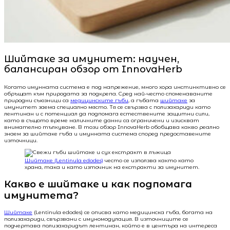
Шийтаке за имунитет: научен,
балансиран обзор от InnovaHerb
Когато имунната система е под напрежение, много хора инстинктивно се
обръщат към природата за подкрепа. Сред най-често споменаваните
природни съюзници са
медицинските гъби
, а гъбата
шийтаке
за
имунитет заема специално място. Тя се свързва с полизахариди като
лентинан и с потенциал да подпомага естествените защитни сили,
като в същото време наличните данни са ограничени и изискват
внимателно тълкуване. В този обзор InnovaHerb обобщава какво реално
знаем за шийтаке гъба и имунната система според предоставените
източници.
Шийтаке (Lentinula edodes)
често се използва както като
храна, така и като източник на екстракти за имунитет.
Какво е шийтаке и как подпомага
имунитета?
Шийтаке
(Lentinula edodes) се описва като медицинска гъба, богата на
полизахариди, свързвани с имуномодулация. В източниците се
подчертава полизахаридът лентинан, който е в центъра на интереса