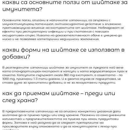
какви са основните ползи от шийтаке за
имунитета?
Основните ползи, описани в наличните източници, са свързани с
имуностимулиращ потенциал, антиоксидантно действие и възможно
противовирусно влияние на екстрактите от шийтаке. Наблюдават се
ефекти при респираторни инфекции и при състояния с повишен
оксидативен стрес. Нивото на доказателственост обаче е умерено до
ниско и не позволява категорични медицински заключения.
какви форми на шийтаке се използват в
добавки?
В разгледаните източници шийтаке за имунитет се предлага най-вече
като стандартизиран екстракт в капсули и като водоразтворим прах в
сашета. Капсулите съдържат около 380 mg екстракт, а сашетата – по
1000 mg, приемани 1–3 пъти дневно. И в двата случая се подчертава, че
става дума за хранителни добавки, а не за лекарствени продукти.
как да приемам шийтаке – преди или
след храна?
В предоставените източници не са описани конкретни указания дали
шийтаке да се приема преди или след хранене. Посочени са само дневните
количества и продължителността на приема при някои продуктови
форми. Затова е най-разумно да се следват препоръките на
производителя върху опаковката и да се консултирате с лекар при