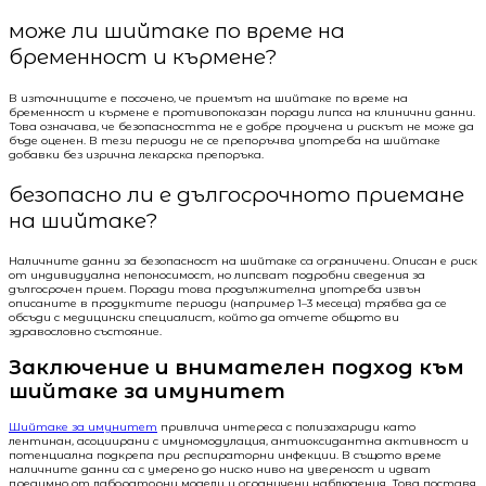
може ли шийтаке по време на
бременност и кърмене?
В източниците е посочено, че приемът на шийтаке по време на
бременност и кърмене е противопоказан поради липса на клинични данни.
Това означава, че безопасността не е добре проучена и рискът не може да
бъде оценен. В тези периоди не се препоръчва употреба на шийтаке
добавки без изрична лекарска препоръка.
безопасно ли е дългосрочното приемане
на шийтаке?
Наличните данни за безопасност на шийтаке са ограничени. Описан е риск
от индивидуална непоносимост, но липсват подробни сведения за
дългосрочен прием. Поради това продължителна употреба извън
описаните в продуктите периоди (например 1–3 месеца) трябва да се
обсъди с медицински специалист, който да отчете общото ви
здравословно състояние.
Заключение и внимателен подход към
шийтаке за имунитет
Шийтаке за имунитет
привлича интереса с полизахариди като
лентинан, асоциирани с имуномодулация, антиоксидантна активност и
потенциална подкрепа при респираторни инфекции. В същото време
наличните данни са с умерено до ниско ниво на увереност и идват
предимно от лабораторни модели и ограничени наблюдения. Това поставя