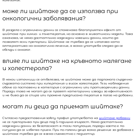
колебание.
може ли шийтаке да се използва при
онкологични заболявания?
В раздела с ограничени данни се споменава благоприятен ефект от
шийтаке при химио- и лъчетерапия, но основно в животински модели. Това
означава, че няма достатъчно надеждни човешки данни, които да
позволят ясни препоръки. Шийтаке не трябва да се използва като
алтернатива на онкологично лечение, а всяка употреба следва да се
обсъди с онколог.
влияе ли шийтаке на кръвното налягане
и холестерола?
В някои източници се отбелязва, че шийтаке може да подпомага сърдечно-
съдовата система при хипертония и висок холестерол. Тези наблюдения
обаче са поставени в категория с ограничени или противоречиви данни.
Поради това не могат да се правят категорични изводи за ефективност
и не бива да се спира или променя предписана терапия в полза на добавки.
могат ли деца да приемат шийтаке?
Съгласно предоставения safety профил употребата на
шийтаке добавки
не се препоръчва при деца под 5-годишна възраст. Няма достатъчно
надеждни данни за безопасност в тази популация, поради което е по-
сигурно да се избягва прием. При по-големи деца всяко решение за добавка с
шийтаке трябва да се взема съвместно с педиатър.