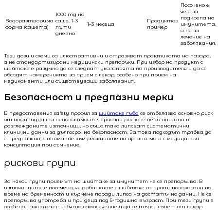
Посочено е,
че е за
1000 mg на
подкрепа на
Водоразтворима
саше, 1–3
Продуктов
1–3 месеца
имунитета,
форма (сашета)
пъти
пример
а не за
дневно
лечение на
заболявания.
Тези дози и схеми са илюстративни и отразяват практиката на пазара,
а не стандартизирани медицински препоръки. При избор на продукт с
шийтаке е разумно да се следват указанията на производителя и да се
обсъдят намеренията за прием с лекар, особено при прием на
медикаменти или съществуващи заболявания.
Безопасност и предпазни мерки
В предоставения safety профил за
шийтаке гъба
се отбелязва основно риск
от индивидуална непоносимост. Сериозни рискове не са описани в
разглежданите източници, но също така липсват систематични
клинични данни за дългосрочна безопасност. Затова подходът трябва да
е предпазлив, с внимание към реакциите на организма и с медицинска
консултация при съмнение.
рискови групи
За някои групи приемът на шийтаке за имунитет не се препоръчва. В
източниците е посочено, че добавките с шийтаке са противопоказани по
време на бременност и кърмене поради липса на достатъчно данни. Не се
препоръчва употреба и при деца под 5-годишна възраст. При тези групи е
особено важно да се избягва самолечение и да се търси съвет от лекар.