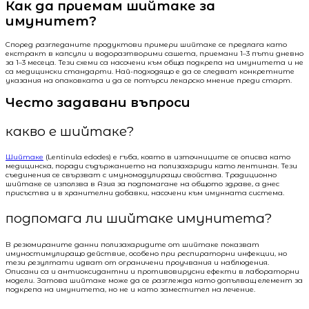
Как да приемам шийтаке за
имунитет?
Според разгледаните продуктови примери шийтаке се предлага като
екстракт в капсули и водоразтворими сашета, приемани 1–3 пъти дневно
за 1–3 месеца. Тези схеми са насочени към обща подкрепа на имунитета и не
са медицински стандарти. Най-подходящо е да се следват конкретните
указания на опаковката и да се потърси лекарско мнение преди старт.
Често задавани въпроси
какво е шийтаке?
Шийтаке
(Lentinula edodes) е гъба, която в източниците се описва като
медицинска, поради съдържанието на полизахариди като лентинан. Тези
съединения се свързват с имуномодулиращи свойства. Традиционно
шийтаке се използва в Азия за подпомагане на общото здраве, а днес
присъства и в хранителни добавки, насочени към имунната система.
подпомага ли шийтаке имунитета?
В резюмираните данни полизахаридите от шийтаке показват
имуностимулиращо действие, особено при респираторни инфекции, но
тези резултати идват от ограничени проучвания и наблюдения.
Описани са и антиоксидантни и противовирусни ефекти в лабораторни
модели. Затова шийтаке може да се разглежда като допълващ елемент за
подкрепа на имунитета, но не и като заместител на лечение.