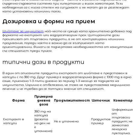
сърдечно-съдовата система при хипертония и висок холестерол. Тези
наблюдения са с ниска степен на сигурност и не могат да се разглеждат
като установени клинични ползи.
Дозировка и форми на прием
Шийтаке за имунитет
най-често се среща като хранителна добавка под
формата на екстракт или водоразтворим прах. Цитираните дози
произлизат от търговски продукти, а не от контролирани клинични
проучвания, поради което е важно да се възприемат като
ориентировъчни. Винаги се подчертава необходимостта от консултация
със специалист преди прием.
типични дози в продукти
В един от описаните продукти екстракт от шийтаке е представен в
капсули с по 380 mg. Друг пример е водоразтворима форма с 1000 mg в едно
саше, приемано 1–3 пъти дневно за период 1–3 месеца за подкрепа на
имунитета. Изрично е отбелязано, че това не представлява медицинско
лечение и че трябва да се потърси мнение от специалист.
Примерна
Форма
дневна
Продължителност
Източник
Коментар
доза
Информация
380 mg на
от
капсула
търговски
Екстракт в
(дозата
Продуктов
Не е уточнено
продукт; не
капсули
на ден не
пример
замества
е
лекарска
уточнена)
препоръка.