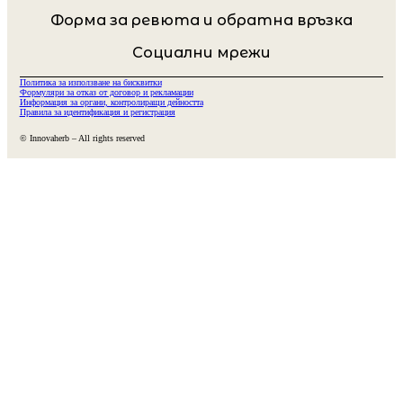
Форма за ревюта и обратна връзка
Социални мрежи
Политика за използване на бисквитки
Формуляри за отказ от договор и рекламации
Информация за органи, контролиращи дейността
Правила за идентификация и регистрация
© Innovaherb – All rights reserved