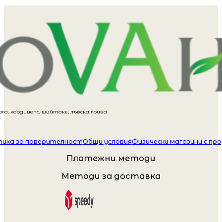
га, кордицепс, шийтаке, лъвска грива
ика за поверителност
Общи условия
Физически магазини с пр
Платежни методи
Методи за доставка