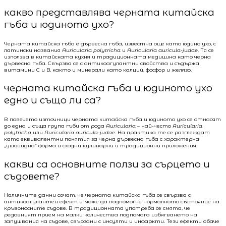
какво представлява черната китайска
гъба и юдиното ухо?
Черната китайска гъба е дървесна гъба, известна още като юдино ухо, с
латински названия
Auricularia polytricha
и
Auricularia auricula-judae
. Тя се
използва в китайската кухня и традиционната медицина като черна
дървесна гъба. Свързва се с антикоагулантни свойства и съдържа
витамини C и B, както и минерали като калций, фосфор и желязо.
черната китайска гъба и юдиното ухо
едно и също ли са?
В повечето източници черната китайска гъба и юдиното ухо се отнасят
до една и съща група гъби от рода
Auricularia
– най-често
Auricularia
polytricha
или
Auricularia auricula-judae
. На практика те се разглеждат
като еквивалентни понятия за черна дървесна гъба с характерна
„ушовидна“ форма и сходни кулинарни и традиционни приложения.
какви са основните ползи за сърцето и
съдовете?
Наличните данни сочат, че черната китайска гъба се свързва с
антикоагулантен ефект и може да подпомогне нормалното състояние на
кръвоносните съдове. В традиционната употреба се смята, че
редовният прием на малки количества подпомага избягването на
запушвания на съдове, свързани с инсулти и инфаркти. Тези ефекти обаче