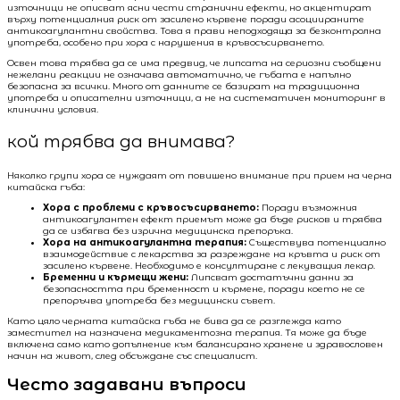
източници не описват ясни чести странични ефекти, но акцентират
върху потенциалния риск от засилено кървене поради асоциираните
антикоагулантни свойства. Това я прави неподходяща за безконтролна
употреба, особено при хора с нарушения в кръвосъсирването.
Освен това трябва да се има предвид, че липсата на сериозни съобщени
нежелани реакции не означава автоматично, че гъбата е напълно
безопасна за всички. Много от данните се базират на традиционна
употреба и описателни източници, а не на систематичен мониторинг в
клинични условия.
кой трябва да внимава?
Няколко групи хора се нуждаят от повишено внимание при прием на черна
китайска гъба:
Хора с проблеми с кръвосъсирването:
Поради възможния
антикоагулантен ефект приемът може да бъде рисков и трябва
да се избягва без изрична медицинска препоръка.
Хора на антикоагулантна терапия:
Съществува потенциално
взаимодействие с лекарства за разреждане на кръвта и риск от
засилено кървене. Необходимо е консултиране с лекуващия лекар.
Бременни и кърмещи жени:
Липсват достатъчни данни за
безопасността при бременност и кърмене, поради което не се
препоръчва употреба без медицински съвет.
Като цяло черната китайска гъба не бива да се разглежда като
заместител на назначена медикаментозна терапия. Тя може да бъде
включена само като допълнение към балансирано хранене и здравословен
начин на живот, след обсъждане със специалист.
Често задавани въпроси