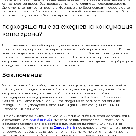
се препоръчва прием без предварителна консултация със специалист.
Докато не се натрупа повече информация, по-безопасният подход е да се
разчита на разнообразно хранене и да се избягва самостоятелно добавяне
на силно специфични гъбени екстракти в този период.
подходяща ли е за ежедневна консумация
като храна?
Черната китайска гъба традиционно се използва като хранителен
продукт – под формата на черни дървесни гъби в различни ястия. В този
контекст умерената консумация като част от балансирана диета се
приема за приемлива за повечето хора. Въпреки това, при състояния,
свързани с кръвосъсирването или прием на антикоагуланти, е добре да се
обсъди честотата и количеството с лекар.
Заключение
Черната китайска гъба, позната като юдино ухо, е интересна лечебна
гъба с дълга традиция в китайската кухня и народна медицина. Тя се
свързва с антикоагулантни свойства и хранителна стойност
благодарение на съдържанието на витамини C и B, калций, фосфор и
желязо. В същото време наличните сведения се базират основно на
традиционна употреба и ограничени данни, без солидни клинични
изследвания при хора.
Ако обмисляте да включите черна китайска гъба или стандартизирани
екстракти от
лечебни гъби
към своя режим, подходете информирано:
обсъдете идеята с лекар, особено при съдови проблеми или прием на
антикоагуланти. Екипът на
InnovaHerb
насърчава внимателния, научно
информиран избор и използването на гъбите като допълнение към, а не
като заместител на балансираната диета и професионалната