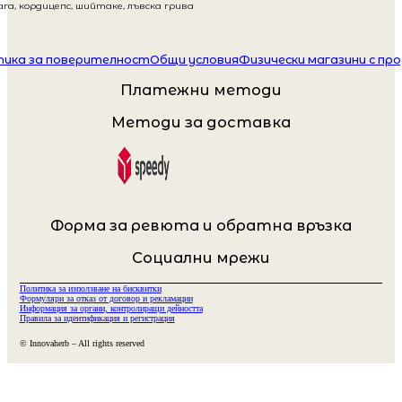
га, кордицепс, шийтаке, лъвска грива
ика за поверителност
Общи условия
Физически магазини с пр
Платежни методи
Методи за доставка
Форма за ревюта и обратна връзка
Социални мрежи
Политика за използване на бисквитки
Формуляри за отказ от договор и рекламации
Информация за органи, контролиращи дейността
Правила за идентификация и регистрация
© Innovaherb – All rights reserved