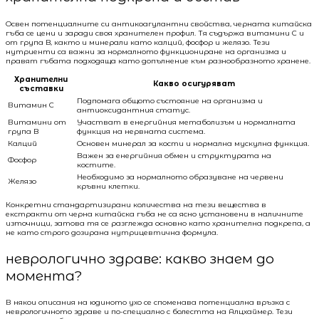
Освен потенциалните си антикоагулантни свойства, черната китайска
гъба се цени и заради своя хранителен профил. Тя съдържа витамини C и
от група B, както и минерали като калций, фосфор и желязо. Тези
нутриенти са важни за нормалното функциониране на организма и
правят гъбата подходяща като допълнение към разнообразното хранене.
Хранителни
Какво осигуряват
съставки
Подпомага общото състояние на организма и
Витамин C
антиоксидантния статус.
Витамини от
Участват в енергийния метаболизъм и нормалната
група B
функция на нервната система.
Калций
Основен минерал за кости и нормална мускулна функция.
Важен за енергийния обмен и структурата на
Фосфор
костите.
Необходимо за нормалното образуване на червени
Желязо
кръвни клетки.
Конкретни стандартизирани количества на тези вещества в
екстракти от черна китайска гъба не са ясно установени в наличните
източници, затова тя се разглежда основно като хранителна подкрепа, а
не като строго дозирана нутрицевтична формула.
неврологично здраве: какво знаем до
момента?
В някои описания на юдиното ухо се споменава потенциална връзка с
неврологичното здраве и по-специално с болестта на Алцхаймер. Тези