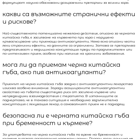
формулират научно обосновани дозировъчни препоръки за всички хора.
какви са възможните странични ефекти
и рискове?
Най-същественото потенциално нежелано действие, описано за черната
китайска гъба, е засилване на кървенето при хора с нарушено
кръвосъсирване или приемащи антикоагуланти. Няма ясно описани чести
леки странични ефекти, но данните са ограничени. Затова се препоръчва
предпазливост и медицинска консултация преди по-продължителен или
по-интензивен прием, особено при наличие на хронични заболявания.
мога ли да приемам черна китайска
гъба, ако пия антикоагуланти?
Приемът на черна китайска гъба заедно с антикоагулантни лекарства
изисква особено внимание. Заради асоциираните антикоагулантни
свойства на гъбата съществува риск от засилено кървене или
непредвидими взаимодействия с терапията. В източниците се
подчертава, че в такава ситуация е необходима задължителна
консултация с лекуващия лекар, а самоволният прием не е подходящ.
безопасна ли е черната китайска гъба
при бременност и кърмене?
За употребата на черна китайска гъба по време на бременност и
кърмене липсват достатъчно надеждни данни. Поради тази причина не