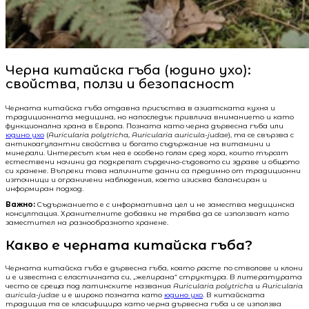
Черна китайска гъба (юдино ухо):
свойства, ползи и безопасност
Черната китайска гъба отдавна присъства в азиатската кухня и
традиционната медицина, но напоследък привлича вниманието и като
функционална храна в Европа. Позната като черна дървесна гъба или
юдино ухо
(
Auricularia polytricha
,
Auricularia auricula-judae
), тя се свързва с
антикоагулантни свойства и богато съдържание на витамини и
минерали. Интересът към нея е особено голям сред хора, които търсят
естествени начини да подкрепят сърдечно-съдовото си здраве и общото
си хранене. Въпреки това наличните данни са предимно от традиционни
източници и ограничени наблюдения, което изисква балансиран и
информиран подход.
Важно:
Съдържанието е с информативна цел и не замества медицинска
консултация. Хранителните добавки не трябва да се използват като
заместител на разнообразното хранене.
Какво е черната китайска гъба?
Черната китайска гъба е дървесна гъба, която расте по стволове и клони
и е известна с еластичната си, „желирана“ структура. В литературата
често се среща под латинските названия
Auricularia polytricha
и
Auricularia
auricula-judae
и е широко позната като
юдино ухо
. В китайската
традиция тя се класифицира като черна дървесна гъба и се използва