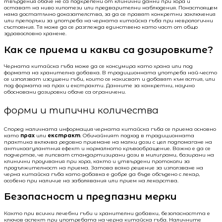
твърдения обаче не са подкрепени от клинични данни при хора и
остават на ниво хипотези или предварителни наблюдения. Понастоящем
няма достатъчно доказателства, за да се правят конкретни заключения
или препоръки за употреба на черната китайска гъба при неврологични
състояния. Тя може да се разглежда единствено като част от общо
здравословно хранене.
Как се приема и какви са дозировките?
Черната китайска гъба може да се консумира като храна или под
формата на хранителна добавка. В традиционната употреба най-често
се използват изсушени гъби, които се накисват и добавят към ястия, или
под формата на прах и екстракти. Данните за конкретни, научно
обосновани дозировки обаче са ограничени.
форми и типични количества
Според наличната информация черната китайска гъба се приема основно
като
прах
или
екстракт
. Обичайният подход в традиционната
практика включва редовно приемане на малки дози с цел подпомагане на
антикоагулантния ефект и нормалното кръвообращение. Важно е да се
подчертае, че липсват стандартизирани дози в милиграми, базирани на
клинични проучвания при хора, както и утвърдени протоколи за
продължителност на приема. Затова всяко решение за използване на
черна китайска гъба като добавка е добре да бъде обсъдено с лекар,
особено при наличие на заболявания или прием на лекарства.
Безопасност и предпазни мерки
Както при всички лечебни гъби и хранителни добавки, безопасността е
ключов аспект при употребата на черна китайска гъба. Наличните