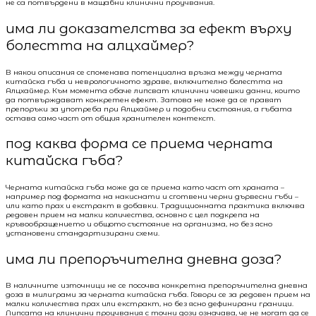
не са потвърдени в мащабни клинични проучвания.
има ли доказателства за ефект върху
болестта на алцхаймер?
В някои описания се споменава потенциална връзка между черната
китайска гъба и неврологичното здраве, включително болестта на
Алцхаймер. Към момента обаче липсват клинични човешки данни, които
да потвърждават конкретен ефект. Затова не може да се правят
препоръки за употреба при Алцхаймер и подобни състояния, а гъбата
остава само част от общия хранителен контекст.
под каква форма се приема черната
китайска гъба?
Черната китайска гъба може да се приема като част от храната –
например под формата на накиснати и сготвени черни дървесни гъби –
или като прах и екстракт в добавки. Традиционната практика включва
редовен прием на малки количества, основно с цел подкрепа на
кръвообращението и общото състояние на организма, но без ясно
установени стандартизирани схеми.
има ли препоръчителна дневна доза?
В наличните източници не се посочва конкретна препоръчителна дневна
доза в милиграми за черната китайска гъба. Говори се за редовен прием на
малки количества прах или екстракт, но без ясно дефинирани граници.
Липсата на клинични проучвания с точни дози означава, че не могат да се