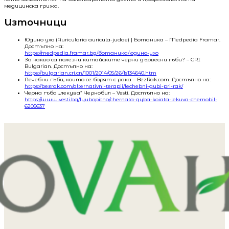
медицинска грижа.
Източници
Юдино ухо (Auricularia auricula-judаe) | Ботаника – Medpedia Framar.
Достъпно на:
https://medpedia.framar.bg/ботаника/юдино-ухо
За какво са полезни китайските черни дървесни гъби? – CRI
Bulgarian. Достъпно на:
https://bulgarian.cri.cn/1001/2014/05/26/1s134640.htm
Лечебни гъби, които се борят с рака – BezRak.com. Достъпно на:
https://bezrak.com/alternativni-terapii/lechebni-gubi-pri-rak/
Черна гъба „лекува“ Чернобил – Vesti. Достъпно на:
https://www.vesti.bg/lyubopitno/chernata-gyba-koiata-lekuva-chernobil-
6205637