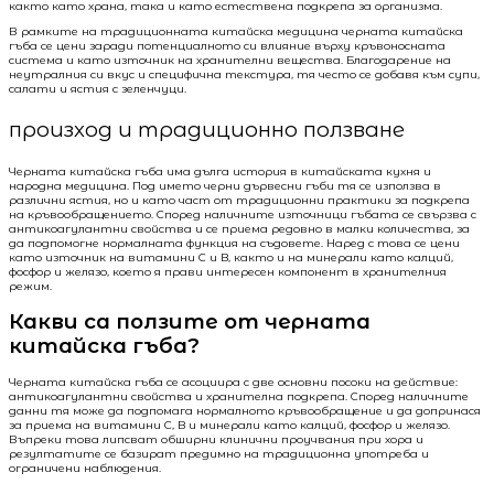
както като храна, така и като естествена подкрепа за организма.
В рамките на традиционната китайска медицина черната китайска
гъба се цени заради потенциалното си влияние върху кръвоносната
система и като източник на хранителни вещества. Благодарение на
неутралния си вкус и специфична текстура, тя често се добавя към супи,
салати и ястия с зеленчуци.
произход и традиционно ползване
Черната китайска гъба има дълга история в китайската кухня и
народна медицина. Под името черни дървесни гъби тя се използва в
различни ястия, но и като част от традиционни практики за подкрепа
на кръвообращението. Според наличните източници гъбата се свързва с
антикоагулантни свойства и се приема редовно в малки количества, за
да подпомогне нормалната функция на съдовете. Наред с това се цени
като източник на витамини C и B, както и на минерали като калций,
фосфор и желязо, което я прави интересен компонент в хранителния
режим.
Какви са ползите от черната
китайска гъба?
Черната китайска гъба се асоциира с две основни посоки на действие:
антикоагулантни свойства и хранителна подкрепа. Според наличните
данни тя може да подпомага нормалното кръвообращение и да допринася
за приема на витамини C, B и минерали като калций, фосфор и желязо.
Въпреки това липсват обширни клинични проучвания при хора и
резултатите се базират предимно на традиционна употреба и
ограничени наблюдения.