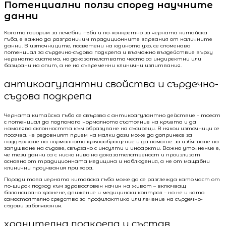
Потенциални ползи според научните
данни
Когато говорим за лечебни гъби и по-конкретно за черната китайска
гъба, е важно да разграничим традиционните вярвания от наличните
данни. В източниците, посветени на юдиното ухо, се споменава
потенциал за сърдечно-съдова подкрепа и възможно въздействие върху
нервната система, но доказателствата често са индиректни или
базирани на опит, а не на съвременни клинични изпитвания.
антикоагулантни свойства и сърдечно-
съдова подкрепа
Черната китайска гъба се свързва с антикоагулантно действие – тоест
с потенциал да подпомага нормалното състояние на кръвта и да
намалява склонността към образуване на съсиреци. В някои източници се
посочва, че редовният прием на малки дози може да допринесе за
поддържане на нормалното кръвообращение и да помогне за избягване на
запушване на съдове, свързано с инсулти и инфаркти. Важно уточнение е,
че тези данни са с ниско ниво на доказателственост и произлизат
основно от традиционната медицина и наблюдения, а не от мащабни
клинични проучвания при хора.
Поради това черната китайска гъба може да се разглежда като част от
по-широк подход към здравословен начин на живот – включващ
балансирано хранене, движение и медицински контрол – но не и като
самостоятелно средство за профилактика или лечение на сърдечно-
съдови заболявания.
хранителна подкрепа и състав