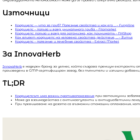
Индивидуалната непоносимост може да се прояви с алергични реакции, зат
Източници
Кордицепс — что за гриб? Полезные свойства и как его … – Fungiline
Кордицепс – польза и вред уникального гриба – Fitomarket
Кордицепс: польза и вред для организма, как принимать – NHShop
Как влияет кордицепс на человека: свойства, действие, … – Zumus
Кордицепс – полезные и лечебные свойства – Extract Market
За InnovaHerb
InnovaHerb
е модерен бранд за уелнес, който създава премиум екстракти о
произведени в GMP-сертифициран завод, без пълнители и излишни добавки, 
TL;DR
Кордицепсът има важни противопоказания
при автоимунни заболява
Може да взаимодейства с антикоагуланти и антидиабетични лекарс
При превишаване на дозата са възможни стомашни оплаквания, като