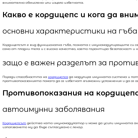
внимателно обмислена или изцяло избегната.
Какво е кордицепс и кога да вни
основни характеристики на гъб
Кордицепсът е вид функционална гъба, позната с имуномодулиращите си с
само от плодни тела и с високо качество, което гарантира безопасност и 
защо е важен разделът за проти
Поради способността на
кордицепса
да модулира имунната система и поте
противопоказанията помага да се избегнат възможни усложнения и да се о
Противопоказания на кордицеп
автоимунни заболявания
Кордицепсът
действа като имуномодулатор и може да усили имунната акт
използването му да бъде съгласувано с лекар.