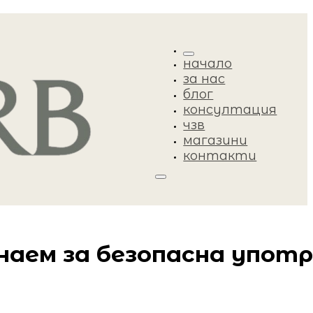
начало
за нас
блог
консултация
чзв
магазини
контакти
наем за безопасна упот