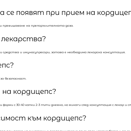
 се появят при прием на кордице
при превишаване на препоръчителната доза.
с лекарства?
 средства и имуносупресори, затова е необходима лекарска консултация.
епс?
 за безопасност.
 на кордицепс?
 форми с 30-40 капки 2-3 пъти дневно, но винаги след консултация с лекар и 
симост към кордицепс?