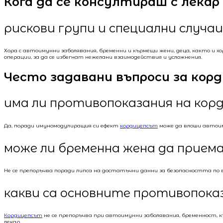
Кога да се консултираш с лекар
рискови групи и специални случаи
Хора с автоимунни заболявания, бременни и кърмещи жени, деца, както и х
операции, за да се избегнат нежелани взаимодействия и усложнения.
Често задавани въпроси за кор
има ли противопоказания на кор
Да, поради имуномодулиращия си ефект
кордицепсът
може да влоши автоим
може ли бременна жена да приема
Не се препоръчва поради липса на достатъчни данни за безопасността по 
какви са основните противопока
Кордицепсът
не се препоръчва при автоимунни заболявания, бременност, 
лекар.