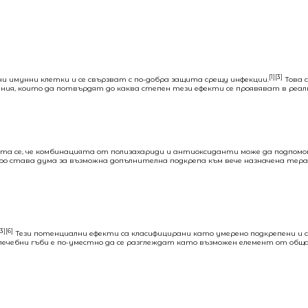
[1][3]
 имунни клетки и се свързват с по-добра защита срещу инфекции.
Това 
ния, които да потвърдят до каква степен тези ефекти се проявяват в реалн
та се, че комбинацията от полизахариди и антиоксиданти може да подпомо
оро става дума за възможна допълнителна подкрепа към вече назначена тера
[3][6]
Тези потенциални ефекти са класифицирани като умерено подкрепени и 
т лечебни гъби е по-уместно да се разглеждат като възможен елемент от общ