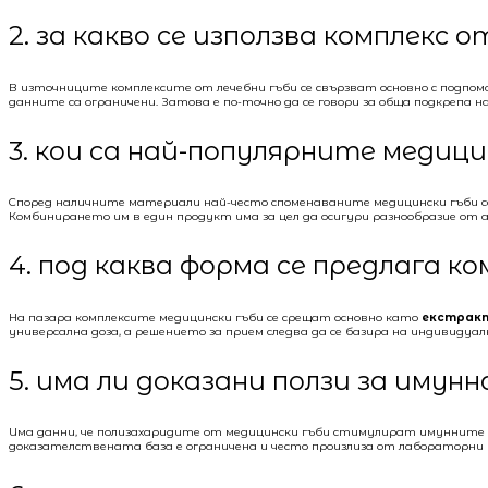
2. за какво се използва комплекс 
В източниците комплексите от лечебни гъби се свързват основно с подп
данните са ограничени. Затова е по-точно да се говори за обща подкрепа на
3. кои са най-популярните медиц
Според наличните материали най-често споменаваните медицински гъби 
Комбинирането им в един продукт има за цел да осигури разнообразие от
4. под каква форма се предлага к
На пазара комплексите медицински гъби се срещат основно като
екстракт
универсална доза, а решението за прием следва да се базира на индивидуал
5. има ли доказани ползи за иму
Има данни, че полизахаридите от медицински гъби стимулират имунните к
доказателствената база е ограничена и често произлиза от лабораторни ил