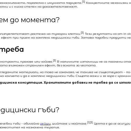
[5]
храносмилането, паралелно с имунната подкрепа.
Конкретните механизми не
лни и с ниска степен на доказателственост.
аем до момента?
[3]
да възпрепятстват растежа на туморни клетки.
Тези резултати са от in vi
ефект при прием на комплекс медицински гъби. Затова подобни продукти н
отреба
[3]
екстракти, прахове или чайове.
В наличните източници не са посочени ста
като възможен страничен ефект, без яснота за честота.
згледаните материали, но това не означава, че такива не съществуват – п
а какъвто и да е комплекс медицински гъби. Същото важи и за хора с хрони
едицинска консултация. Хранителните добавки не трябва да се изпо
едицински гъби?
[1][3]
лечебни гъби – обичайно
рейши
, шийтаке и майтаке.
Целта е да се осигур
о заместител на назначена терапия.