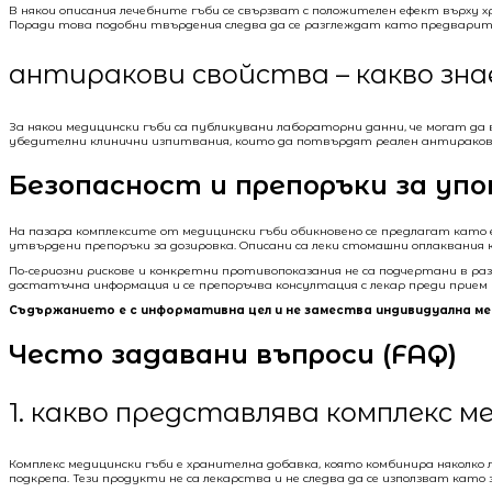
В някои описания лечебните гъби се свързват с положителен ефект върху 
Поради това подобни твърдения следва да се разглеждат като предварите
антиракови свойства – какво зн
За някои медицински гъби са публикувани лабораторни данни, че могат 
убедителни клинични изпитвания, които да потвърдят реален антираков 
Безопасност и препоръки за уп
На пазара комплексите от медицински гъби обикновено се предлагат като 
утвърдени препоръки за дозировка. Описани са леки стомашни оплаквания 
По-сериозни рискове и конкретни противопоказания не са подчертани в ра
достатъчна информация и се препоръчва консултация с лекар преди прием н
Съдържанието е с информативна цел и не замества индивидуална м
Често задавани въпроси (FAQ)
1. какво представлява комплекс м
Комплекс медицински гъби е хранителна добавка, която комбинира няколко 
подкрепа. Тези продукти не са лекарства и не следва да се използват кат