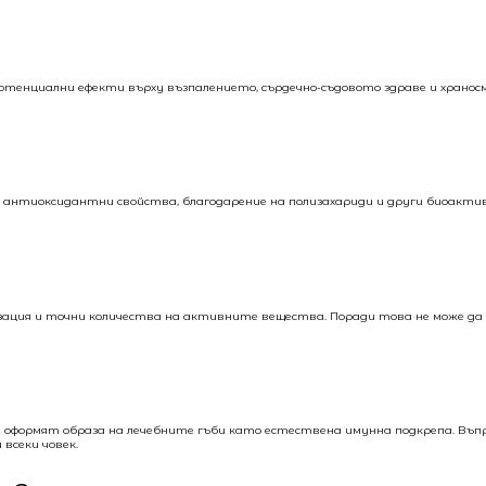
отенциални ефекти върху възпалението, сърдечно-съдовото здраве и хранос
 антиоксидантни свойства, благодарение на полизахариди и други биоактив
ия и точни количества на активните вещества. Поради това не може да 
 оформят образа на лечебните гъби като естествена имунна подкрепа. Въп
всеки човек.