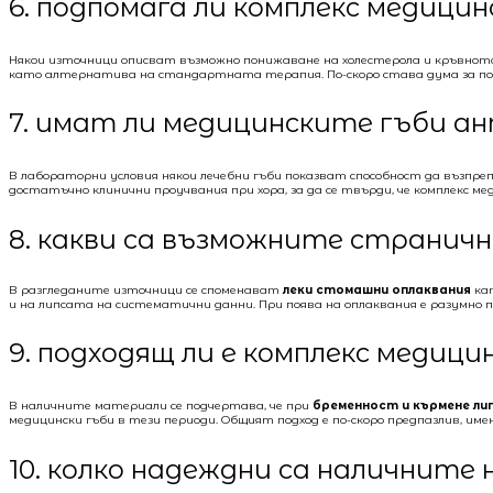
6. подпомага ли комплекс медици
Някои източници описват възможно понижаване на холестерола и кръвното 
като алтернатива на стандартната терапия. По-скоро става дума за пот
7. имат ли медицинските гъби а
В лабораторни условия някои лечебни гъби показват способност да възп
достатъчно клинични проучвания при хора, за да се твърди, че комплекс ме
8. какви са възможните страничн
В разгледаните източници се споменават
леки стомашни оплаквания
кат
и на липсата на систематични данни. При поява на оплаквания е разумно 
9. подходящ ли е комплекс медици
В наличните материали се подчертава, че при
бременност и кърмене л
медицински гъби в тези периоди. Общият подход е по-скоро предпазлив, им
10. колко надеждни са наличните 