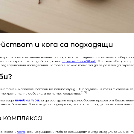
ействат и кога са подходящи
 търсят по-естествени начини за подкрепа на имунната система и общото зд
ормата на хранителни добавки, като
спрея на InnoVAherb
. Въпреки обещаващи
редварителни изследвания. Затова е важно темата да се разглежда трезво,
би?
, шийтаке и майтаке, богати на полизахариди. В проучвания тези съставки 
[1][3]
ато хранителни добавки, а не като лекарства.
лко вида
лечебни гъби
, за да осигурят по-разнообразен профил от биоакти
тно заболяване. Важно е да се подчертае, че такива продукти не заместват 
в комплекса
понякога и
чага
. Тези медицински гъби се асоциират с имуномодулиращи и ан