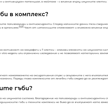
ен и антивирусен потенциал, а майтаке – с влияние върху имунните клетки
би в комплекс?
ехните полизахариди и антиоксиданти. Според наличните данни тези съедин
[1][3]
 в организма.
Част от източниците споменават и възможно влияние върху
на активност на макрофаги и T-клетки – ключови елементи на имунната сис
vitro модели или ограничени изследвания и не позволяват категорични заклю
гнат намаляването на оксидативния стрес и свързаните с него възпалител
нозначни. Поради това комплексите от лечебни гъби следва да се разглеждат
ите гъби?
па на имунната система, благодарение на полизахариди и антиоксидантни с
едицинските гъби и техните комплекси не бива да се възприемат като заме