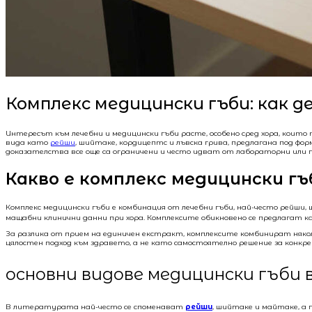
Комплекс медицински гъби: как д
Интересът към лечебни и медицински гъби расте, особено сред хора, които
вида като
рейши
, шийтаке, кордицептс и лъвска грива, предлагана под ф
доказателства все още са ограничени и често идват от лабораторни или п
Какво е комплекс медицински гъ
Комплекс медицински гъби е комбинация от лечебни гъби, най-често рейши
мащабни клинични данни при хора. Комплексите обикновено се предлагат к
За разлика от прием на единичен екстракт, комплексите комбинират няко
цялостен подход към здравето, а не като самостоятелно решение за конкре
основни видове медицински гъби 
В литературата най-често се споменават
рейши
, шийтаке и майтаке, а 