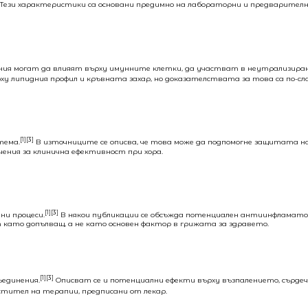
. Тези характеристики са основани предимно на лабораторни и предварител
ения могат да влияят върху имунните клетки, да участват в неутрализира
 липидния профил и кръвната захар, но доказателствата за това са по-сла
[1][3]
тема.
В източниците се описва, че това може да подпомогне защитата н
чения за клинична ефективност при хора.
[1][3]
ни процеси.
В някои публикации се обсъжда потенциален антиинфламато
 като допълващ, а не като основен фактор в грижата за здравето.
[1][3]
ъединения.
Описват се и потенциални ефекти върху възпалението, сърде
стител на терапии, предписани от лекар.