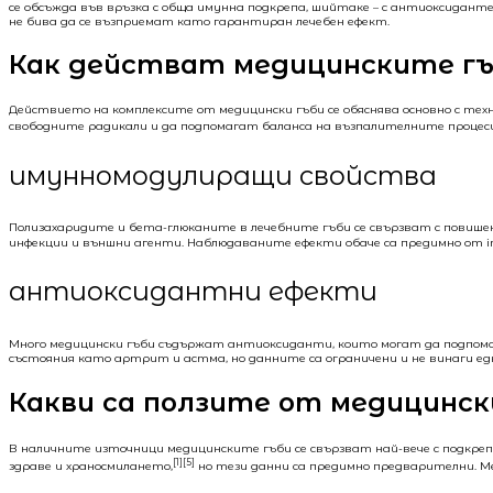
се обсъжда във връзка с обща имунна подкрепа, шийтаке – с антиоксидант
не бива да се възприемат като гарантиран лечебен ефект.
Как действат медицинските гъ
Действието на комплексите от медицински гъби се обяснява основно с т
свободните радикали и да подпомагат баланса на възпалителните процеси
имунномодулиращи свойства
Полизахаридите и бета-глюканите в лечебните гъби се свързват с повише
инфекции и външни агенти. Наблюдаваните ефекти обаче са предимно от in 
антиоксидантни ефекти
Много медицински гъби съдържат антиоксиданти, които могат да подпомо
състояния като артрит и астма, но данните са ограничени и не винаги ед
Какви са ползите от медицинск
В наличните източници медицинските гъби се свързват най-вече с подкре
[1][5]
здраве и храносмилането,
но тези данни са предимно предварителни. М