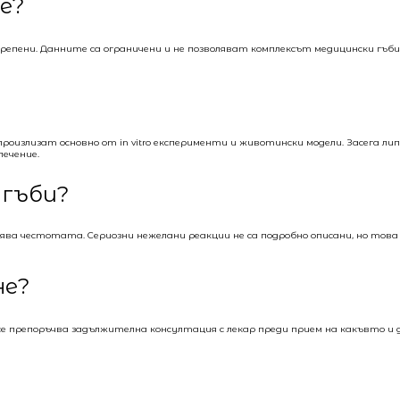
е?
репени. Данните са ограничени и не позволяват комплексът медицински гъби 
роизлизат основно от in vitro експерименти и животински модели. Засега ли
лечение.
 гъби?
ява честотата. Сериозни нежелани реакции не са подробно описани, но това
не?
е препоръчва задължителна консултация с лекар преди прием на какъвто и д