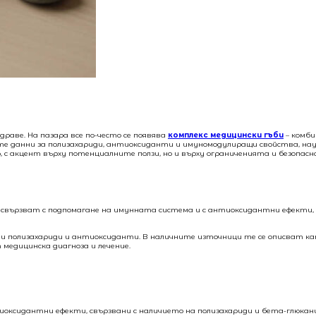
раве. На пазара все по-често се появява
комплекс медицински гъби
– комби
те данни за полизахариди, антиоксиданти и имуномодулиращи свойства, на
 с акцент върху потенциалните ползи, но и върху ограниченията и безопас
се свързват с подпомагане на имунната система и с антиоксидантни ефекти,
вни полизахариди и антиоксиданти. В наличните източници те се описват к
медицинска диагноза и лечение.
тиоксидантни ефекти, свързвани с наличието на полизахариди и бета-глюкани