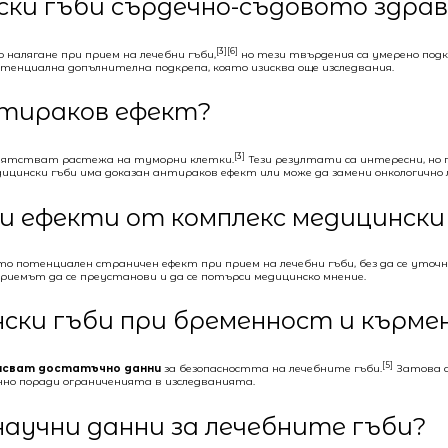
нски гъби сърдечно-съдовото здрав
[3][6]
налягане при прием на лечебни гъби,
но тези твърдения са умерено подк
енциална допълнителна подкрепа, която изисква още изследвания.
нтираков ефект?
[3]
репятстват растежа на туморни клетки.
Тези резултати са интересни, но п
дицински гъби има доказан антираков ефект или може да замени онкологично 
и ефекти от комплекс медицински
о потенциален страничен ефект при прием на лечебни гъби, без да се уточн
приемът да се преустанови и да се потърси медицинско мнение.
нски гъби при бременност и кърме
[5]
ипсват достатъчно данни
за безопасността на лечебните гъби.
Затова с
енно поради ограниченията в изследванията.
научни данни за лечебните гъби?