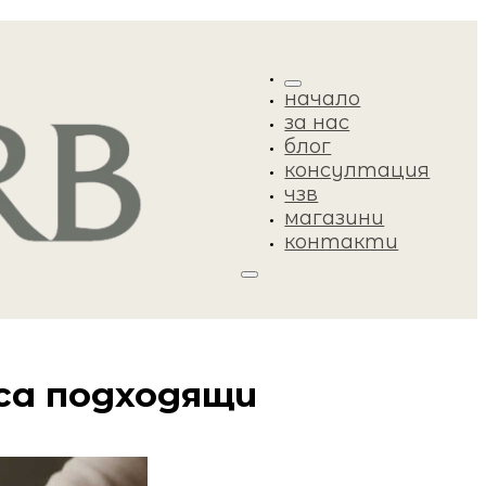
начало
за нас
блог
консултация
чзв
магазини
контакти
 са подходящи