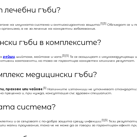
от лечебни гъби?
[1][3]
омагане на имунната система и антиоксидантна защита.
Обсъждат се и п
 организма, а не за лечение на конкретни заболявания.
ински гъби в комплексите?
[3][5]
са
рейши
, шийтаке, майтаке и чага.
Те се асоциират с имуномодулиращи и
 активни компоненти, но това не гарантира конкретен клиничен резултат.
омплекс медицински гъби?
[3]
и, прахове или чайове
.
Наличните източници не уточняват стандартизац
на преценка и, при нужда, консултация със здравен специалист.
нната система?
[1][3]
летки и се свързват с по-добра защита срещу инфекции.
Тези резултати
и малки проучвания, така че не може да се говори за гарантиран ефект при 