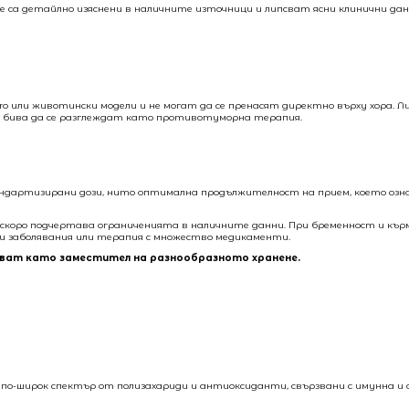
 са детайлно изяснени в наличните източници и липсват ясни клинични данн
tro или животински модели и не могат да се пренасят директно върху хора. 
е бива да се разглеждат като противотуморна терапия.
ндартизирани дози, нито оптимална продължителност на прием, което озна
о-скоро подчертава ограниченията в наличните данни. При бременност и кър
чни заболявания или терапия с множество медикаменти.
лзват като заместител на разнообразното хранене.
и по-широк спектър от полизахариди и антиоксиданти, свързвани с имунна и