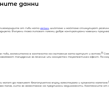
чните данни
олизахаридите от гъби като
рейши
, шийтаке и майтаке стимулират различни
дкрепа. Въпреки това липсват големи, добре контролирани човешки проучва
[1]
 гъби, включително в контекста на състояния като артрит и астма.
Смя
 позволяват твърдения за лечение или конкретен терапевтичен ефект. По-ск
и могат да повлияят благоприятно върху холестерола и кръвното налягане.
ъдова полза, нито за заместване на предписани медикаменти. Комплексите о