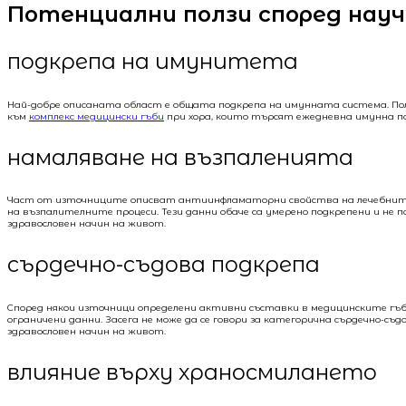
Потенциални ползи според нау
подкрепа на имунитета
Най-добре описаната област е общата подкрепа на имунната система. П
към
комплекс медицински гъби
при хора, които търсят ежедневна имунна по
намаляване на възпаленията
Част от източниците описват антиинфламаторни свойства на лечебните
на възпалителните процеси. Тези данни обаче са умерено подкрепени и не
здравословен начин на живот.
сърдечно-съдова подкрепа
Според някои източници определени активни съставки в медицинските гъб
ограничени данни. Засега не може да се говори за категорична сърдечно-с
здравословен начин на живот.
влияние върху храносмилането