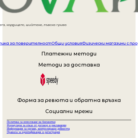
га, кордицепс, шийтаке, лъвска грива
ика за поверителност
Общи условия
Физически магазини с пр
Платежни методи
Методи за доставка
Форма за ревюта и обратна връзка
Социални мрежи
Политика за използване на бисквитки
Формуляри за отказ от договор и рекламации
Информация за органи, контролиращи дейността
Правила за идентификация и регистрация