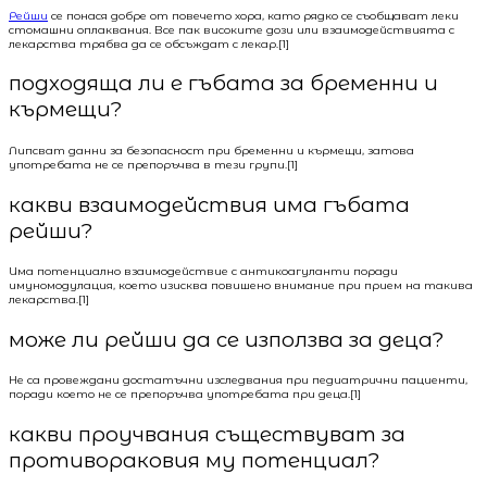
Рейши
се понася добре от повечето хора, като рядко се съобщават леки
стомашни оплаквания. Все пак високите дози или взаимодействията с
лекарства трябва да се обсъждат с лекар.[1]
подходяща ли е гъбата за бременни и
кърмещи?
Липсват данни за безопасност при бременни и кърмещи, затова
употребата не се препоръчва в тези групи.[1]
какви взаимодействия има гъбата
рейши?
Има потенциално взаимодействие с антикоагуланти поради
имуномодулация, което изисква повишено внимание при прием на такива
лекарства.[1]
може ли рейши да се използва за деца?
Не са провеждани достатъчни изследвания при педиатрични пациенти,
поради което не се препоръчва употребата при деца.[1]
какви проучвания съществуват за
противораковия му потенциал?