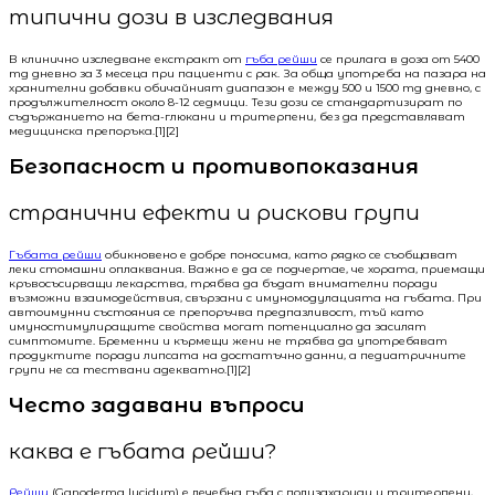
типични дози в изследвания
В клинично изследване екстракт от
гъба рейши
се прилага в доза от 5400
mg дневно за 3 месеца при пациенти с рак. За обща употреба на пазара на
хранителни добавки обичайният диапазон е между 500 и 1500 mg дневно, с
продължителност около 8-12 седмици. Тези дози се стандартизират по
съдържанието на бета-глюкани и тритерпени, без да представляват
медицинска препоръка.[1][2]
Безопасност и противопоказания
странични ефекти и рискови групи
Гъбата рейши
обикновено е добре поносима, като рядко се съобщават
леки стомашни оплаквания. Важно е да се подчертае, че хората, приемащи
кръвосъсирващи лекарства, трябва да бъдат внимателни поради
възможни взаимодействия, свързани с имуномодулацията на гъбата. При
автоимунни състояния се препоръчва предпазливост, тъй като
имуностимулиращите свойства могат потенциално да засилят
симптомите. Бременни и кърмещи жени не трябва да употребяват
продуктите поради липсата на достатъчно данни, а педиатричните
групи не са тествани адекватно.[1][2]
Често задавани въпроси
каква е гъбата рейши?
Рейши
(Ganoderma lucidum) е лечебна гъба с полизахариди и тритерпени,