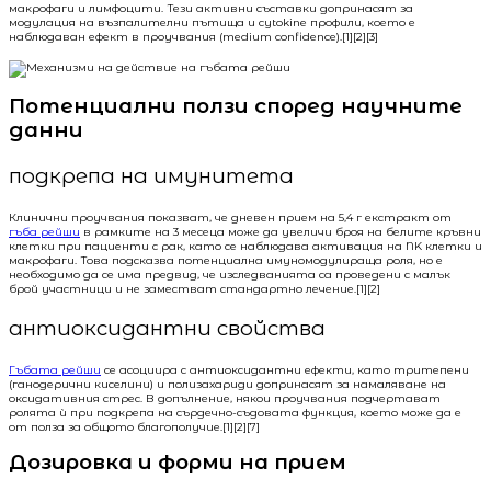
макрофаги и лимфоцити. Тези активни съставки допринасят за
модулация на възпалителни пътища и cytokine профили, което е
наблюдаван ефект в проучвания (medium confidence).[1][2][3]
Потенциални ползи според научните
данни
подкрепа на имунитета
Клинични проучвания показват, че дневен прием на 5,4 г екстракт от
гъба рейши
в рамките на 3 месеца може да увеличи броя на белите кръвни
клетки при пациенти с рак, като се наблюдава активация на NK клетки и
макрофаги. Това подсказва потенциална имуномодулираща роля, но е
необходимо да се има предвид, че изследванията са проведени с малък
брой участници и не заместват стандартно лечение.[1][2]
антиоксидантни свойства
Гъбата рейши
се асоциира с антиоксидантни ефекти, като тритепени
(ганодерични киселини) и полизахариди допринасят за намаляване на
оксидативния стрес. В допълнение, някои проучвания подчертават
ролята ѝ при подкрепа на сърдечно-съдовата функция, което може да е
от полза за общото благополучие.[1][2][7]
Дозировка и форми на прием