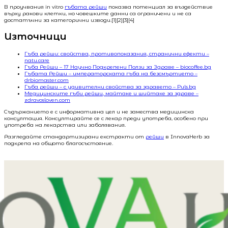
В проучвания in vitro
гъбата рейши
показва потенциал за въздействие
върху ракови клетки, но човешките данни са ограничени и не са
достатъчни за категорични изводи.[1][2][3][4]
Източници
Гъба рейши: свойства, противопоказания, странични ефекти –
natu.care
Гъба Рейши – 17 Научно Подкрепени Ползи за Здраве – biocoffee.bg
Гъбата Рейши – императорската гъба на безсмъртието –
drbiomaster.com
Гъба рейши – с удивителни свойства за здравето – Puls.bg
Медицинските гъби рейши, майтаке и шийтаке за здраве –
zdravosloven.com
Съдържанието е с информативна цел и не замества медицинска
консултация. Консултирайте се с лекар преди употреба, особено при
употреба на лекарства или заболявания.
Разгледайте стандартизирани екстракти от
рейши
в InnovaHerb за
подкрепа на общото благосъстояние.