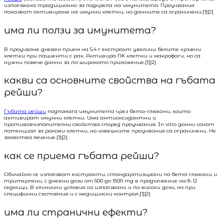
използвана традиционно за подкрепа на имунитета. Проучвания
показват активиране на имунни клетки, но данните са ограничени.[1][2]
има ли ползи за имунитета?
В проучване дневен прием на 5,4 г екстракт увеличи белите кръвни
клетки при пациенти с рак. Активира NK клетки и макрофаги, но са
нужни повече данни за по-широкото приложение.[1][2]
какви са основните свойства на гъбата
рейши?
Гъбата рейши
подпомага имунитета чрез бета-глюкани, които
активират имунни клетки. Има антиоксидантни и
противовъзпалителни свойства според проучвания. In vitro данни сочат
потенциал за ракови клетки, но човешките проучвания са ограничени. Не
замества лечение.[1][2]
как се приема гъбата рейши?
Обичайно се използват екстракти, стандартизирани по бета-глюкани и
тритерпени, с дневни дози от 500 до 1500 mg в продължение на 8-12
седмици. В клинични условия са използвани и по-високи дози, но при
специфични състояния и с медицински контрол.[1][2]
има ли странични ефекти?