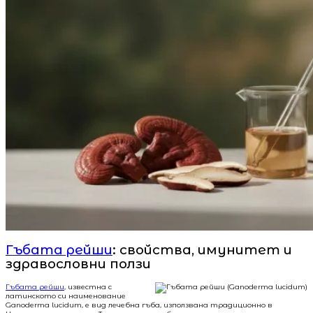
Гъбата рейши
: свойства, имунитет и
здравословни ползи
Гъбата рейши
, известна с
латинското си наименование
Ganoderma lucidum, е вид лечебна гъба, използвана традиционно в