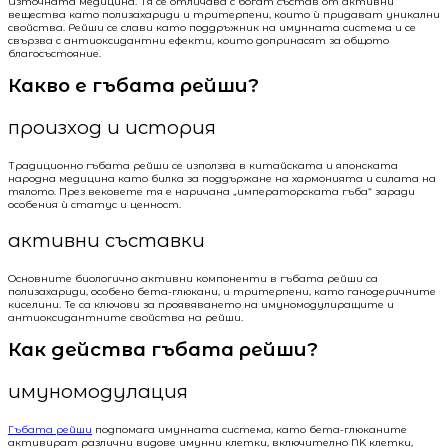
Източната медицина. Тя се отличава с богат състав от активни
вещества като полизахариди и тритерпени, които ѝ придават уникални
свойства. Рейши се слави като поддръжник на имунната система и се
свързва с антиоксидантни ефекти, които допринасят за общото
благосъстояние.
Какво е гъбата рейши?
произход и история
Традиционно гъбата рейши се използва в китайската и японската
народна медицина като билка за поддържане на хармонията и силата на
тялото. През вековете тя е наричана „императорската гъба“ заради
особения ѝ статус и ценност.
активни съставки
Основните биологично активни компоненти в гъбата рейши са
полизахариди, особено бета-глюкани, и тритерпени, като ганодеричните
киселини. Те са ключови за проявяването на имуномодулиращите и
антиоксидантните свойства на рейши.
Как действа гъбата рейши?
имуномодулация
Гъбата рейши
подпомага имунната система, като бета-глюканите
активират различни видове имунни клетки, включително NK клетки,