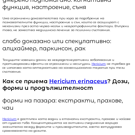
функция, настроение, съня
Има ограничени доказателства при хора за подобрение на
познавателните функции, настроение и сън, които се асоциират с
механизми през оста черва-мозък и невротрофичните фактори. Въпреки
това, не замества медицинско лечение за психични състояния.
слабо доказано или спекулативно:
алцхаймер, паркинсон, рак
Текущите човешки данни за невродегенеративни заболявания и
противоракови ефекти са ограничени и несигурни.
Hericium
не трябва да
се използва като алтернатива на конвенционална терапия при тези
състояния.
Как се приема
Hericium erinaceus
? Дози,
форми и продължителност
форми на пазара: екстракти, прахове,
чаи
Hericium
е достъпен като водни и етанолни екстракти, прахове и чайове
от сушена гъба. Концентрацията на активни съединения варира
значително между формите и производителите, което затруднява
сравняването на дозите.