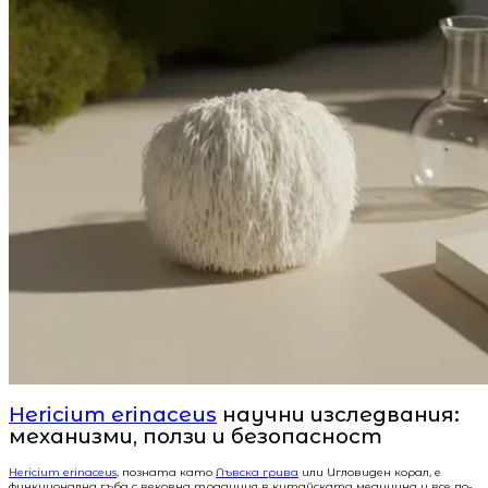
Hericium erinaceus
научни изследвания:
механизми, ползи и безопасност
Hericium erinaceus
, позната като
Лъвска грива
или Игловиден корал, е
функционална гъба с вековна традиция в китайската медицина и все по-