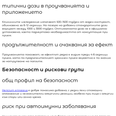
типични дози в проучванията и
приложението
Клиничните изследвания използват 500–1500 mg/ден от воден екстракт,
обикновено за 8-12 седмици. На пазара на добавки стандартните дози
варират между 1000 и 3000 mg/ден. Оптималната доза не е официално
установена, което подчертава необходимостта от консултация при
прием.
продължителност и очаквания за ефект
Проучванията показват, че ефектът рядко е видим преди 4-8 седмици
прием, като по-продължителният хроничен прием вероятно е по-значим
за натрупване на ползите.
Безопасност и рискови групи
общ профил на безопасност
Hericium erinaceus
е добре поносима добавка, с редки леки стомашни
оплаквания и незначителни алергични реакции, особено при лица с алергии
към спори или сенна хрема.
риск при автоимунни заболявания