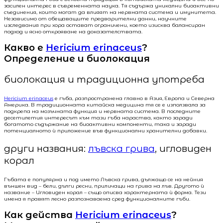
засилен интерес в съвременната наука. Тя съдържа уникални биоактивни
съединения, които могат да влияят на нервната система и имунитета.
Независимо от обещаващите предварителни данни, научните
изследвания при хора остават ограничени, което изисква балансиран
подход и ясно открояване на доказателствата.
Какво е
Hericium erinaceus
?
Определение и биолокация
биолокация и традиционна употреба
Hericium erinaceus
е гъба, разпространена главно в Азия, Европа и Северна
Америка. В традиционната китайска медицина тя се е използвала за
подкрепа на мозъчната функция и нервната система. В последните
десетилетия интересът към тази гъба нараства, както заради
богатото съдържание на биоактивни компоненти, така и заради
потенциалното ѝ приложение във функционални хранителни добавки.
други названия:
лъвска грива
, игловиден
корал
Гъбата е популярна и под името Лъвска грива, дължащо се на нейния
външен вид – бели, дълги ресни, приличащи на грива на лъв. Другото ѝ
название – Игловиден корал – също описва характерната ѝ форма. Тези
имена я правят лесно разпознаваема сред функционалните гъби.
Как действа
Hericium erinaceus
?