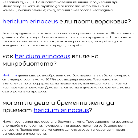
неврална функция. Но липсват човешки клинични проучвания при
Алцхаймер. Никога не трябва да се използва като замяна на
конвенционално лечение; консултация с невролог е необходима.
hericium erinaceus
е ли противораковия?
In vitro проучвания показват апоптоза на раковите клетки. Животински
данни са обещаващи. Но няма човешки клинични проучвания. Никога не се
използва като лечение на рак; всякакви рискови групи трябва да се
консултира със своя онколог преди употреба.
как
hericium erinaceus
влияе на
микробиотата?
Hericium
увеличава разнообразието на бактериите в дебелото черво и
стимулира растежа на SCFA-производящи видове. Това намалява
възпалението и поддържа оста черва-мозък, потенциално влияние на
настроение и познание. Доказателствата е умерено подкрепени, но все
още ограничени при хора.
могат ли деца и бременни жени да
приемат
hericium erinaceus
?
Няма проучвания при деца или бременни жени. Традиционната азиатска
употреба е генерална, но съвременни доказателства за безопасност
липсват. Препоръката е консултация със здравен специалист преди
използване в тези групи.