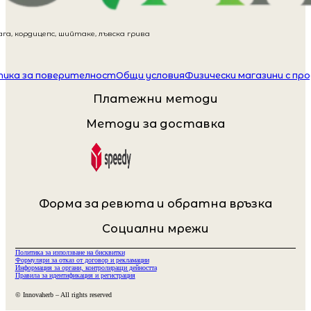
га, кордицепс, шийтаке, лъвска грива
ика за поверителност
Общи условия
Физически магазини с пр
Платежни методи
Методи за доставка
Форма за ревюта и обратна връзка
Социални мрежи
Политика за използване на бисквитки
Формуляри за отказ от договор и рекламации
Информация за органи, контролиращи дейността
Правила за идентификация и регистрация
© Innovaherb – All rights reserved