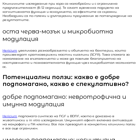
Клиничните изследвания при хора са малобройни и с ограничена
продължителност (8-12 седмици). Те сочат временна подкрепа на
когнитивната функция и ясноумието, но ефектите са скромни.
Необходими са по-големи и дългосрочни проучвания за потвърждение на
резултатите.
оста черва-мозък и микробиотна
модулация
Hericium
увеличава разнообразието и обилието на бактерии, които
произвеждат кратковерижни мастни киселини (SCFA). Това спомага за
намаляване на възпалението и може да повлияе благоприятно на
настроението и познавателната функция чрез микробиотал-мозъчната
ос.
Потенциални ползи: какво е добре
подпомагано, какво е спекулативно?
добре подпомагано: невротрофична и
имунна модулация
Hericium
подпомага синтеза на NGF и BDNF, което е доказано в
животински и in vitro изследвания. Имунният ефект включва активация
на макрофаги и NK-клетки. Все пак преводът в конкретни клинични ползи
е все още ограничен.
умерено подпомагано: когнитивна