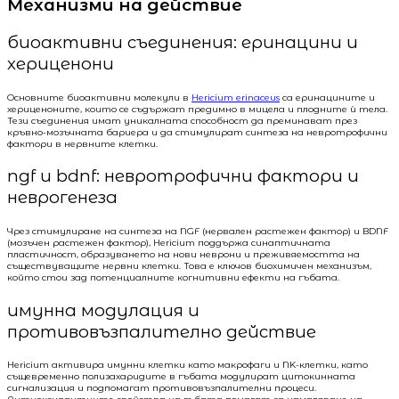
Механизми на действие
биоактивни съединения: еринацини и
хериценони
Основните биоактивни молекули в
Hericium erinaceus
са еринацините и
хериценоните, които се съдържат предимно в мицела и плодните ѝ тела.
Тези съединения имат уникалната способност да преминават през
кръвно-мозъчната бариера и да стимулират синтеза на невротрофични
фактори в нервните клетки.
ngf и bdnf: невротрофични фактори и
неврогенеза
Чрез стимулиране на синтеза на NGF (нервален растежен фактор) и BDNF
(мозъчен растежен фактор), Hericium поддържа синаптичната
пластичност, образуването на нови неврони и преживяемостта на
съществуващите нервни клетки. Това е ключов биохимичен механизъм,
който стои зад потенциалните когнитивни ефекти на гъбата.
имунна модулация и
противовъзпалително действие
Hericium активира имунни клетки като макрофаги и NK-клетки, като
същевременно полизахаридите в гъбата модулират цитокинната
сигнализация и подпомагат противовъзпалителни процеси.