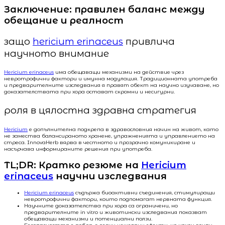
Заключение: правилен баланс между
обещание и реалност
защо
hericium erinaceus
привлича
научното внимание
Hericium erinaceus
има обещаващи механизми на действие чрез
невротрофични фактори и имунна модулация. Традиционната употреба
и предварителните изследвания я правят обект на научно изучаване, но
доказателствата при хора остават скромни и несигурни.
роля в цялостна здравна стратегия
Hericium
е допълнителна подкрепа в здравословния начин на живот, като
не замества балансираното хранене, упражненията и управлението на
стреса. InnovaHerb вярва в честното и прозрачно комуникиране и
насърчава информираните решения при употреба.
TL;DR: Кратко резюме на
Hericium
erinaceus
научни изследвания
Hericium erinaceus
съдържа биоактивни съединения, стимулиращи
невротрофични фактори, които подпомагат нервната функция.
Научните доказателства при хора са ограничени, но
предварителните in vitro и животински изследвания показват
обещаващи механизми и потенциални ползи.