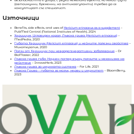
Безопасността е добра, с редки нежелани ефекти, но някои групи
(автоимунни, бременни, на антикоагуланти) трябва да се
консултират със специалист.
Източници
Benefits, side effects, and uses of
Hericium erinaceus as a supplement
–
PubMed Central (National Institutes of Health), 2024
Херициум, Игловиден корал, Лъвска грива (Hericium erinaceus)
–
MedPedia, 2020
Гъбата Херициум (Hericium erinaceus) и нейните полезни свойства
–
Микотерапия, 2020
Ползи от Херициум при невродегенеративни заболявания
– Dr
BioMaster, 2022
Лъвска грива гъба: Научен поглед върху ползите и механизма на
действие
– InnovaHerb, 2023
Лъвска грива за имунната система
– For Life, 2021
Лъвска Грива – гъбата за мозък, нерви и имунитет
– BloomBerry,
2023