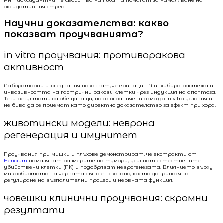
Антиоксидантните свойства на гъбата помагат за намаляване на
оксидативния стрес.
Научни доказателства: какво
показват проучванията?
in vitro проучвания: противоракова
активност
Лабораторни изследвания показват, че еринацин А инхибира растежа и
инвазивността на гастрични ракови клетки чрез индукция на апоптоза.
Тези резултати са обещаващи, но са ограничени само до in vitro условия и
не бива да се приемат като директно доказателство за ефект при хора.
животински модели: неврона
регенерация и имунитет
Проучвания при мишки и плъхове демонстрират, че екстракти от
Hericium
намаляват размерите на тумори, усилват естествените
убийствени клетки (NK) и подобряват неврогенезата. Влиянието върху
микробиотата на червата също е показано, което допринася за
регулиране на възпалителни процеси и нервната функция.
човешки клинични проучвания: скромни
резултати