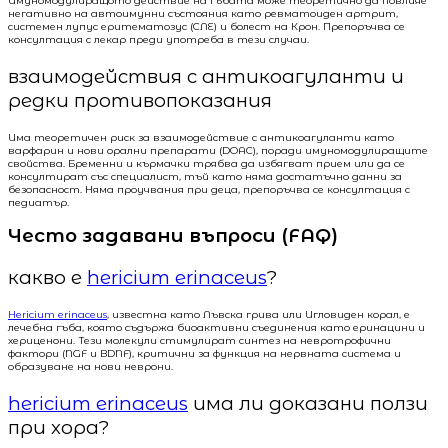
Имуномодулиращото действие на гъбата може теоретично да повлияе
негативно на автоимунни състояния като ревматоиден артрит,
системен лупус еритематозус (СЛЕ) и болест на Крон. Препоръчва се
консултация с лекар преди употреба в тези случаи.
взаимодействия с антикоагуланти и
редки противопоказания
Има теоретичен риск за взаимодействие с антикоагуланти като
варфарин и нови орални препарати (DOAC), поради имуномодулиращите
свойства. Бременни и кърмачки трябва да избягват прием или да се
консултират със специалист, тъй като няма достатъчно данни за
безопасност. Няма проучвания при деца, препоръчва се консултация с
педиатър.
Често задавани въпроси (FAQ)
какво е
hericium erinaceus
?
Hericium erinaceus
, известна като Лъвска грива или Игловиден корал, е
лечебна гъба, която съдържа биоактивни съединения като еринацини и
хериценони. Тези молекули стимулират синтез на невротрофични
фактори (NGF и BDNF), критични за функция на нервната система и
образуване на нови неврони.
hericium erinaceus
има ли доказани ползи
при хора?