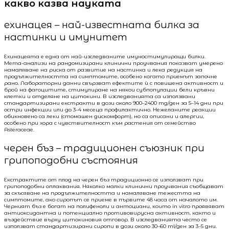
какво казва науката
ехинацея – най-известната билка за
настинки и имунитет
Ехинацеята е една от най-изследваните имуностимулиращи билки.
Мета-анализи на рандомизирани клинични проучвания показват умерено
намаляване на риска от развитие на настинка и лека редукция на
продължителността на симптомите, особено когато приемът започне
рано. Лабораторни данни свързват ефектите ѝ с повишена активност и
брой на фагоцитите, стимулиране на някои субпопулации бели кръвни
клетки и отделяне на цитокини. В изследванията са използвани
стандартизирани екстракти в дози около 900–2400 mg/ден за 5–14 дни при
остри инфекции или до 3–4 месеца профилактично. Нежеланите реакции
обикновено са леки (стомашен дискомфорт), но са описани и алергии,
особено при хора с чувствителност към растения от семейство
Asteraceae.
черен бъз – традиционен съюзник при
грипоподобни състояния
Екстрактите от плод на черен бъз традиционно се използват при
грипоподобни оплаквания. Няколко малки клинични проучвания съобщават
за скъсяване на продължителността и намаляване тежестта на
симптомите, ако сиропът се приеме в първите 48 часа от началото им.
Черният бъз е богат на полифеноли и антоциани, които in vitro проявяват
антиоксидантна и потенциално противовирусна активност, както и
въздействие върху цитокиновия отговор. В изследванията често се
използват стандартизирани сиропи в дози около 30–60 ml/ден за 3–5 дни.