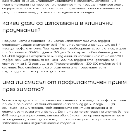
суха билка на чаша. Стандартизираните екстракти, използвани в
повечето клинични проучвания, позволяват по-прецизен контрол върху
съдържанието на активни съставки и улесняват съпоставянето на
резултатите между различни изследвания и формули.
какви дози са използвани в клинични
проучвания?
Проучванията с ехинацея най-често използват 900–2400 mg/ден
стандартизиран екстракт за 5–14 дни при остри инфекции или до 3–4
месеца профилактично. При черен бъз преобладават сиропи с плод, в дози
приблизително 30–60 ml/ден за 3–5 дни. За астрагал обичайните дози са
500–1500 mg/ден екстракт за 4–12 седмици, за котешки нокът – около 700
mg/ден за 6–8 седмици, за женшен – 200–400 mg/ден стандартизиран
екстракт за 8–12 седмици, а за Tinospora cordifolia – 300–600 mg/ден за 4–8
седмици. Тези стойности са описателни и не представляват
индивидуална препоръка за дозиране.
има ли смисъл от профилактичен прием
през зимата?
Част от проучванията с ехинацея и женшен разглеждат профилактичен
прием в по-рискови сезони, обикновено за период до 8–12 седмици (за
ехинацея – до 3–4 месеца). Наблюдаваните ефекти са умерени и не
елиминират риска от инфекции. Данните за по-дългосрочна употреба над
6–12 месеца са ограничени, затова обичайно се препоръчва приемът да е
на отделни курсове и да се консултира със специалист при хронични
заболявания или медикаментозна терапия.