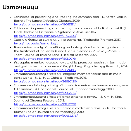
Източници
Echinacea for preventing and treating the common cold – R. Karsch-Volk, K.
Barrett. The Lancet Infectious Diseases, 2009.
https://pubmed.ncbi.nlm.nih.gov/19063351/
Echinacea for preventing and treating the common cold – R. Karsch-Volk, J.
Linde. Cochrane Database of Systematic Reviews, 2014.
https://pubmed.ncbi.nlm.nih.gov/21738390/
Храни и билки за силна имунна система. Medpedia (Framar), 2017.
https://medpedia.framar.bg/…
Randomized study of the efficacy and safety of oral elderberry extract in
the treatment of influenza A and B virus infections – Z. Zakay-Rones, E.
Thom. Journal of International Medical Research, 2004.
https://pubmed.ncbi.nlm.nih.gov/15080016/
Astragalus membranaceus: a review of its protection against inflammation
and gastrointestinal cancers – X. Fu, Y. Wang. Phytotherapy Research, 2014.
https://pubmed.ncbi.nlm.nih.gov/23836105/
Immunomodulatory effects of Astragalus membranaceus and its main
constituents – Y. Li, H. Li. Chinese Medicine, 2016.
https://pubmed.ncbi.nlm.nih.gov/26690129/
Immunomodulating activity of Uncaria tomentosa on human monocytes –
M. Sandoval, R. Charbonnet. Journal of Ethnopharmacology, 2000.
https://pubmed.ncbi.nlm.nih.gov/10962212/
Immunomodulatory effects of Panax ginseng: a review – J. Kim, H. Kim.
Journal of Ginseng Research, 2013.
https://pubmed.ncbi.nlm.nih.gov/23713255/
Immunomodulatory effects of Tinospora cordifolia: a review – P. Sharma, A.
Kumar. Indian Journal of Pharmacology, 2010.
https://pubmed.ncbi.nlm.nih.gov/20482278/