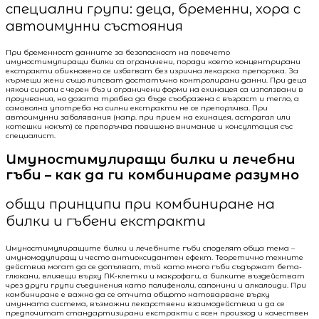
специални групи: деца, бременни, хора с
автоимунни състояния
При бременност данните за безопасност на повечето
имуностимулиращи билки са ограничени, поради което концентрирани
екстракти обикновено се избягват без изрична лекарска препоръка. За
кърмещи жени също липсват достатъчно контролирани данни. При деца
някои сиропи с черен бъз и ограничени форми на ехинацея са използвани в
проучвания, но дозата трябва да бъде съобразена с възраст и тегло, а
самоволна употреба на силни екстракти не се препоръчва. При
автоимунни заболявания (напр. при прием на ехинацея, астрагал или
котешки нокът) се препоръчва повишено внимание и консултация със
специалист.
Имуностимулиращи билки и лечебни
гъби – как да ги комбинираме разумно
общи принципи при комбиниране на
билки и гъбени екстракти
Имуностимулиращите билки и лечебните гъби споделят обща тема –
имуномодулиращ и често антиоксидантен ефект. Теоретично техните
действия могат да се допълват, тъй като много гъби съдържат бета-
глюкани, влияещи върху NK-клетки и макрофаги, а билките въздействат
чрез други групи съединения като полифеноли, сапонини и алкалоиди. При
комбиниране е важно да се отчита общото натоварване върху
имунната система, възможни лекарствени взаимодействия и да се
предпочитат стандартизирани екстракти с ясен произход и качествен