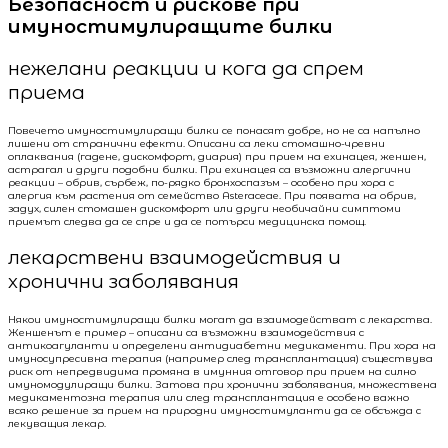
Безопасност и рискове при
имуностимулиращите билки
нежелани реакции и кога да спрем
приема
Повечето имуностимулиращи билки се понасят добре, но не са напълно
лишени от странични ефекти. Описани са леки стомашно-чревни
оплаквания (гадене, дискомфорт, диария) при прием на ехинацея, женшен,
астрагал и други подобни билки. При ехинацея са възможни алергични
реакции – обрив, сърбеж, по-рядко бронхоспазъм – особено при хора с
алергия към растения от семейство Asteraceae. При появата на обрив,
задух, силен стомашен дискомфорт или други необичайни симптоми
приемът следва да се спре и да се потърси медицинска помощ.
лекарствени взаимодействия и
хронични заболявания
Някои имуностимулиращи билки могат да взаимодействат с лекарства.
Женшенът е пример – описани са възможни взаимодействия с
антикоагуланти и определени антидиабетни медикаменти. При хора на
имуносупресивна терапия (например след трансплантация) съществува
риск от непредвидима промяна в имунния отговор при прием на силно
имуномодулиращи билки. Затова при хронични заболявания, множествена
медикаментозна терапия или след трансплантация е особено важно
всяко решение за прием на природни имуностимуланти да се обсъжда с
лекуващия лекар.