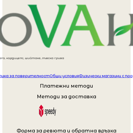
га, кордицепс, шийтаке, лъвска грива
ика за поверителност
Общи условия
Физически магазини с пр
Платежни методи
Методи за доставка
Форма за ревюта и обратна връзка