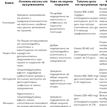
Основни насоки от
Ниво на научна
Типични дози
Билка
проучванията
подкрепа
от проучвания
пред
Възм
Около 900–2400
стом
По-добре
Умерено намаляване
mg/ден
оплак
подкрепено за
на риска и
стандартизиран
алерг
настинки и
продължителността
екстракт за 5–14
пови
Ехинацея
инфекции на
на настинки, особено
дни при остри
вним
горните
при ранно започване
състояния или до
авто
дихателни
на приема.
3–4 месеца
забол
пътища.
профилактично.
имун
тера
По-бързо отзвучаване
Огра
на грипоподобни
Добре
изсле
симптоми и
подкрепено за
Около 30–60 ml/
необх
евентуално по-малка
грипоподобни
ден
вним
Черен бъз
нужда от
симптоми в
стандартизиран
избор
допълнителни
малки клинични
сироп за 3–5 дни.
при д
медикаменти при
проучвания.
хрон
прием в първите 48
забол
часа.
Имуномодулиращ
Данн
Умерено
ефект, подобрена
огран
подкрепено за
субективна умора и
Около 500–1500 mg/
предп
обща имунна
Астрагал
по-ниска честота на
ден екстракт за
при 
подкрепа и
респираторни
4–12 седмици.
състо
адаптация към
инфекции в някои
имун
стрес.
проучвания.
тера
Възм
Адаптоген с
Около 200–400 mg/
безсъ
имуномодулиращ
Умерено
ден
възбу
ефект; някои
подкрепено за
стандартизиран
поте
Женшен
изпитвания показват
обща имунна
екстракт (4–7%
взаи
по-ниска честота на
устойчивост и