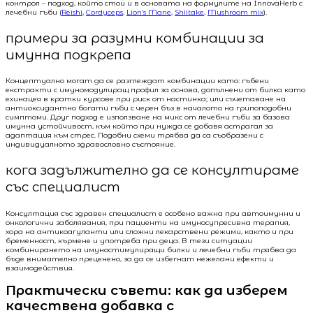
контрол – подход, който стои и в основата на формулите на InnovaHerb с
лечебни гъби (
Reishi
,
Cordyceps
,
Lion’s Mane
,
Shiitake
,
Mushroom mix
).
примери за разумни комбинации за
имунна подкрепа
Концептуално могат да се разглеждат комбинации като: гъбени
екстракти с имуномодулиращ профил за основа, допълнени от билка като
ехинацея в кратки курсове при риск от настинка; или съчетаване на
антиоксидантно богати гъби с черен бъз в началото на грипоподобни
симптоми. Друг подход е използване на микс от лечебни гъби за базова
имунна устойчивост, към който при нужда се добавя астрагал за
адаптация към стрес. Подобни схеми трябва да са съобразени с
индивидуалното здравословно състояние.
кога задължително да се консултираме
със специалист
Консултация със здравен специалист е особено важна при автоимунни и
онкологични заболявания, при пациенти на имуносупресивна терапия,
хора на антикоагуланти или сложни лекарствени режими, както и при
бременност, кърмене и употреба при деца. В тези ситуации
комбинирането на имуностимулиращи билки и лечебни гъби трябва да
бъде внимателно преценено, за да се избегнат нежелани ефекти и
взаимодействия.
Практически съвети: как да изберем
качествена добавка с