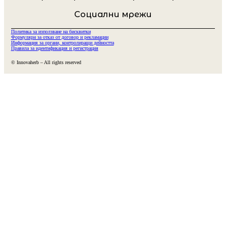
Социални мрежи
Политика за използване на бисквитки
Формуляри за отказ от договор и рекламации
Информация за органи, контролиращи дейността
Правила за идентификация и регистрация
© Innovaherb – All rights reserved