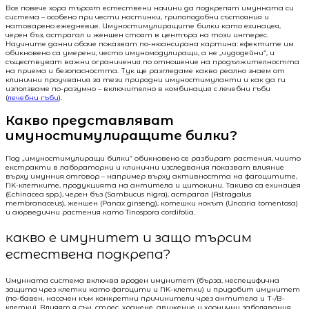
Все повече хора търсят естествени начини да подкрепят имунната си
система – особено при чести настинки, грипоподобни състояния и
натоварено ежедневие. Имуностимулиращите билки като ехинацея,
черен бъз, астрагал и женшен стоят в центъра на този интерес.
Научните данни обаче показват по-нюансирана картина: ефектите им
обикновено са умерени, често имуномодулиращи, а не „чудодейни“, и
съществуват важни ограничения по отношение на продължителността
на приема и безопасността. Тук ще разгледаме какво реално знаем от
клинични проучвания за тези природни имуностимуланти и как да ги
използваме по-разумно – включително в комбинация с лечебни гъби
(
лечебни гъби
).
Какво представляват
имуностимулиращите билки?
Под „имуностимулиращи билки“ обикновено се разбират растения, чиито
екстракти в лабораторни и клинични изследвания показват влияние
върху имунния отговор – например върху активността на фагоцитите,
NK-клетките, продукцията на антитела и цитокини. Такива са ехинацея
(Echinacea spp.), черен бъз (Sambucus nigra), астрагал (Astragalus
membranaceus), женшен (Panax ginseng), котешки нокът (Uncaria tomentosa)
и аюрведични растения като Tinospora cordifolia.
какво е имунитет и защо търсим
естествена подкрепа?
Имунната система включва вроден имунитет (бърза, неспецифична
защита чрез клетки като фагоцити и NK-клетки) и придобит имунитет
(по-бавен, насочен към конкретни причинители чрез антитела и Т-/В-
клетки). Влияят я сън, стрес, хранене, движение и хронични заболявания.