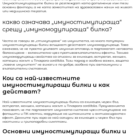
Имуностимулиращите билки се разглеждат като допълнение към тези
основни фактори, а не като заместител на здравословен начин на живот
или медицинска терапия.
какво означава „имуностимулираща“
срещу „имуномодулираща“ билка?
Често се говори за „стимулиране“ на имунитета, но много популярни
имуностимулиращи билки всъщност действат имуномодулиращо. Това
означава, че не просто усилват имунния отговор, а подпомагат неговото
балансиране – включително чрез противовъзпалителни ефекти. Такива
имуномодулиращи свойства са описани за ехинацея, астрагал, женшен,
котешки нокът и Tinospora cordifolia. Този подход е особено важен, защото
„повече имунитет“ не винаги е по-добре, особено при автоимунни и
възпалителни състояния.
Кои са най-известните
имуностимулиращи билки и как
действат?
Най-известните имуностимулиращи билки са ехинацея, черен бъз,
астрагал, женшен, котешки нокът и Tinospora cordifolia. Проучванията
показват, че те подпомагат имунната система чрез стимулиране на
фагоцити и NK-клетки, модулация на цитокините и антиоксидантен
ефект. Данните при хора са най-солидни за ехинацея и черен бъз при
настинки и грипоподобни симптоми.
Основни имуностимулиращи билки и