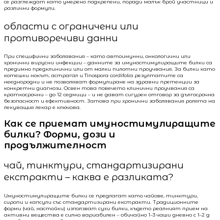
се разглеждат като умерено подкрепени, поради малък брой участници и
различни формули.
области с ограничени или
противоречиви данни
При специфични заболявания – като автоимунни, онкологични или
хронични вирусни инфекции – данните за имуностимулиращите билки са
предимно предклинични или от малки пилотни проучвания. За билки като
котешки нокът, астрагал и Tinospora cordifolia резултатите са
нееднородни и не позволяват формулиране на здравни претенции за
конкретни диагнози. Освен това повечето клинични проучвания са
краткосрочни – до 12 седмици – и не дават сигурен отговор за дългосрочна
безопасност и ефективност. Затова при хронични заболявания ролята на
лекуващия лекар е ключова.
Как се приемат имуностимулиращите
билки? Форми, дози и
продължителност
чай, тинктури, стандартизирани
екстракти – каква е разликата?
Имуностимулиращите билки се предлагат като чайове, тинктури,
сиропи и капсули със стандартизирани екстракти. Традиционните
форми (чай, настойки) използват сухи билки, където реалният прием на
активни вещества е силно вариабилен – обичайно 1–3 чаши дневно с 1–2 g