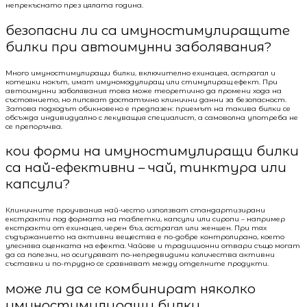
непрекъснато през цялата година.
безопасни ли са имуностимулиращите
билки при автоимунни заболявания?
Много имуностимулиращи билки, включително ехинацея, астрагал и
котешки нокът, имат имуномодулиращ или стимулиращ ефект. При
автоимунни заболявания това може теоретично да промени хода на
състоянието, но липсват достатъчно клинични данни за безопасност.
Затова подходът обикновено е предпазен: приемът на такива билки се
обсъжда индивидуално с лекуващия специалист, а самоволна употреба не
се препоръчва.
кои форми на имуностимулиращи билки
са най-ефективни – чай, тинктура или
капсули?
Клиничните проучвания най-често използват стандартизирани
екстракти под формата на таблетки, капсули или сиропи – например
екстракти от ехинацея, черен бъз, астрагал или женшен. При тях
съдържанието на активни вещества е по-добре контролирано, което
улеснява оценката на ефекта. Чайове и традиционни отвари също могат
да са полезни, но осигуряват по-непредвидими количества активни
съставки и по-трудно се сравняват между отделните продукти.
може ли да се комбинират няколко
имуностимулиращи билки