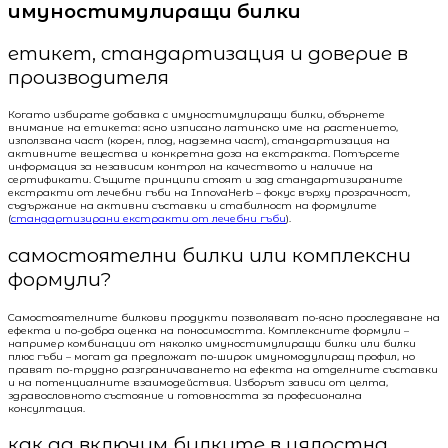
имуностимулиращи билки
етикет, стандартизация и доверие в
производителя
Когато избирате добавка с имуностимулиращи билки, обърнете
внимание на етикета: ясно изписано латинско име на растението,
използвана част (корен, плод, надземна част), стандартизация на
активните вещества и конкретна доза на екстракта. Потърсете
информация за независим контрол на качеството и наличие на
сертификати. Същите принципи стоят и зад стандартизираните
екстракти от лечебни гъби на InnovaHerb – фокус върху прозрачност,
съдържание на активни съставки и стабилност на формулите
(
стандартизирани екстракти от лечебни гъби
).
самостоятелни билки или комплексни
формули?
Самостоятелните билкови продукти позволяват по-ясно проследяване на
ефекта и по-добра оценка на поносимостта. Комплексните формули –
например комбинации от няколко имуностимулиращи билки или билки
плюс гъби – могат да предложат по-широк имуномодулиращ профил, но
правят по-трудно разграничаването на ефекта на отделните съставки
и на потенциалните взаимодействия. Изборът зависи от целта,
здравословното състояние и готовността за професионална
консултация.
как да включим билките в цялостна