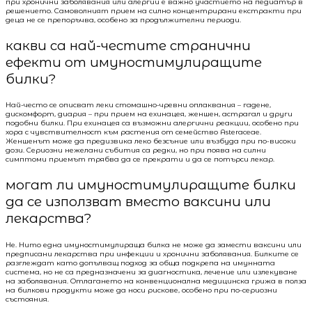
при хронични заболявания или алергии е важно участието на педиатър в
решението. Самоволният прием на силно концентрирани екстракти при
деца не се препоръчва, особено за продължителни периоди.
какви са най-честите странични
ефекти от имуностимулиращите
билки?
Най-често се описват леки стомашно-чревни оплаквания – гадене,
дискомфорт, диария – при прием на ехинацея, женшен, астрагал и други
подобни билки. При ехинацея са възможни алергични реакции, особено при
хора с чувствителност към растения от семейство Asteraceae.
Женшенът може да предизвика леко безсъние или възбуда при по-високи
дози. Сериозни нежелани събития са редки, но при поява на силни
симптоми приемът трябва да се прекрати и да се потърси лекар.
могат ли имуностимулиращите билки
да се използват вместо ваксини или
лекарства?
Не. Нито една имуностимулираща билка не може да замести ваксини или
предписани лекарства при инфекции и хронични заболявания. Билките се
разглеждат като допълващ подход за обща подкрепа на имунната
система, но не са предназначени за диагностика, лечение или излекуване
на заболявания. Отлагането на конвенционална медицинска грижа в полза
на билкови продукти може да носи рискове, особено при по-сериозни
състояния.