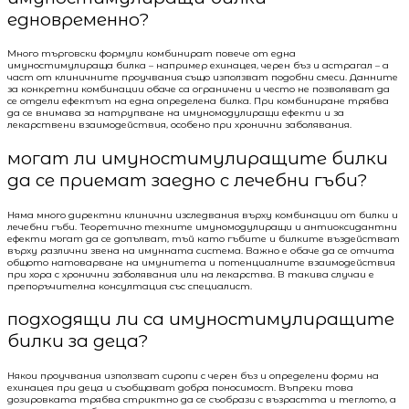
едновременно?
Много търговски формули комбинират повече от една
имуностимулираща билка – например ехинацея, черен бъз и астрагал – а
част от клиничните проучвания също използват подобни смеси. Данните
за конкретни комбинации обаче са ограничени и често не позволяват да
се отдели ефектът на една определена билка. При комбиниране трябва
да се внимава за натрупване на имуномодулиращи ефекти и за
лекарствени взаимодействия, особено при хронични заболявания.
могат ли имуностимулиращите билки
да се приемат заедно с лечебни гъби?
Няма много директни клинични изследвания върху комбинации от билки и
лечебни гъби. Теоретично техните имуномодулиращи и антиоксидантни
ефекти могат да се допълват, тъй като гъбите и билките въздействат
върху различни звена на имунната система. Важно е обаче да се отчита
общото натоварване на имунитета и потенциалните взаимодействия
при хора с хронични заболявания или на лекарства. В такива случаи е
препоръчителна консултация със специалист.
подходящи ли са имуностимулиращите
билки за деца?
Някои проучвания използват сиропи с черен бъз и определени форми на
ехинацея при деца и съобщават добра поносимост. Въпреки това
дозировката трябва стриктно да се съобрази с възрастта и теглото, а