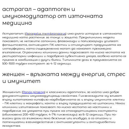
астрагал – адаптоген и
имуномодулатор от източната
медицина
Астрагалът (
Astragalus membranaceus
) има дълга история в източната
медицина като растение за тонус и защита. Предклинични модели
показват, че неговите сапонини, флавоноиди и полизахариди усилват
фагоцитозата, активират NK-клетки и стимулират продукцията на
интерферони, като същевременно могат да намалят прекомерно
възпаление. Ограничени клинични данни подсказват по-ниска честота на
респираторни инфекции и подобрена субективна умора, особено когато се
приема в комбинация с други билки. Типичните дози в проучванията са
500–1500 mg/ден екстракт за 4–12 седмици.
женшен – връзката между енергия, стрес
и имунитет
Женшенът (
Panax ginseng
) е класически адаптоген, за който има добре
документирани имуномодулиращи свойства. Гинзенозидите му влияят
върху хипоталамо-хипофизо-надбъбречната ос и върху имунните клетки
– NK-клетки и макрофаги, както и върху продукцията на цитокини. Някои
клинични изпитвания показват по-ниска честота на настинки и
подобрение на умората при прием на стандартизирани екстракти
(обикновено 200–400 mg/ден, 4–7% гинзенозиди) за 8–12 седмици. При по-
високи дози са възможни леко безсъние или възбуда, а са описани и
потенциални взаимодействия с антикоагуланти и антидиабетни
лекарства.