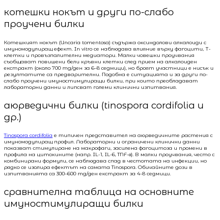
котешки нокът и други по-слабо
проучени билки
Котешкият нокът (Uncaria tomentosa) съдържа оксиндолови алкалоиди с
имуномодулиращ ефект. In vitro се наблюдава влияние върху фагоцити, Т-
клетки и провъзпалителни медиатори. Малки човешки проучвания
съобщават повишени бели кръвни клетки след прием на алкалоиден
екстракт (около 700 mg/ден за 6–8 седмици), но броят участници е нисък и
резултатите са предварителни. Подобна е ситуацията и за други по-
слабо проучени имуностимулиращи билки, при които преобладават
лабораторни данни и липсват големи клинични изпитвания.
аюрведични билки (tinospora cordifolia и
др.)
Tinospora cordifolia
е типичен представител на аюрведичните растения с
имуномодулиращ профил. Лабораторни и ограничени клинични данни
показват стимулиране на макрофаги, засилена фагоцитоза и промени в
профила на цитокините (напр. IL-1, IL-6, TNF-α). В малки проучвания, често с
комбинирани формули, се наблюдава спад в честотата на инфекции, но
рядко се изолира ефектът на самата Tinospora. Обичайните дози в
изпитванията са 300–600 mg/ден екстракт за 4–8 седмици.
сравнителна таблица на основните
имуностимулиращи билки