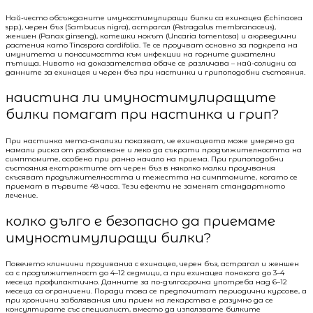
Най-често обсъжданите имуностимулиращи билки са ехинацея (Echinacea
spp.), черен бъз (Sambucus nigra), астрагал (Astragalus membranaceus),
женшен (Panax ginseng), котешки нокът (Uncaria tomentosa) и аюрведични
растения като Tinospora cordifolia. Те се проучват основно за подкрепа на
имунитета и поносимостта към инфекции на горните дихателни
пътища. Нивото на доказателства обаче се различава – най-солидни са
данните за ехинацея и черен бъз при настинки и грипоподобни състояния.
наистина ли имуностимулиращите
билки помагат при настинка и грип?
При настинка мета-анализи показват, че ехинацеята може умерено да
намали риска от разболяване и леко да съкрати продължителността на
симптомите, особено при ранно начало на приема. При грипоподобни
състояния екстрактите от черен бъз в няколко малки проучвания
скъсяват продължителността и тежестта на симптомите, когато се
приемат в първите 48 часа. Тези ефекти не заменят стандартното
лечение.
колко дълго е безопасно да приемаме
имуностимулиращи билки?
Повечето клинични проучвания с ехинацея, черен бъз, астрагал и женшен
са с продължителност до 4–12 седмици, а при ехинацея понякога до 3–4
месеца профилактично. Данните за по-дългосрочна употреба над 6–12
месеца са ограничени. Поради това се предпочитат периодични курсове, а
при хронични заболявания или прием на лекарства е разумно да се
консултирате със специалист, вместо да използвате билките