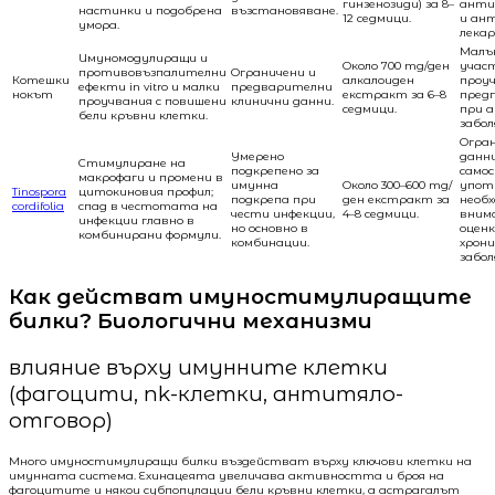
гинзенозиди) за 8–
анти
настинки и подобрена
възстановяване.
12 седмици.
и ан
умора.
лекар
Малъ
Имуномодулиращи и
Около 700 mg/ден
учас
противовъзпалителни
Ограничени и
Котешки
алкалоиден
проу
ефекти in vitro и малки
предварителни
нокът
екстракт за 6–8
предп
проучвания с повишени
клинични данни.
седмици.
при 
бели кръвни клетки.
забол
Огра
Умерено
данни
Стимулиране на
подкрепено за
само
макрофаги и промени в
имунна
Около 300–600 mg/
упот
Tinospora
цитокиновия профил;
подкрепа при
ден екстракт за
необх
cordifolia
спад в честотата на
чести инфекции,
4–8 седмици.
вним
инфекции главно в
но основно в
оценк
комбинирани формули.
комбинации.
хрон
забол
Как действат имуностимулиращите
билки? Биологични механизми
влияние върху имунните клетки
(фагоцити, nk-клетки, антитяло-
отговор)
Много имуностимулиращи билки въздействат върху ключови клетки на
имунната система. Ехинацеята увеличава активността и броя на
фагоцитите и някои субпопулации бели кръвни клетки, а астрагалът