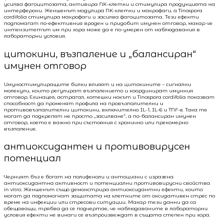
усилва фагоцитозата, активира NK-клетки и стимулира продукцията на
интерферони. Женшенът модулира NK-клетки и макрофаги, а Tinospora
cordifolia стимулира макрофаги и засилва фагоцитозата. Тези ефекти
подпомагат по-ефективния вроден и придобит имунен отговор, макар че
интензитетът им при хора може да е по-умерен от наблюдавания в
лабораторни условия.
цитокини, възпаление и „балансиран“
имунен отговор
Имуностимулиращите билки влияят и на цитокините – сигнални
молекули, които регулират възпалението и координират имунния
отговор. Ехинацея, астрагал, котешки нокът и Tinospora cordifolia показват
способност да променят профила на провъзпалителни и
противовъзпалителни цитокини, включително IL-1, IL-6 и TNF-α. Така те
могат да подкрепят не просто „засилване“, а по-балансиран имунен
отговор, което е важно при състояния с хронично или прекомерно
възпаление.
антиоксидантен и противовирусен
потенциал
Черният бъз е богат на полифеноли и антоциани с изразена
антиоксидантна активност и потенциални противовирусни свойства
in vitro. Женшенът също демонстрира антиоксидантни ефекти, които
могат да подпомогнат защитата на клетките от оксидативен стрес по
време на инфекции или стресови ситуации. Макар тези данни да са
обещаващи, трябва да се подчертае, че наблюдаваните в лабораторни
условия ефекти не винаги се възпроизвеждат в същата степен при хора.