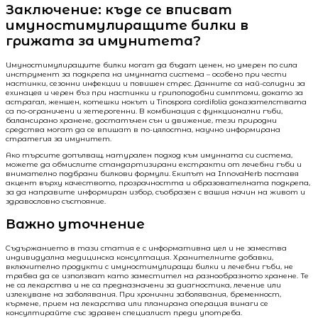
Заключение: къде се вписват
имуностимулиращите билки в
грижата за имунитета?
Имуностимулиращите билки могат да бъдат ценен, но умерен по сила
инструмент за подкрепа на имунната система – особено при чести
настинки, сезонни инфекции и повишен стрес. Данните са най-солидни за
ехинацея и черен бъз при настинки и грипоподобни симптоми, докато за
астрагал, женшен, котешки нокът и Tinospora cordifolia доказателствата
са по-ограничени и хетерогенни. В комбинация с функционални гъби,
балансирано хранене, достатъчен сън и движение, тези природни
средства могат да се впишат в по-цялостна, научно информирана
стратегия за имунитет.
Ако търсите допълващ, натурален подход към имунната си система,
можете да обмислите стандартизирани екстракти от лечебни гъби и
внимателно подбрани билкови формули. Екипът на InnovaHerb поставя
акцент върху качеството, прозрачността и образователната подкрепа,
за да направите информиран избор, съобразен с вашия начин на живот и
здравословно състояние.
Важно уточнение
Съдържанието в тази статия е с информативна цел и не замества
индивидуална медицинска консултация. Хранителните добавки,
включително продукти с имуностимулиращи билки и лечебни гъби, не
трябва да се използват като заместител на разнообразното хранене. Те
не са лекарства и не са предназначени за диагностика, лечение или
излекуване на заболявания. При хронични заболявания, бременност,
кърмене, прием на лекарства или планирана операция винаги се
консултирайте със здравен специалист преди употреба.