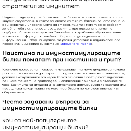
стратегия за имунитет
Имуностимулиращите билки имат най-голям смисъл като част от по-
широка стратегия, в която основата са сънът, балансираното хранене,
движението и управлението на стреса. Към тях могат да се добавят
лечебни гъби с имуномодулиращ ефект и, при нужда, внимателно
подбрани билкови екстракти. InnovaHerb разработва образователни
материали и формули с лечебни гъби, които да подпомогнат
информирания избор на хората, търсещи устойчив и научно обоснован
подход към имунната си система (
InnovaHerb insights
).
Наистина ли имуностимулиращите
билки помагат при настинка и грип?
Клинични изследвания показват, че ехинацеята може умерено да намали
риска от настинка и да съкрати продължителността на симптомите,
докато екстрактите от черен бъз са свързани с по-бързо отзвучаване и
по-ниска тежест на грипоподобни оплаквания при прием в първите 48
часа. Ефектите са умерени и не заместват антивирусни лекарства или
медицинска консултация, но могат да бъдат полезно допълнение към
общите мерки.
Често задавани въпроси за
имуностимулиращите билки
кои са най-популярните
имуностимулиращи билки?