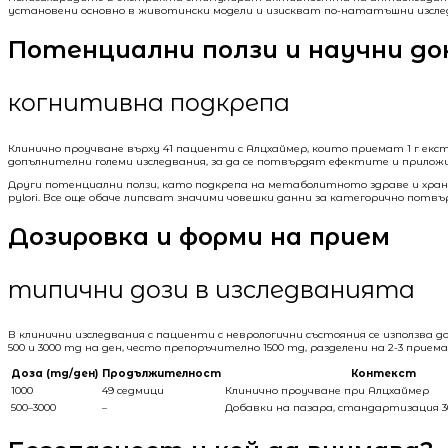
установени основно в животински модели и изискват по-нататъшни изсле
Потенциални ползи и научни д
когнитивна подкрепа
Клинично проучване върху 41 пациенти с Алцхаймер, които приемат 1 г екс
допълнителни големи изследвания, за да се потвърдят ефектите и прилож
Други потенциални ползи, като подкрепа на метаболитното здраве и хранос
pylori. Все още обаче липсват значими човешки данни за категорично потвъ
Дозировка и форми на прием
типични дози в изследванията
В клинични изследвания с пациенти с неврологични състояния се използва 
500 и 3000 mg на ден, често препоръчително 1500 mg, разделени на 2-3 прие
Доза (mg/ден)
Продължителност
Контекст
1000
49 седмици
Клинично проучване при Алцхаймер
500–3000
–
Добавки на пазара, стандартизация 3