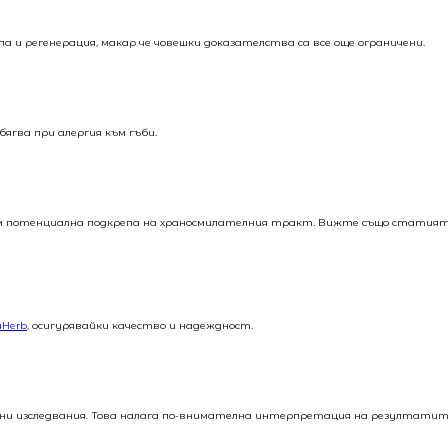
и регенерация, макар че човешки доказателства са все още ограничени.
ягва при алергия към гъби.
а към потенциална подкрепа на храносмилателния тракт. Вижте също статия
aHerb
, осигурявайки качество и надеждност.
рни изследвания. Това налага по-внимателна интерпретация на резултатит