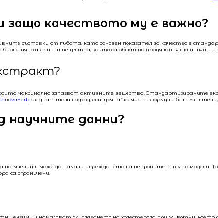
 и защо качеството му е важно?
ите съставки от гъбата, като основен показател за качество е стандартиз
иологично активни вещества, които са обект на проучвания с клинични и 
екстракт?
които максимално запазват активните вещества. Стандартизираните екстр
InnovaHerb
следват този подход, осигурявайки чисти формули без пълнители,
ед научните данни?
на миелин и може да намали увреждането на невроните в in vitro модели. 
ра са ограничени.
ензими и намаляват окисляването на холестерола при животни, което доп