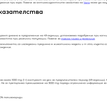
двания при хора. Повече за антиоксидантните свойства на
Чага
може да на
оказателства
тракт дневно в продължение на 49 седмици, установява подобрение при когни
имостта при различни популации. Повече за
лъвска грива и деменция
.
милането, са изследвани предимно в животински модели и in vitro, където 
рждение.
доза около 1000 mg (1 г) екстракт на ден за продължителен период (49 седм
ма. Не се препоръчва превишаване на 3000 mg поради ограничена информация за
0% полизахариди