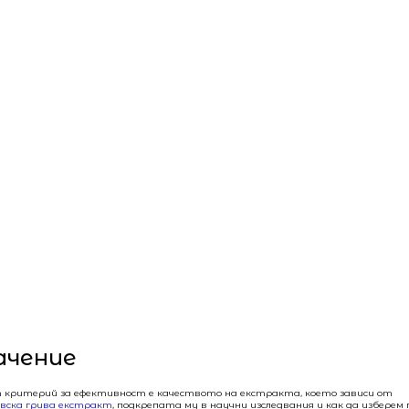
ачение
ият критерий за ефективност е качеството на екстракта, което зависи от
вска грива екстракт
, подкрепата му в научни изследвания и как да изберем