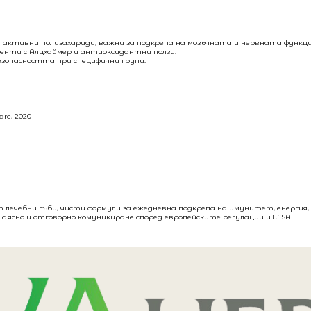
активни полизахариди, важни за подкрепа на мозъчната и нервната функци
енти с Алцхаймер и антиоксидантни ползи.
безопасността при специфични групи.
care, 2020
т лечебни гъби, чисти формули за ежедневна подкрепа на имунитет, енергия
с ясно и отговорно комуникиране според европейските регулации и EFSA.