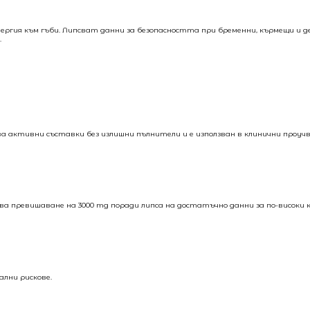
ергия към гъби. Липсват данни за безопасността при бременни, кърмещи и де
.
ява активни съставки без излишни пълнители и е използван в клинични проуч
ягва превишаване на 3000 mg поради липса на достатъчно данни за по-високи 
лни рискове.