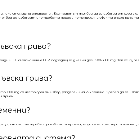
ни леки стомашни оплаквания. Екстрактът трябва да се избягва от хора с ал
трябва да избягват употребата поради потенциални ефекти върху кръвта
ъвска грива?
и и 10:1 съотношение DER, подходящ за дневни дози 500-3000 mg. Той осигур
ъвска грива?
о 1500 mg са често срещан избор, разделени на 2-3 приема. Трябва да се изб
и прием.
ременни?
деца, затова те трябва да избягват приема, за да се минимизират потенциа
 нервната система?