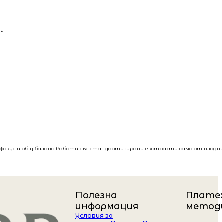
я.
, фокус и общ баланс. Работи със стандартизирани екстракти само от плодн
Полезна
Плате
информация
метод
Условия за