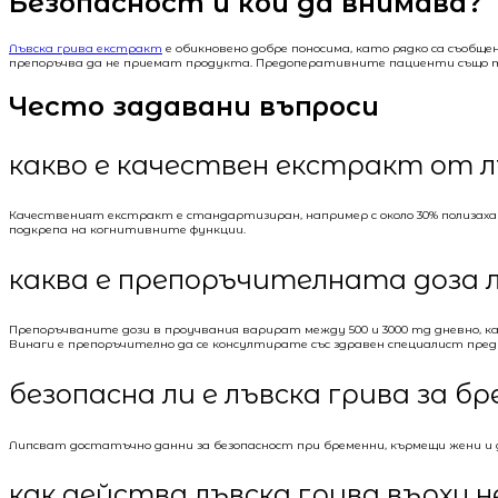
Безопасност и кой да внимава?
Лъвска грива екстракт
е обикновено добре поносима, като рядко са съобще
препоръчва да не приемат продукта. Предоперативните пациенти също 
Често задавани въпроси
какво е качествен екстракт от л
Качественият екстракт е стандартизиран, например с около 30% полизахарид
подкрепа на когнитивните функции.
каква е препоръчителната доза л
Препоръчваните дози в проучвания варират между 500 и 3000 mg дневно, кат
Винаги е препоръчително да се консултирате със здравен специалист пред
безопасна ли е лъвска грива за б
Липсват достатъчно данни за безопасност при бременни, кърмещи жени и 
как действа лъвска грива върху