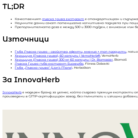
TL;DR
Качественият
лъвска грива екстракт
е стандартизиран и съдържа 
Научните данни сочат потенциална когнитивна подкрепа при паци
Препоръчителната доза е между 500 и 3000 mg/ден, с внимание към 
Източници
Гъба Лъвска грива – свойства, ефекти, мнения + топ продукти
, natu.
Херициум (Лъвска грива), 60 капсули | VemoHerb®
, VemoHerb
Херициум (Лъвска грива) 300 мг 60 капсули | Dr. Biomaster
, Biomall
Лъвска Грива гъба екстракт Биохерба
, Fitness Dobavki
Гъба „Лъвска грива“ (Lion’s Mane)
, Herbalkan
За InnovaHerb
InnovaHerb
е модерен бранд за уелнес, който създава премиум екстракти о
произведени в GMP-сертифициран завод, без пълнители и излишни добавки, 