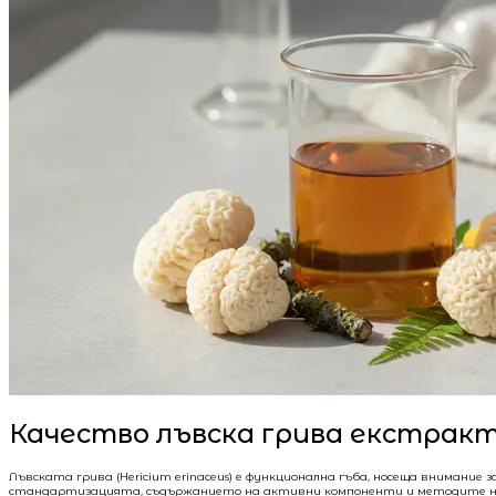
Качество лъвска грива екстракт
Лъвската грива (Hericium erinaceus) е функционална гъба, носеща вниман
стандартизацията, съдържанието на активни компоненти и методите на 