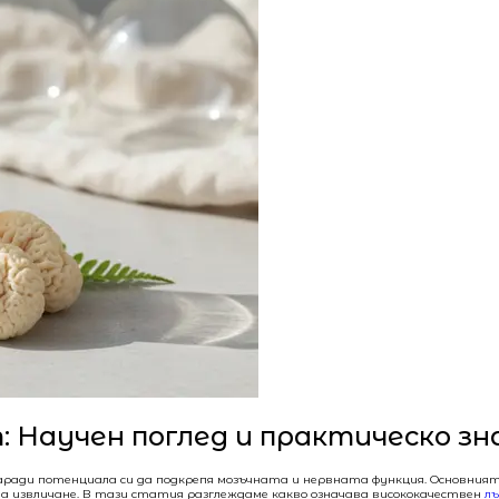
: Научен поглед и практическо зн
ие заради потенциала си да подкрепя мозъчната и нервната функция. Основн
извличане. В тази статия разглеждаме какво означава висококачествен
лъ