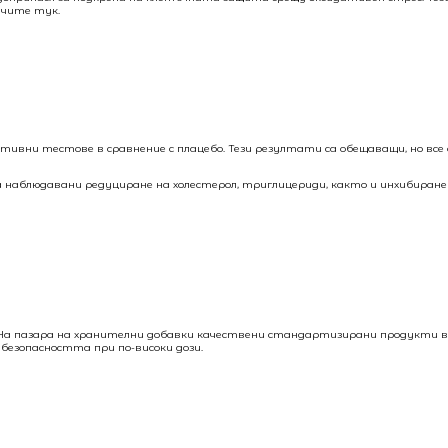
учите тук.
тивни тестове в сравнение с плацебо. Тези резултати са обещаващи, но все 
са наблюдавани редуциране на холестерол, триглицериди, както и инхибиране
ици). На пазара на хранителни добавки качествени стандартизирани продукти
 безопасността при по-високи дози.