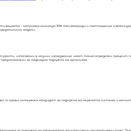
ацията – например минимум 30% полизахариди и съотношение извлек:суровин
предклинични модели.
акти, използвани в научни изследвания, имат точно определен процент п
 предназначени за надеждна подкрепа на организма.
Това го прави интересен кандидат за подкрепа на нервната система и когни
ринася за подкрепа на клетъчната защита срещу оксидативен стрес. Тези