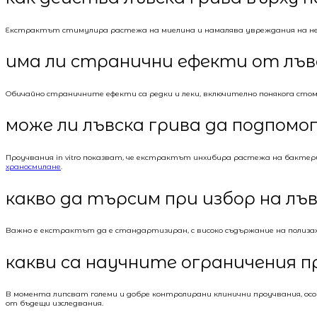
Екстрактът стимулира растежа на миелина и намалява увреждания на невро
има ли странични ефекти от лъв
Обичайно страничните ефекти са редки и леки, включително понякога стома
може ли лъвска грива да подпомо
Проучвания in vitro показват, че екстрактът инхибира растежа на бакте
храносмилане
.
какво да търсим при избор на лъ
Важно е екстрактът да е стандартизиран, с високо съдържание на полиза
какви са научните ограничения п
В момента липсват големи и добре контролирани клинични проучвания, о
от бъдещи изследвания.