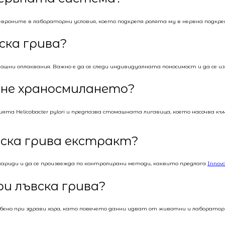
ните в лабораторни условия, което подкрепя ролята му в нервна подкрепа 
ска грива?
шни оплаквания. Важно е да се следи индивидуалната поносимост и да се изб
гне храносмилането?
рията Helicobacter pylori и предпазва стомашната лигавица, което насочв
вска грива екстракт?
хариди и да се произвежда по контролирани методи, каквито предлага
Innov
ри лъвска грива?
собено при здрави хора, като повечето данни идват от животни и лаборато