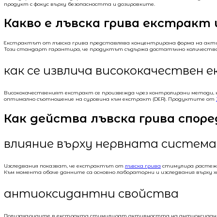
продукт с фокус върху безопасността и дозировките.
Какво е лъвска грива екстракт
Екстрактът от лъвска грива представлява концентрирана форма на активн
Този стандарт гарантира, че продуктът съдържа достатъчно количество б
как се извлича висококачествен 
Висококачественият екстракт се произвежда чрез контролирани методи, 
оптимално съотношение на суровина към екстракт (DER). Продуктите от
Как действа лъвска грива спор
влияние върху нервната система
Изследвания показват, че екстрактът от
лъвска грива
стимулира растежа 
Към момента обаче данните са основно лабораторни и изследвания върху хо
антиоксидантни свойства
Полизахаридите в екстракта стимулират активността на антиоксидантни 