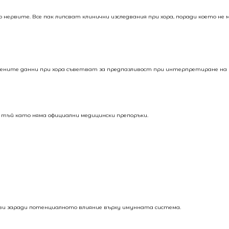
рвите. Все пак липсват клинични изследвания при хора, поради което не м
чените данни при хора съветват за предпазливост при интерпретиране на 
, тъй като няма официални медицински препоръки.
иви заради потенциалното влияние върху имунната система.