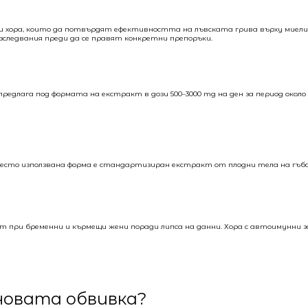
хора, които да потвърдят ефективността на лъвската грива върху миелин
следвания преди да се правят конкретни препоръки.
предлага под формата на екстракт в дози 500–3000 mg на ден за период около
често използвана форма е стандартизиран екстракт от плодни тела на гъб
ост при бременни и кърмещи жени поради липса на данни. Хора с автоимунн
иновата обвивка?