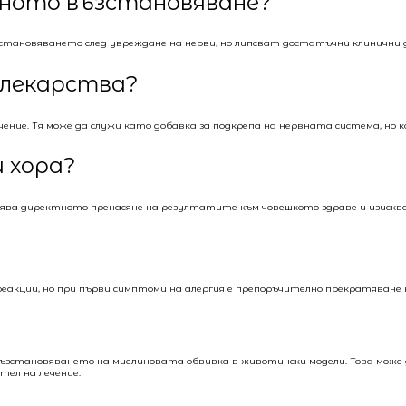
рвното възстановяване?
становяването след увреждане на нерви, но липсват достатъчни клинични 
 лекарства?
ение. Тя може да служи като добавка за подкрепа на нервната система, но 
 хора?
уднява директното пренасяне на резултатите към човешкото здраве и изискв
еакции, но при първи симптоми на алергия е препоръчително прекратяване н
ъзстановяването на миелиновата обвивка в животински модели. Това може д
тел на лечение.