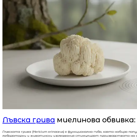
Лъвска грива
миелинова обвивка:
Лъвската грива (Hericium erinaceus) е функционална гъба, която набира п
лабораторни и животински изследвания стимулират производството на не