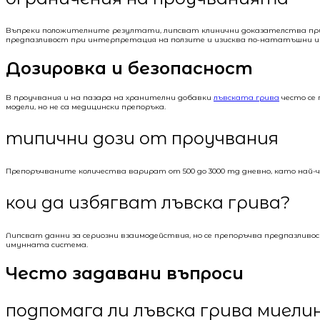
Въпреки положителните резултати, липсват клинични доказателства при 
предпазливост при интерпретация на ползите и изисква по-нататъшни из
Дозировка и безопасност
В проучвания и на пазара на хранителни добавки
лъвската грива
често се 
модели, но не са медицински препоръка.
типични дози от проучвания
Препоръчваните количества варират от 500 до 3000 mg дневно, като най-
кои да избягват лъвска грива?
Липсват данни за сериозни взаимодействия, но се препоръчва предпазлив
имунната система.
Често задавани въпроси
подпомага ли лъвска грива миел