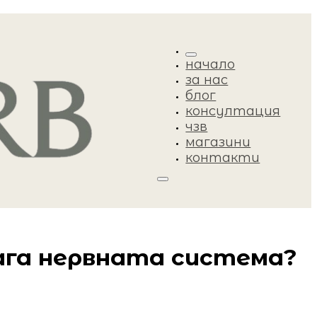
начало
за нас
блог
консултация
чзв
магазини
контакти
мага нервната система?