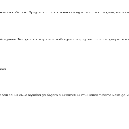
овата обвивка. Проучванията са главно върху животински модели, което н
 4 седмици. Тези дози са свързани с наблюдения върху симптоми на депресия 
ата.
и заболявания също трябва да бъдат внимателни, тъй като гъбата може да 