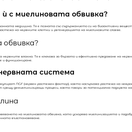
а ѝ с миелиновата обвивка?
ционната медицина. Тя е позната със съдържанието си на биоактивни вещес
растежа на нервните клетки и регенерацията на миелиновите слоеве.
 обвивка?
 нервните влакна. Тя е ключова за бързото и ефективно предаване на нервн
е и функциониране.
и нервната система
имулират NGF (нервен растежен фактор), което насърчава растежа на невр
т срещу демиелинизиращи процеси, което говори за потенциална подкрепа н
елина
ването на миелиновата обвивка, като ускорява миелинизацията и подобряв
ичното възстановяване.