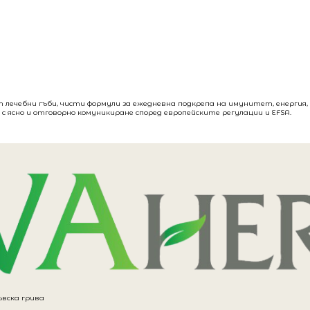
т лечебни гъби, чисти формули за ежедневна подкрепа на имунитет, енергия
с ясно и отговорно комуникиране според европейските регулации и EFSA.
ъвска грива