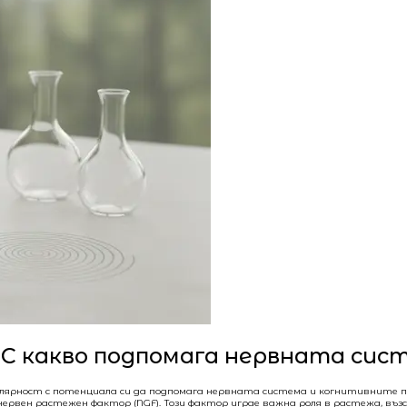
 С какво подпомага нервната сис
опулярност с потенциала си да подпомага нервната система и когнитивните п
рвен растежен фактор (NGF). Този фактор играе важна роля в растежа, въ