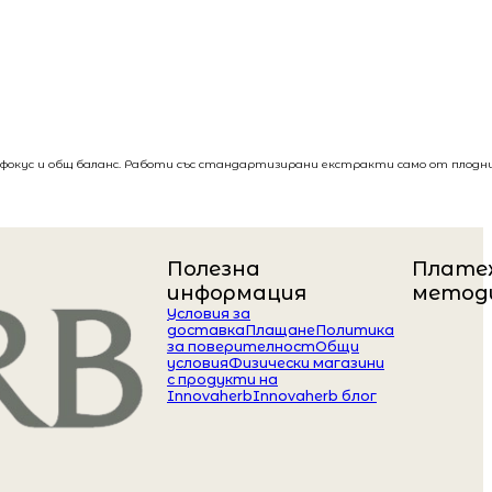
, фокус и общ баланс. Работи със стандартизирани екстракти само от плодн
Полезна
Плате
информация
метод
Условия за
доставка
Плащане
Политика
за поверителност
Общи
условия
Физически магазини
с продукти на
Innovaherb
Innovaherb блог