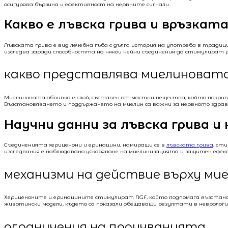
осигурява бързина и ефективност на нервните сигнали.
Какво е лъвска грива и връзкат
Лъвската грива е вид лечебна гъба с дълга история на употреба в тради
изследва заради способността на някои нейни съединения да стимулират 
какво представлява миелиновата
Миелиновата обвивка е слой, съставен от мастни вещества, който покрива
Възстановяването и поддържането на миелин са важни за нервното здрав
Научни данни за лъвска грива 
Съединенията хериценони и еринацини, намиращи се в
лъвската грива
, ст
изследвания е наблюдавано ускоряване на миелинизацията и защитен ефек
механизми на действие върху ми
Хериценоните и еринацините стимулират NGF, който подпомага възстановя
животински модели, където са показали обещаващи резултати в невролог
ограничения на проучванията