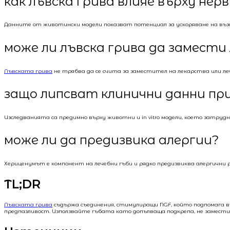
как лъвска грива влияе върху не
Данните от животински модели показват потенциал за ускоряване на въз
може ли лъвска грива да замести
Лъвската грива
не трябва да се счита за заместител на лекарства или леч
защо липсват клинични данни при
Изследванията са предимно върху животни и in vitro модели, което затр
може ли да предизвика алергии?
Хериценумът е компонент на лечебни гъби и рядко предизвиква алергични р
TL;DR
Лъвската грива
съдържа съединения, стимулиращи NGF, който подпомага в
предпазливост. Използвайте гъбата като допълваща подкрепа, не замести