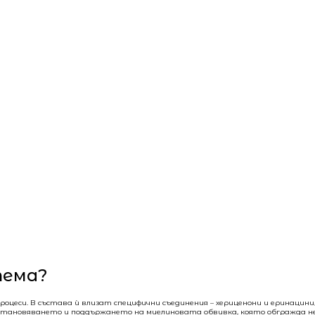
тема?
роцеси. В състава ѝ влизат специфични съединения – хериценони и еринацини
зстановяването и поддържането на миелиновата обвивка, която обгражда н