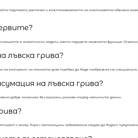
йто подпомага растежа и възстановяването на миелиновата обвивка около не
нервите?
низацията в животински модели, което подкрепя нервната функция. Ограни
а лъвска грива?
та на екстракт, но точната доза трябва да бъде съобразена със специалист
сумация на лъвска грива?
вено добре поносима, без сериозни рискове според наличните данни.
грива?
лтират с лекар. Хора с автоимунни заболявания следва да бъдат предпазл