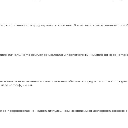
тва, които влияят върху нервната система. В контекста на миелиновата об
ите сигнали, като осигурява изолация и подпомага функцията на нервната 
они и възстановяването на миелиновата обвивка според животински проучва
а нервната функция.
а предаването на нервни импулси. Тези механизми са изследвани основно в