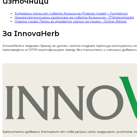
Източници
9 здравни ползи от гъбата Херициум (Лъвска грива) – Fungomun
Невропротективни свойства на гъбата Херициум – Mikoterapia.bg
Лъвска грива: Ползи за здравето, начин на прием – Online-Zdrave
За InnovaHerb
InnovaHerb е модерен бранд за уелнес, който създава премиум екстракти о
произведени в GMP-сертифициран завод, без пълнители и излишни добавки, 
Хранителни добавки. Екстракт от гъба рейши, чага, кордицепс, шийтаке, л