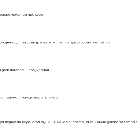
доказателства при хора.
консултацията с лекар е задължителна при сериозни състояния.
а допълнителни проучвания.
а приема и консултация с лекар.
а подкрепи нервната функция, макар липсата на клинични доказателства п