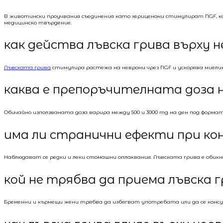
В животински проучвания съединения като хериценони стимулират NGF, ко
медицинско твърдение.
как действа лъвска грива върху 
Лъвската грива
стимулира растежа на неврони чрез NGF и ускорява миели
каква е препоръчителната доза н
Обичайно използваната доза варира между 500 и 3000 mg на ден под форма
има ли странични ефекти при кон
Наблюдават се редки и леки стомашни оплаквания. Лъвската грива е обикно
кой не трябва да приема лъвска 
Бременни и кърмещи жени трябва да избягват употребата или да се консу