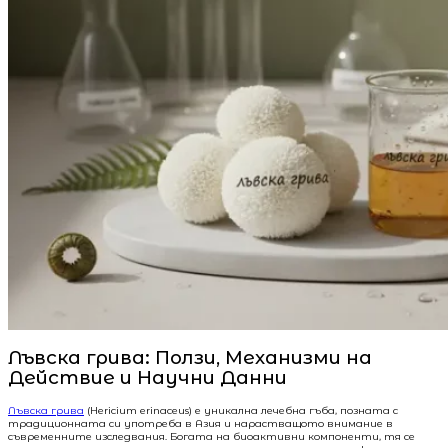
Лъвска грива: Ползи, Механизми на
Действие и Научни Данни
Лъвска грива
(Hericium erinaceus) е уникална лечебна гъба, позната с
традиционната си употреба в Азия и нарастващото внимание в
съвременните изследвания. Богата на биоактивни компоненти, тя се