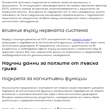
Основните активни съединения в лъвска грива са еринацини и
херицинони. Те стимулират производството на нервен растежен фактор
(NGF), който е ключов за растежа, възстановяването и защитата на
нервните клетки. Тези данни се подкрепят от in vitro изследвания, които
показват, че тези съединения насърчават неврогенезата и подпомагат
защитата на невроните, особено срещу амилоидните плаки, свързани с
когнитивни затруднения.
влияние върху нервната система
Наред с стимулирането на NGF, екстрактът от
лъвска грива
е
асоцииран с подобрение в когнитивните функции, особено при хора с леко
когнитивно увреждане. В проучвания, клинични с участието на 30
възрастни, е наблюдаван ефект върху вниманието и паметта след 16-
седмичен прием. Все пак, човешките данни са ограничени и продължава
необходимостта от допълнителни изследвания.
Научни данни за ползите от лъвска
грива
подкрепа за когнитивни функции
Клиничните проучвания с екстракт от лъвска грива показват умерена
подкрепа за когнитивните функции, включително подобрение на памет,
внимание и мисловна яснота при хора с леко когнитивно увреждане.
Въпреки положителните резултати, изследванията са с малък брой
участници и продължителността е ограничена.