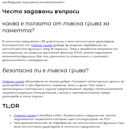
необходима повишена внимателност.
Често задавани въпроси
каква е ползата от лъвска грива за
паметта?
В клинично проучване с 30 участници с леко когнитивно увреждане,
екстрактът от
лъвска грива
доведе до видимо подобрение на
когнитивните функции след 16 седмици. Това е вероятно свързано със
стимулация на нервния растежен фактор (NGF), който подпомага
мозъчната функция. Все пак, данните са ограничени и изискват
допълнителни изследвания.
безопасна ли е лъвска грива?
Лъвска грива
обикновено се понася добре. Липсват категорични данни за
употребата ѝ при бременни, кърмещи жени и деца. При хора с
автоимунни състояния е нужна предпазливост заради потенциалната
имуностимулация. Консултация с лекар е препоръчителна преди
употреба в тези случаи.
TL;DR
Лъвска грива
е лечебна гъба с биоактивни съединения, които
подпомагат нервната система чрез стимулиране на NGF.
Има доказателства за подобрение на когнитивните функции при
леко когнитивно увреждане в клинични проучвания.