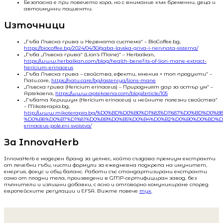
Безопасна е при повечето хора, но с внимание към бременни, деца и
автоимунни пациенти.
Източници
„Гъба Лъвска грива и Нервната система“ – BioCoffee.bg,
https://biocoffee.bg/2024/04/30/gaba-lavska-griva-i-nervnata-sistema/
„Гъба „Лъвска грива“ (Lion’s Mane)“ – Herbalkan,
https://www.herbalkan.com/blog/health-benefits-of-lion-mane-extract-
hericium-erinaceus
„Гъба Лъвска грива – свойства, ефекти, мнения + топ продукти“ –
Natu.care,
https://natu.care/bg/rasteniya/lions-mane
„Лъвска грива (Hericium erinaceus) – Природният дар за остър ум“ –
Aptekaena,
https://www.aptekaena.com/blog/article/105
„Гъбата Херициум (Hericium erinaceus) и нейните полезни свойства“
– Mikoterapia.bg,
http://www.mikoterapia.bg/%D0%BD%D0%B0%D1%83%D1%87%D0%BD%D0%B8
%D0%B8%D0%B7%D1%81%D0%BB%D0%B5%D0%B4%D0%B2%D0%B0%D0%BD%D0%
erinaceus-polezni-svoistva/
За InnovaHerb
InnovaHerb е модерен бранд за уелнес, който създава премиум екстракти
от лечебни гъби, чисти формули за ежедневна подкрепа на имунитет,
енергия, фокус и общ баланс. Работи със стандартизирани екстракти
само от плодни тела, произведени в GMP-сертифициран завод, без
пълнители и излишни добавки, с ясно и отговорно комуникиране според
европейските регулации и EFSA. Вижте повече
тук
.