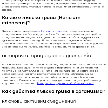
асоциира с подкрепа на нервната система и когнитивните функции.
Нейната характерна визия и потенциални ефекти я правят обект на
интерес сред хора, търсещи природни решения за балансирано умствено
здраве.
Какво е лъвска грива (Hericium
erinaceus)?
Лъвска грива, наричана още
Hericium erinaceus
, е гъба с белезите на
традиционен лечебен продукт в Азия. Тя има поне вековна употреба в
традиционната медицина, където се използва за обща поддръжка на
здравето и жизнения тонус. В съвременните проучвания гъбата
привлича внимание със своя потенциал да подпомага мозъчната функция
и нервната система, базирайки се на активните вещества в нея.
история и традиционна употреба
В Азия лъвска грива се използва стотици години като част от билковата
медицина. Традиционно тя се свързва с подпомагане на умствената
яснота и енергията. Съвременните научни проучвания започнаха да
изследват механизмите, които стоят зад тези наблюдения, и да
потвърждават наличието на специфични съединения с биологична
активност. Повече за историята и традиционната употреба може да
научите от статията
„История на чудната гъба Лъвска грива“
.
Как действа лъвска грива в организма?
ключови активни съединения