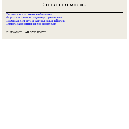
Социални мрежи
Политика за използване на бисквитки
Формуляри за отказ от договор и рекламации
Информация за органи, контролиращи дейността
Правила за идентификация и регистрация
© Innovaherb – All rights reserved