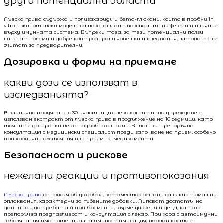
други потенциални области
Лъвска грива съдържа и полизахариди и бета-глюкани, които в пробни in
vitro и животински модели са показали антиоксидантни ефекти и влияние
върху имунната система. Въпреки това, за тези потенциални ползи
липсват големи и добре контролирани човешки изследвания, затова те се
считат за предварителни.
Дозировка и форми на приемане
какви дози се използват в
изследванията?
В клинично проучване с 30 участници с леко когнитивно увреждане е
използван екстракт от лъвска грива в продължение на 16 седмици, като
точните дозировки не са подробно описани. Винаги се препоръчва
консултация с медицински специалист преди започване на прием, особено
при хронични състояния или прием на медикаменти.
Безопасност и рискове
нежелани реакции и противопоказания
Лъвска грива
се понася общо добре, като често срещани са леки стомашни
оплаквания, характерни за гъбените добавки. Липсват достатъчно
данни за употребата ѝ при бременни, кърмещи жени и деца, като се
препоръчва предпазливост и консултация с лекар. При хора с автоимунни
заболявания има потенциална имуностимулация, поради което е