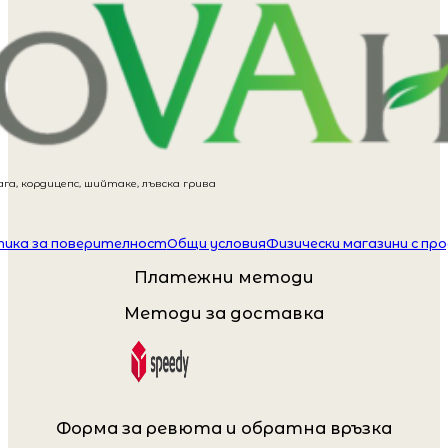
га, кордицепс, шийтаке, лъвска грива
ика за поверителност
Общи условия
Физически магазини с пр
Платежни методи
Методи за доставка
Форма за ревюта и обратна връзка