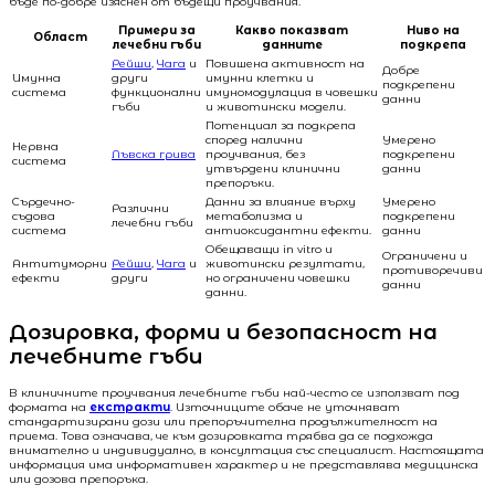
бъде по-добре изяснен от бъдещи проучвания.
Примери за
Какво показват
Ниво на
Област
лечебни гъби
данните
подкрепа
Рейши
,
Чага
и
Повишена активност на
Добре
Имунна
други
имунни клетки и
подкрепени
система
функционални
имуномодулация в човешки
данни
гъби
и животински модели.
Потенциал за подкрепа
според налични
Умерено
Нервна
Лъвска грива
проучвания, без
подкрепени
система
утвърдени клинични
данни
препоръки.
Сърдечно-
Данни за влияние върху
Умерено
Различни
съдова
метаболизма и
подкрепени
лечебни гъби
система
антиоксидантни ефекти.
данни
Обещаващи in vitro и
Ограничени и
Антитуморни
Рейши
,
Чага
и
животински резултати,
противоречиви
ефекти
други
но ограничени човешки
данни
данни.
Дозировка, форми и безопасност на
лечебните гъби
В клиничните проучвания лечебните гъби най-често се използват под
формата на
екстракти
. Източниците обаче не уточняват
стандартизирани дози или препоръчителна продължителност на
приема. Това означава, че към дозировката трябва да се подхожда
внимателно и индивидуално, в консултация със специалист. Настоящата
информация има информативен характер и не представлява медицинска
или дозова препоръка.