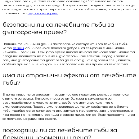
имунната реакция. Това се свързва основно с действието на бета-
глюканите и други полизахариди. Въпреки това резултатите не бива да
се тълкуват като гарантирана защита от заболявания, а по-скоро като
потенциална
имунна подкрепа
.
безопасни ли са лечебните гъби за
дългосрочен прием?
Наличните клинични данни показват, че екстракти от лечебни гъби,
като
рейши
, обикновено се понасят добре и са свързани с минимални
нежелани реакции. В същото време липсва яснота относно оптималната
продължителност на приема и дългосрочните ефекти. Поради това е
разумно дългосрочната употреба да се обсъди със здравен специалист,
особено при наличие на хронични заболявания или прием на лекарства.
има ли странични ефекти от лечебните
гъби?
В източниците се описват предимно леки нежелани реакции, които се
считат за редки. Въпреки това се отбелязва възможност за
взаимодействия с медикаменти, особено с антикоагуланти и
имуносупресори. Поради имуномодулиращите им свойства лечебните
гъби трябва да се използват внимателно при автоимунни състояния, а
при поява на нежелани реакции е важно приемът да бъде прекратен и да
се потърси медицински съвет.
подходящи ли са лечебните гъби за
бременни, кърмещи и деца?