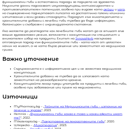
функционални гъби и естествени подходи за подкрепа на здравето.
Научните данни подсказват имуномодулиращ, антиоксидантен и
противовъзпалителен потенциал, особено при видове като
рейши
и
чага
,
но същевременно подчертават липсата на достатъчно големи клинични
изпитвания и ясни дозови стандарти. Подходът към микотерапията и
хранителните добавки с лечебни гъби трябва да бъде информиран,
балансиран и съобразен с индивидуалното състояние.
Ако желаете да разгледате как лечебните гъби могат да се впишат във
вашия здравословен режим, започнете с консултация със специалист и
внимателен избор на продукти. Екипът на
InnovaHerb
насърчава
отговорния подход към функционалните гъби – като част от цялостен
начин на живот, а не като бързо решение или заместител на медицинска
грижа.
Важно уточнение
Съдържанието е с информативна цел и не замества медицинска
консултация.
Хранителните добавки не трябва да се използват като
заместител на разнообразното хранене.
Консултирайте лекар преди употреба на продукти с лечебни гъби,
особено при заболявания или прием на медикаменти.
Източници
MyPharmacy.bg – „
Тайните на Медицинските гъби – източник на
лечение и здраве
“, 2023.
Hemnia – „
Функционални гъби: какво е това и какви ефекти имат
те?
“, 2022.
Mikoterapia.bg – „
Представяне на лекарствените гъби
“, 2020.
Wikipedia – „
Микотерапия
“, 2023.
Qidosha – „
Лечебни гъби
“, 2023.