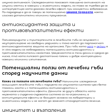
имунна активност. Изследванията показват повишена активност на
имунни клетки в човешки и животински модели, но това не трябва да се
интерпретира като доказан лечебен ефект при конкретни заболявания.
По-подходящо е да се говори за потенциална
имунна подкрепа
, която
изисква допълнителни клинични проучвания.
антиоксидантна защита и
противовъзпалителни ефекти
Полизахаридите и тритерпените в лечебните гъби се свързват с
неутрализиране на свободни радикали и така могат да подпомогнат
антиоксидантната защита на организма. При гъби като
чага
и
рейши
в
in vitro модели са наблюдавани потенциални антиоксидантни и
противовъзпалителни свойства. Увереността в тези данни е средна до
ниска, тъй като липсват достатъчно големи и добре контролирани
човешки клинични изпитвания.
Потенциални ползи от лечебни гъби
според научните данни
Какви са ползите от лечебните гъби?
Наличните изследвания
асоциират лечебните гъби с подкрепа на имунната система чрез бета-
глюкани, както и с потенциални антиоксидантни и
противовъзпалителни ефекти. Данните за други области като
нервната и сърдечно-съдовата система са по-ограничени, а
антитуморните ефекти се базират основно на лабораторни и
животински модели и не могат да заменят стандартното лечение.
имунитет и възпаления