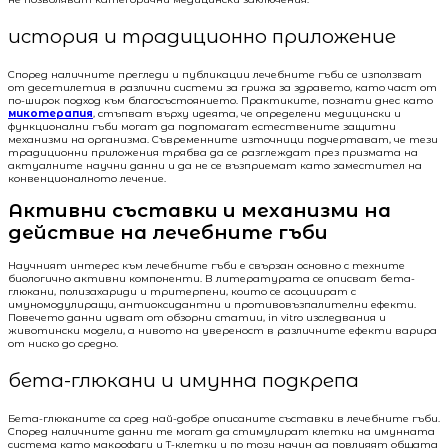
история и традиционно приложение
Според наличните прегледи и публикации лечебните гъби се използват
от десетилетия в различни системи за грижа за здравето, като част от
по-широк подход към благосъстоянието. Практиките, познати днес като
микотерапия
, стъпват върху идеята, че определени медицински и
функционални гъби могат да подпомагат естествените защитни
механизми на организма. Съвременните източници подчертават, че тези
традиционни приложения трябва да се разглеждат през призмата на
актуалните научни данни и да не се възприемат като заместител на
конвенционалното лечение.
Активни съставки и механизми на
действие на лечебните гъби
Научният интерес към лечебните гъби е свързан основно с техните
биологично активни компоненти. В литературата се описват бета-
глюкани, полизахариди и тритерпени, които се асоциират с
имуномодулиращи, антиоксидантни и противовъзпалителни ефекти.
Повечето данни идват от обзорни статии, in vitro изследвания и
животински модели, а нивото на увереност в различните ефекти варира
от ниско до средно.
бета-глюкани и имунна подкрепа
Бета-глюканите са сред най-добре описаните съставки в лечебните гъби.
Според наличните данни те могат да стимулират клетки на имунната
система като макрофаги и T-клетки и по този начин да повлияят общата