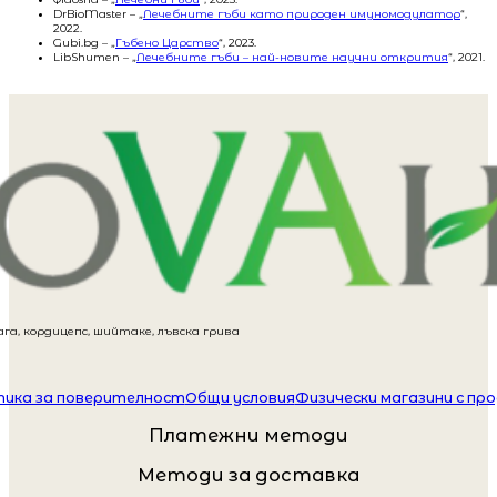
DrBioMaster – „
Лечебните гъби като природен имуномодулатор
“,
2022.
Gubi.bg – „
Гъбено Царство
“, 2023.
LibShumen – „
Лечебните гъби – най-новите научни открития
“, 2021.
га, кордицепс, шийтаке, лъвска грива
ика за поверителност
Общи условия
Физически магазини с пр
Платежни методи
Методи за доставка