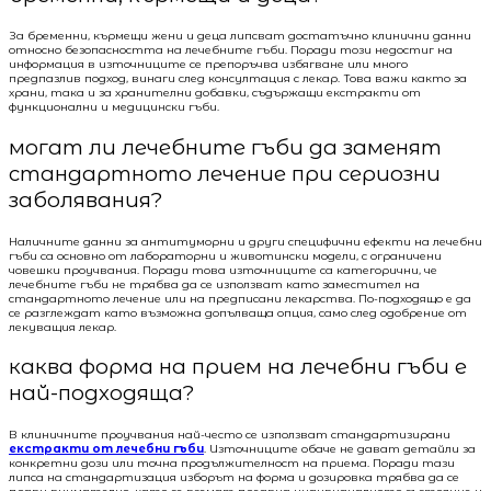
За бременни, кърмещи жени и деца липсват достатъчно клинични данни
относно безопасността на лечебните гъби. Поради този недостиг на
информация в източниците се препоръчва избягване или много
предпазлив подход, винаги след консултация с лекар. Това важи както за
храни, така и за хранителни добавки, съдържащи екстракти от
функционални и медицински гъби.
могат ли лечебните гъби да заменят
стандартното лечение при сериозни
заболявания?
Наличните данни за антитуморни и други специфични ефекти на лечебни
гъби са основно от лабораторни и животински модели, с ограничени
човешки проучвания. Поради това източниците са категорични, че
лечебните гъби не трябва да се използват като заместител на
стандартното лечение или на предписани лекарства. По-подходящо е да
се разглеждат като възможна допълваща опция, само след одобрение от
лекуващия лекар.
каква форма на прием на лечебни гъби е
най-подходяща?
В клиничните проучвания най-често се използват стандартизирани
екстракти от лечебни гъби
. Източниците обаче не дават детайли за
конкретни дози или точна продължителност на приема. Поради тази
липса на стандартизация изборът на форма и дозировка трябва да се