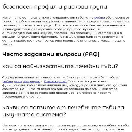
безопасен профил и рискови групи
Наличните данни сочат, че екстракти от гъби като
рейши
обикновено се
понасят добре в клинични условия, с минимални и предимно леки нежелани
реакции, описвани като редки. Въпреки това се отбелязва потенциал за
взаимодействия с лекарства, особено при хора, приемащи
антикоагуланти или имуносупресори. При автоимунни състояния и в
специални групи като бременни, кърмещи и деца липсват достатъчно
данни, поради което се препоръчва повишено внимание и консултация с
лекар.
Често задавани въпроси (FAQ)
кои са най-известните лечебни гъби?
Според наличните източници сред най-популярните лечебни гъби са
рейши
,
чага
,
кордицепс
и
Лъвска грива
. Те се разглеждат като
функционални гъби с потенциални имуномодулиращи и антиоксидантни
свойства. Данните за всяка от тях са различни по обем и качество,
затова е важно да се подхожда информирано и без да се правят
прекомерни очаквания.
какви са ползите от лечебните гъби за
имунната система?
Изследвания в човешки и животински модели показват, че лечебните гъби
могат да увеличат активността на имунни клетки и да подпомогнат