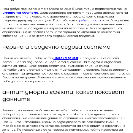
Най-добре подкрепената област за лечебните гъби е подпомагането на
имунната система
. Изследванията отчитат повишена активност на
имунни клетки в човешки и животински модели, което подсказва
имуномодулиращ потенциал. При гъби като
рейши
и
чага
са наблюдавани
и противовъзпалителни ефекти в лабораторни условия, включително
намаляване на определени маркери на възпаление. Тези резултати са
обещаващи, но не позволяват категорични заключения за конкретни
заболявания и не заместват медицинската терапия.
нервна и сърдечно-съдова система
При някои лечебни гъби, като
Лъвска грива
, в проучвания се описва
потенциал за подкрепа на нервната система. За сърдечно-съдовата
система наличните данни сочат към възможно влияние върху
метаболизма и допълнителни антиоксидантни ефекти. Тези резултати
се считат за умерено подкрепени и изискват повече клинични данни, за да
бъдат потвърдени. Затова е важно очакванията към функционалните
гъби да останат реалистични.
антитуморни ефекти: какво показват
данните
Антитуморните свойства на лечебни гъби са тема на активни
лабораторни и животински изследвания. Част от резултатите са
обещаващи, но човешките данни са ограничени и често противоречиви.
Наличните източници изрично подчертават, че лечебните гъби не
трябва да се използват като заместител на стандартно онкологично
лечение. По-подходящо е да се говори за потенциал, който предстои да