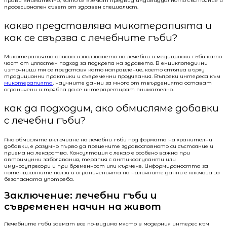
прави внимателно, като се вземат предвид индивидуалното състояние и
професионален съвет от здравен специалист.
какво представлява микотерапията и
как се свързва с лечебните гъби?
Микотерапията описва използването на лечебни и медицински гъби като
част от цялостен подход за подкрепа на здравето. В енциклопедични
източници тя се представя като направление, което стъпва върху
традиционни практики и съвременни проучвания. Въпреки интереса към
микотерапията
, научните данни за много от твърденията остават
ограничени и трябва да се интерпретират внимателно.
как да подходим, ако обмисляме добавки
с лечебни гъби?
Ако обмисляте включване на лечебни гъби под формата на хранителни
добавки, е разумно първо да прецените здравословното си състояние и
приема на лекарства. Консултация с лекар е особено важна при
автоимунни заболявания, терапия с антикоагуланти или
имуносупресори и при бременност или кърмене. Информираността за
потенциалните ползи и ограниченията на наличните данни е ключова за
безопасната употреба.
Заключение: лечебни гъби и
съвременен начин на живот
Лечебните гъби заемат все по-видимо място в модерния интерес към