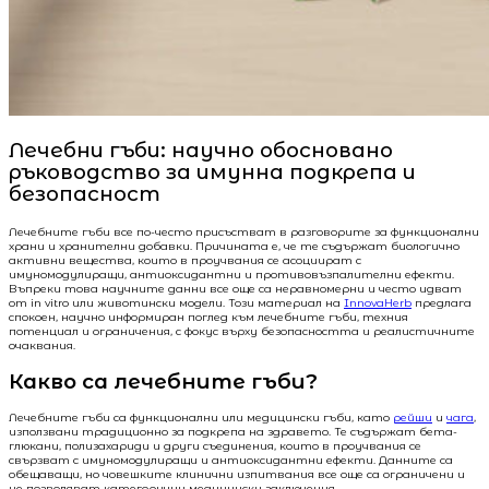
Лечебни гъби: научно обосновано
ръководство за имунна подкрепа и
безопасност
Лечебните гъби все по-често присъстват в разговорите за функционални
храни и хранителни добавки. Причината е, че те съдържат биологично
активни вещества, които в проучвания се асоциират с
имуномодулиращи, антиоксидантни и противовъзпалителни ефекти.
Въпреки това научните данни все още са неравномерни и често идват
от in vitro или животински модели. Този материал на
InnovaHerb
предлага
спокоен, научно информиран поглед към лечебните гъби, техния
потенциал и ограничения, с фокус върху безопасността и реалистичните
очаквания.
Какво са лечебните гъби?
Лечебните гъби са функционални или медицински гъби, като
рейши
и
чага
,
използвани традиционно за подкрепа на здравето. Те съдържат бета-
глюкани, полизахариди и други съединения, които в проучвания се
свързват с имуномодулиращи и антиоксидантни ефекти. Данните са
обещаващи, но човешките клинични изпитвания все още са ограничени и
не позволяват категорични медицински заключения.