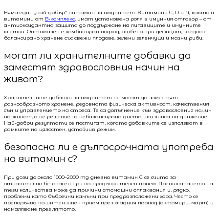
Няма един „най-добър“ витамин за имунитет. Витамини C, D и A, както и
витамини от
B-комплекс
, имат установена роля в имунния отговор – от
антиоксидантна защита до поддържане на лигавиците и имунните
клетки. Оптимален е комбиниран подход, особено при дефицит, заедно с
балансирано хранене със свежи плодове, зелени зеленчуци и мазни риби.
могат ли хранителните добавки да
заместят здравословния начин на
живот?
Хранителните добавки за имунитет не могат да заместят
разнообразното хранене, редовната физическа активност, качествения
сън и управлението на стреса. Те са допълнение към здравословния начин
на живот, а не решение за небалансирана диета или липса на движение.
Най-добри резултати се постигат, когато добавките се използват в
рамките на цялостен, устойчив режим.
безопасна ли е дългосрочната употреба
на витамин c?
При дози до около 1000–2000 mg дневно витамин C се счита за
относително безопасен при по-продължителен прием. Превишаването на
тези количества може да причини стомашни оплаквания и, рядко,
проблеми като бъбречни камъни при предразположени хора. Често се
препоръчва по-интензивен прием през хладния период (октомври–март) и
намаляване през лятото.