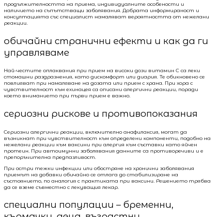
продължителността на приема, индивидуалните особености и
наличието на съпътстващи заболявания. Добрата информираност и
консултацията със специалист намаляват вероятността от нежелани
реакции.
обичайни странични ефекти и как да ги
управляваме
Най-честите оплаквания при прием на високи дози витамин C са леки
стомашни раздразнения, като дискомфорт или диария. Те обикновено се
повлияват при намаляване на дозата или прием с храна. При хора с
чувствителност към ехинацея са описани алергични реакции, поради
което вниманието при първи прием е важно.
сериозни рискове и противопоказания
Сериозни алергични реакции, включително анафилаксия, могат да
възникнат при чувствителност към определени компоненти, подобно на
нежелани реакции към ваксини при алергия към съставки като яйчен
протеин. При автоимунни заболявания данните са противоречиви и е
препоръчителна предпазливост.
При остри тежки инфекции или обостряне на хронични заболявания
приемът на добавки обичайно се отлага до стабилизиране на
състоянието, по аналогия с практиката при ваксини. Решението трябва
да се вземе съвместно с лекуващия лекар.
специални популации – бременни,
кърмачки, деца, възрастни