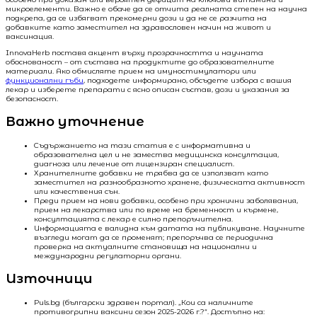
микроелементи. Важно е обаче да се отчита реалната степен на научна
подкрепа, да се избягват прекомерни дози и да не се разчита на
добавките като заместител на здравословен начин на живот и
ваксинация.
InnovaHerb поставя акцент върху прозрачността и научната
обоснованост – от състава на продуктите до образователните
материали. Ако обмисляте прием на имуностимулатори или
функционални гъби
, подходете информирано, обсъдете избора с вашия
лекар и изберете препарати с ясно описан състав, дози и указания за
безопасност.
Важно уточнение
Съдържанието на тази статия е с информативна и
образователна цел и не замества медицинска консултация,
диагноза или лечение от лицензиран специалист.
Хранителните добавки не трябва да се използват като
заместител на разнообразното хранене, физическата активност
или качествения сън.
Преди прием на нови добавки, особено при хронични заболявания,
прием на лекарства или по време на бременност и кърмене,
консултацията с лекар е силно препоръчителна.
Информацията е валидна към датата на публикуване. Научните
възгледи могат да се променят; препоръчва се периодична
проверка на актуалните становища на национални и
международни регулаторни органи.
Източници
Puls.bg (български здравен портал). „Кои са наличните
противогрипни ваксини сезон 2025-2026 г.?“. Достъпно на: