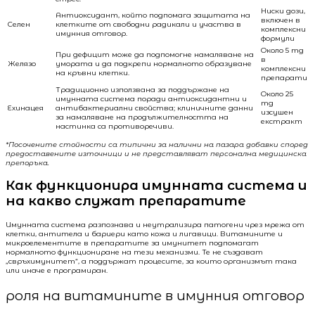
Ниски дози,
Антиоксидант, който подпомага защитата на
включен в
Селен
клетките от свободни радикали и участва в
комплексни
имунния отговор.
формули
Около 5 mg
При дефицит може да подпомогне намаляване на
в
Желязо
умората и да подкрепи нормалното образуване
комплексни
на кръвни клетки.
препарати
Традиционно използвана за поддържане на
Около 25
имунната система поради антиоксидантни и
mg
Ехинацея
антибактериални свойства; клиничните данни
изсушен
за намаляване на продължителността на
екстракт
настинка са противоречиви.
*Посочените стойности са типични за налични на пазара добавки според
предоставените източници и не представляват персонална медицинска
препоръка.
Как функционира имунната система и
на какво служат препаратите
Имунната система разпознава и неутрализира патогени чрез мрежа от
клетки, антитела и бариери като кожа и лигавици. Витамините и
микроелементите в препаратите за имунитет подпомагат
нормалното функциониране на тези механизми. Те не създават
„свръхимунитет“, а поддържат процесите, за които организмът така
или иначе е програмиран.
роля на витамините в имунния отговор