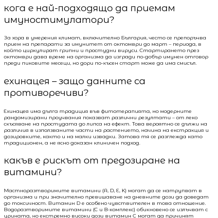
кога е най-подходящо да приемам
имуностимулатори?
За хора в умерения климат, включително България, често се препоръчва
прием на препарати за имунитет от октомври до март – периода, в
който циркулират грипни и простудни вируси. Стартирането през
октомври дава време на организма да изгради по-добър имунен отговор
преди пиковите месеци, но дори по-късен старт може да има смисъл.
ехинацея – защо данните са
противоречиви?
Ехинацея има дълга традиция във фитотерапията, но модерните
рандомизирани проучвания показват различни резултати – от леко
скъсяване на простудата до липса на ефект. Това вероятно се дължи на
различия в използваните части на растението, начина на екстракция и
дозировките, както и на малки извадки. Затова тя се разглежда като
традиционен, а не ясно доказан клиничен подход.
какъв е рискът от предозиране на
витамини?
Мастноразтворимите витамини (A, D, E, K) могат да се натрупват в
организма и при значително превишаване на дневните дози да доведат
до токсичност. Витамин D е особено чувствителен в това отношение.
Водоразтворимите витамини (C и B-комплекс) обикновено се излъчват с
урината, но екстремно високи дози витамин C могат да причинят