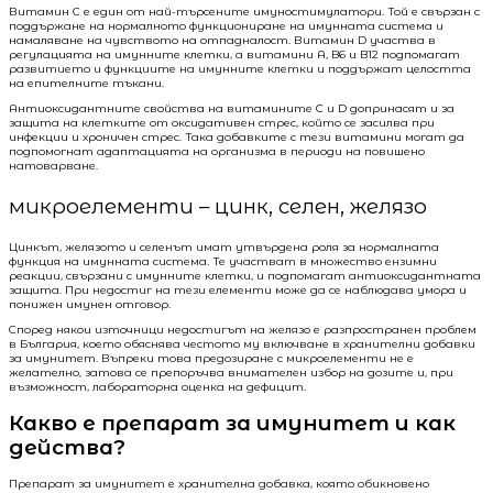
Витамин C е един от най-търсените имуностимулатори. Той е свързан с
поддържане на нормалното функциониране на имунната система и
намаляване на чувството на отпадналост. Витамин D участва в
регулацията на имунните клетки, а витамини A, B6 и B12 подпомагат
развитието и функциите на имунните клетки и поддържат целостта
на епителните тъкани.
Антиоксидантните свойства на витамините C и D допринасят и за
защита на клетките от оксидативен стрес, който се засилва при
инфекции и хроничен стрес. Така добавките с тези витамини могат да
подпомогнат адаптацията на организма в периоди на повишено
натоварване.
микроелементи – цинк, селен, желязо
Цинкът, желязото и селенът имат утвърдена роля за нормалната
функция на имунната система. Те участват в множество ензимни
реакции, свързани с имунните клетки, и подпомагат антиоксидантната
защита. При недостиг на тези елементи може да се наблюдава умора и
понижен имунен отговор.
Според някои източници недостигът на желязо е разпространен проблем
в България, което обяснява честото му включване в хранителни добавки
за имунитет. Въпреки това предозиране с микроелементи не е
желателно, затова се препоръчва внимателен избор на дозите и, при
възможност, лабораторна оценка на дефицит.
Какво е препарат за имунитет и как
действа?
Препарат за имунитет е хранителна добавка, която обикновено