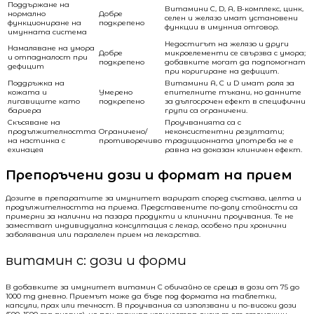
Поддържане на
Витамини C, D, A, B-комплекс, цинк,
нормално
Добре
селен и желязо имат установени
функциониране на
подкрепено
функции в имунния отговор.
имунната система
Недостигът на желязо и други
Намаляване на умора
Добре
микроелементи се свързва с умора;
и отпадналост при
подкрепено
добавките могат да подпомогнат
дефицит
при коригиране на дефицит.
Поддръжка на
Витамини A, C и D имат роля за
кожата и
Умерено
епителните тъкани, но данните
лигавиците като
подкрепено
за дългосрочен ефект в специфични
бариера
групи са ограничени.
Скъсяване на
Проучванията са с
продължителността
Ограничено/
неконсистентни резултати;
на настинка с
противоречиво
традиционната употреба не е
ехинацея
равна на доказан клиничен ефект.
Препоръчени дози и формат на прием
Дозите в препаратите за имунитет варират според състава, целта и
продължителността на приема. Представените по-долу стойности са
примерни за налични на пазара продукти и клинични проучвания. Те не
заместват индивидуална консултация с лекар, особено при хронични
заболявания или паралелен прием на лекарства.
витамин c: дози и форми
В добавките за имунитет витамин C обичайно се среща в дози от 75 до
1000 mg дневно. Приемът може да бъде под формата на таблетки,
капсули, прах или течност. В проучвания са използвани и по-високи дози