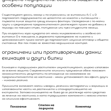
особени популации
Съществуват данни, макар и по-ограничени, че витамини A, C и D
подпомагат поддържането на целостта на кожата и лигавиците –
първата линия защита срещу външни фактори. Изследвания с по-малки
групи и средносрочна продължителност разглеждат прием на добавки в
периоди на повишен стрес, пътувания или през студените месеци.
При възрастни хора нуждата от някои микроелементи и особено от
витамин D е повишена, а редовното проследяване на нивата и
целенасоченият прием могат да подпомогнат имунния отговор и общото
състояние. Все пак това не замества медицинския контрол.
ограничени или противоречиви данни:
ехинацея и други билки
Ехинацея е традиционен растителен имуностимулант, широко използван
за сезонна защита. Съвременните клинични проучвания обаче показват
неконсистентни резултати по отношение на намаляване на
продължителността на настинка – някои установяват лек ефект, други
– никаква разлика.
Причините включват малки извадки, различни методологии и вариации в
използваните части на растението и стандартизацията на
екстракта. Затова ехинацеята не бива да се разглежда като средство
за лечение на настинка, а като традиционен компонент с неясна степен
на клинична ефективност.
Степен на
Показание
Коментар
подкрепа