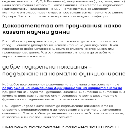
съдържа витамини (C, D, A, B-комплекс), микроелементи (цинк, селен, желязо)
и/или растителни екстракти като ехинацея. Тези съставки подпомагат
нормалното функциониране на имунната система, защитават
клетките от оксидативен стрес и поддържат естествените защитни
бариери. Препаратите не са лекарства и не лекуват инфекции.
Доказателства от проучвания: какво
казват научни данни
При избор на препарати за имунитет е важно да се отчита не само
традиционната употреба, но и степента на научна подкрепа. Някои
показания са добре установени, други се опират на ограничени или
противоречиви данни. Разграничаването им помага да се избегнат
нереалистични очаквания.
добре подкрепени показания –
поддържане на нормално функциониране
Най-добре подкрепеното приложение на витамини и микроелементи е
поддържане на нормалното функциониране на имунната система
при доказан или вероятен дефицит. Витамин C, витамин D, витамин A, B-
комплекс, цинк, селен и желязо имат установена роля в развитието и
функцията на имунните клетки и синтеза на антитела.
При недостиг добавките могат да подпомогнат намаляването на
умората и отпадналостта и да поддържат енергията и умствената
активност. Това е особено релевантно при хора с небалансирано хранене,
възрастни и лица с повишени потребности.
умерено подкрепени: сезонна защита и