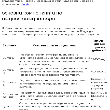
алтернатива. Повече информация за грипните ваксини може да
намерите на
Puls.bg
.
основни компоненти на
имуностимулатори
Най-често срещаните съставки в препаратите за имунитет са
витамини, микроелементи и растителни екстракти. По-долу е
представен обобщен преглед на ролята им според наличните данни.
Типичен
дневен
Съставка
Основна роля за имунитета
прием в
добавки*
Поддържа нормалното функциониране на
Витамин
имунната система и допринася за намаляване на
75–1000 mg
C
чувството на умора и отпадналост, особено при
стрес и сезонни преходи.
Участва в регулацията на имунните клетки и
Витамин
поддържането на нормален имунен отговор,
400–2000 IU
D
наред с ролята си за костната плътност.
Включен в
Подпомага целостта на кожата и лигавиците
Витамин
комплексни
като естествени бариери на имунната
A
формули
система.
(варира)
Подкрепят нормалното образуване и функция на
B6: 1.4–10 µg;
Витамини
имунните клетки и допринасят за енергийния
B12: около 10
B6 и B12
метаболизъм.
µg
Съществен за нормалната функция на имунната
Цинк
система и защита на клетките от оксидативен
8–15 mg
стрес.