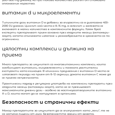
(500–1500 mg дневно), но при такива количества рискът от стомашни
оплаквания нараства.
витамин d и микроелементи
Типичните дози витамин D в добавки за възрастни са в диапазона 400–
2000 IU дневно. Цинкът най-често е 8–15 mg, а селенът и желязото се
включват в малки количества в комплексните формули. Голям брой
експерти препоръчват прием основно през хладните месеци (октомври–
март), когато слънчевото излагане и разнообразието в храненето са по-
ограничени.
цялостни комплекси и дължина на
приема
Много препарати за имунитет са многовитаминни комплекси, които
комбинират витамини, микроелементи и понякога растителни
екстракти като ехинацея. В клинични проучвания с витамин D често се
използват периоди на прием от 8–12 седмици, докато витамин C може да
се приема непрекъснато.
Практически подход е регулярна употреба на комплексни препарати през
хладните месеци (октомври–март), като не се превишават
максималните дневни дози – особено за мастноразтворимите витамини
A и D, които могат да се натрупват в организма.
Безопасност и странични ефекти
Макар препаратите за имунитет да се възприемат като „леки“, те не
са напълно лишени от риск. Безопасността зависи от дозата,