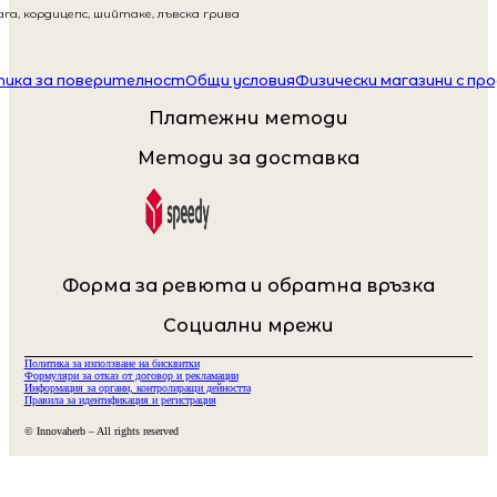
га, кордицепс, шийтаке, лъвска грива
ика за поверителност
Общи условия
Физически магазини с пр
Платежни методи
Методи за доставка
Форма за ревюта и обратна връзка
Социални мрежи
Политика за използване на бисквитки
Формуляри за отказ от договор и рекламации
Информация за органи, контролиращи дейността
Правила за идентификация и регистрация
© Innovaherb – All rights reserved