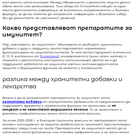
екстракти като ехинацея. Между обещанията и реалните научни данни
обаче често има разминаване. Този обзор от InnovaHerb събира на едно
място достъпната информация за витамини, микроелементи и билкови
формули, за да ви помогне да направите информиран и безопасен избор,
без да разчитате на „магически“ решения.
Какво представляват препаратите за
имунитет?
Под „препарати за имунитет“ обикновено се разбират хранителни
добавки и други продукти, които подпомагат нормалното
функциониране на имунната система. Те най-често съдържат витамини
(C, D, A, витамини от
B-комплекс
), микроелементи (цинк, селен, желязо), а
понякога и растителни екстракти като ехинацея. Целта им е да
поддържат работата на имунните клетки, антиоксидантната
защита и бариерната функция на кожата и лигавиците.
разлика между хранителни добавки и
лекарства
Важно е да се разграничат препаратите за имунитет като
хранителни добавки
от лекарствата. Добавките са предназначени да
поддържат здравето и нормалните функции на организма, но
не
лекуват и не заместват медицинско лечение
. Те не заместват и
доказани профилактични мерки като грипните ваксини.
За сезон 2025–2026 г. в България грипните ваксини се препоръчват като
основен инструмент за защита, особено ако се приложат през октомври–
ноември, преди пика на грипа. Препаратите за имунитет могат да се
използват като допълнение към такава профилактика, а не като нейна