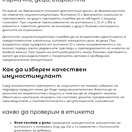
По време на бременност липсват достатъчно данни за безопасността
на повечето имуностимулатори. Витамин D и фолиевата киселина се
препоръчват, но други препарати трябва да се обсъдят с акушер-
гинеколог. При кърмене преминаването на витамини C, D, A и B12 в
млякото е известно, докато за ехинацея и други билкови екстракти
данните са ограничени.
Детските имуностимулатори трябва да са възрастово адаптирани; в
предоставените източници липсват конкретни дози за деца. При
възрастни хора нуждата от витамин D и някои микроелементи е по-
висока, поради което редовните прегледи и проследяването на нивата са
особено важни. При прием на антикоагуланти някои билкови препарати
могат да взаимодействат с терапията, затова е необходима
предварителна консултация.
Как да изберем качествен
имуностимулант
Сред множеството препарати за имунитет на пазара изборът на
подходящ продукт може да бъде предизвикателство. Вместо да се
разчита на маркетингови лозунги, е полезно да се следват няколко
обективни критерия, свързани със състава, дозите, прозрачността на
производителя и съответствието с регулаторните изисквания.
какво да проверим в етикета
Ясен състав и дози:
проверете конкретните количества на
витамини и минерали (mg, µg, IU) и ги сравнете с типичните
диапазони за добавки.