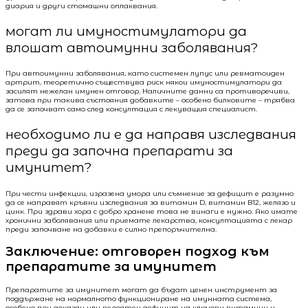
диария и други стомашни оплаквания.
могат ли имуностимулатори да
влошат автоимунни заболявания?
При автоимунни заболявания, като системен лупус или ревматоиден
артрит, теоретично съществува риск някои имуностимулатори да
засилят нежелан имунен отговор. Наличните данни са противоречиви,
затова при такива състояния добавките – особено билковите – трябва
да се започват само след консултация с лекуващия специалист.
необходимо ли е да направя изследвания
преди да започна препарати за
имунитет?
При чести инфекции, изразена умора или съмнение за дефицит е разумно
да се направят кръвни изследвания за витамин D, витамин B12, желязо и
цинк. При здрави хора с добро хранене това не винаги е нужно. Ако имате
хронични заболявания или приемате лекарства, консултацията с лекар
преди започване на добавки е силно препоръчителна.
Заключение: отговорен подход към
препаратите за имунитет
Препаратите за имунитет могат да бъдат ценен инструмент за
поддържане на нормалното функциониране на имунната система,
особено при доказан или вероятен дефицит на ключови витамини и