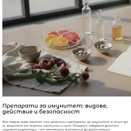
Препарати за имунитет: видове,
действие и безопасност
Все повече хора посягат към различни препарати за имунитет в опит да
се защитят от сезонни настинки и грип. Пазарът предлага десетки
имуностимулатори – от комплексни витамини до растителни