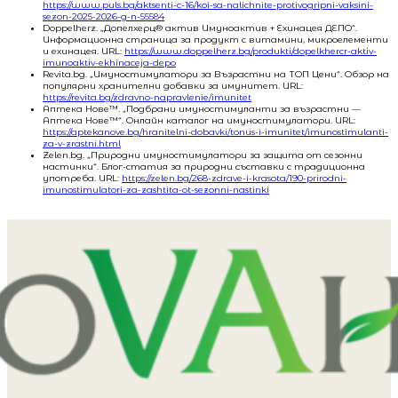
https://www.puls.bg/aktsenti-c-16/koi-sa-nalichnite-protivogripni-vaksini-
sezon-2025-2026-g-n-55584
Doppelherz. „Допелхерц® актив Имуноактив + Ехинацея ДЕПО“.
Информационна страница за продукт с витамини, микроелементи
и ехинацея. URL:
https://www.doppelherz.bg/produkti/dopelkhercr-aktiv-
imunoaktiv-ekhinaceja-depo
Revita.bg. „Имуностимулатори за Възрастни на ТОП Цени“. Обзор на
популярни хранителни добавки за имунитет. URL:
https://revita.bg/zdravno-napravlenie/imunitet
Аптека Нове™. „Подбрани имуностимуланти за възрастни —
Аптека Нове™“. Онлайн каталог на имуностимулатори. URL:
https://aptekanove.bg/hranitelni-dobavki/tonus-i-imunitet/imunostimulanti-
za-v-zrastni.html
Zelen.bg. „Природни имуностимулатори за защита от сезонни
настинки“. Блог-статия за природни съставки с традиционна
употреба. URL:
https://zelen.bg/268-zdrave-i-krasota/190-prirodni-
imunostimulatori-za-zashtita-ot-sezonni-nastinki