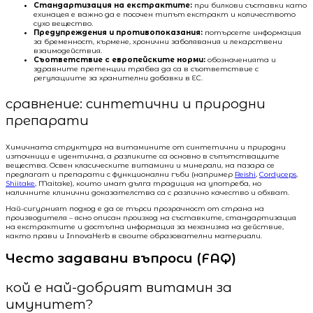
Стандартизация на екстрактите:
при билкови съставки като
ехинацея е важно да е посочен типът екстракт и количеството
сухо вещество.
Предупреждения и противопоказания:
потърсете информация
за бременност, кърмене, хронични заболявания и лекарствени
взаимодействия.
Съответствие с европейските норми:
обозначенията и
здравните претенции трябва да са в съответствие с
регулациите за хранителни добавки в ЕС.
сравнение: синтетични и природни
препарати
Химичната структура на витамините от синтетични и природни
източници е идентична, а разликите са основно в съпътстващите
вещества. Освен класическите витамини и минерали, на пазара се
предлагат и препарати с функционални гъби (например
Reishi
,
Cordyceps
,
Shiitake
, Maitake), които имат дълга традиция на употреба, но
наличните клинични доказателства са с различно качество и обхват.
Най-сигурният подход е да се търси прозрачност от страна на
производителя – ясно описан произход на съставките, стандартизация
на екстрактите и достъпна информация за механизма на действие,
както прави и InnovaHerb в своите образователни материали.
Често задавани въпроси (FAQ)
кой е най-добрият витамин за
имунитет?