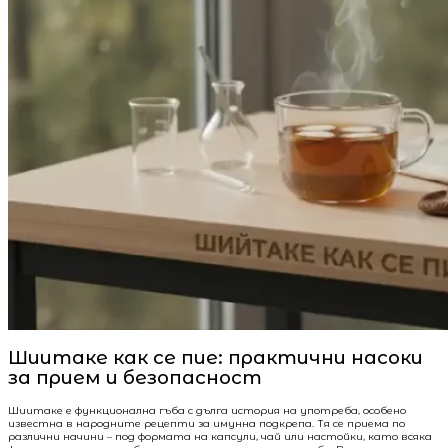
Шиитаке как се пие: практични насоки
за прием и безопасност
Шиитаке е функционална гъба с дълга история на употреба, особено
известна в народните рецепти за имунна подкрепа. Тя се приема по
различни начини – под формата на капсули, чай или настойки, като всяка