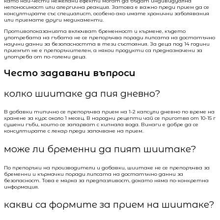
като най-чести нежелани ефекти могат да бъдат индивидуална
непоносимост или алергична реакция. Затова е важно преди прием да се
консултирате със специалист, особено ако имате хронични заболявания
или приемате други медикаменти.
Противопоказанията включват бременност и кърмене, където
употребата на гъбата не се препоръчва поради липсата на достатъчно
научни данни за безопасността в тези състояния. За деца под 14 години
приемът не е препоръчителен, а някои продукти са предназначени за
употреба от по-големи деца.
Често задавани въпроси
колко шиитаке да пия дневно?
В добавки типично се препоръчва прием на 1-2 капсули дневно по време на
хранене за курс около 1 месец. В народни рецепти чай се приготвя от 10-15 г
сушени гъби, които се запарват с кипнала вода. Винаги е добре да се
консултирате с лекар преди започване на прием.
може ли бременни да пият шиитаке?
По препоръки на производители и добавки, шиитаке не се препоръчва за
бременни и кърмачки поради липсата на достатъчно данни за
безопасност. Това е мярка за предпазливост, докато няма по-конкретна
информация.
какви са формите за прием на шиитаке?