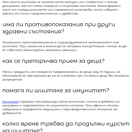
Най-често шиитаке се приема като капсули или таблетки с точна
дозировка, чай от смлян порошък и спиртова настойка. Всяка форма е
част от традиционната или съвременна употреба, като изборът
зависи от лични предпочитания и удобство.
има ли противопоказания при други
здравни състояния?
Основното противопоказание е индивидуалната непоносимост към
шиитаке. При съмнения е важно да се направи консултация с лекар, за да
се избегнат евентуални нежелани реакции.
как се препоръчва прием за деца?
Някои продукти на пазара са предназначени за деца над 14 години, но
обикновено се препоръчва да не се използва при по-малки деца без лекарско
разрешение.
помага ли шиитаке за имунитет?
Шиитаке
съдържа полизахариди като лентинан, които в добавки са
свързвани с подпомагане на имунната система. Този ефект е описан
предимно в народната медицина и производствените описания на
добавките.
колко време трябва да продължи курсът
на шиитаке?