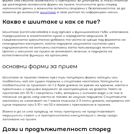
форма има своите особености и препоръки за употреба. В тази статия
ще разгледаме основните форми на прием, типичните дози според
наличните данни и важните аспекти свързани с безопасността, за да
можете да включите
шиитаке
в своя ритъм по информиран начин.
Какво е шиитаке и как се пие?
Шиитаке (Lentinula edodes) е вид ядлива и функционална гъба, използвана
традиционно в азиатската кухня и народната медицина. В
съвременната хранителна добавка тя често се среща под формата на
стандартен екстракт, който подкрепя имунната система чрез
съдържанието на активни съставки като полизахарида лентинан.
Целта и начинът на прием не включват лечение, а подкрепа на
естествените функции на организма.
основни форми за прием
Шиитаке се приема главно през три популярни форми: капсули или
таблетки, чай от сушен порошък и спиртова настойка. Капсулите и
таблетките се приемат по 1-2 броя дневно по време на хранене, което е
практичен и прецизен вариант за контролиране на дозата. Чаят се
приготвя от 10-15 г смертени гъби, запарени с кипнала вода и се пие в
течение на деня, след което се ползва за имунна подкрепа. Спиртовите
настойки се използват по 1 чаена лъжичка 2-3 пъти дневно, направени от
сухия порошък при 5-10 г на 0.5 л алкохол с прекъсвания в приема.
Важно е да се има предвид, че тези препоръки не представляват
медицински съвет и е препоръчително консултация с лекар преди
започване на прием.
Дози и продължителност според