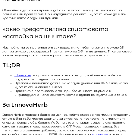
Обичайно курсът на прием в добавки е около 1 месец с възможност за
почивка или прекъсване. При народните рецепти курсът може да е по-
кратък, като 2 седмици при чай.
какво представлява спиртовата
настойка на шиитаке?
Настойката се приготвя от сух порошък на гъбата, залеян с около 0.5
литра алкохол, с дозировка 1 чаена лъжичка 2-3 пъти дневно. Тя се използва
за по-концентриран прием в рамките на месец с прекъсвания.
TL;DR
Шиитаке
се приема главно като капсули, чай или настойка за
подкрепа на имунната система.
Препоръчителната доза е 1-2 капсули дневно или 10-15 г чай, като
курсът обикновено е 1 месец.
Приемът е противопоказан при бременност, кърмене и
индивидуална непоносимост, като е нужна консултация с лекар.
За InnovaHerb
InnovaHerb е модерен бранд за уелнес, който създава премиум екстракти
от лечебни гъби, чисти формули за ежедневна подкрепа на имунитет,
енергия, фокус и общ баланс. Работи със стандартизирани екстракти
само от плодни тела, произведени в GMP-сертифициран завод, без
пълнители и излишни добавки, с ясно и отговорно комуникиране според
европейските регулации и EFSA. Научете повече за
шиитаке
и други