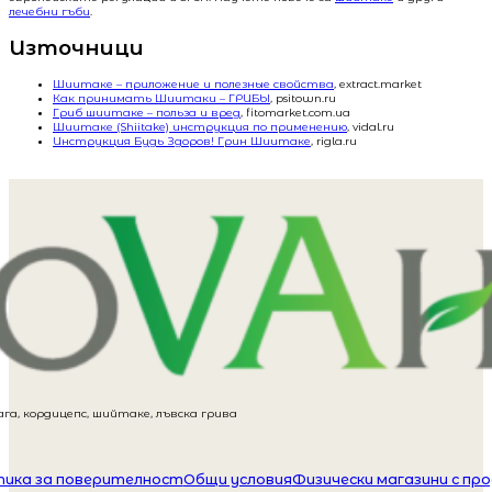
лечебни гъби
.
Източници
Шиитаке – приложение и полезные свойства
, extract.market
Как принимать Шиитаки – ГРИБЫ
, psitown.ru
Гриб шиитаке – польза и вред
, fitomarket.com.ua
Шиитаке (Shiitake) инструкция по применению
, vidal.ru
Инструкция Будь Здоров! Грин Шиитаке
, rigla.ru
га, кордицепс, шийтаке, лъвска грива
ика за поверителност
Общи условия
Физически магазини с пр