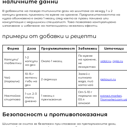
наличните данни
В добавките на пазара типичните дози на шиитаке са между 1 и 2
капсули дневно, приемани по време на хранене. Продължителността на
курса обикновено е около 1 месец, след което се прави почивка или
консултация с медицински специалист. Това позволява контролирано
използване и избягване на потенциални нежелани ефекти.
примери от добавки и рецепти
Форма
Доза
Продължителност
Забележки
Източници
По време
1-2
Капсули/
на хранене,
капсули
Около 1 месец
vidal.ru
,
rigla.ru
таблетки
не
на ден
лекарство
10-15 г
Залей с
Чай
летени
кипнала
2 седмици
psitown.ru
(порошък)
гъби на
вода, пий
ден
като чай
От 5-10 г
1 ч.л. 2-3
Настойка
1 месец с
порошък на
extract.market
,
пъти
спиртова
прекъсвания
0.5 л
fitomarket.com.u
дневно
алкохол
Безопасност и противопоказания
Шиитаке се счита за безопасен при спазване на препоръчаните дози,