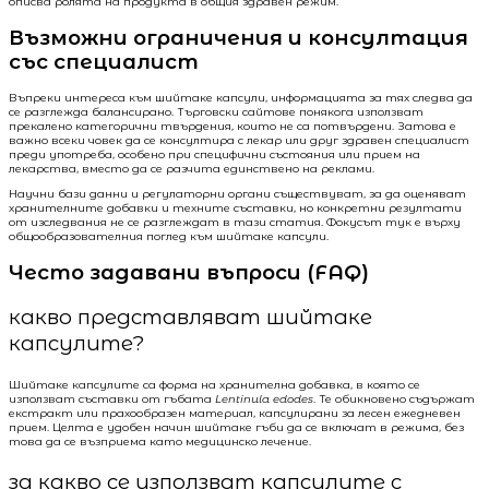
описва ролята на продукта в общия здравен режим.
Възможни ограничения и консултация
със специалист
Въпреки интереса към шийтаке капсули, информацията за тях следва да
се разглежда балансирано. Търговски сайтове понякога използват
прекалено категорични твърдения, които не са потвърдени. Затова е
важно всеки човек да се консултира с лекар или друг здравен специалист
преди употреба, особено при специфични състояния или прием на
лекарства, вместо да се разчита единствено на реклами.
Научни бази данни и регулаторни органи съществуват, за да оценяват
хранителните добавки и техните съставки, но конкретни резултати
от изследвания не се разглеждат в тази статия. Фокусът тук е върху
общообразователния поглед към шийтаке капсули.
Често задавани въпроси (FAQ)
какво представляват шийтаке
капсулите?
Шийтаке капсулите са форма на хранителна добавка, в която се
използват съставки от гъбата
Lentinula edodes
. Те обикновено съдържат
екстракт или прахообразен материал, капсулирани за лесен ежедневен
прием. Целта е удобен начин шийтаке гъби да се включат в режима, без
това да се възприема като медицинско лечение.
за какво се използват капсулите с