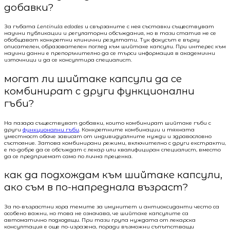
добавки?
За гъбата
Lentinula edodes
и свързаните с нея съставки съществуват
научни публикации и регулаторни обсъждания, но в тази статия не се
обобщават конкретни клинични резултати. Тук фокусът е върху
описателен, образователен поглед към шийтаке капсули. При интерес към
научни данни е препоръчително да се търси информация в академични
източници и да се консултира специалист.
могат ли шийтаке капсули да се
комбинират с други функционални
гъби?
На пазара съществуват добавки, които комбинират шийтаке гъби с
други
функционални гъби
. Конкретните комбинации и тяхната
уместност обаче зависят от индивидуалните нужди и здравословно
състояние. Затова комбинирани режими, включително с други екстракти,
е по-добре да се обсъждат с лекар или квалифициран специалист, вместо
да се предприемат само по лична преценка.
как да подхождам към шийтаке капсули,
ако съм в по-напреднала възраст?
За по-възрастни хора темите за имунитет и антиоксиданти често са
особено важни, но това не означава, че шийтаке капсулите са
автоматично подходящи. При тази група нуждата от лекарска
консултация е още по-изразена, поради възможни съпътстващи