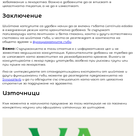
заболявания и лекарства. Важно е добавките да се вписват в
цялостната терапия, а не да я изместват.
Заключение
Шийтаке капсулите са удобен начин да се включи гъбата
Lentinula edodes
в ежедневния режим като хранителна добавка. Те съдържат
полизахариди като лентинан и бета-глюкани, както и други естествени
съставки на шийтаке гъби, и често се разглеждат в контекста на
общото здраве и
функционалните гъби
.
Важно:
Съдържанието в тази статия е с информативна цел и не
замества медицинска консултация. Хранителните добавки не трябва да
се използват като заместител на разнообразното хранене. Винаги се
консултирайте с лекар преди употреба, особено при рискови групи или
при прием на лекарства.
Ако се интересувате от стандартизирани екстракти от шийтаке и
други функционални гъби, можете да разгледате предложенията на
InnovaHerb
и да ги обсъдите със специалист като част от цялостна
стратегия за поддържане на здравето.
Източници
Към момента в наличното проучване за този материал не са посочени
конкретни научни или официални източници за цитиране.