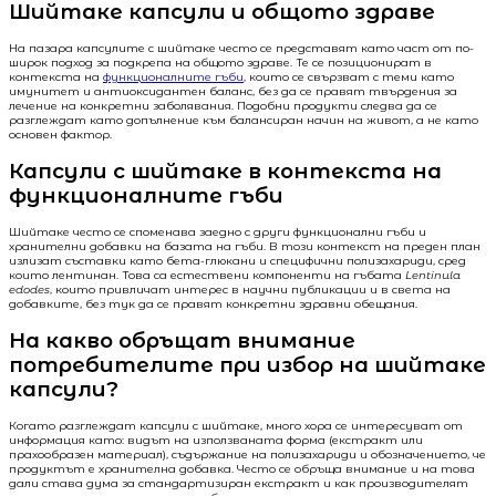
Шийтаке капсули и общото здраве
На пазара капсулите с шийтаке често се представят като част от по-
широк подход за подкрепа на общото здраве. Те се позиционират в
контекста на
функционалните гъби
, които се свързват с теми като
имунитет и антиоксидантен баланс, без да се правят твърдения за
лечение на конкретни заболявания. Подобни продукти следва да се
разглеждат като допълнение към балансиран начин на живот, а не като
основен фактор.
Капсули с шийтаке в контекста на
функционалните гъби
Шийтаке често се споменава заедно с други функционални гъби и
хранителни добавки на базата на гъби. В този контекст на преден план
излизат съставки като бета-глюкани и специфични полизахариди, сред
които лентинан. Това са естествени компоненти на гъбата
Lentinula
edodes
, които привличат интерес в научни публикации и в света на
добавките, без тук да се правят конкретни здравни обещания.
На какво обръщат внимание
потребителите при избор на шийтаке
капсули?
Когато разглеждат капсули с шийтаке, много хора се интересуват от
информация като: видът на използваната форма (екстракт или
прахообразен материал), съдържание на полизахариди и обозначението, че
продуктът е хранителна добавка. Често се обръща внимание и на това
дали става дума за стандартизиран екстракт и как производителят