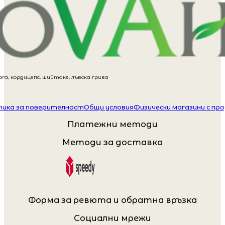
га, кордицепс, шийтаке, лъвска грива
ика за поверителност
Общи условия
Физически магазини с пр
Платежни методи
Методи за доставка
Форма за ревюта и обратна връзка
Социални мрежи