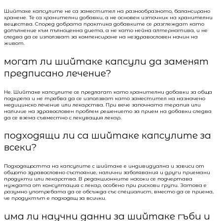
Шийтаке капсулите не са заместител на разнообразното, балансирано
хранене. Те са хранителни добавки, а не основен източник на хранителни
вещества. Според добрата практика добавките се разглеждат като
допълнение към пълноценна диета, а не като нейна алтернатива, и не
следва да се използват за компенсиране на нездравословен начин на
живот.
могат ли шийтаке капсули да заменят
предписано лечение?
Не. Шийтаке капсулите се предлагат като хранителни добавки за обща
подкрепа и не трябва да се използват като заместител на назначено
медицинско лечение или лекарства. При вече започната терапия или
наличие на здравословен проблем решението за прием на добавки следва
да се взема съвместно с лекуващия лекар.
подходящи ли са шийтаке капсулите за
всеки?
Подходящостта на капсулите с шийтаке е индивидуална и зависи от
общото здравословно състояние, налични заболявания и други приемани
продукти или лекарства. В редакционните насоки се подчертава
нуждата от консултация с лекар, особено при рискови групи. Затова е
разумно употребата да се обсъжда със специалист, вместо да се приема,
че продуктът е подходящ за всички.
има ли научни данни за шийтаке гъби и