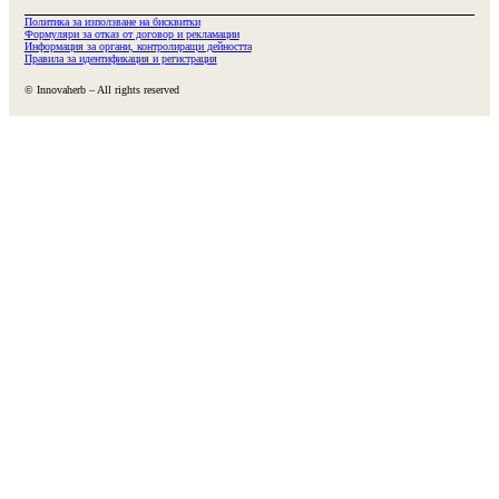
Политика за използване на бисквитки
Формуляри за отказ от договор и рекламации
Информация за органи, контролиращи дейността
Правила за идентификация и регистрация
© Innovaherb – All rights reserved