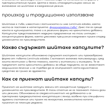
препоръчителния прием. Целта е лесен, стандартизиран начин за
включване на шийтаке в ежедневния режим.
произход и традиционно използване
Шийтаке е гъба, известна с латинското си име
Lentinula edodes
, която
често се поставя в категорията
„функционални гъби“
. Днес тя се среща
както в кулинарията, така и в различни форми на хранителни добавки.
Капсулите представляват модерно продължение на този интерес –
концентрирана форма, която улеснява прецизния ежедневен прием според
указанията на производителя.
Какво съдържат шийтаке капсулите?
Шийтаке капсулите обикновено съдържат екстракт или прахообразна
форма от гъбата
Lentinula edodes
. Съставът включва полизахариди, сред
които лентинан и бета-глюкани, както и витамини и минерали. Те се
предлагат като хранителни добавки за обща подкрепа, но не заместват
медицинско лечение и не трябва да се възприемат като единствено
средство за грижа за здравето.
Как се приемат шийтаке капсули?
Приемът на шийтаке капсули зависи от конкретния продукт и
указанията на производителя. В тази статия не се посочват точни дози
или режими. Обикновено се следва етикетът на добавката и се
препоръчва предварителна консултация с лекар, особено при специфични
здравни състояния или прием на лекарства, включително когато
приемът се планира редовно.