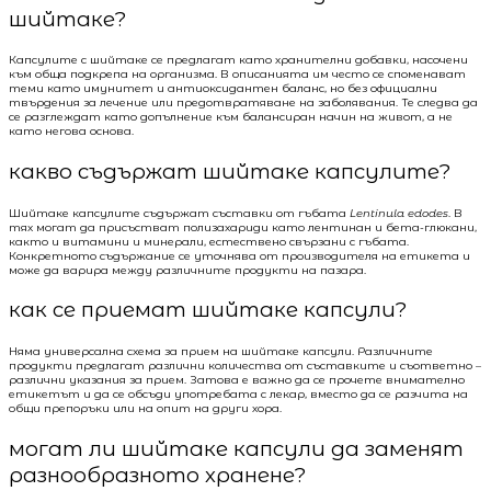
шийтаке?
Капсулите с шийтаке се предлагат като хранителни добавки, насочени
към обща подкрепа на организма. В описанията им често се споменават
теми като имунитет и антиоксидантен баланс, но без официални
твърдения за лечение или предотвратяване на заболявания. Те следва да
се разглеждат като допълнение към балансиран начин на живот, а не
като негова основа.
какво съдържат шийтаке капсулите?
Шийтаке капсулите съдържат съставки от гъбата
Lentinula edodes
. В
тях могат да присъстват полизахариди като лентинан и бета-глюкани,
както и витамини и минерали, естествено свързани с гъбата.
Конкретното съдържание се уточнява от производителя на етикета и
може да варира между различните продукти на пазара.
как се приемат шийтаке капсули?
Няма универсална схема за прием на шийтаке капсули. Различните
продукти предлагат различни количества от съставките и съответно –
различни указания за прием. Затова е важно да се прочете внимателно
етикетът и да се обсъди употребата с лекар, вместо да се разчита на
общи препоръки или на опит на други хора.
могат ли шийтаке капсули да заменят
разнообразното хранене?