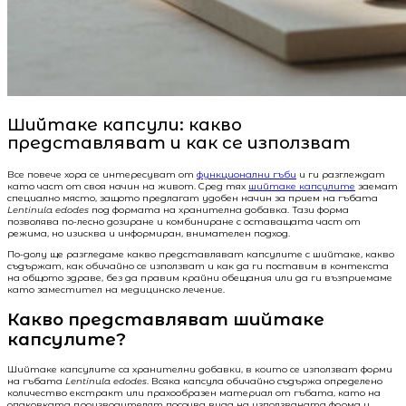
Шийтаке капсули: какво
представляват и как се използват
Все повече хора се интересуват от
функционални гъби
и ги разглеждат
като част от своя начин на живот. Сред тях
шийтаке капсулите
заемат
специално място, защото предлагат удобен начин за прием на гъбата
Lentinula edodes
под формата на хранителна добавка. Тази форма
позволява по-лесно дозиране и комбиниране с оставащата част от
режима, но изисква и информиран, внимателен подход.
По-долу ще разгледаме какво представляват капсулите с шийтаке, какво
съдържат, как обичайно се използват и как да ги поставим в контекста
на общото здраве, без да правим крайни обещания или да ги възприемаме
като заместител на медицинско лечение.
Какво представляват шийтаке
капсулите?
Шийтаке капсулите са хранителни добавки, в които се използват форми
на гъбата
Lentinula edodes
. Всяка капсула обичайно съдържа определено
количество екстракт или прахообразен материал от гъбата, като на
опаковката производителят посочва вида на използваната форма и