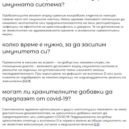
имунната система?
Пробиотиците влияят върху чревния микробиом, където се намира
голяма част от имунните клетки. Някои щамове показват потенциал да
намалят честотата или продължителността на леки респираторни
инфекции, но ефектите са щам‑специфични и умерени. Те са допълнение, а
не заместител на здравословното хранене и основните превантивни
мерки.
колко време е нужно, за да засилим
имунитета си?
Промените в начина на живот – по-добър сън, намален стрес, по-
пълноценна диета – започват да влияят върху имунната система в
рамките на седмици, но устойчивите ползи изискват месеци
последователност. При коригиране на дефицит на витамин D или цинк,
нивата се подобряват за няколко седмици, но индивидуалните разлики са
значителни.[5,6,9]
могат ли хранителните добавки да
предпазят от covid‑19?
Световната здравна организация и други институции посочват, че няма
достатъчно доказателства, че хранителни добавки могат да
предотвратят или излекуват COVID‑19. Поддържането на добър
хранителен статус и витамин D в норма е важно за общия имунитет, но
не замества ваксинация, хигиена и медицинско лечение.
[2,8]