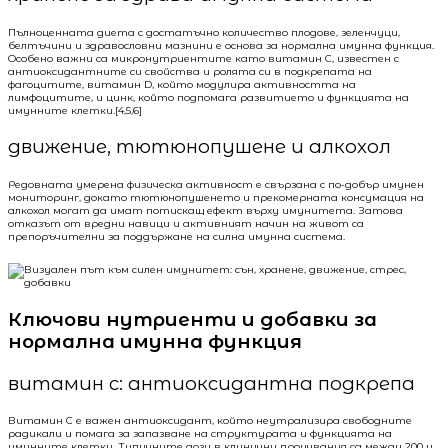
Пълноценната диета с достатъчно количество плодове, зеленчуци,
белтъчини и здравословни мазнини е основа за нормална имунна функция.
Особено важни са микронутриентите като витамин C, известен с
антиоксидантните си свойства и ролята си в подкрепата на
фагоцитите, витамин D, който модулира активността на
лимфоцитите, и цинк, който подпомага развитието и функцията на
имунните клетки.[4,5,6]
движение, тютюнопушене и алкохол
Редовната умерена физическа активност е свързана с по-добър имунен
мониторинг, докато тютюнопушенето и прекомерната консумация на
алкохол могат да имат потискащ ефект върху имунитета. Затова
отказът от вредни навици и активният начин на живот са
препоръчителни за поддържане на силна имунна система.
Ключови нутриенти и добавки за
нормална имунна функция
витамин c: антиоксидантна подкрепа
Витамин C е важен антиоксидант, който неутрализира свободните
радикали и помага за запазване на структурата и функцията на
имунните клетки. Типичните дози в клинични проучвания са между 200 и