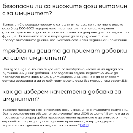
безопасни ли са високите дози витамин
c за имунитет?
Витамин C е водоразтворим и излишъкът се изхвърля, но много високи
дози (над 1000–2000 mg/ден) могат да причинят стомашно-чревен
дискомфорт и не са доказано по‑ефективни от умерени дози за имунната
функция. За повечето хора е по-разумно да се придържат към
препоръчителните дневни количества, освен при медицински показания.
трябва ли децата да приемат добавки
за силен имунитет?
При здрави деца, които се хранят разнообразно, често няма нужда от
рутинни „имунни“ добавки. В определени случаи педиатър може да
препоръча витамини D или мултивитамини. Важно е да се спазват
детски дозировки и да се избягват високи дози без медицински съвет.[5,8]
как да изберем качествена добавка за
имунитет?
Търсете продукти с ясно посочени дози и форми на активните съставки,
без нереалистични обещания за „лечение“ или „100% защита“. Важно е да са
произведени според добри производствени практики и да отговарят на
европейските регулации за здравни претенции, напр. „поддържа
нормалната функция на имунната система“.
[3,8,10]