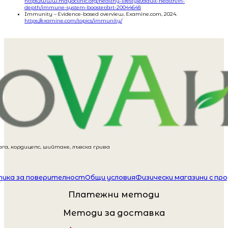
https://www.mayoclinic.org/healthy-lifestyle/adult-health/in-
depth/immune-system-booster/art-20044648
Immunity – Evidence-based overview, Examine.com, 2024.
https://examine.com/topics/immunity/
га, кордицепс, шийтаке, лъвска грива
ика за поверителност
Общи условия
Физически магазини с пр
Платежни методи
Методи за доставка