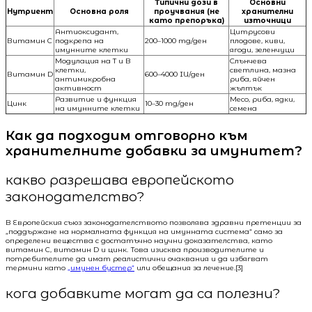
Типични дози в
Основни
Нутриент
Основна роля
проучвания (не
хранителни
като препоръка)
източници
Антиоксидант,
Цитрусови
Витамин C
подкрепа на
200–1000 mg/ден
плодове, киви,
имунните клетки
ягоди, зеленчуци
Модулация на T и B
Слънчева
клетки,
светлина, мазна
Витамин D
600–4000 IU/ден
антимикробна
риба, яйчен
активност
жълтък
Развитие и функция
Месо, риба, ядки,
Цинк
10–30 mg/ден
на имунните клетки
семена
Как да подходим отговорно към
хранителните добавки за имунитет?
какво разрешава европейското
законодателство?
В Европейския съюз законодателството позволява здравни претенции за
„поддържане на нормалната функция на имунната система“ само за
определени вещества с достатъчно научни доказателства, като
витамин C, витамин D и цинк. Това изисква производителите и
потребителите да имат реалистични очаквания и да избягват
термини като
„имунен бустер“
или обещания за лечение.[3]
кога добавките могат да са полезни?