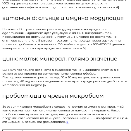
1000 mg дневно, като по-високи количества не демонстрират
допълнителен ефект и могат да причинят стомашен дискомфорт.[4]
витамин d: слънце и имунна модулация
Витамин D играе ключова роля в модулирането на вродения и
адаптивния имунитет чрез регулиране на T и B лимфоцитите и
продукцията на антимикробни пептиди. Липсата на достатъчно
слънчева светлина в България през зимните месеци прави адекватния
прием от добавки още по-важен. Обичайните дози са 600–4000 IU дневно с
контрол на нивата при продължителен прием.[5]
цинк: малък минерал, голямо значение
Цинкът подпомага деленето и съзряването на имунните клетки и е
важен за функцията на естествените клетки-убийци.
Препоръчителните дози са между 10 и 30 mg на ден, като дългосрочен
прием над 40 mg изисква медицински контрол заради риск от дисбаланс в
метаболизма на медта.[6]
пробиотици и чревен микробиом
Здравият чревен микробиом е свързан с нормална имунна функция, тъй
като голяма част от имунните клетки се намират в червата. Някои
пробиотични щамове могат умерено да намалят честотата и
продължителността на леки респираторни инфекции, но ефектът е щам-
специфичен и зависи от дозировката.
[7]