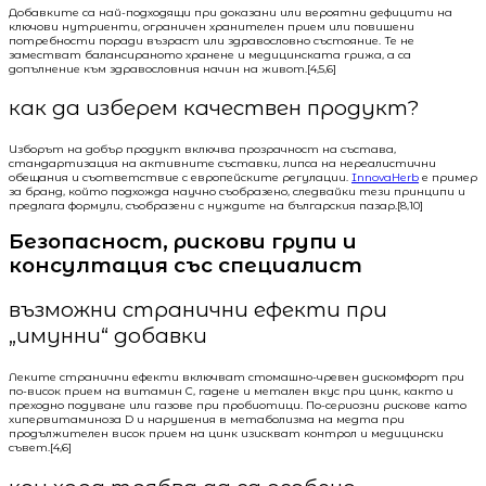
Добавките са най-подходящи при доказани или вероятни дефицити на
ключови нутриенти, ограничен хранителен прием или повишени
потребности поради възраст или здравословно състояние. Те не
заместват балансираното хранене и медицинската грижа, а са
допълнение към здравословния начин на живот.[4,5,6]
как да изберем качествен продукт?
Изборът на добър продукт включва прозрачност на състава,
стандартизация на активните съставки, липса на нереалистични
обещания и съответствие с европейските регулации.
InnovaHerb
е пример
за бранд, който подхожда научно съобразено, следвайки тези принципи и
предлага формули, съобразени с нуждите на българския пазар.[8,10]
Безопасност, рискови групи и
консултация със специалист
възможни странични ефекти при
„имунни“ добавки
Леките странични ефекти включват стомашно-чревен дискомфорт при
по-висок прием на витамин C, гадене и метален вкус при цинк, както и
преходно подуване или газове при пробиотици. По-сериозни рискове като
хипервитаминоза D и нарушения в метаболизма на медта при
продължителен висок прием на цинк изискват контрол и медицински
съвет.[4,6]