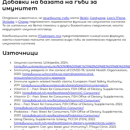
Добавки на базата на гъби за
имунитет
Отдавна известно е, че
лечебните гъби
като
Reishi
,
Cordyceps
,
Lion’s Mane
,
Shiitake
и
Chaga
подпомагат нормалната функция на имунната система.
Те са източник на бета-глюкани и други биоактивни съединения, които
модулират имунния отговор.
Комбинациите като
Mushroom mix
представляват синергична формула,
която съчетава ползите от няколко вида гъби за комплексна подкрепа на
имунната система.
Източници
Имунна система, Wikipedia, 2024.
https://bg.wikipedia.org/wiki/%D0%98%D0%BC%D1%83%D0%BD%D0%BD%D
Immunity passports in the context of COVID-19, World Health Organization,
2020.
https://www.who.int/news-room/questions-and-
answers/item/immunity-passports
Immune system related health claims, European Food Safety Authority,
2011.
https://www.efsa.europa.eu/en/topics/topic/immunesystem
Vitamin C – Fact Sheet for Consumers, NIH Office of Dietary Supplements,
2024.
https://ods.od.nih.gov/factsheets/VitaminC-Consumer/
Vitamin D – Fact Sheet for Consumers, NIH Office of Dietary Supplements,
2022.
https://ods.od.nih.gov/factsheets/VitaminD-Consumer/
Zinc – Fact Sheet for Consumers, NIH Office of Dietary Supplements, 2022.
https://ods.od.nih.gov/factsheets/Zinc-Consumer/
Probiotics – Fact Sheet for Consumers, NIH Office of Dietary Supplements,
2023.
https://ods.od.nih.gov/factsheets/Probiotics-Consumer/
Using Dietary Supplements Wisely, NCCIH (NIH), 2022.
https://www.nccih.nih.gov/health/using-dietary-supplements-wisely
Immune system: Can you boost your immunity?, Mayo Clinic, 2023.