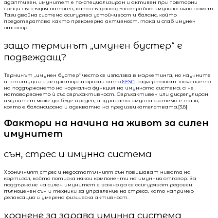
адаптивен, имунитет е по-специализиран и активен при повторни
срещи със същия патоген, като създава дълготрайна имунологична памет.
Тази двойна система осигурява устойчивост и баланс, който
предотвратява както прекомерна активност, така и слаб имунен
отговор.
защо терминът „имунен бустер“ е
подвеждащ?
Терминът „имунен бустер“ често се използва в маркетинга, но научните
институции и регулаторни органи като
EFSA
подчертават значението
на поддържането на нормална функция на имунната система, а не
натоварването ѝ със свръхактивност. Свръхактивен или дисрегулиран
имунитет може да бъде вреден, а здравата имунна система е тази,
която е балансирана и адекватна на предизвикателствата.[3,8]
Фактори на начина на живот за силен
имунитет
сън, стрес и имунна система
Хроничният стрес и недостатъчният сън повишават нивата на
кортизол, който потиска някои компоненти на имунния отговор. За
поддържане на силен имунитет е важно да се осигуряват редовен
пълноценен сън и техники за управление на стреса, като например
релаксация и умерена физическа активност.
хранене за здрава имунна система