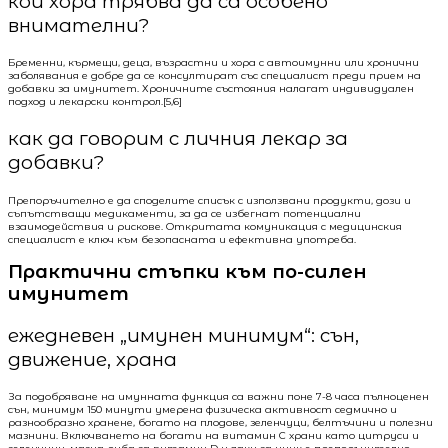
кои хора трябва да са особено
внимателни?
Бременни, кърмещи, деца, възрастни и хора с автоимунни или хронични
заболявания е добре да се консултират със специалист преди прием на
добавки за имунитет. Хроничните състояния налагат индивидуален
подход и лекарски контрол.[5,6]
как да говорим с личния лекар за
добавки?
Препоръчително е да споделите списък с използвани продукти, дози и
съпътстващи медикаменти, за да се избегнат потенциални
взаимодействия и рискове. Откритата комуникация с медицинския
специалист е ключ към безопасната и ефективна употреба.
Практични стъпки към по-силен
имунитет
ежедневен „имунен минимум“: сън,
движение, храна
За подобряване на имунната функция са важни поне 7-8 часа пълноценен
сън, минимум 150 минути умерена физическа активност седмично и
разнообразно хранене, богато на плодове, зеленчуци, белтъчини и полезни
мазнини. Включването на богати на витамин C храни като цитруси и