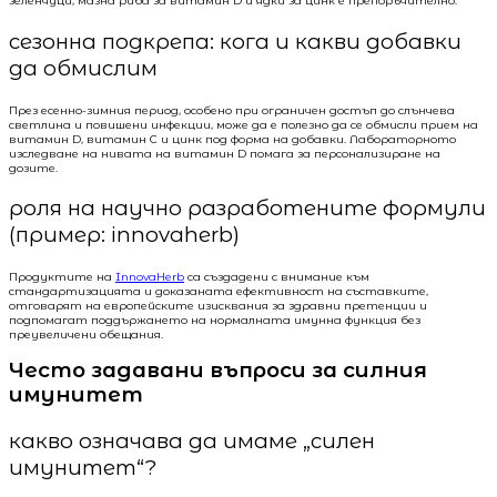
зеленчуци, мазна риба за витамин D и ядки за цинк е препоръчително.
сезонна подкрепа: кога и какви добавки
да обмислим
През есенно-зимния период, особено при ограничен достъп до слънчева
светлина и повишени инфекции, може да е полезно да се обмисли прием на
витамин D, витамин C и цинк под форма на добавки. Лабораторното
изследване на нивата на витамин D помага за персонализиране на
дозите.
роля на научно разработените формули
(пример: innovaherb)
Продуктите на
InnovaHerb
са създадени с внимание към
стандартизацията и доказаната ефективност на съставките,
отговарят на европейските изисквания за здравни претенции и
подпомагат поддържането на нормалната имунна функция без
преувеличени обещания.
Често задавани въпроси за силния
имунитет
какво означава да имаме „силен
имунитет“?