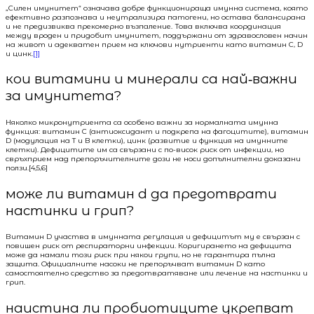
„Силен имунитет“ означава добре функционираща имунна система, която
ефективно разпознава и неутрализира патогени, но остава балансирана
и не предизвиква прекомерно възпаление. Това включва координация
между вроден и придобит имунитет, поддържани от здравословен начин
на живот и адекватен прием на ключови нутриенти като витамин C, D
и цинк.
[1]
кои витамини и минерали са най‑важни
за имунитета?
Няколко микронутриента са особено важни за нормалната имунна
функция: витамин C (антиоксидант и подкрепа на фагоцитите), витамин
D (модулация на T и B клетки), цинк (развитие и функция на имунните
клетки). Дефицитите им са свързани с по-висок риск от инфекции, но
свръхприем над препоръчителните дози не носи допълнителни доказани
ползи.[4,5,6]
може ли витамин d да предотврати
настинки и грип?
Витамин D участва в имунната регулация и дефицитът му е свързан с
повишен риск от респираторни инфекции. Коригирането на дефицита
може да намали този риск при някои групи, но не гарантира пълна
защита. Официалните насоки не препоръчват витамин D като
самостоятелно средство за предотвратяване или лечение на настинки и
грип.
наистина ли пробиотиците укрепват