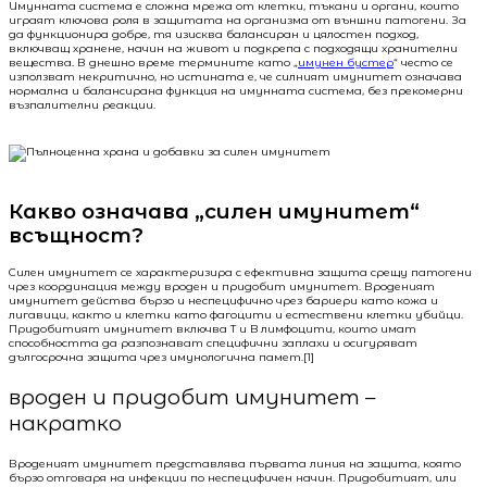
Имунната система е сложна мрежа от клетки, тъкани и органи, които
играят ключова роля в защитата на организма от външни патогени. За
да функционира добре, тя изисква балансиран и цялостен подход,
включващ хранене, начин на живот и подкрепа с подходящи хранителни
вещества. В днешно време термините като „
имунен бустер
“ често се
използват некритично, но истината е, че силният имунитет означава
нормална и балансирана функция на имунната система, без прекомерни
възпалителни реакции.
Какво означава „силен имунитет“
всъщност?
Силен имунитет се характеризира с ефективна защита срещу патогени
чрез координация между вроден и придобит имунитет. Вроденият
имунитет действа бързо и неспецифично чрез бариери като кожа и
лигавици, както и клетки като фагоцити и естествени клетки убийци.
Придобитият имунитет включва T и B лимфоцити, които имат
способността да разпознават специфични заплахи и осигуряват
дългосрочна защита чрез имунологична памет.[1]
вроден и придобит имунитет –
накратко
Вроденият имунитет представлява първата линия на защита, която
бързо отговаря на инфекции по неспецифичен начин. Придобитият, или