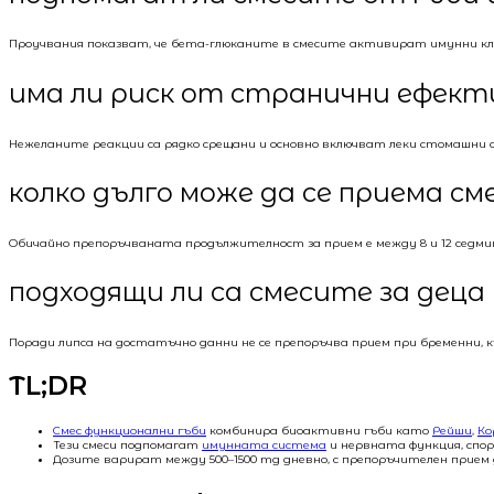
Проучвания показват, че бета-глюканите в смесите активират имунни кл
има ли риск от странични ефект
Нежеланите реакции са рядко срещани и основно включват леки стомашни 
колко дълго може да се приема см
Обичайно препоръчваната продължителност за прием е между 8 и 12 седмиц
подходящи ли са смесите за деца
Поради липса на достатъчно данни не се препоръчва прием при бременни, к
TL;DR
Смес функционални гъби
комбинира биоактивни гъби като
Рейши
,
Ко
Тези смеси подпомагат
имунната система
и нервната функция, спо
Дозите варират между 500–1500 mg дневно, с препоръчителен прием д