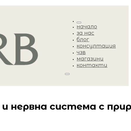
начало
за нас
блог
консултация
чзв
магазини
контакти
 и нервна система с при