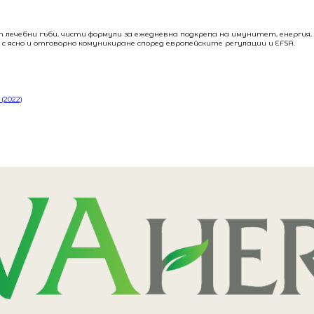
т лечебни гъби, чисти формули за ежедневна подкрепа на имунитет, енергия
с ясно и отговорно комуникиране според европейските регулации и EFSA.
(2022)