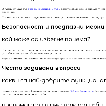
В продуктите със
смес функционални гъби
дозите обикновено варират между
описания.
Формите, в които се предлагат тези смеси, са основно прахове и стандар
Безопасност и предпазни мерки
кой може да избегне приема?
Към редките, но възможни нежелани реакции се причисляват леки стомашни
да избягват приема без лична консултация.
Хора с автоимунни състояния трябва да проявят повишено внимание, тъ
Често задавани въпроси
какви са най-добрите функционал
Често използваните функционални гъби в смес са
Рейши
,
Кордицепс
, Херици
със специалист преди употреба.
подпомагат ли смесите от гъби