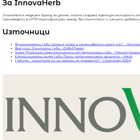
За InnovaHerb
InnovaHerb е модерен бранд за уелнес, който създава премиум екстракти о
произведени в GMP-сертифициран завод, без пълнители и излишни добавки, 
Източници
Функционални гъби: какво е това и какви ефекти имат те? – Hemnia 
Best mix с 9 витални гъби – DrBioMaster
Super Mushroom /смес екстракти от медицински гъби – Natural Factors
6 функционални вида гъби: Ползи, алтернативни рецепти – iHerb
Гъбите – наистина ли са полезни за здравето? – Chestno.bg (2024)