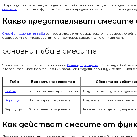
В природата съществуват уникални гъби, на които науката отделя все п
система
и нервната функция. Тези смеси предлагат естествен начин да по
Какво представляват смесите 
Смес функционални гъби
са продукти, съчетаващи различни видове лечебни
асоциират с антиоксидантна и противовъзпалителна активност.
основни гъби в смесите
Често срещани в смесите са гъбите
Рейши
,
Кордицепс
и Херициум. Рейши е 
възпалителните маркери при животински модели. Херициум се асоциира с 
Гъба
Биоактивни вещества
Области на действи
Рейши
Бета-глюкани, тритерпени
Имунитет, сърдечно-съдова 
Кордицепс
Полизахариди, нуклеозиди
Имуномодулация, възпаление
Херициум
Биоактивни съединения
Когнитивни функции, нервна 
Как действат смесите от функ
Проучвания показват, че основният механизъм е свързан с бета-глюкани