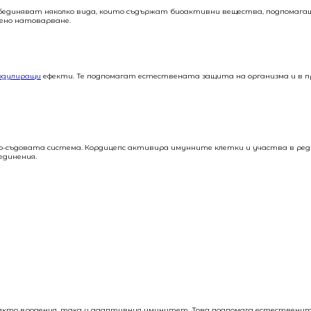
бединяват няколко вида, които съдържат биоактивни вещества, подпомаг
шено натоварване.
одулиращи
ефекти. Те подпомагат естествената защита на организма и в п
но-съдовата система. Кордицепс активира имунните клетки и участва в ре
единения.
както вродения, така и адаптивния имунитет. Това подпомага естественит