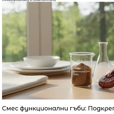
minotavyra
January 31, 2026
0 comments
Смес функционални гъби: Подкр