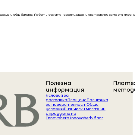
, фокус и общ баланс. Работи със стандартизирани екстракти само от плодн
Полезна
Плате
информация
метод
Условия за
доставка
Плащане
Политика
за поверителност
Общи
условия
Физически магазини
с продукти на
Innovaherb
Innovaherb блог