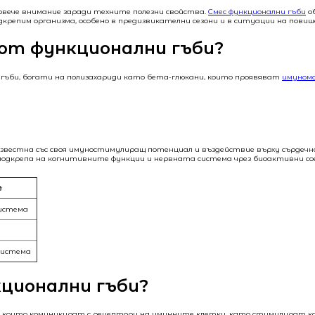
овече внимание заради техните полезни свойства.
Смес функционални гъби
о
дкрепим организма, особено в предизвикателни сезони и в ситуации на пови
от функционални гъби?
 гъби, богати на полизахариди като бета-глюкани, които проявяват
имуном
известна със своя имуностимулиращ потенциал и въздействие върху сърдеч
подкрепа на когнитивните функции и нервната система чрез биоактивни со
е
система
система
ционални гъби?
те, които комуникират с рецептори на имунните клетки, като стимулират 