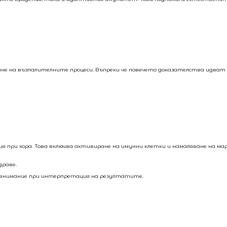
иране на възпалителните процеси. Въпреки че повечето доказателства идва
 при хора. Това включва активиране на имунни клетки и намаляване на мар
драве.
о внимание при интерпретация на резултатите.