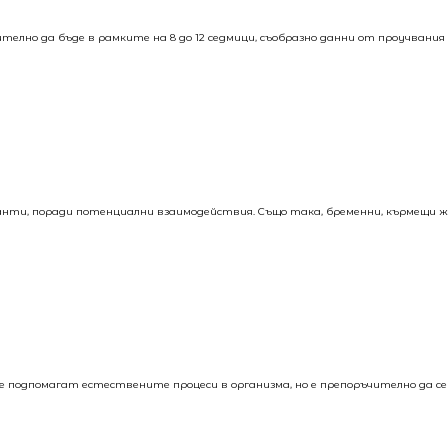
елно да бъде в рамките на 8 до 12 седмици, съобразно данни от проучвани
анти, поради потенциални взаимодействия. Също така, бременни, кърмещи ж
Те подпомагат естествените процеси в организма, но е препоръчително да с