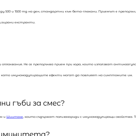
 500 и 1500 mg на ден, стандартни към бета-глюкани. Приемът е препоръчит
тизирани екстракти.
 оплаквания. Не се препоръчва прием при хора, които използват антикоагул
й като имуномодулиращите ефекти могат да повлияят на симптомите им.
ни гъби за смес?
ум и
Шиитаке
, които съдържат полизахариди с имуномодулиращи свойства. 
 имунитета?