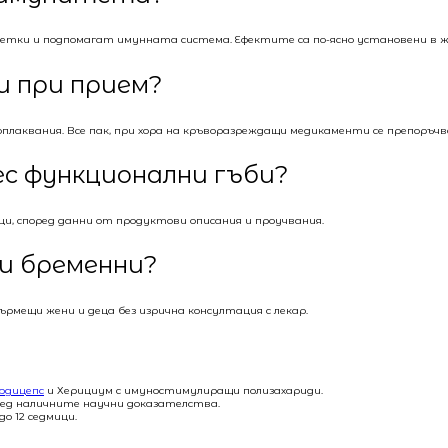
етки и подпомагат имунната система. Ефектите са по-ясно установени в жи
и при прием?
оплаквания. Все пак, при хора на кръворазреждащи медикаменти се препоръ
ес функционални гъби?
и, според данни от продуктови описания и проучвания.
 и бременни?
ърмещи жени и деца без изрична консултация с лекар.
рдицепс
и Херициум с имуностимулиращи полизахариди.
ред наличните научни доказателства.
о 12 седмици.