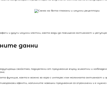
крофаги и други имунни клетки, което води до повишена активност и регул
чните данни
одулиращи свойства, подкрепени от проучвания върху животни и наблюдения
анс.
ната функция, което е важно за хора с интерес към мозъчната активност и з
иворакови ефекти, наличните човешки проучвания са ограничени и е нужн