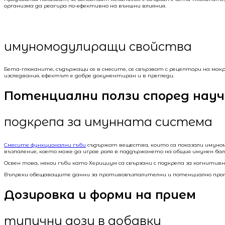
организма да реагира по-ефективно на външни влияния.
имуномодулиращи свойства
Бета-глюканите, съдържащи се в смесите, се свързват с рецептори на ма
изследвания, ефектът е добре документиран и в прегледи.
Потенциални ползи според нау
подкрепа за имунната система
Смесите функционални гъби
съдържат вещества, които са показали имуном
възпаление, което може да играе роля в поддържането на общия имунен бал
Освен това, някои гъби като Херициум са свързани с подкрепа за когнитив
Въпреки обещаващите данни за противовъзпалителни и потенциално прот
Дозировка и форми на прием
типични дози в добавки