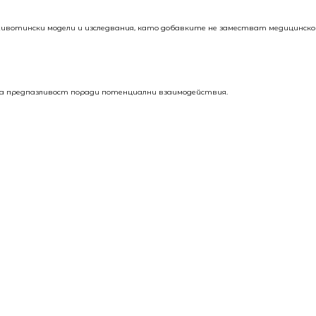
вотински модели и изследвания, като добавките не заместват медицинско 
чва предпазливост поради потенциални взаимодействия.