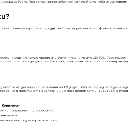
мулиращи добавки. При автоимунни заболявания лечебните гъби се изследват
ки?
о инжекционни лекарствени продукти. Всяка форма има специфична концентра
делен процент полизахариди или бета-глюкани (често ≥20–30%). Това позвол
ставки и са по-подходящи за обща поддръжка, отколкото за таргетиран им
кстракт дневно, еквивалентни на 1–9 g суха гъба, за период от 4 до 24 сед
в изследвания и практиката диапазони и не представляват индивидуална те
Контекст
телни проучвания при възрастни
онен прием
на терапия под лекарски контрол