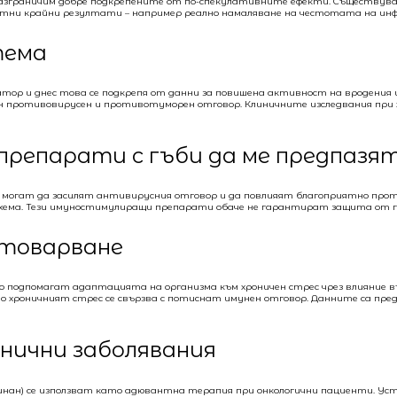
 разграничим добре подкрепените от по-спекулативните ефекти. Съществув
тни крайни резултати – например реално намаляване на честотата на инфе
тема
ор и днес това се подкрепя от данни за повишена активност на вродения и
ен противовирусен и противотуморен отговор. Клиничните изследвания при х
епарати с гъби да ме предпазят
кти могат да засилят антивирусния отговор и да повлияят благоприятно про
схема. Тези имуностимулиращи препарати обаче не гарантират защита от гр
атоварване
то подпомагат адаптацията на организма към хроничен стрес чрез влияние 
 хроничният стрес се свързва с потиснат имунен отговор. Данните са пре
онични заболявания
инан) се използват като адювантна терапия при онкологични пациенти. Ус