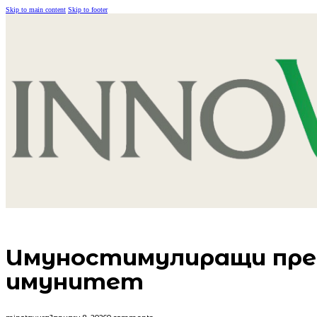
Skip to main content
Skip to footer
Имуностимулиращи преп
имунитет