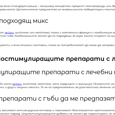
 ясна стандартизация – например конкретен процент полизахариди или бета-г
а суровината. Допълнително предимство са независимите лабораторни тест
 подходящ микс
 от
рейши
, шийтаке или майтаке), така и комплексни формули с комбинация 
тна гъба. Комбинациите могат да са подходящи за хора, които търсят по-ш
кти и ясно описани съставки, така че потребителят да може да направи ин
уностимулиращите препарати с л
улиращите препарати с лечебни 
ъби като
рейши
, шийтаке, майтаке, чага, кордицепс и херициум. Основните 
 и други имунни клетки. Те не са предназначени за диагностика, лечение и
епарати с гъби да ме предпазят
кти засилват антивирусния отговор и повлияват благоприятно протичането н
ексен подход. Имуностимулиращите добавки не могат да гарантират, че ням