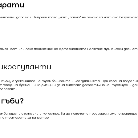
парати
нителни добавки. Въпреки това „натурално“ не означава напълно безрисково
замаяност или леко понижение на артериалното налягане при високи дози от 
тикоагуланти
ърху агрегацията на тромбоцитите и коагулацията. При хора на терапия 
тговор. За бременни, кърмещи и деца липсват достатъчно контролирани да
препарати.
 гъби?
омбинирани съставки и качество. За да получите предвидим имуномодулира
но тестовете за качество.