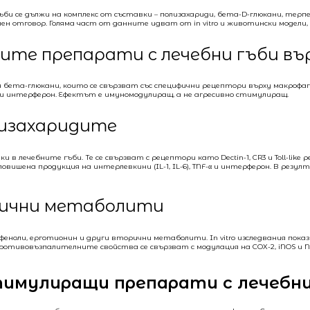
 се дължи на комплекс от съставки – полизахариди, бета-D-глюкани, терп
 отговор. Голяма част от данните идват от in vitro и животински модели, а
те препарати с лечебни гъби въ
ета-глюкани, които се свързват със специфични рецептори върху макрофаг
 интерферон. Ефектът е имуномодулиращ, а не агресивно стимулиращ.
лизахаридите
в лечебните гъби. Те се свързват с рецептори като Dectin-1, CR3 и Toll-li
вишена продукция на интерлевкини (IL-1, IL-6), TNF-α и интерферон. В рез
рични метаболити
ифеноли, ерготионин и други вторични метаболити. In vitro изследвания п
отивовъзпалителните свойства се свързват с модулация на COX-2, iNOS и N
имулиращи препарати с лечебни