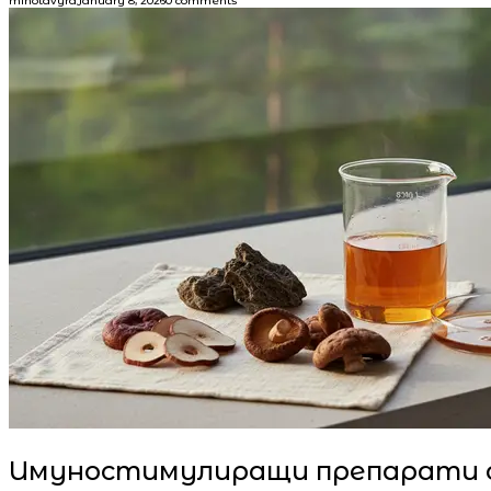
minotavyra
January 8, 2026
0 comments
Имуностимулиращи препарати с 