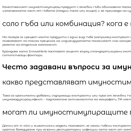
Качественият имуностимулиращ продукт с лечебни гъби обикновено посочва
използваната част от гъбата (плодни тела или мицел) и за произхода н
соло гъба или комбинация? кога е
На пазара се срещат както продукти с един вид гъба (например екстракт
позволяват по-точна преценка на индивидуалната поносимост към конкре
ролята на отделния компонент.
Брандове като InnovaHerb поставят акцент върху стандартизирани екстра
съпътстващи фактори.
Често задавани въпроси за им
какво представляват имуностим
Това са хранителни добавки, съдържащи екстракти или прах от лечебни г
имуномодулиращ ефект – подпомагане активността на макрофаги, NK-клетки
могат ли имуностимулиращите пр
Данни от in vitro и животински модели показват, че някои гъбени екстра
кратко боледуване при сезонни респираторни инфекции като част от компл