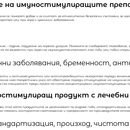
ве на имуностимулиращите пре
о се понасят добре и се считат за относително безопасни съставки за хра
карства или при хора с хронични заболявания.
я – гадене, подуване на корема, диария. Понякога се съобщават главоболие, 
о са по-вероятни при хора със свръхчувствителност към гъби или гъбни спори.
нни заболявания, бременност, ан
кти и антикоагулантни или антитромбоцитни лекарства поради влияние в
явания има теоретичен риск от обостряне поради стимулиране на имунния о
ия със специалист преди прием на силно концентрирани имуностимулиращи 
остимулиращ продукт с лечебни
во, тъй като продуктите се различават по видове гъби, стандартизация, к
а-глюкани, екстрактно съотношение и прозрачност на производителя относ
андартизация, произход, чистота