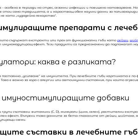
 – особено в периоди на стрес, сезонни инфекции и повишено натоварване. 
е стои само традицията, а и нарастващ обем научни данни за полизахарид
 не като „чудодейно лекарство“.
мулиращите препарати с лечеб
които съдържат екстракти или прах от функционални гъби като
рейши
,
ший
ат имуномодулиращ ефект. Тези продукти са предназначени да подпомагат 
латори: каква е разликата?
постоянно „усилване“ на имунитета. При лечебните гъби картината е по-ф
Това е важно за хора с алергии или автоимунни състояния, при които агреси
д имуностимулиращите добавки
рупи съставки: витамини (C, D), минерали (цинк, селен), растителни екст
елен ефект. Въпреки това данните за бета-глюканите от рейши, шийтаке, 
лиращи схеми.
щите съставки в лечебните гъб