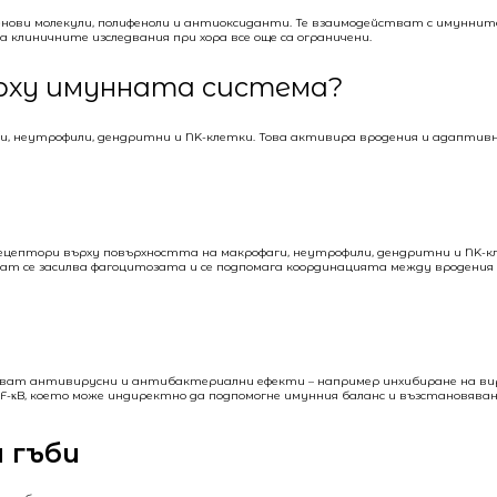
енови молекули, полифеноли и антиоксиданти. Те взаимодействат с имуннит
 клиничните изследвания при хора все още са ограничени.
рху имунната система?
и, неутрофили, дендритни и NK-клетки. Това активира вродения и адаптив
ke рецептори върху повърхността на макрофаги, неутрофили, дендритни и NK-к
ултат се засилва фагоцитозата и се подпомага координацията между вродени
оказват антивирусни и антибактериални ефекти – например инхибиране на ви
F-κB, което може индиректно да подпомогне имунния баланс и възстановява
 гъби