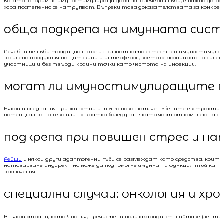
Когато говорим за имуностимулиращи добавки с лечебни гъби, е важно да
хора постепенно се натрупват. Въпреки това доказателствата за конкре
обща подкрепа на имунната сис
Лечебните гъби традиционно се използват като естествен имуностимулат
засилена продукция на цитокини и интерферон, което се асоциира с по-сил
участници и без твърди крайни точки като честота на инфекции.
могат ли имуностимулиращите пр
Някои изследвания при животни и in vitro показват, че гъбените екстра
потенциал за по-леко или по-кратко боледуване като част от комплексна 
подкрепа при повишен стрес и н
Рейши
и някои други адаптогенни гъби се разглеждат като средства, кои
натоварване индиректно може да подпомогне имунната функция, тъй като
заключения.
специални случаи: онкология и хр
В някои страни, като Япония, пречистени полизахариди от шийтаке (лент