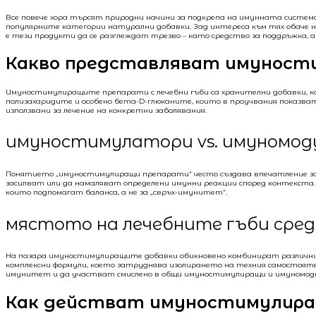
Все повече хора търсят природни начини за подкрепа на имунната система
популярните категории натурални добавки. Зад интереса към тях обаче н
е тези продукти да се разглеждат трезво – като средство за поддръжка, а
Какво представляват имуности
Имуностимулиращите препарати с лечебни гъби са хранителни добавки, 
полизахаридите и особено бета-D-глюканите, които в проучвания показв
използвани за лечение на конкретни заболявания.
имуностимулатори vs. имуномоду
Понятието „имуностимулиращи препарати“ често създава впечатление за 
засилват или да намаляват определени имунни реакции според контекста. 
които подпомагат баланса, а не за „свръх-имунитет“.
мястото на лечебните гъби сре
На пазара имуностимулиращите добавки обикновено комбинират различни г
комплексни формули, което затруднява изолирането на техния самостоят
имунитет и да участват смислено в общи имуностимулиращи и имуномоду
Как действат имуностимулира