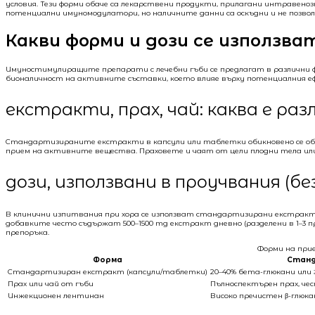
условия. Тези форми обаче са лекарствени продукти, прилагани интравено
потенциални имуномодулатори, но наличните данни са оскъдни и не позво
Какви форми и дози се използв
Имуностимулиращите препарати с лечебни гъби се предлагат в различни фо
бионаличност на активните съставки, което влияе върху потенциалния е
екстракти, прах, чай: каква е ра
Стандартизираните екстракти в капсули или таблетки обикновено се обозн
прием на активните вещества. Праховете и чаят от цели плодни тела или
дози, използвани в проучвания (бе
В клинични изпитвания при хора се използват стандартизирани екстракти о
добавките често съдържат 500–1500 mg екстракт дневно (разделени в 1–3 
препоръка.
Форми на при
Форма
Станд
Стандартизиран екстракт (капсули/таблетки)
20–40% бета-глюкани или 
Прах или чай от гъби
Пълноспектърен прах, че
Инжекционен лентинан
Високо пречистен β-глюк