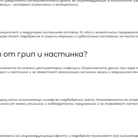
ат убедителни експериментални данни за имуномодулация, а клиничните из
кции – остават ограничени и хетерогенни.
мунитет и модулиран цитокинов отговор. In vitro и животински проучвани
ора сочат подобрение в имунни маркери и субективно състояние, но често са
 от грип и настинка?
тичането на сезонни респираторни инфекции. Ограничените данни при хора 
ип и настинка и не заместват ваксинация, хигиенни мерки и медицинско леч
върху оста хипоталамус–хипофиза–надбъбречни жлези. Намаляването на стр
димно от малки клинични и наблюдателни проучвания и не позволяват катег
тановени са имуномодулиращи ефекти и подобрена поносимост към химиотер