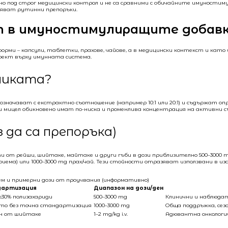
зно под строг медицински контрол и не са сравними с обичайните имуности
ляват рутинни препоръки.
ат в имуностимулиращите добав
рми – капсули, таблетки, прахове, чайове, а в медицински контекст и кат
фект върху имунната система.
зликата?
ачават с екстрактно съотношение (например 10:1 или 20:1) и съдържат опре
 мицел обикновено имат по-ниска и променлива концентрация на активни съ
з да са препоръка)
т рейши, шийтаке, майтаке и други гъби в дози приблизително 500–3000 mg е
приема) или 1000–3000 mg прах/чай. Тези стойности отразяват използвани 
ем и примерни дози от проучвания (информативно)
артизация
Диапазон на дози/ден
≥30% полизахариди
500–3000 mg
Клинични и наблюда
сто без точна стандартизация
1000–3000 mg
Обща поддръжка, сез
ан от шийтаке
1–2 mg/kg i.v.
Адювантна онкологич