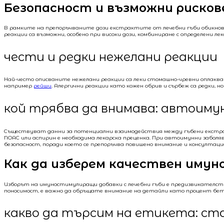
Безопасност и възможни риско
В рамките на препоръчваните дози екстрактите от лечебни гъби обикновен
реакции са възможни, особено при високи дози, комбиниране с определени ле
чести и редки нежелани реакции
Най-често описваните нежелани реакции са леки стомашно-чревни оплаквани
например
рейши
. Алергични реакции като кожен обрив и сърбеж са редки, н
кой трябва да внимава: автоиму
Съществуват данни за потенциални взаимодействия между гъбени екстра
NOAC или аспирин е необходима лекарска преценка. При автоимунни забол
безопасност, поради което се препоръчва повишено внимание и консултац
Как да изберем качествен имун
Изборът на имуностимулиращи добавки с лечебни гъби е предизвикателст
поносимост, е важно да обръщате внимание на детайли като процент бет
какво да търсим на етикета: ст