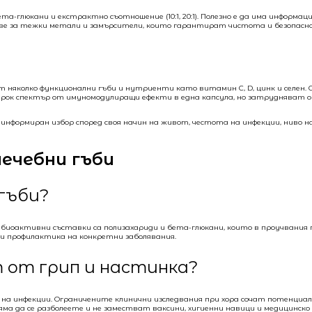
люкани и екстрактно съотношение (10:1, 20:1). Полезно е да има информаци
ове за тежки метали и замърсители, които гарантират чистота и безопасн
от няколко функционални гъби и нутриенти като витамин C, D, цинк и селен.
ирок спектър от имуномодулиращи ефекти в една капсула, но затрудняват 
формиран избор според своя начин на живот, честота на инфекции, ниво на
ечебни гъби
гъби?
им биоактивни съставки са полизахариди и бета-глюкани, които в проучвания
ли профилактика на конкретни заболявания.
 от грип и настинка?
а инфекции. Ограничените клинични изследвания при хора сочат потенциал з
а да се разболеете и не заместват ваксини, хигиенни навици и медицинско