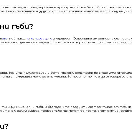
На този фон имуностимулиращите препарати с лечебни гъби се превърнаха в е
ите, бета-глюканите и други активни съставки, които влияят върху имунни
ни гъби?
таке
, майтаке,
чага
,
кордицепс
и херициум. Основните им активни съставки 
нормалната функция на имунната система и се различават от лекарственит
ина. Техните полизахариди и бета-глюкани действат по-скоро имуномодули
вната стимулация може да е нежелана. Затова по-точно е да се говори за и
ракти и функционални гъби. В българските продукти екстрактите от гъби че
майтаке и други видове показват, че те могат да подпомагат активността
и?