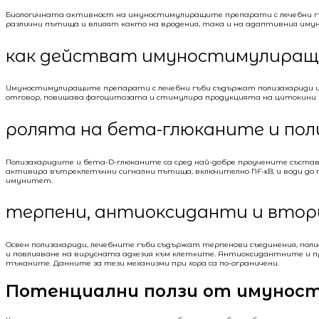
Биологичната активност на имуностимулиращите препарати с лечебни гъби
различни пътища и влияят както на вродения, така и на адаптивния имунен
как действат имуностимулиращи
Имуностимулиращите препарати с лечебни гъби съдържат полизахариди и б
отговор, повишава фагоцитозата и стимулира продукцията на цитокини и
ролята на бета-глюканите и по
Полизахаридите и бета-D-глюканите са сред най-добре проучените съставки 
активира вътреклетъчни сигнални пътища, включително NF-κB, и води до по
имунитет.
терпени, антиоксиданти и вто
Освен полизахариди, лечебните гъби съдържат терпенови съединения, пол
и повлияване на вирусната адхезия към клетките. Антиоксидантните и пр
тъканите. Данните за тези механизми при хора са по-ограничени.
Потенциални ползи от имуност