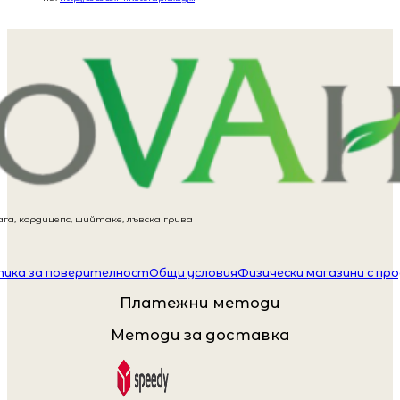
га, кордицепс, шийтаке, лъвска грива
ика за поверителност
Общи условия
Физически магазини с пр
Платежни методи
Методи за доставка