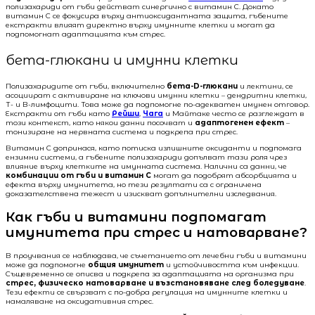
полизахариди от гъби действат синергично с витамин C. Докато
витамин C се фокусира върху антиоксидантната защита, гъбените
екстракти влияят директно върху имунните клетки и могат да
подпомогнат адаптацията към стрес.
бета-глюкани и имунни клетки
Полизахаридите от гъби, включително
бета-D-глюкани
и лектини, се
асоциират с активиране на ключови имунни клетки – дендритни клетки,
Т- и В-лимфоцити. Това може да подпомогне по-адекватен имунен отговор.
Екстракти от гъби като
Рейши
,
Чага
и Майтаке често се разглеждат в
този контекст, като някои данни посочват и
адаптогенен ефект
–
тонизиране на нервната система и подкрепа при стрес.
Витамин C допринася, като потиска излишните оксиданти и подпомага
ензимни системи, а гъбените полизахариди допълват тази роля чрез
влияние върху клетките на имунната система. Налични са данни, че
комбинации от гъби и витамин C
могат да подобрят абсорбцията и
ефекта върху имунитета, но тези резултати са с ограничена
доказателствена тежест и изискват допълнителни изследвания.
Как гъби и витамини подпомагат
имунитета при стрес и натоварване?
В проучвания се наблюдава, че съчетанието от лечебни гъби и витамини
може да подпомогне
общия имунитет
и устойчивостта към инфекции.
Същевременно се описва и подкрепа за адаптацията на организма при
стрес, физическо натоварване и възстановяване след боледуване
.
Тези ефекти се свързват с по-добра регулация на имунните клетки и
намаляване на оксидативния стрес.