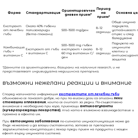
Период
Ориентировъчен
Форма
Стандартизация
на
Основна це
дневен прием*
прием*
Обща имунна
Екстракт
Около 40% гъбени
подкрепа,
8–12
от лечебни
полизахариди
500–1500 mg/ден
устойчивост 
седмици
гъби
(бета-глюкани)
стрес и след
боледуване
Подкрепа на
500–1500 mg гъбен
Комбинация
имунните
Екстракт от гъби
екстракт + около
8–12
гъби +
клетки и
+ витамин C
60 mg витамин C/
седмици
витамин C
антиоксидан
ден
защита
*Данните са ориентировъчни, базирани на наличния research, и не
представляват индивидуална медицинска препоръка.
възможни нежелани реакции и внимание
Според наличната информация
екстрактите от лечебни гъби
обикновено се понасят добре, но при по-високи дози са описани
леки
стомашни оплаквания
, които се считат за редки. По-съществено
внимание е необходимо при хора, приемащи
антикоагуланти
(кръвразреждащи лекарства)
, тъй като е възможно взаимодействие и
промяна в ефекта им.
При
автоимунни заболявания
по-силната имуностимулация може да
бъде нежелана и да влоши състоянието, затова се препоръчва
задължителна консултация с лекар преди прием на продукти с мощен
ефект върху имунната система.