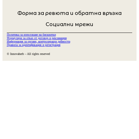
Форма за ревюта и обратна връзка
Социални мрежи
Политика за използване на бисквитки
Формуляри за отказ от договор и рекламации
Информация за органи, контролиращи дейността
Правила за идентификация и регистрация
© Innovaherb – All rights reserved