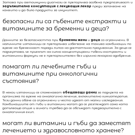
Затова при автоимунни диагнози се препоръчва особена предпазливост и
задължителна консултация с лекуващия лекар
преди започване на
каквито и да било продукти за имунитет.
безопасни ли са гъбените екстракти и
витамините за бременни и деца?
Данните за безопасността при
бременни жени
и
деца
са ограничени. В
наличните източници се препоръчва избягване на такива комбинации по
време на бременност поради липса на достатъчно проучвания. За деца се
подчертава, че приемът на силно концентрирани гъбени екстракти и
витаминни формули не е препоръчителен без изрично лекарско одобрение.
помагат ли лечебните гъби и
витамините при онкологични
състояния?
В някои източници се споменават
обещаващи данни
за подкрепа на
организма по време на онкологично лечение, включително химиотерапия.
Тези данни обаче са ограничени и често идват от малки изследвания.
Комбинациите от гъби и витамини могат да се разглеждат само като
допълваща опция и винаги трябва да се обсъждат предварително с
онкологичния екип.
могат ли витамини и гъби да заместят
лечението и здравословното хранене?