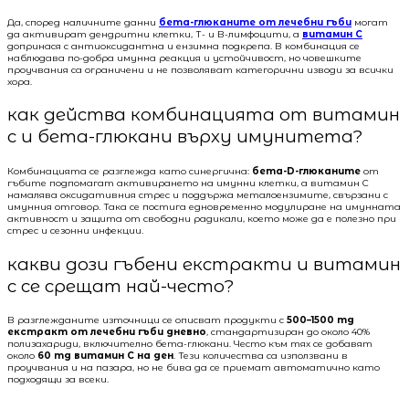
Да, според наличните данни
бета-глюканите от лечебни гъби
могат
да активират дендритни клетки, Т- и В-лимфоцити, а
витамин C
допринася с антиоксидантна и ензимна подкрепа. В комбинация се
наблюдава по-добра имунна реакция и устойчивост, но човешките
проучвания са ограничени и не позволяват категорични изводи за всички
хора.
как действа комбинацията от витамин
c и бета-глюкани върху имунитета?
Комбинацията се разглежда като синергична:
бета-D-глюканите
от
гъбите подпомагат активирането на имунни клетки, а витамин C
намалява оксидативния стрес и поддържа металоензимите, свързани с
имунния отговор. Така се постига едновременно модулиране на имунната
активност и защита от свободни радикали, което може да е полезно при
стрес и сезонни инфекции.
какви дози гъбени екстракти и витамин
c се срещат най-често?
В разглежданите източници се описват продукти с
500–1500 mg
екстракт от лечебни гъби дневно
, стандартизиран до около 40%
полизахариди, включително бета-глюкани. Често към тях се добавят
около
60 mg витамин C на ден
. Тези количества са използвани в
проучвания и на пазара, но не бива да се приемат автоматично като
подходящи за всеки.