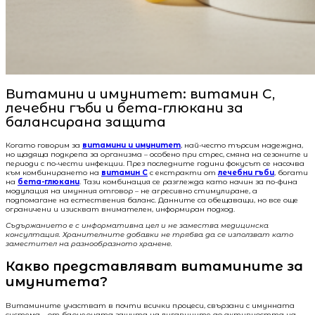
Витамини и имунитет: витамин C,
лечебни гъби и бета-глюкани за
балансирана защита
Когато говорим за
витамини и имунитет
, най-често търсим надеждна,
но щадяща подкрепа за организма – особено при стрес, смяна на сезоните и
периоди с по-чести инфекции. През последните години фокусът се насочва
към комбинирането на
витамин C
с екстракти от
лечебни гъби
, богати
на
бета-глюкани
. Тази комбинация се разглежда като начин за по-фина
модулация на имунния отговор – не агресивно стимулиране, а
подпомагане на естествения баланс. Данните са обещаващи, но все още
ограничени и изискват внимателен, информиран подход.
Съдържанието е с информативна цел и не замества медицинска
консултация. Хранителните добавки не трябва да се използват като
заместител на разнообразното хранене.
Какво представляват витамините за
имунитета?
Витамините участват в почти всички процеси, свързани с имунната
система – от бариерната защита на лигавиците до активността на