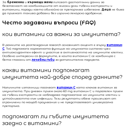
За
бременни
и
кърмещи жени
липсват достатъчни данни за
безопасност на комбинациите от високи дози гъбени екстракти и
витамини, поради което обичайно се препоръчва избягване.
Деца
не бива
да приемат такива добавки без изрично лекарско одобрение.
Често задавани въпроси (FAQ)
кои витамини са важни за имунитета?
В рамките на разглеждания research основният акцент е върху
витамин
C
. Той подпомага нормалната функция на имунната система чрез
антиоксидантен ефект и участие в активността на имунните клетки.
Особено интересни са формулите, в които витамин C се комбинира с
бета-глюкани от
лечебни гъби
за допълнителна подкрепа.
какви витамини подпомагат
имунитета най-добре според данните?
Наличните източници посочват
витамин C
като ключов витамин за
имунитета. При дневен прием около 60 mg витамин C и паралелен прием
на гъбени екстракти се наблюдава подпомагане на имунните клетки и
устойчивостта към инфекции. Тези резултати обаче произлизат от
ограничени по мащаб проучвания и не представляват универсална
препоръка.
подпомагат ли гъбите имунитета
заедно с витамини?