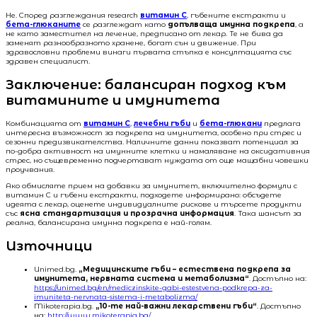
Не. Според разглеждания research
витамин C
, гъбените екстракти и
бета-глюканите
се разглеждат като
допълваща имунна подкрепа
, а
не като заместител на лечение, предписано от лекар. Те не бива да
заменят разнообразното хранене, богат сън и движение. При
здравословни проблеми винаги първата стъпка е консултацията със
здравен специалист.
Заключение: балансиран подход към
витамините и имунитета
Комбинацията от
витамин C
,
лечебни гъби
и
бета-глюкани
предлага
интересна възможност за подкрепа на имунитета, особено при стрес и
сезонни предизвикателства. Наличните данни показват потенциал за
по-добра активност на имунните клетки и намаляване на оксидативния
стрес, но същевременно подчертават нуждата от още мащабни човешки
проучвания.
Ако обмисляте прием на добавки за имунитет, включително формули с
витамин C и гъбени екстракти, подходете информирано: обсъдете
идеята с лекар, оценете индивидуалните рискове и търсете продукти
със
ясна стандартизация и прозрачна информация
. Така шансът за
реална, балансирана имунна подкрепа е най-голям.
Източници
Unimed.bg.
„Медицинските гъби – естествена подкрепа за
имунитета, нервната система и метаболизма“
. Достъпно на:
https://unimed.bg/en/mediczinskite-gabi-estestvena-podkrepa-za-
imuniteta-nervnata-sistema-i-metabolizma/
Mikoterapia.bg.
„10-те най-важни лекарствени гъби“
. Достъпно
на:
http://www.mikoterapia.bg/…