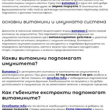
специализирани имунни клетки. Сред тях
витамин C
е един от най-добре
познатите, когато става дума за
имунна подкрепа
. В контекста на
функционалните гъби той се разглежда като естествен партньор, който
подпомага и допълва техния ефект.
основни витамини и имунната система
Данните в наличния research акцентират върху
витамин C
като ключов
витамин за имунитета. Той подпомага нормалната функция на
имунната система основно чрез
антиоксидантно действие
и участие
в работата на ензими, свързани с имунния отговор. Витамин C
подпомага неутрализирането на оксиданти и подобрява функцията на
определени металоензими, което е важно при повишен оксидативен
стрес, стресови ситуации и сезонни предизвикателства.
Какви витамини подпомагат
имунитета?
Витамин C
е централният витамин в контекста на имунитета в
разглежданите данни. При дози около
60 mg витамин C на ден
, особено в
комбинация с бета-глюкани от
лечебни гъби
, е наблюдавано подпомагане
на нормалната имунна функция. Комбинациите са свързани с по-добра
устойчивост в проучвания, но не заместват лечение и лекарска преценка.
Как гъбените екстракти подпомагат
витамините?
Лечебните гъби
все по-често се комбинират с витамини в добавки за
имунна подкрепа
. Според наличните данни
бета-глюканите
и други