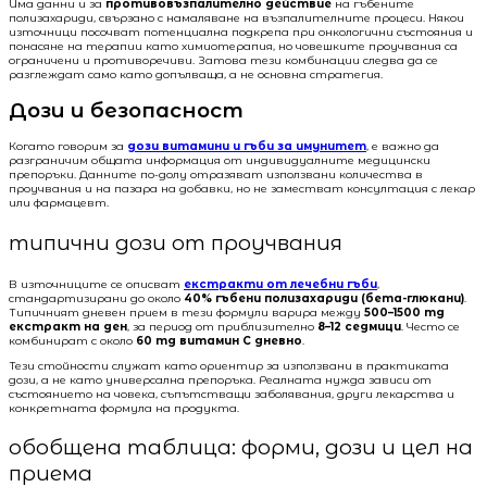
Има данни и за
противовъзпалително действие
на гъбените
полизахариди, свързано с намаляване на възпалителните процеси. Някои
източници посочват потенциална подкрепа при онкологични състояния и
понасяне на терапии като химиотерапия, но човешките проучвания са
ограничени и противоречиви. Затова тези комбинации следва да се
разглеждат само като допълваща, а не основна стратегия.
Дози и безопасност
Когато говорим за
дози витамини и гъби за имунитет
, е важно да
разграничим общата информация от индивидуалните медицински
препоръки. Данните по-долу отразяват използвани количества в
проучвания и на пазара на добавки, но не заместват консултация с лекар
или фармацевт.
типични дози от проучвания
В източниците се описват
екстракти от лечебни гъби
,
стандартизирани до около
40% гъбени полизахариди (бета-глюкани)
.
Типичният дневен прием в тези формули варира между
500–1500 mg
екстракт на ден
, за период от приблизително
8–12 седмици
. Често се
комбинират с около
60 mg витамин C дневно
.
Тези стойности служат като ориентир за използвани в практиката
дози, а не като универсална препоръка. Реалната нужда зависи от
състоянието на човека, съпътстващи заболявания, други лекарства и
конкретната формула на продукта.
обобщена таблица: форми, дози и цел на
приема