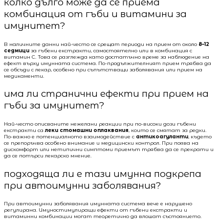
колко дълго може да се приема
комбинация от гъби и витамини за
имунитет?
В наличните данни най-често се срещат периоди на прием от около
8–12
седмици
за гъбени екстракти, самостоятелно или в комбинация с
витамин C. Това се разглежда като достатъчно време за наблюдение на
ефект върху имунната система. По-продължителният прием трябва да
се обсъди с лекар, особено при съпътстващи заболявания или прием на
медикаменти.
има ли странични ефекти при прием на
гъби за имунитет?
Най-често описваните нежелани реакции при по-високи дози гъбени
екстракти са
леки стомашни оплаквания
, които се смятат за редки.
По-важно е потенциалното взаимодействие с
антикоагуланти
, където
се препоръчва особено внимание и медицински контрол. При поява на
дискомфорт или нетипични симптоми приемът трябва да се прекрати и
да се потърси лекарско мнение.
подходяща ли е тази имунна подкрепа
при автоимунни заболявания?
При автоимунни заболявания имунната система вече е нарушено
регулирана. Имуностимулиращи ефекти от гъбени екстракти и
витаминни комбинации могат теоретично да влошат състоянието.