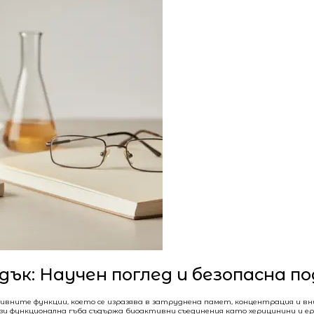
дък: Научен поглед и безопасна п
тивните функции, което се изразява в затруднена памет, концентрация и в
ази функционална гъба съдържа биоактивни съединения като херицинини и е