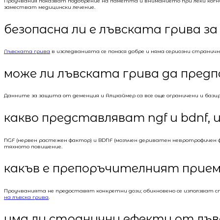
Проучвания показват подобрение на паметта и вниманието при леки когн
заместват медицински лечение.
безопасна ли е лъвската грива за 
Лъвската грива
в изследванията се понася добре и няма сериозни странич
може ли лъвската грива да предп
Данните за защита от деменция и Алцхаймер са все още ограничени и баз
какво представляват ngf и bdnf, 
NGF (нервен растежен фактор) и BDNF (мозъчен дериватен невротрофичен
тяхното повишение.
какъв е препоръчителният прием 
Проучванията не предоставят конкретни дози; обикновено се използват ст
на лъвска грива
.
има ли странични ефекти от лъв