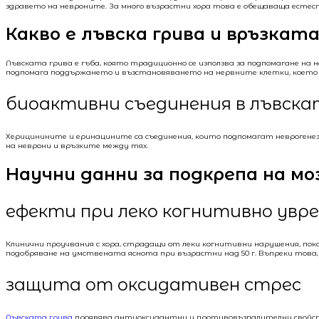
здравето на невроните. За много възрастни хора това е обещаваща есте
Какво е лъвска грива и връзката
Лъвската грива е гъба, която традиционно се използва за подпомагане н
подпомага поддържането и възстановяването на нервните клетки, което е 
биоактивни съединения в лъвска
Херицинините и еринацините са съединения, които подпомагат неврогенез
на неврони и връзките между тях.
Научни данни за подкрепа на м
ефекти при леко когнитивно увр
Клинични проучвания с хора, страдащи от леки когнитивни нарушения, п
подобряване на умствената яснота при възрастни над 50 г. Въпреки това,
защита от оксидативен стрес
Лъвската грива
проявява антиоксидантни и противовъзпалителни свойства