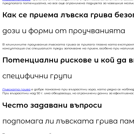
предполага потенциална, но все още ограничена подкрепа за човешкия мозък
Как се приема лъвска грива без
дози и форми от проучванията
В клиничните проучвания лъвската грива се прилага главно като екстракт
консултация със специалист преди започване на прием, особено при наличи
Потенциални рискове и кой да 
специфични групи
Лъвската грива
е добре понасяна при възрастни хора, като рядко се набл
При възрастни над 50 г. има обещаващи, но ограничени данни за ефективнос
Често задавани въпроси
подпомага ли лъвската грива п