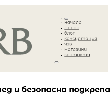
начало
за нас
блог
консултация
чзв
магазини
контакти
лед и безопасна подкреп