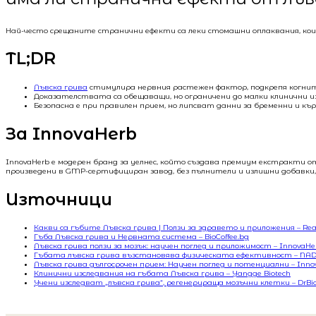
Най-често срещаните странични ефекти са леки стомашни оплаквания, коит
TL;DR
Лъвска грива
стимулира нервния растежен фактор, подкрепя когнити
Доказателствата са обещаващи, но ограничени до малки клинични и
Безопасна е при правилен прием, но липсват данни за бременни и къ
За InnovaHerb
InnovaHerb е модерен бранд за уелнес, който създава премиум екстракти о
произведени в GMP-сертифициран завод, без пълнители и излишни добавки,
Източници
Какви са гъбите Лъвска грива | Ползи за здравето и приложения – Rea
Гъба Лъвска грива и Нервната система – BioCoffee.bg
Лъвска грива ползи за мозък: научен поглед и приложимост – InnovaHe
Гъбата лъвска грива възстановява физическата ефективност – NAD
Лъвска грива дългосрочен прием: Научен поглед и потенциални – Inno
Клинични изследвания на гъбата Лъвска грива – Yangge Biotech
Учени изследват „лъвска грива“, регенерираща мозъчни клетки – DrBi