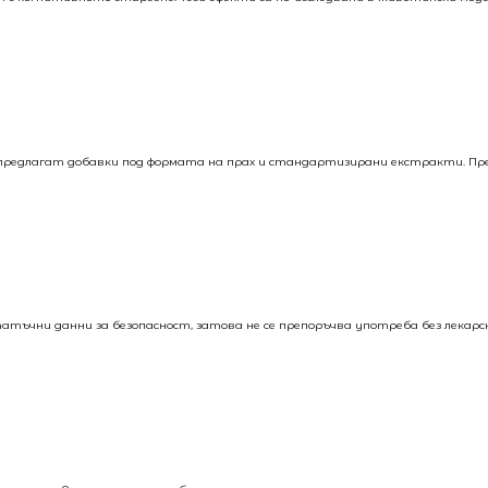
е предлагат добавки под формата на прах и стандартизирани екстракти. Пр
атъчни данни за безопасност, затова не се препоръчва употреба без лекарс