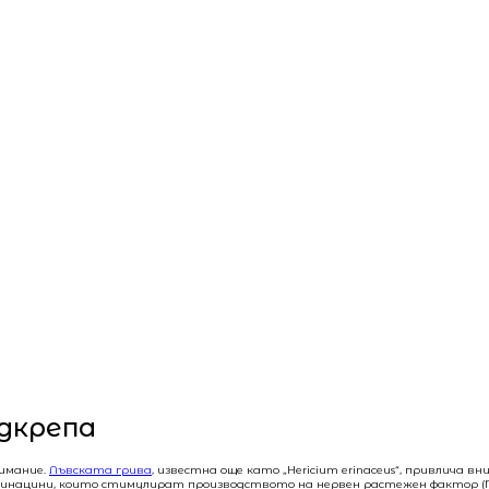
одкрепа
нимание.
Лъвската грива
, известна още като „Hericium erinaceus“, привлича в
ринацини, които стимулират производството на нервен растежен фактор (N