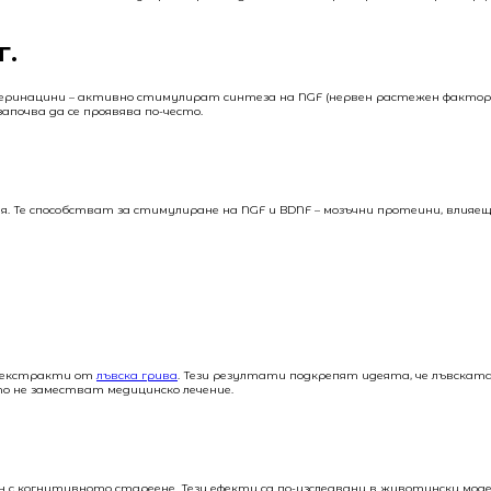
г.
 еринацини – активно стимулират синтеза на NGF (нервен растежен фактор)
почва да се проявява по-често.
. Те способстват за стимулиране на NGF и BDNF – мозъчни протеини, влияе
а екстракти от
лъвска грива
. Тези резултати подкрепят идеята, че лъвската
то не заместват медицинско лечение.
с когнитивното стареене. Тези ефекти са по-изследвани в животински моде