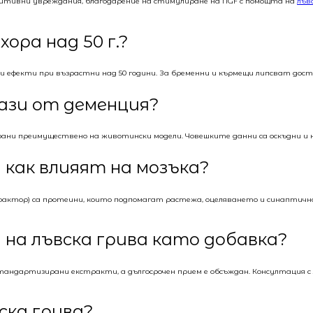
итивни увреждания, благодарение на стимулиране на NGF с помощта на
лъв
хора над 50 г.?
ни ефекти при възрастни над 50 години. За бременни и кърмещи липсват дос
ази от деменция?
ирани преимуществено на животински модели. Човешките данни са оскъдни и
и как влияят на мозъка?
 фактор) са протеини, които подпомагат растежа, оцеляването и синаптичн
на лъвска грива като добавка?
андартизирани екстракти, а дългосрочен прием е обсъждан. Консултация с 
ска грива?