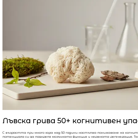
Лъвска грива 50+ когнитивен упа
С възрастта при много хора над 50 години настъпва понижаване на когни
потенциала си да подкрепя мозъчната функция и нервната регенерация. Т