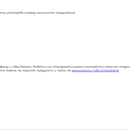
ална употреба според наличните проучвания.
, фокус и общ баланс. Работи със стандартизирани екстракти само от плодн
жте повече за нашите продукти и ползи на
медицински гъби InnovaHerb
.