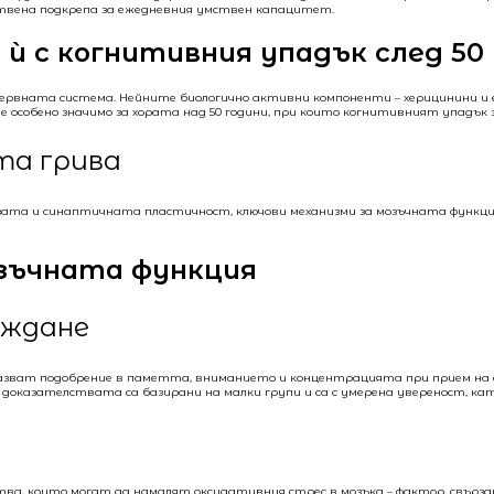
ствена подкрепа за ежедневния умствен капацитет.
 ѝ с когнитивния упадък след 50 
а нервната система. Нейните биологично активни компоненти – херицинини и
особено значимо за хората над 50 години, при които когнитивният упадък за
та грива
ата и синаптичната пластичност, ключови механизми за мозъчната функция
озъчната функция
еждане
оказват подобрение в паметта, вниманието и концентрацията при прием н
 доказателствата са базирани на малки групи и са с умерена увереност, ка
, които могат да намалят оксидативния стрес в мозъка – фактор, свързан 