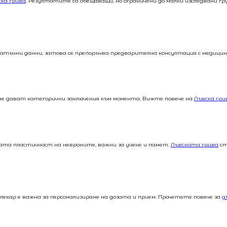
ска грива
. Резултатите са обещаващи, но ограничени до малки изследвани гр
татъчни данни, затова се препоръчва предварителна консултация с медицинс
 не дават категорични заключения към момента. Вижте повече на
Лъвска гри
ата пластичност на невроните, важни за учене и памет.
Лъвската грива
ст
лекар е важна за персонализиране на дозата и прием. Прочетете повече за
д