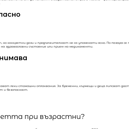
.
опасно
, но конкретни дози и продължителност не са упоменати ясно. По пазара с
е на здравословни състояния или прием на медикаменти.
внимава
юдават леки стомашни оплаквания. За бременни, кърмещи и деца липсват дост
т и безопасност.
аметта при възрастни?