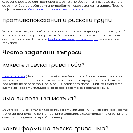
сериозни рискове или противопоказания, но бременни, кърмещи жени и
деца трябва да избягват употребата поради липса на данни. Повече
информация за
безопасността на лъвска грива
.
противопоказания и рискови групи
Хора с автоимунни заболявания следва да се консултират с лекар, тъй
като имуностимулиращите свойства на гъбата могат да повлияят
състоянието им. Вижте и
Reishi и автоимунни реакции
за повече по
темата.
Често задавани въпроси
каква е лъвска грива гъба?
Лъвска грива
(Hericium erinaceus) е лечебна гъба с биоактивни съставки
като хериценони и бета-глюкани, използвана традиционно в Азия за
подкрепа на здравето. Проучвания показват потенциал за нервната
система чрез стимулиране на нервен растежен фактор (NGF).
има ли ползи за мозъка?
In vitro данни сочат, че лъвска грива стимулира NGF и неврогенеза, което
може да подпомогне когнитивните функции. Съществуват и ограничени
човешки проучвания при Алцхаймер.
какви форми на лъвска грива има?