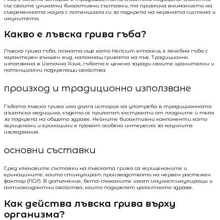
със своите уникални биоактивни съставки, тя привлича вниманието на
съвременната наука с потенциала си за подкрепа на нервната система и
имунитета.
Какво е лъвска грива гъба?
Лъвска грива гъба, позната още като Hericium erinaceus, е лечебна гъба с
характерен външен вид, напомнящ гривата на лъв. Традиционно
използвана в Източна Азия, гъбата е ценена заради своите хранителни и
потенциални подкрепящи свойства.
произход и традиционно използване
Гъбата лъвска грива има дълга история на употреба в традиционната
азиатска медицина, където се прилагат екстракти от плодните ѝ тела
за подкрепа на общото здраве. Нейните биоактивни компоненти като
хериценони и еринацини я правят особено интересна за научните
изследвания.
основни съставки
Сред ключовите съставки на лъвската грива са хериценоните и
еринацините, които стимулират производството на нервен растежен
фактор (NGF). В допълнение, бета-глюканите имат имуностимулиращи и
антиоксидантни свойства, които подкрепят цялостното здраве.
Как действа лъвска грива върху
организма?