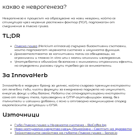
какво е неврогенеза?
Неврогенеза е процесът на образуване на нови неврони, който се
стимулира чрез нервния растежен фактор (NGF), подпомаган от
съединения в лъвска грива.
TL;DR
Лъвска грива
(Hericium erinaceus) съдържа биоактивни съставки,
които подпомагат нервната система и имунната функция.
Доказателствата за когнитивни ползи са обещаващи, но
ограничени и главно in vitro или с малки клинични изследвания.
Употребата е обичайно безопасна с минимални странични ефекти,
но определени рискови групи трябва да са внимателни.
За InnovaHerb
InnovaHerb е модерен бранд за уелнес, който създава премиум екстракти
от лечебни гъби, чисти формули за ежедневна подкрепа на имунитет,
енергия, фокус и общ баланс. Работи със стандартизирани екстракти
само от плодни тела, произведени в GMP-сертифициран завод, без
пълнители и излишни добавки, с ясно и отговорно комуникиране според
европейските регулации и EFSA.
Източници
Гъба Лъвска грива и Нервната система – BioCoffee.bg
Ново натурално средство срещу Алцхаймер – Светът на здравето
Тайнствените свойства на гъбата Лъвска грива – Sanat.io