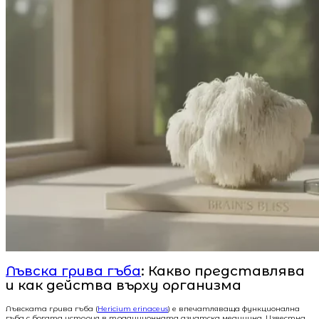
Лъвска грива гъба
: Какво представлява
и как действа върху организма
Лъвската грива гъба (
Hericium erinaceus
) е впечатляваща функционална
гъба с богата история в традиционната азиатска медицина. Известна