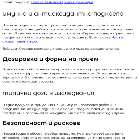
потвърждение.
Повече за лъвска грива и деменция
.
имунна и антиоксидантна подкрепа
Полизахаридите в лъвска грива имат имуностимулиращ ефект и
антиоксидантно действие, което помага за намаляване на оксидативния
стрес. Възможно е този ефект да подкрепи общото здраве, но данните са
предимно от in vitro и животински изследвания. Вижте също
Чага и
оксидативен стрес
.
Таблица: Ключови съставки, механизми и ниво на доказателства.
Дозировка и форми на прием
Лъвска грива гъба може да се приема основно под формата на екстракти
и прах, стандартизирани спрямо съдържанието на бета-глюкани и
хериценони. В клинични изследвания се използват екстракти, но точната
доза не е стандартизирана.
типични дози в изследвания
В едно проучване при ранна Алцхаймер се използваха добавки в
продължение на една година, но с малка извадка, така че няма ясни
препоръки. Препоръчва се консултация със специалист преди прием.
Безопасност и рискове
Лъвска грива е обичайно добре поносима. Най-често съобщаваните
странични ефекти са леки стомашни оплаквания. Няма установени