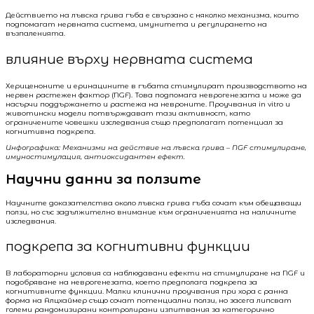
Действието на лъвска грива гъба е свързано с няколко механизма, които
подпомагат нервната система, имунитета и регулирането на
възпаленията.
влияние върху нервната система
Хериценоните и еринацините в гъбата стимулират производството на
нервен растежен фактор (NGF). Това подпомага неврогенезата и може да
насърчи поддържането и растежа на невроните. Проучвания in vitro и
животински модели потвърждават тази активност, като
ограничените човешки изследвания също предполагат потенциал за
когнитивна подкрепа.
Инфографика: Механизми на действие на лъвска грива – NGF стимулиране,
имуностимулация, антиоксидантен ефект.
Научни данни за ползите
Научните доказателства около лъвска грива гъба сочат към обещаващи
ползи, но със задължително внимание към ограниченията на наличните
изследвания.
подкрепа за когнитивни функции
В лабораторни условия са наблюдавани ефекти на стимулиране на NGF и
подобряване на неврогенезата, което предполага подкрепа за
когнитивните функции. Малки клинични проучвания при хора с ранна
форма на Алцхаймер също сочат потенциални ползи, но засега липсват
големи рандомизирани контролирани изпитвания за категорично