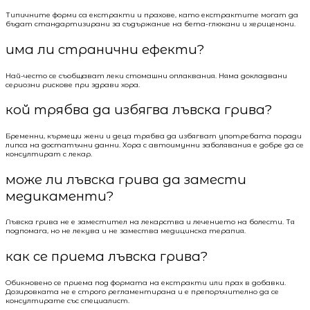
Типичните форми са екстракти и прахове, като екстрактите могат да
бъдат стандартизирани за съдържание на бета-глюкани и хериценони.
има ли странични ефекти?
Най-често се съобщават леки стомашни оплаквания. Няма докладвани
сериозни рискове при здрави хора.
кой трябва да избягва лъвска грива?
Бременни, кърмещи жени и деца трябва да избягват употребата поради
липса на достатъчни данни. Хора с автоимунни заболявания е добре да се
консултират с лекар.
може ли лъвска грива да замести
медикаменти?
Лъвска грива не е заместител на лекарства и лечението на болести. Тя
подпомага, но не лекува и не замества медицинска терапия.
как се приема лъвска грива?
Обикновено се приема под формата на екстракти или прах в добавки.
Дозировката не е строго регламентирана и е препоръчително да се
консултирате със специалист.