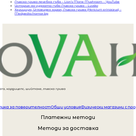
Лъвска грива лечебна гъба – Lion’s Mane Mushroom – YouTube
История на чудната гъба Лъвска грива – Luvsko
Херициум, Игловиден корал, Лъвска грива (Hericium erinaceus) –
Medpedia.framar.bg
га, кордицепс, шийтаке, лъвска грива
ика за поверителност
Общи условия
Физически магазини с пр
Платежни методи
Методи за доставка