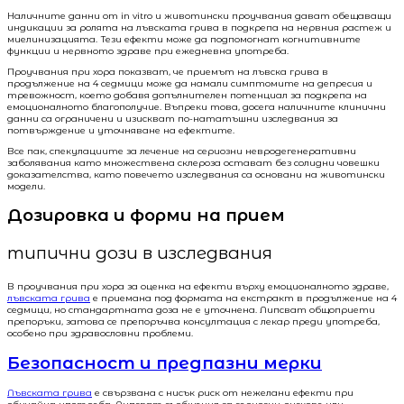
Наличните данни от in vitro и животински проучвания дават обещаващи
индикации за ролята на лъвската грива в подкрепа на нервния растеж и
миелинизацията. Тези ефекти може да подпомогнат когнитивните
функции и нервното здраве при ежедневна употреба.
Проучвания при хора показват, че приемът на лъвска грива в
продължение на 4 седмици може да намали симптомите на депресия и
тревожност, което добавя допълнителен потенциал за подкрепа на
емоционалното благополучие. Въпреки това, досега наличните клинични
данни са ограничени и изискват по-нататъшни изследвания за
потвърждение и уточняване на ефектите.
Все пак, спекулациите за лечение на сериозни невродегенеративни
заболявания като множествена склероза остават без солидни човешки
доказателства, като повечето изследвания са основани на животински
модели.
Дозировка и форми на прием
типични дози в изследвания
В проучвания при хора за оценка на ефекти върху емоционалното здраве,
лъвската грива
е приемана под формата на екстракт в продължение на 4
седмици, но стандартната доза не е уточнена. Липсват общоприети
препоръки, затова се препоръчва консултация с лекар преди употреба,
особено при здравословни проблеми.
Безопасност и предпазни мерки
Лъвската грива
е свързвана с нисък риск от нежелани ефекти при