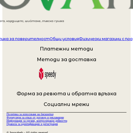
га, кордицепс, шийтаке, лъвска грива
ика за поверителност
Общи условия
Физически магазини с пр
Платежни методи
Методи за доставка
Форма за ревюта и обратна връзка
Социални мрежи
Политика за използване на бисквитки
Формуляри за отказ от договор и рекламации
Информация за органи, контролиращи дейността
Правила за идентификация и регистрация
© Innovaherb – All rights reserved