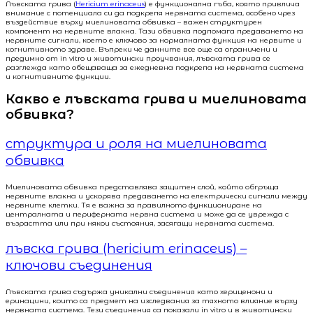
Лъвската грива (
Hericium erinaceus
) е функционална гъба, която привлича
внимание с потенциала си да подкрепя нервната система, особено чрез
въздействие върху миелиновата обвивка – важен структурен
компонент на нервните влакна. Тази обвивка подпомага предаването на
нервните сигнали, което е ключово за нормалната функция на нервите и
когнитивното здраве. Въпреки че данните все още са ограничени и
предимно от in vitro и животински проучвания, лъвската грива се
разглежда като обещаваща за ежедневна подкрепа на нервната система
и когнитивните функции.
Какво е лъвската грива и миелиновата
обвивка?
структура и роля на миелиновата
обвивка
Миелиновата обвивка представлява защитен слой, който обгръща
нервните влакна и ускорява предаването на електрически сигнали между
нервните клетки. Тя е важна за правилното функциониране на
централната и периферната нервна система и може да се уврежда с
възрастта или при някои състояния, засягащи нервната система.
лъвска грива (hericium erinaceus) –
ключови съединения
Лъвската грива съдържа уникални съединения като хериценони и
еринацини, които са предмет на изследвания за тяхното влияние върху
нервната система. Тези съединения са показали in vitro и в животински