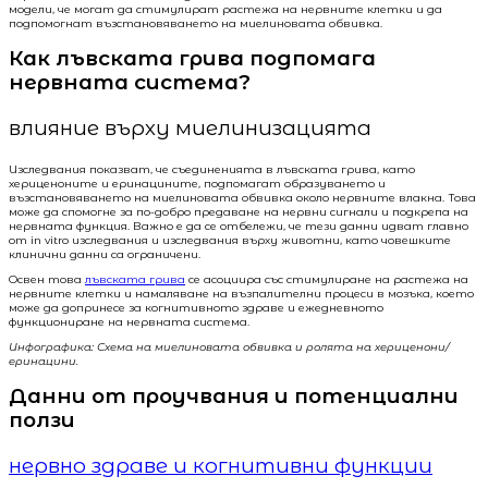
модели, че могат да стимулират растежа на нервните клетки и да
подпомогнат възстановяването на миелиновата обвивка.
Как лъвската грива подпомага
нервната система?
влияние върху миелинизацията
Изследвания показват, че съединенията в лъвската грива, като
хериценоните и еринацините, подпомагат образуването и
възстановяването на миелиновата обвивка около нервните влакна. Това
може да спомогне за по-добро предаване на нервни сигнали и подкрепа на
нервната функция. Важно е да се отбележи, че тези данни идват главно
от in vitro изследвания и изследвания върху животни, като човешките
клинични данни са ограничени.
Освен това
лъвската грива
се асоциира със стимулиране на растежа на
нервните клетки и намаляване на възпалителни процеси в мозъка, което
може да допринесе за когнитивното здраве и ежедневното
функциониране на нервната система.
Инфографика: Схема на миелиновата обвивка и ролята на хериценони/
еринацини.
Данни от проучвания и потенциални
ползи
нервно здраве и когнитивни функции