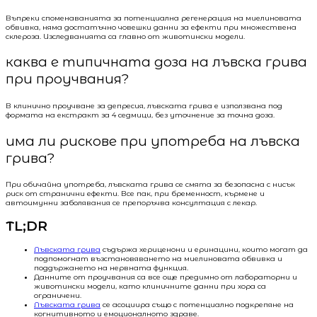
Въпреки споменаванията за потенциална регенерация на миелиновата
обвивка, няма достатъчно човешки данни за ефекти при множествена
склероза. Изследванията са главно от животински модели.
каква е типичната доза на лъвска грива
при проучвания?
В клинично проучване за депресия, лъвската грива е използвана под
формата на екстракт за 4 седмици, без уточнение за точна доза.
има ли рискове при употреба на лъвска
грива?
При обичайна употреба, лъвската грива се смята за безопасна с нисък
риск от странични ефекти. Все пак, при бременност, кърмене и
автоимунни заболявания се препоръчва консултация с лекар.
TL;DR
Лъвската грива
съдържа хериценони и еринацини, които могат да
подпомогнат възстановяването на миелиновата обвивка и
поддържането на нервната функция.
Данните от проучвания са все още предимно от лабораторни и
животински модели, като клиничните данни при хора са
ограничени.
Лъвската грива
се асоциира също с потенциално подкрепяне на
когнитивното и емоционалното здраве.