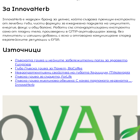
За InnovaHerb
InnovaHerb е модерен бранд за уелнес, който създава премиум екстракти
от лечебни гъби, чисти формули за ежедневна подкрепа на имунитет,
енергия, фокус и общ баланс. Работи със стандартизирани екстракти
само от плодни тела, произведени в GMP-сертифициран завод, без
пълнители и излишни добавки, с ясно и отговорно комуникиране според
европейските регулации и EFSA.
Източници
Лъвската грива и нейните забележителни ползи за здравето,
Funginess
Гъба Лъвска грива за Памет, BioCoffee
Невропротективни свойства на гъбата Херициум, Mikoterapia
Лъвска грива за сърцето, ForLife
Лъвска грива миелинова обвивка: С какво подпомага нервната … ,
InnovaHerb