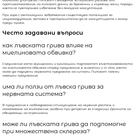
обичайна употреба. Липсват съобщения за сериозни рискове или
противопоказания, но липсват данни за бременни и кърмещи жени, поради
което се препоръчва избягване без лекарска консултация.
При хора с автоимунни заболявания съществува потенциал за
имуномодулация, затова е препоръчително да се консултирате с лекар
преди прием.
Често задавани въпроси
как лъвската грива влияе на
миелиновата обвивка?
Съединения като хериценони и еринацини подпомагат възстановяването
на миелиновата обвивка според проучвания в животни и in vitro, което
може да подкрепи нервното предаване на сигнали. Липсват големи
човешки проучвания.
има ли ползи от лъвска грива за
нервната система?
В проучвания е наблюдавано стимулиране на нервния растеж и
намаляване на възпаление, особено при депресия за 4 седмици. Данните са
обещаващи, но ограничени.
може ли лъвската грива да подпомогне
при множествена склероза?