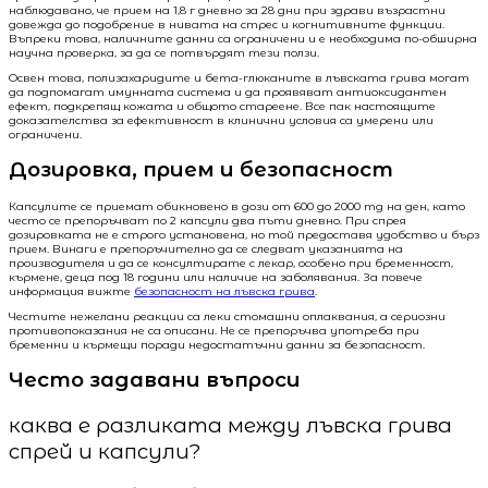
наблюдавано, че прием на 1,8 г дневно за 28 дни при здрави възрастни
довежда до подобрение в нивата на стрес и когнитивните функции.
Въпреки това, наличните данни са ограничени и е необходима по-обширна
научна проверка, за да се потвърдят тези ползи.
Освен това, полизахаридите и бета-глюканите в лъвската грива могат
да подпомагат имунната система и да проявяват антиоксидантен
ефект, подкрепящ кожата и общото стареене. Все пак настоящите
доказателства за ефективност в клинични условия са умерени или
ограничени.
Дозировка, прием и безопасност
Капсулите се приемат обикновено в дози от 600 до 2000 mg на ден, като
често се препоръчват по 2 капсули два пъти дневно. При спрея
дозировката не е строго установена, но той предоставя удобство и бърз
прием. Винаги е препоръчително да се следват указанията на
производителя и да се консултирате с лекар, особено при бременност,
кърмене, деца под 18 години или наличие на заболявания. За повече
информация вижте
безопасност на лъвска грива
.
Честите нежелани реакции са леки стомашни оплаквания, а сериозни
противопоказания не са описани. Не се препоръчва употреба при
бременни и кърмещи поради недостатъчни данни за безопасност.
Често задавани въпроси
каква е разликата между лъвска грива
спрей и капсули?