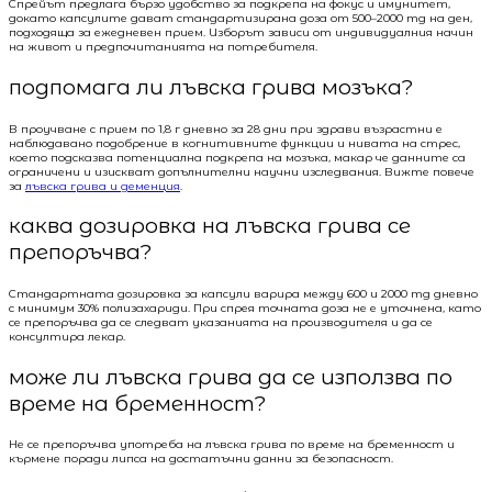
Спрейът предлага бързо удобство за подкрепа на фокус и имунитет,
докато капсулите дават стандартизирана доза от 500–2000 mg на ден,
подходяща за ежедневен прием. Изборът зависи от индивидуалния начин
на живот и предпочитанията на потребителя.
подпомага ли лъвска грива мозъка?
В проучване с прием по 1,8 г дневно за 28 дни при здрави възрастни е
наблюдавано подобрение в когнитивните функции и нивата на стрес,
което подсказва потенциална подкрепа на мозъка, макар че данните са
ограничени и изискват допълнителни научни изследвания. Вижте повече
за
лъвска грива и деменция
.
каква дозировка на лъвска грива се
препоръчва?
Стандартната дозировка за капсули варира между 600 и 2000 mg дневно
с минимум 30% полизахариди. При спрея точната доза не е уточнена, като
се препоръчва да се следват указанията на производителя и да се
консултира лекар.
може ли лъвска грива да се използва по
време на бременност?
Не се препоръчва употреба на лъвска грива по време на бременност и
кърмене поради липса на достатъчни данни за безопасност.