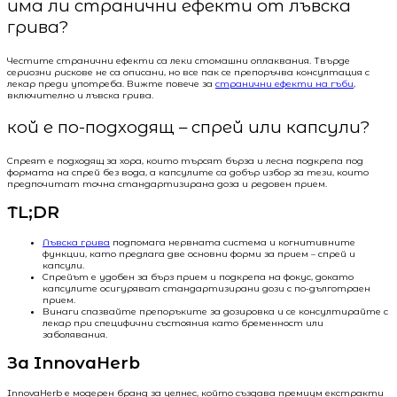
има ли странични ефекти от лъвска
грива?
Честите странични ефекти са леки стомашни оплаквания. Твърде
сериозни рискове не са описани, но все пак се препоръчва консултация с
лекар преди употреба. Вижте повече за
странични ефекти на гъби
,
включително и лъвска грива.
кой е по-подходящ – спрей или капсули?
Спреят е подходящ за хора, които търсят бърза и лесна подкрепа под
формата на спрей без вода, а капсулите са добър избор за тези, които
предпочитат точна стандартизирана доза и редовен прием.
TL;DR
Лъвска грива
подпомага нервната система и когнитивните
функции, като предлага две основни форми за прием – спрей и
капсули.
Спрейът е удобен за бърз прием и подкрепа на фокус, докато
капсулите осигуряват стандартизирани дози с по-дълготраен
прием.
Винаги спазвайте препоръките за дозировка и се консултирайте с
лекар при специфични състояния като бременност или
заболявания.
За InnovaHerb
InnovaHerb е модерен бранд за уелнес, който създава премиум екстракти