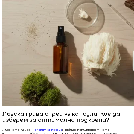
Лъвска грива спрей vs капсули: Кое да
изберем за оптимална подкрепа?
Лъвската грива (
Hericium erinaceus
) набира популярност като
функционална гъба с потенциал да подпомогне нервната система,