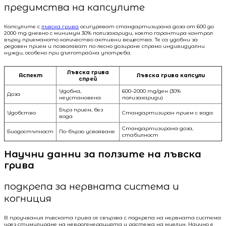
предимства на капсулите
Капсулите с
лъвска грива
осигуряват стандартизирана доза от 600 до
2000 mg дневно с минимум 30% полизахариди, което гарантира контрол
върху приеманото количество активни вещества. Те са удобни за
редовен прием и позволяват по-лесно дозиране спрямо индивидуални
нужди, особено при дълготрайна употреба.
Лъвска грива
Аспект
Лъвска грива капсули
спрей
Удобна,
600–2000 mg/ден (30%
Доза
неустановена
полизахариди)
Бърз прием, без
Удобство
Стандартизиран прием с вода
вода
Стандартизирана доза,
Биодостъпност
По-бързо усвояване
стабилност
Научни данни за ползите на лъвска
грива
подкрепа за нервната система и
когниция
В проучвания лъвската грива се свързва с подкрепа на нервната система
чрез стимулиране на неврогенерацията и растежа на миелин. Научно е