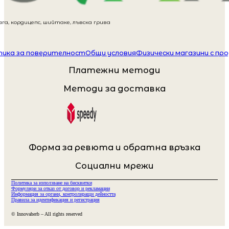
га, кордицепс, шийтаке, лъвска грива
ика за поверителност
Общи условия
Физически магазини с пр
Платежни методи
Методи за доставка
Форма за ревюта и обратна връзка
Социални мрежи
Политика за използване на бисквитки
Формуляри за отказ от договор и рекламации
Информация за органи, контролиращи дейността
Правила за идентификация и регистрация
© Innovaherb – All rights reserved