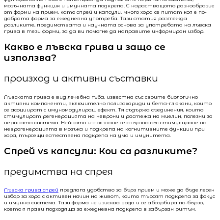
мозъчната функция и имунната подкрепа. С нарастващото разнообразие
от форми на прием, като спрей и капсули, много хора се питат коя е по-
добрата форма за ежедневна употреба. Тази статия разглежда
разликите, предимствата и научната основа за употребата на лъвска
грива в тези форми, за да ви помогне да направите информиран избор.
Какво е лъвска грива и защо се
използва?
произход и активни съставки
Лъвската грива е вид лечебна гъба, известна със своите биологично
активни компоненти, включително полизахариди и бета-глюкани, които
се асоциират с имуномодулиращ ефект. Тя съдържа съединения, които
стимулират регенерацията на неврони и растежа на миелин, полезни за
нервната система. Нейното използване се свързва със стимулиране на
неврогенерацията в мозъка и подкрепа на когнитивните функции при
хора, търсещи естествена подкрепа на ума и имунитета.
Спрей vs капсули: Кои са разликите?
предимства на спрея
Лъвска грива спрей
предлага удобство за бърз прием и може да бъде лесен
избор за хора с активен начин на живот, които търсят подкрепа за фокус
и имунна система. Тази форма не изисква вода и се абсорбира по-бързо,
което я прави подходяща за ежедневна подкрепа в забързан ритъм.