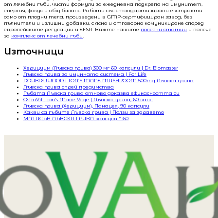
от лечебни гъби, чисти формули за ежедневна подкрепа на имунитет,
енергия, фокус и общ баланс. Работи със стандартизирани екстракти
само от плодни тела, произведени в GMP-сертифициран завод, без
пълнители и излишни добавки, с ясно и отговорно комуникиране според
европейските регулации и EFSA. Вижте нашите
полезни статии
и повече
за
комплекс от лечебни гъби
.
Източници
Херициум (Лъвска грива) 300 мг 60 капсули | Dr. Biomaster
Лъвска грива за имунната система | For Life
DOUBLE WOOD LION’S MANE MUSHROOM 500mg Лъвска грива
Лъвска грива спрей предимства
Гъбата Лъвска грива отново доказва ефикасността си
OstroVit Lion’s Mane Vege | Лъвска грива, 60 капс.
Лъвска грива (Херициум), Панацея, 90 капсули
Какви са гъбите Лъвска грива | Ползи за здравето
МАТИСЪН ЛЪВСКА ГРИВА капсули * 60