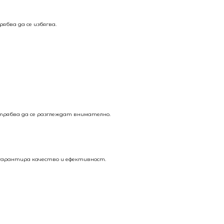
ябва да се избягва.
трябва да се разглеждат внимателно.
 гарантира качество и ефективност.