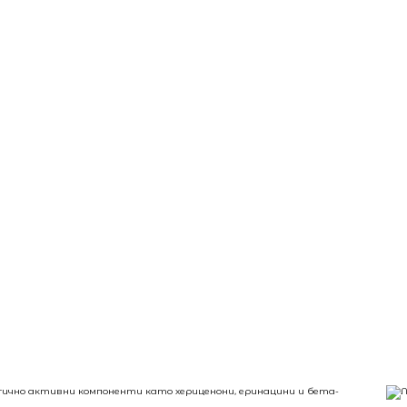
ологично активни компоненти като хериценони, еринацини и бета-