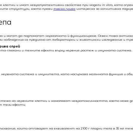
клетки и имат невропротективни свойства при модели in vitro, като огр
рвните структури, което прави
лъвска грива
интересна за когнитивна подкре
епа
а и могат да подпомагат нормалното ѝ функциониране. Освен това антио
ези наблюдения са предимно от лабораторни и животински изследвания и тр
рива спрей
бета-глюкани и техните ефекти върху нервния растеж и имунната система.
 нервната система и имунитета, като насърчава мозъчната функция и общ
тежа на нервните клетки и намаляват невротоксичността, което може да с
ят тези ефекти.
ъсквания, които отговарят на еквивалент на 2100 г плодни тела в 35 мл тече