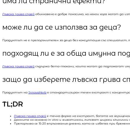
има ли странични ефекти?
Лъвска грива спрей
обикновено е добре поносима, но някои хора могат да 
може ли да се използва за деца?
Продуктът не е препоръчителен за деца без консултация със специалист,
подходящ ли е за обща имунна по
Лъвска грива спрей
съдържа бета-глюкани, които могат да подпомагат иму
защо да изберете лъвска грива с
Продуктът на
InnovaHerb
е стандартизиран течен екстракт с концентраци
TL;DR
Лъвска грива спрей
е течна форма на екстракт, богата на херицено
Данните са основно in vitro и животински, липсват широки клинични 
Препоръчва се 15-20 впръсквания дневно, като се избягва при бременн