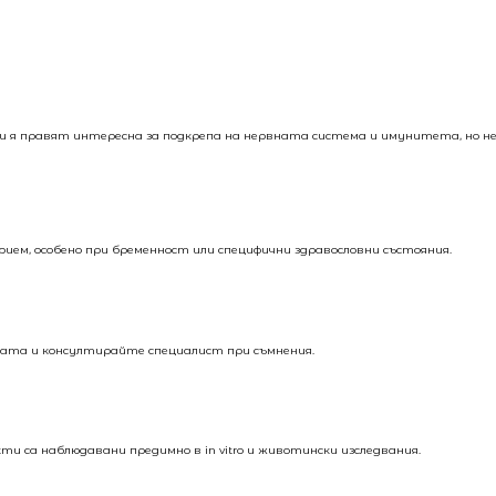
ки я правят интересна за подкрепа на нервната система и имунитета, но н
рием, особено при бременност или специфични здравословни състояния.
вката и консултирайте специалист при съмнения.
и са наблюдавани предимно в in vitro и животински изследвания.