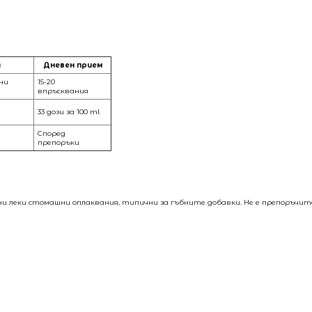
)
Дневен прием
дни
15-20
впръсквания
33 дози за 100 ml
Според
препоръки
ни леки стомашни оплаквания, типични за гъбните добавки. Не е препоръчит