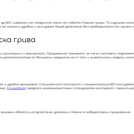
 60:1, извлечен от плодните тела на гъбата Лъвска грива. Тя съдържа ключо
 на прием е удобна и осигурява бързо действие без необходимост от прием 
ска грива
, еринацини и хериценони. Проучвания показват, че тези съставки подпом
оказателства са базирани предимно на in vitro и животински модели, като
а и удобна дозировка. Специалният екстракт с концентрация 60:1 осигурява
рма.
InnovaHerb
предлага висококачествен стандартен екстракт, гарантир
ко основни области на действие, доказани главно в лабораторни проучвания.