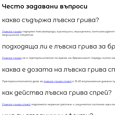
Често задавани въпроси
какво съдържа лъвска грива?
Лъвска грива
съдържа полизахариди, еринацини, хериценони, антиоксидант
медицинска терапия.
подходяща ли е лъвска грива за б
Лъвска грива
не е препоръчителна по време на бременност поради липса на 
каква е дозата на лъвска грива с
Препоръчителната доза за
лъвска грива спрей
е 15-20 впръсквания дневно 
как действа лъвска грива спрей?
Лъвска грива спрей
подпомага нервния растеж и имунната система чрез акт