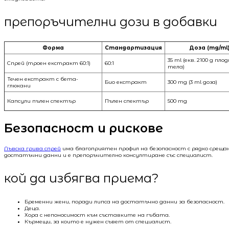
препоръчителни дози в добавки
Форма
Стандартизация
Доза (mg/ml
35 ml (екв. 2100 g пло
Спрей (троен екстракт 60:1)
60:1
тела)
Течен екстракт с бета-
Био екстракт
300 mg (3 ml доза)
глюкани
Капсули пълен спектър
Пълен спектър
500 mg
Безопасност и рискове
Лъвска грива спрей
има благоприятен профил на безопасност с рядко среща
достатъчни данни и е препоръчително консултиране със специалист.
кой да избягва приема?
Бременни жени, поради липса на достатъчно данни за безопасност.
Деца.
Хора с непоносимост към съставките на гъбата.
Кърмещи, за които е нужен съвет от специалист.