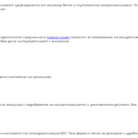
аничават увреждането от амилоид бета и глутаматна невротоксичност. Те
па.
ксидантните съединения в
лъвска грива
помагат за намаляване на оксидатив
ябва да се интерпретират с внимание.
ото състояние на организма.
е асоциира с подобряване на концентрацията и умствената дейност. Все 
н екстракт със стандартизация 60:1. Тази форма е лесна за дозиране и удобн