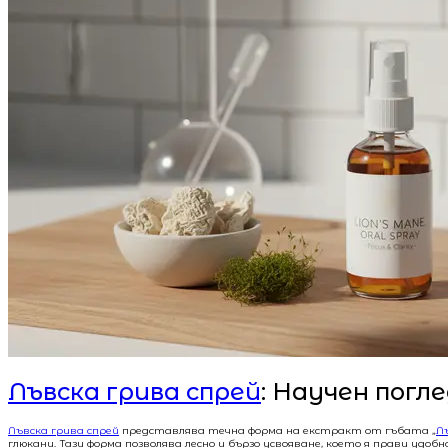
Лъвска грива спрей
: Научен погл
Лъвска грива спрей
представлява течна форма на екстракт от гъбата „
Л
глюкани. Тази форма позволява лесно и бързо усвояване, което я прави удо