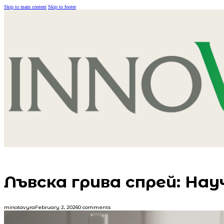
Skip to main content
Skip to footer
Лъвска грива спрей: На
minotavyra
February 2, 2026
0 comments