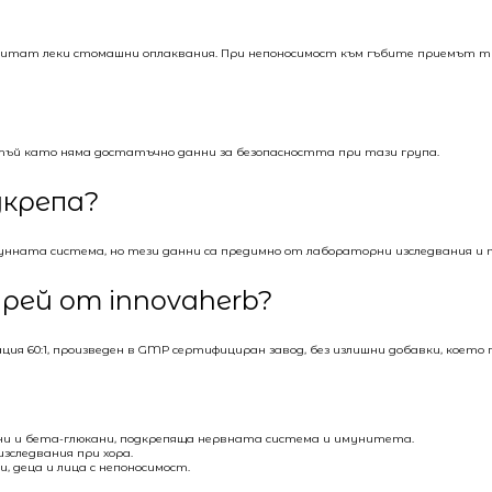
изпитат леки стомашни оплаквания. При непоносимост към гъбите приемът тр
 тъй като няма достатъчно данни за безопасността при тази група.
дкрепа?
нната система, но тези данни са предимно от лабораторни изследвания и 
прей от innovaherb?
я 60:1, произведен в GMP сертифициран завод, без излишни добавки, което
ни и бета-глюкани, подкрепяща нервната система и имунитета.
изследвания при хора.
и, деца и лица с непоносимост.