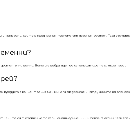
и и минерали, които в проучвания подпомагат нервния растеж. Тези състав
ременни?
достатъчни данни. Винаги е добра идея да се консултирате с лекар преди п
прей?
при продукт с концентрация 60:1. Винаги следвайте инструкциите на опако
ивните си съставки като хериценони, еринацини и бета-глюкани. Тези ефект