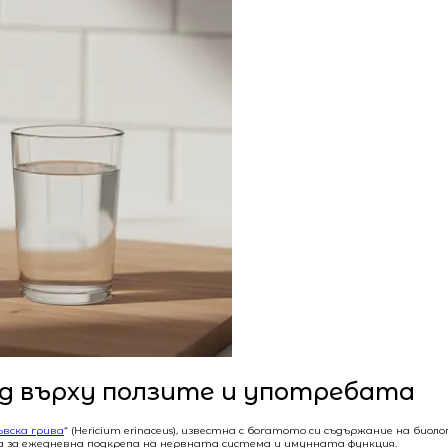
ед върху ползите и употребата
ъвска грива
“ (Hericium erinaceus), известна с богатото си съдържание на би
бна за ежедневна подкрепа на нервната система и имунната функция.