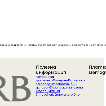
, фокус и общ баланс. Работи със стандартизирани екстракти само от плодн
Полезна
Плате
информация
метод
Условия за
доставка
Плащане
Политика
за поверителност
Общи
условия
Физически магазини
с продукти на
Innovaherb
Innovaherb блог