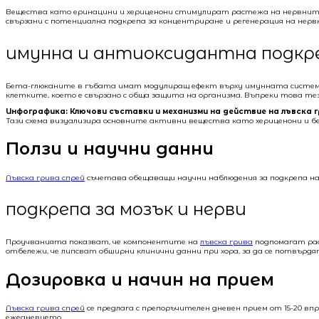
Вещества като еринацини и хериценони стимулират растежа на нервните 
свързани с потенциална подкрепа за концентриране и регенерация на не
имунна и антиоксидантна подкр
Бета-глюканите в гъбата имат модулиращ ефект върху имунната систем
клетките, което е свързано с обща защита на организма. Въпреки това т
Инфографика: Ключови съставки и механизми на действие на лъвска г
Тази схема визуализира основните активни вещества като хериценони и 
Ползи и научни данни
Лъвска грива спрей
съчетава обещаващи научни наблюдения за подкрепа на
подкрепа за мозък и нерви
Проучванията показват, че компонентите на
лъвска грива
подпомагат рас
отбележи, че липсват обширни клинични данни при хора, за да се потвърд
Дозировка и начин на прием
Лъвска грива спрей
се предлага с препоръчителен дневен прием от 15-20 впр
ежедневието.