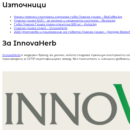
Източници
Какви полезни съставки съдържа гъба Лъвска грива – BioCoffee.bg
Лъвска грива БИО – за мозъка и нервната система – Revita.bg
Гъба Лъвска Грива пълен спектър 500 мг – Avita.bg
Лъвска грива спрей – InnovaHerb
2025 Употреба и приложение на гъбата Лъвска грива – Yangge Biotec
За InnovaHerb
InnovaHerb
е модерен бранд за уелнес, който създава премиум екстракти о
произведени в GMP-сертифициран завод, без пълнители и излишни добавки, 