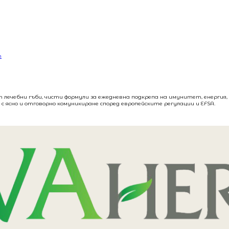
h
т лечебни гъби, чисти формули за ежедневна подкрепа на имунитет, енергия
с ясно и отговорно комуникиране според европейските регулации и EFSA.