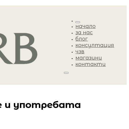
начало
за нас
блог
консултация
чзв
магазини
контакти
те и употребата