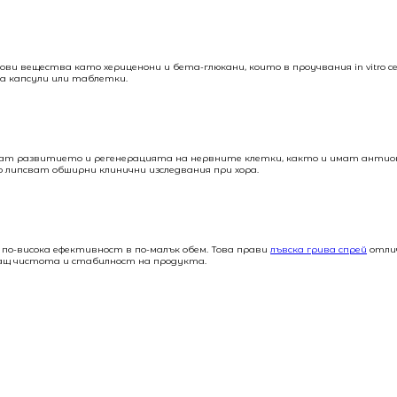
ви вещества като хериценони и бета-глюкани, които в проучвания in vitro с
на капсули или таблетки.
агат развитието и регенерацията на нервните клетки, както и имат анти
 липсват обширни клинични изследвания при хора.
 по-висока ефективност в по-малък обем. Това прави
лъвска грива спрей
отлич
ащ чистота и стабилност на продукта.