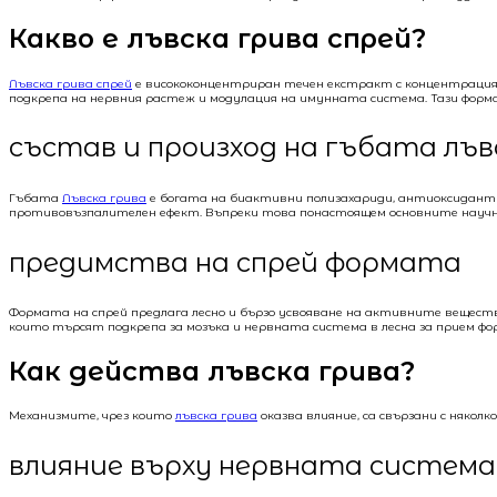
Какво е лъвска грива спрей?
Лъвска грива спрей
е висококонцентриран течен екстракт с концентрация до
подкрепа на нервния растеж и модулация на имунната система. Тази форма
състав и произход на гъбата лъв
Гъбата
Лъвска грива
е богата на биактивни полизахариди, антиоксиданти
противовъзпалителен ефект. Въпреки това понастоящем основните научни д
предимства на спрей формата
Формата на спрей предлага лесно и бързо усвояване на активните веществ
които търсят подкрепа за мозъка и нервната система в лесна за прием фо
Как действа лъвска грива?
Механизмите, чрез които
лъвска грива
оказва влияние, са свързани с някол
влияние върху нервната система