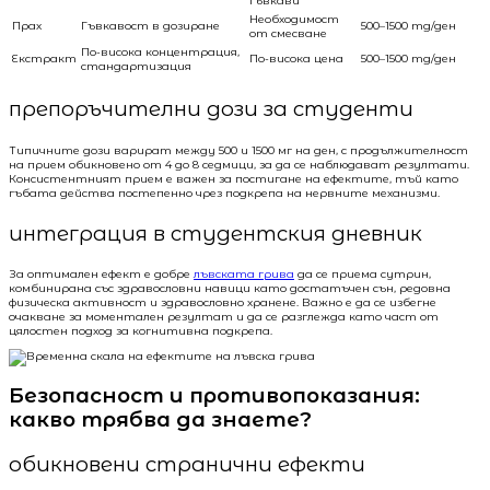
гъвкави
Необходимост
Прах
Гъвкавост в дозиране
500–1500 mg/ден
от смесване
По-висока концентрация,
Екстракт
По-висока цена
500–1500 mg/ден
стандартизация
препоръчителни дози за студенти
Типичните дози варират между 500 и 1500 мг на ден, с продължителност
на прием обикновено от 4 до 8 седмици, за да се наблюдават резултати.
Консистентният прием е важен за постигане на ефектите, тъй като
гъбата действа постепенно чрез подкрепа на нервните механизми.
интеграция в студентския дневник
За оптимален ефект е добре
лъвската грива
да се приема сутрин,
комбинирана със здравословни навици като достатъчен сън, редовна
физическа активност и здравословно хранене. Важно е да се избегне
очакване за моментален резултат и да се разглежда като част от
цялостен подход за когнитивна подкрепа.
Безопасност и противопоказания:
какво трябва да знаете?
обикновени странични ефекти