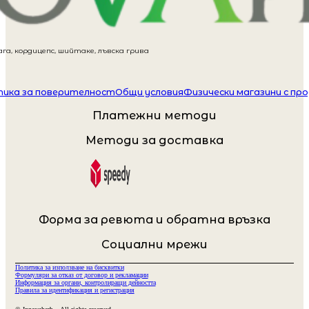
га, кордицепс, шийтаке, лъвска грива
ика за поверителност
Общи условия
Физически магазини с пр
Платежни методи
Методи за доставка
Форма за ревюта и обратна връзка
Социални мрежи
Политика за използване на бисквитки
Формуляри за отказ от договор и рекламации
Информация за органи, контролиращи дейността
Правила за идентификация и регистрация