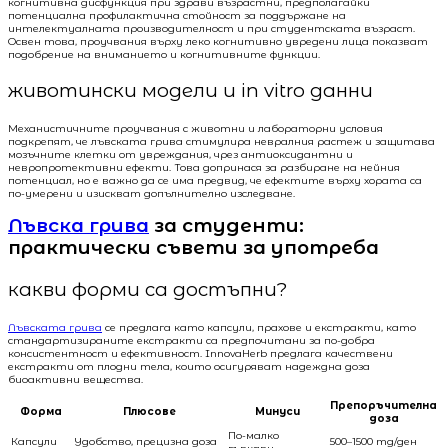
когнитивна дисфункция при здрави възрастни, предполагайки
потенциална профилактична стойност за поддържане на
интелектуалната производителност и при студентската възраст.
Освен това, проучвания върху леко когнитивно увредени лица показват
подобрение на вниманието и когнитивните функции.
животински модели и in vitro данни
Механистичните проучвания с животни и лабораторни условия
подкрепят, че лъвската грива стимулира невралния растеж и защитава
мозъчните клетки от увреждания, чрез антиоксидантни и
невропротективни ефекти. Това допринася за разбиране на нейния
потенциал, но е важно да се има предвид, че ефектите върху хората са
по-умерени и изискват допълнително изследване.
Лъвска грива
за студенти:
практически съвети за употреба
какви форми са достъпни?
Лъвската грива
се предлага като капсули, прахове и екстракти, като
стандартизираните екстракти са предпочитани за по-добра
консистентност и ефективност. InnovaHerb предлага качествени
екстракти от плодни тела, които осигуряват надеждна доза
биоактивни вещества.
Препоръчителна
Форма
Плюсове
Минуси
доза
По-малко
Капсули
Удобство, прецизна доза
500–1500 mg/ден