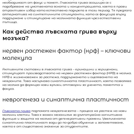
необходимост от фокус и памет. Лъвската грива асоциира се с
подобряване на умствената яснота и концентрацията, което я прави
атрактивен избор като естествена подкрепа в този период. Тя предлага
алтернатива на синтетичните стимуланти, като се фокусира върху
поддържане и стимулиране на мозъчната функция чрез естествени
пътища.
Как действа лъвската грива върху
мозъка?
нервен растежен фактор (нрф) – ключови
молекула
Активните съставки в лъвската грива – еринацини и хериценони,
стимулират производството на нервен растежен фактор (НРФ) в мозъка.
НРФ е жизненоважен за растежа, поддържането и оцеляването на
невроните. Това насърчава синаптичната пластичност, която позволява
на мозъка да формира нови връзки, отговорни за ученето, паметта и
фокуса.
неврогенеза и синаптична пластичност
Лъвската грива
подпомага неврогенезата – процеса на растеж на нови
мозъчни клетки. Това е важен механизъм за дълготрайна когнитивна
функция и защита на мозъка от дегенеративни промени. Увеличената
синаптична пластичност води до по-добро обучение и запаметяване,
което е от съществено значение за студентите.