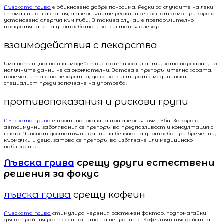
Лъвската грива
е обикновено добре поносима. Редки са случаите на леки
стомашни оплаквания, а алергичните реакции се срещат само при хора с
установена алергия към гъби. В такива случаи е препоръчително
прекратяване на употребата и консултация с лекар.
взаимодействия с лекарства
Има потенциално взаимодействие с антикоагуланти, като варфарин, но
наличните данни не са окончателни. Затова е препоръчително хората,
приемащи такива лекарства, да се консултират с медицински
специалист преди започване на употреба.
противопоказания и рискови групи
Лъвската грива
е противопоказана при алергия към гъби. За хора с
автоимунни заболявания се препоръчва предпазливост и консултация с
лекар. Липсват достатъчни данни за безопасна употреба при бременни,
кърмачки и деца, затова се препоръчва избягване или медицинско
наблюдение.
Лъвска грива
срещу други естествени
решения за фокус
лъвска грива
срещу кофеин
Лъвската грива
стимулира нервния растежен фактор, подпомагайки
дълготрайния растеж и защита на невроните. Кофеинът пък действа