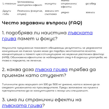
малко
Успокояващ
L-теанин
минути
странични
до обяд
ноотропен ефект
ефекти
Други
Различни (енергия,
зависи от
рядко
зависи
гъби
стрес)
състава
Често задавани въпроси (FAQ)
1. подобрява ли наистина
лъвската
грива
памет и фокус?
Научните проучвания показват обещаващи резултати, че редовната
консумация на лъвска грива може да подобри менталната яснота,
концентрация и памет чрез стимулиране на нервния растежен фактор
(НРФ). Обикновено ефектите се наблюдават след 4–8 седмици употреба, но
това е подкрепа, не лечение.
2. каква доза
лъвска грива
трябва да
приемам като студент?
Типичните дози варират от 500 до 1500 мг дневно, като е важно да се
следват указанията на производителя. Преди започване на прием е
препоръчително да се консултирате с лекар или специалист.
3. има ли странични ефекти на
лъвската грива
?