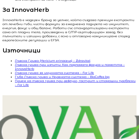
За InnovaHerb
InnovaHerb е модерен бранд за уелнес, който създава премиум екстракти
от лечебни гъби, чисти формули за ежедневна подкрепа на имунитет,
енергия, фокус и общ баланс. Работи със стандартизирани екстракти
само от плодни тела, произведени в GMP-сертифициран завод, без
пълнители и излишни добавки, с ясно и отговорно комуникиране според
европейските регулации и EFSA.
Източници
Лъвска Грива (Hericium erinaceus) – Zdravital
Лъвска грива при изпити: Как подпомага фокуса и паметта –
InnovaHerb
Лъвска грива за имунната система – For Life
Гъба Лъвска грива и Нервната система – BioCoffee.bg
Прием на лъвска грива при рефлукс, гастрит и стомашни проблеми
– For Life