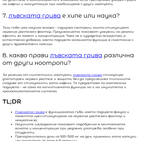
на кофеин и консултация при комбиниране с други ноотропи.
7.
лъвската грива
е хипе или наука?
Тази гъба има научна основа – съдържа съставки, които стимулират
нервния растежен фактор. Проучванията показват умерени, но реални
ефекти за памет и концентрация. Това не е чудодейно лекарство, а
естествена добавка, която подкрепя мозъчната функция в съчетание с
други здравословни навици.
8. какво прави
лъвската грива
различна
от други ноотропи?
За разлика от синтетични ноотропи,
лъвската грива
стимулира
дълготраен нервен растеж и защита, без да предизвиква типичните
спадове от стимуланти като кофеин. Тя предоставя по-комплексна
подкрепа – не само на когнитивната функция, но и на имунитета и
храносмилателната система.
TL;DR
Лъвската грива
е функционална гъба, която подкрепя фокуса и
паметта чрез стимулиране на нервния растежен фактор и
неврогенеза.
Научните изследвания показват подобрения в менталната
яснота и концентрация при редовна употреба, особено при
студенти.
Препоръчителни дози са 500–1500 мг на ден, приемани като капсули
или екстракт за поне 4–8 седмици.