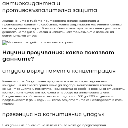
антиоксидантна и
противовъзпалителна защита
Хериценоните в гъбата притежават антиоксидантни и
противовъзпалителни свойства, които защитават мозъчните клетки
от оксидативен стрес. Това е особено важно при интензивна умствена
дейност, като учебни сесии и изпити, когато мозъкът е изложен на
допълнителен стрес.
Научни проучвания: какво показват
данните?
студии върху памет и концентрация
Клинични и наблюдателни проучвания показват, че редовната
консумация на лъвска грива може да подобри менталната яснота,
концентрацията и паметта. Тези ефекти са особено важни за студенти,
които имат нужда от подкрепа в периоди на интензивно учене.
Проучванията обикновено включват дози от 500 до 1500 мг дневно и
продължават 8 до 12 седмици, като резултатите се наблюдават в този
период.
превенция на когнитивния упадък
Има данни, че приемът на лъвска грива може да предотврати