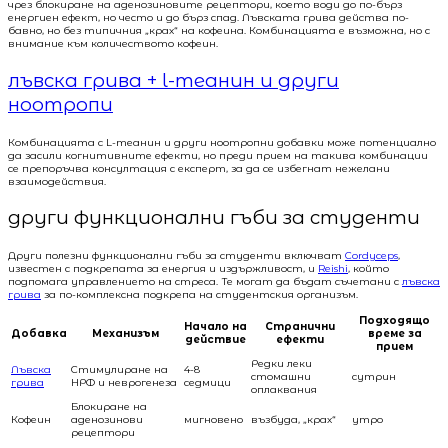
чрез блокиране на аденозиновите рецептори, което води до по-бърз
енергиен ефект, но често и до бърз спад. Лъвската грива действа по-
бавно, но без типичния „крах“ на кофеина. Комбинацията е възможна, но с
внимание към количеството кофеин.
лъвска грива + l-теанин и други
ноотропи
Комбинацията с L-теанин и други ноотропни добавки може потенциално
да засили когнитивните ефекти, но преди прием на такива комбинации
се препоръчва консултация с експерт, за да се избегнат нежелани
взаимодействия.
други функционални гъби за студенти
Други полезни функционални гъби за студенти включват
Cordyceps
,
известен с подкрепата за енергия и издържливост, и
Reishi
, който
подпомага управлението на стреса. Те могат да бъдат съчетани с
лъвска
грива
за по-комплексна подкрепа на студентския организъм.
Подходящо
Начало на
Странични
Добавка
Механизъм
време за
действие
ефекти
прием
Редки леки
Лъвска
Стимулиране на
4-8
стомашни
сутрин
грива
НРФ и неврогенеза
седмици
оплаквания
Блокиране на
Кофеин
аденозинови
мигновено
възбуда, „крах“
утро
рецептори