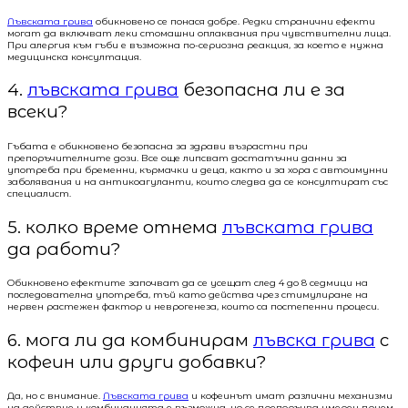
Лъвската грива
обикновено се понася добре. Редки странични ефекти
могат да включват леки стомашни оплаквания при чувствителни лица.
При алергия към гъби е възможна по-сериозна реакция, за което е нужна
медицинска консултация.
4.
лъвската грива
безопасна ли е за
всеки?
Гъбата е обикновено безопасна за здрави възрастни при
препоръчителните дози. Все още липсват достатъчни данни за
употреба при бременни, кърмачки и деца, както и за хора с автоимунни
заболявания и на антикоагуланти, които следва да се консултират със
специалист.
5. колко време отнема
лъвската грива
да работи?
Обикновено ефектите започват да се усещат след 4 до 8 седмици на
последователна употреба, тъй като действа чрез стимулиране на
нервен растежен фактор и неврогенеза, които са постепенни процеси.
6. мога ли да комбинирам
лъвска грива
с
кофеин или други добавки?
Да, но с внимание.
Лъвската грива
и кофеинът имат различни механизми
на действие и комбинацията е възможна, но се препоръчва умерен прием