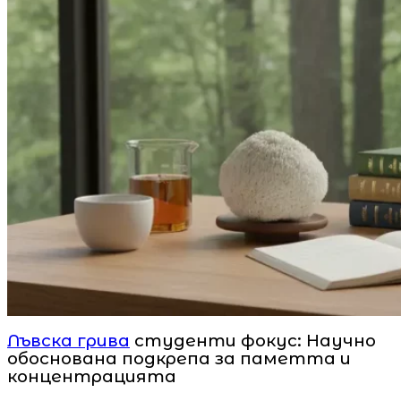
Лъвска грива
студенти фокус: Научно
обоснована подкрепа за паметта и
концентрацията