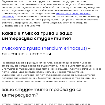
В динамичния и стресов студентски живот поддържането на
концентрация и памет е от ключово значение за успеха. Естествени
решения, като функционални гъби, набиращи популярност сред младите
хора, предлагат подкрепа, съобразена със съвременните изисквания на
интелектуалната производителност.
Лъвската грива (Hericium
erinaceus)
е гъба, известна с биоактивните си съставки, които могат да
подпомогнат когнитивните функции, стимулирайки нервния растежен
фактор и поддържайки мозъчната издръжливост в периоди на
интензивно учене и изпити.
Какво е лъвска грива и защо
интересува студентите?
лъвската грива (hericium erinaceus)
–
описание и история
Лъвската грива е функционална гъба, с характерна бяла, пухкава
структура, която расте по дърветата. Тя има дълга история на
употреба в традиционната източна медицина, където е била ценена за
потенциалните си ползи върху мозъка и нервната система.
Съвременните изследвания потвърждават състава й, включително
полизахариди, протеини и биоактивни съединения като еринацини и
хериценони, които са основните активни вещества в гъбата.
защо студентите трябва да се
интересуват?
Студентският живот е изпълнен със стрес, интензивно учене и