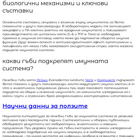
биологични механизми и ключови
съставки
Основните съставки, свързани с влияние върху имунитета, са бета-
глюканите и други полизахариди. В лабораторни модели те активират
макрофаги и NK-клетки (клетки на вродения имунитет) и повишават
производството на цитокини като IL-6 и TNF-α. Така се наблюдава
промяна в имунния отговор, която може да подпомогне общата имунна
функция. Друг важен аспект е антиоксидантният ефект: ерготионеин и
полифеноли от някои гъби намаляват оксидативния стрес, което косвено
подкрепя имунната система.
какви гъби подкрепят имунната
система?
Лечебни гъби като
Рейши
(Ganoderma lucidum),
Чага
и
Кордицепс
съдържат
бета-глюкани и други полизахариди, които модулират имунни клетки в in
vitro и животински проучвания. Данни при хора показват потенциална
подкрепа на общия и сезонния имунитет, но наличните изследвания са с
малки групи и ограничен брой рандомизирани контролирани изпитвания.
Научни данни за ползите
Научната литература за лечебни гъби за имунната система се развива
активно през последните години. Систематични и обзорни публикации
обобщават резултати от лабораторни, животински и човешки
проучвания. При редовен прием на гъбни екстракти в някои изследвания
се наблюдава подобрение на имунни маркери, а в наблюдателни
проучвания – по-ниска честота на инфекции, особено в сезоните с повишен