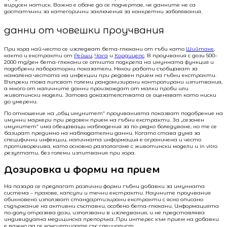
вирусен натиск. Важно е обаче да се подчертае, че данните не са
достатъчни за категорични заключения за конкретни заболявания.
данни от човешки проучвания
При хора най-често се изследват бета-глюкани от гъби като
Шийтаке
,
както и екстракти от
Рейши
,
Чага
и
Кордицепс
. В проучвания с дози 500–
2000 mg/ден бета-глюкани се отчита подкрепа на имунната функция и
подобрени лабораторни показатели. Някои работи съобщават за
намалена честота на инфекции при редовен прием на гъбни екстракти.
Въпреки това липсват големи рандомизирани контролирани изпитвания,
а много от наличните данни произхождат от малки проби или
животински модели. Затова доказателствата се оценяват като ниски
до умерени.
По отношение на „общ имунитет“ проучванията показват подобрение на
имунни маркери при редовен прием на гъбни екстракти. За „сезонен
имунитет“ има обещаващи наблюдения за по-рядко боледуване, но те се
базират предимно на наблюдателни данни. Когато става дума за
специфични инфекции, наличната информация е ограничена и често
противоречива, като основно разполагаме с животински модели и in vitro
резултати, без големи изпитвания при хора.
Дозировка и форми на прием
На пазара се предлагат различни форми гъбни добавки за имунната
система – прахове, капсули и течни екстракти. Научните проучвания
обикновено използват стандартизирани екстракти с ясно описано
съдържание на активни съставки, особено бета-глюкани. Информацията
по-долу отразява дози, използвани в изследвания, и не представлява
индивидуална медицинска препоръка. При интерес към прием на добавки
е важно да се консултирате със специалист.