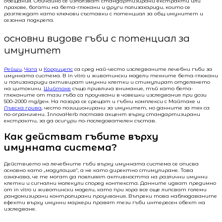
обещания. Обичайно се използват стандартизирани екстракти или
прахове, богати на бета-глюкани и други полизахариди, които се
разглеждат като ключови съставки с потенциал за общ имунитет и
сезонна подкрепа.
основни видове гъби с потенциал за
имунитет
Рейши
,
Чага
и
Кордицепс
са сред най-често изследваните лечебни гъби за
имунната система. В in vitro и животински модели техните бета-глюкани
и полизахариди активират имунни клетки и стимулират отделянето
на цитокини.
Шийтаке
също привлича внимание, тъй като бета-
глюканите от тази гъба са проучвани в човешки изследвания при дози
500–2000 mg/ден. На пазара се срещат и гъбни комплекси с Майтаке и
Лъвска грива
, често позиционирани за имунитет, но данните за тях са
по-ограничени. InnovaHerb поставя акцент върху стандартизирани
екстракти, за да осигури по-последователен състав.
Как действат гъбите върху
имунната система?
Действието на лечебните гъби върху имунната система се описва
основно като „модулация“, а не като директно стимулиране. Това
означава, че те могат да повлияят активността на различни имунни
клетки и сигнални молекули според контекста. Данните идват предимно
от in vitro и животински модели, като при хора все още липсват големи
рандомизирани контролирани проучвания. Въпреки това наблюдаваните
ефекти върху имунни маркери правят тези гъби интересен обект на
изследване.