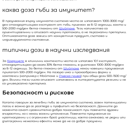
каква доза гъби за имунитет?
В проучвания върху имунната система често се използват 1000–3000 mg/
ден стандартизиран екстракт от гъби, приеман за 8–12 седмици, както и
500–2000 mg/ден бета-глюкани от
Шийтаке
. Тези количества са
ориентировъчни и описват научни протоколи, а не персонални препоръки.
Оптималната доза зависи от конкретния продукт, състава и
индивидуалното състояние.
типични дози в научни изследвания
За
Кордицепс
в клинични контексти често се използва 10:1 екстракт,
стандартизиран до около 30% бета-глюкани, в диапазон 1000–3000 mg/ден
за 8–12 седмици. За бета-глюкани от
Шийтаке
някои човешки проучвания
прилагат 500–2000 mg/ден. На пазара има и прахообразни форми и
комплекси (например с Майтаке и
Лъвска грива
) при общи дози 500–1500 mg/
ден. Всички тези числа описват използвани в литературата режими и не
са универсална препоръка.
Безопасност и рискове
Когато говорим за лечебни гъби за имунната система, освен потенциални
ползи е важно да се разгледа и профилът на безопасност. Данните до
момента сочат сравнително добра поносимост при повечето здрави
възрастни, но с някои важни уточнения. Повечето проучвания са
краткосрочни и с ограничен брой участници, което означава, че редки или
дългосрочни нежелани ефекти може да не са добре проучени.