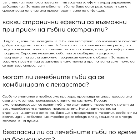
изпитвания, които да позволят твърдения за ефект върху определени
заболявания. Затова лечебните гъби не бива да се разглеждат като
средство за лечение или предотвратяване на инфекции.
какви странични ефекти са възможни
при прием на гъбни екстракти?
В публикуваните изследвания гъбните екстракти обикновено се понасят
добре от здрави възрастни. Най-често описаните нежелани реакции са
редки и включват леки стомашни неразположения, като дискомфорт или
подуване. Сериозни нежелани събития се съобщават рядко, но
проучванията са с ограничена продължителност и обхват. Затова е
разумно приемът да се започва внимателно и при поява на симптоми да
се потърси специалист.
могат ли лечебните гъби да се
комбинират с лекарства?
Особено внимание е необходимо при хора, приемащи имуносупресори или
други лекарства, повлияващи имунната система. Поради
имуномодулиращия си ефект гъбните екстракти теоретично могат да
взаимодействат с такива медикаменти. Наличните данни са
ограничени, затова всяка комбинация с лекарствена терапия, особено при
автоимунни заболявания, трябва да се обсъди с лекуващия лекар преди
започване на прием.
безопасни ли са лечебните гъби по време
на бременност?