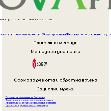
га, кордицепс, шийтаке, лъвска грива
ика за поверителност
Общи условия
Физически магазини с пр
Платежни методи
Методи за доставка
Форма за ревюта и обратна връзка
Социални мрежи
Политика за използване на бисквитки
Формуляри за отказ от договор и рекламации
Информация за органи, контролиращи дейността
Правила за идентификация и регистрация