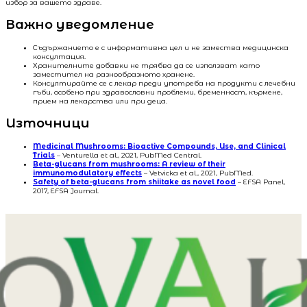
избор за вашето здраве.
Важно уведомление
Съдържанието е с информативна цел и не замества медицинска
консултация.
Хранителните добавки не трябва да се използват като
заместител на разнообразното хранене.
Консултирайте се с лекар преди употреба на продукти с лечебни
гъби, особено при здравословни проблеми, бременност, кърмене,
прием на лекарства или при деца.
Източници
Medicinal Mushrooms: Bioactive Compounds, Use, and Clinical
Trials
– Venturella et al., 2021, PubMed Central.
Beta-glucans from mushrooms: A review of their
immunomodulatory effects
– Vetvicka et al., 2021, PubMed.
Safety of beta-glucans from shiitake as novel food
– EFSA Panel,
2017, EFSA Journal.