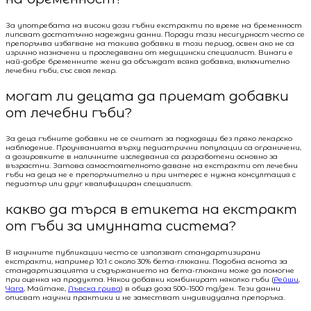
За употребата на високи дози гъбни екстракти по време на бременност
липсват достатъчно надеждни данни. Поради тази несигурност често се
препоръчва избягване на такива добавки в този период, освен ако не са
изрично назначени и проследявани от медицински специалист. Винаги е
най-добре бременните жени да обсъждат всяка добавка, включително
лечебни гъби, със своя лекар.
могат ли децата да приемат добавки
от лечебни гъби?
За деца гъбните добавки не се считат за подходящи без пряко лекарско
наблюдение. Проучванията върху педиатрични популации са ограничени,
а дозировките в наличните изследвания са разработени основно за
възрастни. Затова самостоятелното даване на екстракти от лечебни
гъби на деца не е препоръчително и при интерес е нужна консултация с
педиатър или друг квалифициран специалист.
какво да търся в етикета на екстракт
от гъби за имунната система?
В научните публикации често се използват стандартизирани
екстракти, например 10:1 с около 30% бета-глюкани. Подобна яснота за
стандартизацията и съдържанието на бета-глюкани може да помогне
при оценка на продукта. Някои добавки комбинират няколко гъби (
Рейши
,
Чага
, Майтаке,
Лъвска грива
) в обща доза 500–1500 mg/ден. Тези данни
описват научни практики и не заместват индивидуална препоръка.