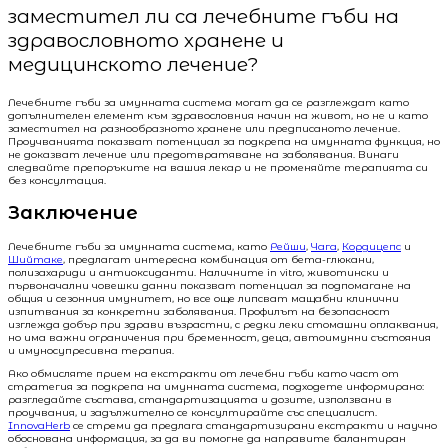
заместител ли са лечебните гъби на
здравословното хранене и
медицинското лечение?
Лечебните гъби за имунната система могат да се разглеждат като
допълнителен елемент към здравословния начин на живот, но не и като
заместител на разнообразното хранене или предписаното лечение.
Проучванията показват потенциал за подкрепа на имунната функция, но
не доказват лечение или предотвратяване на заболявания. Винаги
следвайте препоръките на вашия лекар и не променяйте терапията си
без консултация.
Заключение
Лечебните гъби за имунната система, като
Рейши
,
Чага
,
Кордицепс
и
Шийтаке
, предлагат интересна комбинация от бета-глюкани,
полизахариди и антиоксиданти. Наличните in vitro, животински и
първоначални човешки данни показват потенциал за подпомагане на
общия и сезонния имунитет, но все още липсват мащабни клинични
изпитвания за конкретни заболявания. Профилът на безопасност
изглежда добър при здрави възрастни, с редки леки стомашни оплаквания,
но има важни ограничения при бременност, деца, автоимунни състояния
и имуносупресивна терапия.
Ако обмисляте прием на екстракти от лечебни гъби като част от
стратегия за подкрепа на имунната система, подходете информирано:
разгледайте състава, стандартизацията и дозите, използвани в
проучвания, и задължително се консултирайте със специалист.
InnovaHerb
се стреми да предлага стандартизирани екстракти и научно
обоснована информация, за да ви помогне да направите балантиран