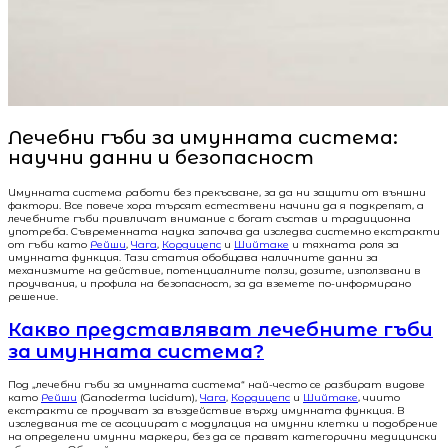
Лечебни гъби за имунната система:
научни данни и безопасност
Имунната система работи без прекъсване, за да ни защити от външни
фактори. Все повече хора търсят естествени начини да я подкрепят, а
лечебните гъби привличат внимание с богат състав и традиционна
употреба. Съвременната наука започва да изследва системно екстракти
от гъби като
Рейши
,
Чага
,
Кордицепс
и
Шийтаке
и тяхната роля за
имунната функция. Тази статия обобщава наличните данни за
механизмите на действие, потенциалните ползи, дозите, използвани в
проучвания, и профила на безопасност, за да вземете по-информирано
решение.
Какво представляват лечебните гъби
за имунната система?
Под „лечебни гъби за имунната система“ най-често се разбират видове
като
Рейши
(Ganoderma lucidum),
Чага
,
Кордицепс
и
Шийтаке
, чиито
екстракти се проучват за въздействие върху имунната функция. В
изследвания те се асоциират с модулация на имунни клетки и подобрение
на определени имунни маркери, без да се правят категорични медицински