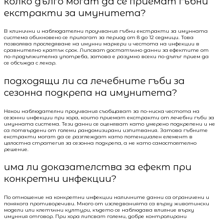
колко дълго могат да се приемат гъбни
екстракти за имунитета?
В клинични и наблюдателни проучвания гъбни екстракти за имунната
система обикновено се прилагат за период от 8 до 12 седмици. Това
позволява проследяване на имунни маркери и честота на инфекции в
сравнително кратък срок. Липсват достатъчно данни за ефектите от
по-продължителна употреба, затова е разумно всеки по-дълъг прием да
се обсъжда с лекар.
подходящи ли са лечебните гъби за
сезонна подкрепа на имунитета?
Някои наблюдателни проучвания съобщават за по-ниска честота на
сезонни инфекции при хора, които приемат екстракти от лечебни гъби за
имунната система. Тези данни се оценяват като умерено подкрепени и не
са потвърдени от големи рандомизирани изпитвания. Затова гъбните
екстракти могат да се разглеждат като потенциален елемент в
цялостна стратегия за сезонна подкрепа, а не като самостоятелно
решение.
има ли доказателства за ефект при
конкретни инфекции?
По отношение на конкретни инфекции наличните данни са ограничени и
понякога противоречиви. Много от изследванията са върху животински
модели или клетъчни култури, където се наблюдава влияние върху
имунния отговор. При хора липсват големи, добре контролирани