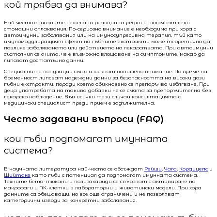
кой трябва да внимава?
Най-често описаните нежелани реакции са редки и включват леки
стомашни оплаквания. По-сериозно внимание е необходимо при хора с
автоимунни заболявания или на имуносупресивна терапия, тъй като
имуномодулиращият ефект на гъбните екстракти може теоретично да
повлияе заболяването или действието на лекарствата. При автоимунни
състояния се счита, че е възможно влошаване на симптомите, макар да
липсват достатъчно данни.
Специалните популации също изискват повишено внимание. По време на
бременност липсват надеждни данни за безопасността на високи дози
гъбни екстракти, поради което обикновено се препоръчва избягване. При
деца употребата на такива добавки не се смята за препоръчителна без
лекарско наблюдение. Във всички тези случаи консултацията с
медицински специалист преди прием е задължителна.
Често задавани въпроси (FAQ)
кои гъби подпомагат имунната
система?
В научната литература най-често се обсъждат
Рейши
,
Чага
,
Кордицепс
и
Шийтаке
като гъби с потенциал да подпомагат имунната система.
Техните бета-глюкани и полизахариди се свързват с активиране на
макрофаги и NK-клетки в лабораторни и животински модели. При хора
данните са обещаващи, но все още ограничени и не позволяват
категорични изводи за конкретни заболявания.