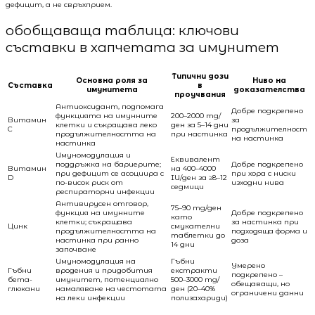
дефицит, а не свръхприем.
обобщаваща таблица: ключови
съставки в хапчетата за имунитет
Типични дози
Основна роля за
Ниво на
Съставка
в
имунитета
доказателства
проучвания
Антиоксидант, подпомага
Добре подкрепено
функцията на имунните
200–2000 mg/
Витамин
за
клетки и съкращава леко
ден за 5–14 дни
C
продължителност
продължителността на
при настинка
на настинка
настинка
Имуномодулация и
Еквивалент
поддръжка на бариерите;
Добре подкрепено
Витамин
на 400–4000
при дефицит се асоциира с
при хора с ниски
D
IU/ден за ≥8–12
по-висок риск от
изходни нива
седмици
респираторни инфекции
Антивирусен отговор,
75–90 mg/ден
функция на имунните
Добре подкрепено
като
клетки; съкращава
за настинка при
Цинк
смукателни
продължителността на
подходяща форма и
таблетки до
настинка при ранно
доза
14 дни
започване
Имуномодулация на
Гъбни
Умерено
Гъбни
вродения и придобития
екстракти
подкрепено –
бета-
имунитет, потенциално
500–3000 mg/
обещаващи, но
глюкани
намаляване на честотата
ден (20–40%
ограничени данни
на леки инфекции
полизахариди)