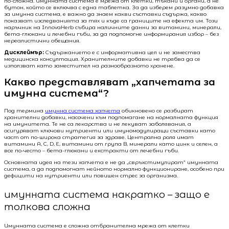
по-сложна. Имунната система е мрежа от клетки, тъкани и органи, а не
бутон, който се включва с една таблетка. За да изберем разумно добавка
за имунна система, е важно да знаем какви съставки съдържа, какво
показват изследванията за тях и къде са границите на ефекта им. Този
наръчник на InnovaHerb събира наличните данни за витамини, минерали,
бета-глюкани и лечебни гъби, за да подпомогне информирания избор – без
нереалистични обещания.
Дисклеймър:
Съдържанието е с информативна цел и не замества
медицинска консултация. Хранителните добавки не трябва да се
използват като заместител на разнообразното хранене.
Какво представляват „хапчетата за
имунна система“?
Под термина
имунна система хапчета
обикновено се разбират
хранителни добавки, насочени към подпомагане на нормалната функция
на имунитета. Те не са лекарства и не лекуват заболявания, а
осигуряват ключови нутриенти или имуномодулиращи съставки като
част от по-широка стратегия за здраве. Централна роля имат
витамини A, C, D, E, витамини от група B, минерали като цинк и селен, а
все по-често – бета-глюкани и екстракти от лечебни гъби.
Основната идея на тези хапчета е не да „свръхстимулират“ имунната
система, а да подпомогнат нейното нормално функциониране, особено при
дефицити на нутриенти или повишен стрес за организма.
имунната система накратко – защо е
толкова сложна
Имунната система е сложна отбранителна мрежа от клетки