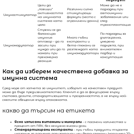
подходът
Цели да
Може да не е
„повиши“
Различни силно
подходящ при
активността
стимулиращи
автоимунни
Имуностимулатор
на имунната
формули (често с
заболявания или
система като
ограничени данни)
след
цяло
трансплантация
Стреми се да
балансира
По-подходящ за
имунния
Много гъбни
дългосрочна,
отговор – да го
екстракти и
умерена
Имуномодулатор
засили при
бета-глюкани се
подкрепа, при
нужда или да го
разглеждат като
внимателен
намали при
имуномодулатори
подбор и
прекомерна
консултация
реакция
Как да изберем качествена добавка за
имунна система
Сред море от хапчета за имунитет, изборът на качествен продукт
може да бъде предизвикателство. Ключът е да се фокусираме върху
състава, дозите, стандартизацията и прозрачността, а не върху най-
смелите обещания върху опаковката.
какво да търсим на етикета
Ясно изписани витамини и минерали
– с посочени количества и
процент от NRV, без ненужно високи дози.
Стандартизирани екстракти
– при гъбни продукти търсете
указание за процент полизахариди или бета-глюкани (например 20–