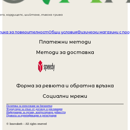
га, кордицепс, шийтаке, лъвска грива
ика за поверителност
Общи условия
Физически магазини с пр
Платежни методи
Методи за доставка
Форма за ревюта и обратна връзка
Социални мрежи
Политика за използване на бисквитки
Формуляри за отказ от договор и рекламации
Информация за органи, контролиращи дейността
Правила за идентификация и регистрация
© Innovaherb – All rights reserved