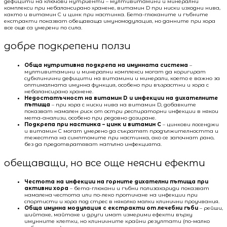
дефицити на ключови нутриенти – мултивитамини и минерални
комплекси при небалансирано хранене, витамин D при ниски изходни нива,
както и витамин C и цинк при настинка. Бета-глюканите и гъбните
екстракти показват обещаваща имуномодулация, но данните при хора
все още са умерени по сила.
добре подкрепени ползи
Обща нутритивна подкрепа на имунната система
–
мултивитамини и минерални комплекси могат да коригират
субклинични дефицити на витамини и минерали, което е важно за
оптималната имунна функция, особено при възрастни и хора с
небалансирано хранене.
Недостатъчност на витамин D и инфекции на дихателните
пътища
– при хора с ниски нива на витамин D, добавките
показват намален риск от остри респираторни инфекции в някои
мета-анализи, особено при редовно дозиране.
Подкрепа при настинка – цинк и витамин C
– цинкови лосенджи
и витамин C могат умерено да съкратят продължителността и
тежестта на симптомите при настинка, ако се започнат рано,
без да предотвратяват напълно инфекцията.
обещаващи, но все още неясни ефекти
Честота на инфекции на горните дихателни пътища при
активни хора
– бета-глюкани и гъбни полизахариди показват
намалена честота или по-леко протичане на инфекции при
спортисти и хора под стрес в няколко малки клинични проучвания.
Обща имунна модулация с екстракти от лечебни гъби
– рейши,
шийтаке, майтаке и други имат измерими ефекти върху
имунните клетки, но клиничните крайни резултати (по-малко