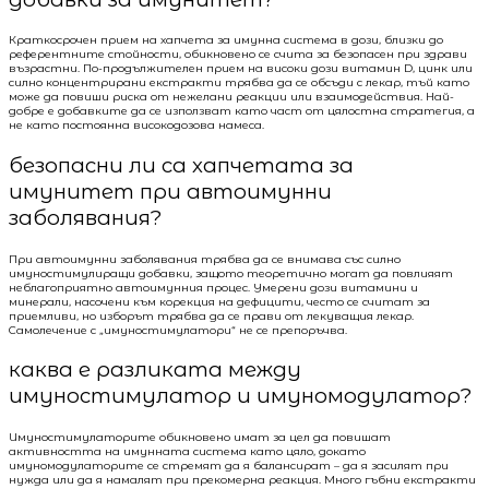
Краткосрочен прием на хапчета за имунна система в дози, близки до
референтните стойности, обикновено се счита за безопасен при здрави
възрастни. По-продължителен прием на високи дози витамин D, цинк или
силно концентрирани екстракти трябва да се обсъди с лекар, тъй като
може да повиши риска от нежелани реакции или взаимодействия. Най-
добре е добавките да се използват като част от цялостна стратегия, а
не като постоянна високодозова намеса.
безопасни ли са хапчетата за
имунитет при автоимунни
заболявания?
При автоимунни заболявания трябва да се внимава със силно
имуностимулиращи добавки, защото теоретично могат да повлияят
неблагоприятно автоимунния процес. Умерени дози витамини и
минерали, насочени към корекция на дефицити, често се считат за
приемливи, но изборът трябва да се прави от лекуващия лекар.
Самолечение с „имуностимулатори“ не се препоръчва.
каква е разликата между
имуностимулатор и имуномодулатор?
Имуностимулаторите обикновено имат за цел да повишат
активността на имунната система като цяло, докато
имуномодулаторите се стремят да я балансират – да я засилят при
нужда или да я намалят при прекомерна реакция. Много гъбни екстракти