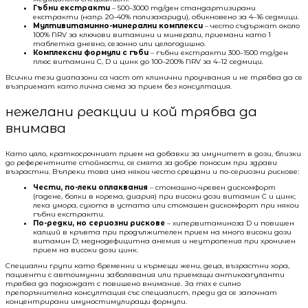
Гъбни екстракти
– 500–3000 mg/ден стандартизирани
екстракти (напр. 20–40% полизахариди), обикновено за 4–16 седмици.
Мултивитаминно-минерални комплекси
– често съдържат около
100% NRV за ключови витамини и минерали, приемани като 1
таблетка дневно, сезонно или целогодишно.
Комплексни формули с гъби
– гъбни екстракти 300–1500 mg/ден
плюс витамини C, D и цинк до 100–200% NRV за 4–12 седмици.
Всички тези диапазони са част от клинични проучвания и не трябва да се
възприемат като лична схема за прием без консултация.
нежелани реакции и кой трябва да
внимава
Като цяло, краткосрочният прием на добавки за имунитет в дози, близки
до референтните стойности, се смята за добре поносим при здрави
възрастни. Въпреки това има някои често срещани и по-сериозни рискове:
Чести, по-леки оплаквания
– стомашно-чревен дискомфорт
(гадене, болки в корема, диария) при високи дози витамин C и цинк;
лека умора, сухота в устата или стомашен дискомфорт при някои
гъбни екстракти.
По-редки, но сериозни рискове
– хипервитаминоза D и повишен
калций в кръвта при продължителен прием на много високи дози
витамин D; меднодефицитна анемия и неутропения при хроничен
прием на високи дози цинк.
Специални групи като бременни и кърмещи жени, деца, възрастни хора,
пациенти с автоимунни заболявания или приемащи антикоагуланти
трябва да подхождат с повишено внимание. За тях е силно
препоръчителна консултация със специалист, преди да се започнат
концентрирани имуностимулиращи формули.