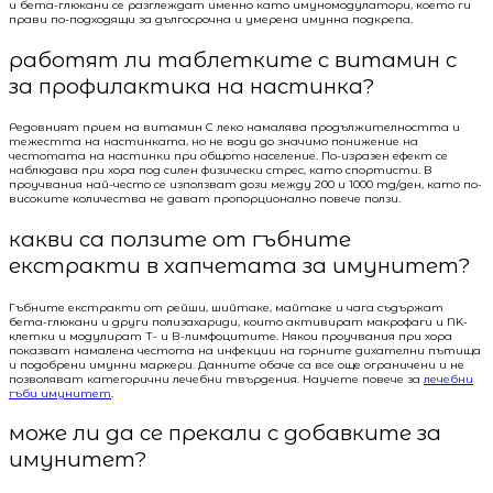
и бета-глюкани се разглеждат именно като имуномодулатори, което ги
прави по-подходящи за дългосрочна и умерена имунна подкрепа.
работят ли таблетките с витамин c
за профилактика на настинка?
Редовният прием на витамин C леко намалява продължителността и
тежестта на настинката, но не води до значимо понижение на
честотата на настинки при общото население. По-изразен ефект се
наблюдава при хора под силен физически стрес, като спортисти. В
проучвания най-често се използват дози между 200 и 1000 mg/ден, като по-
високите количества не дават пропорционално повече ползи.
какви са ползите от гъбните
екстракти в хапчетата за имунитет?
Гъбните екстракти от рейши, шийтаке, майтаке и чага съдържат
бета-глюкани и други полизахариди, които активират макрофаги и NK-
клетки и модулират Т- и В-лимфоцитите. Някои проучвания при хора
показват намалена честота на инфекции на горните дихателни пътища
и подобрени имунни маркери. Данните обаче са все още ограничени и не
позволяват категорични лечебни твърдения. Научете повече за
лечебни
гъби имунитет
.
може ли да се прекали с добавките за
имунитет?