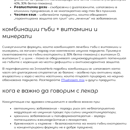
40%, 30% бета-глюкани).
Реалистични дози
– съобразени с диапазоните, използвани в
клинични проучвания, а не многократно над тях без причина.
Честен език
– избягвайте продукти, които обещават
„гарантирана защита от грип“ или „лечение“ на заболявания.
комбинации гъби + витамини и
минерали
Синергичните формули, които комбинират лечебни гъби с витамини и
минерали, са логичен подход към комплексна имунна подкрепа. Пример е
съчетаването на гъбни екстракти (с 30% бета-глюкани) с витамин D,
витамин C и цинк – така се обединяват имуномодулиращият потенциал
на гъбите с корекция на чести дефицити и антиоксидантна защита.
В портфолиото на InnovaHerb подобни комбинации се използват като
част от дългосрочна стратегия за баланс – особено при активни хора,
възрастни и хора с чести настинки, които търсят природна, но научно
обоснована подкрепа. Разгледайте
Mushroom mix
и други продукти.
кога е важно да говорим с лекар
Консултация със здравен специалист е особено важна при:
автоимунни заболявания – поради риск от неблагоприятна
модулация на имунния процес при силни имуностимулатори;
хронични заболявания и полифармакотерапия – заради
потенциални взаимодействия с лекарства;
бременност и кърмене – безопасността на много гъбни екстракти
и концентрирани формули не е добре проучена;