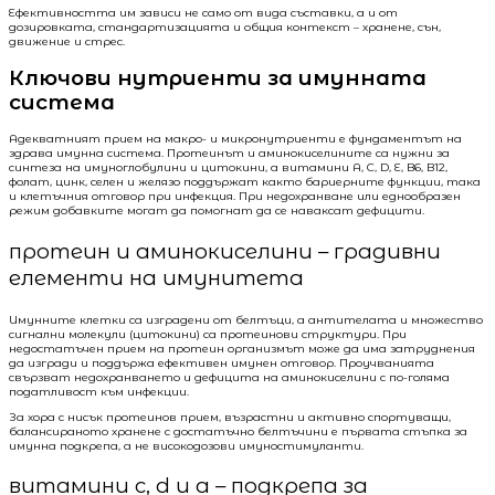
Ефективността им зависи не само от вида съставки, а и от
дозировката, стандартизацията и общия контекст – хранене, сън,
движение и стрес.
Ключови нутриенти за имунната
система
Адекватният прием на макро- и микронутриенти е фундаментът на
здрава имунна система. Протеинът и аминокиселините са нужни за
синтеза на имуноглобулини и цитокини, а витамини A, C, D, E, B6, B12,
фолат, цинк, селен и желязо поддържат както бариерните функции, така
и клетъчния отговор при инфекция. При недохранване или еднообразен
режим добавките могат да помогнат да се наваксат дефицити.
протеин и аминокиселини – градивни
елементи на имунитета
Имунните клетки са изградени от белтъци, а антителата и множество
сигнални молекули (цитокини) са протеинови структури. При
недостатъчен прием на протеин организмът може да има затруднения
да изгради и поддържа ефективен имунен отговор. Проучванията
свързват недохранването и дефицита на аминокиселини с по-голяма
податливост към инфекции.
За хора с нисък протеинов прием, възрастни и активно спортуващи,
балансираното хранене с достатъчно белтъчини е първата стъпка за
имунна подкрепа, а не високодозови имуностимуланти.
витамини c, d и a – подкрепа за