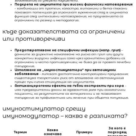
заболявания) са умерено подкрепени.
Подкрепа на имунитета при високи физически натоварвания
– комбинации от протеин, коластра, витамини и бета-глюкани
показват потенциал да ограничат временния спад в имунната
функция след интензивни натоварвания, но проучванията са
ограничени по размер и методология.
къде доказателствата са ограничени
или противоречиви
Предотвратяване на специфични инфекции (напр. грип)
–
данните за директно намаляване на риска от грип или други
конкретни вирусни инфекции само чрез хранителни добавки са
ограничени и често противоречиви; не бива да се правят лечебни
твърдения.
Използване на „имуностимулатори“ при автоимунни
заболявания
– липсват достатъчно контролирани проучвания;
съществува теоретичен риск от влошаване на автоимунния
процес при силна стимулация на имунитета.
Антиканцерогенни ефекти на гъбни екстракти при хора
–
има предварителни данни за адювантна роля при онкологични
пациенти, но резултатите са хетерогенни и не позволяват
твърдения за профилактика или лечение при общата популация.
имуностимулатор срещу
имуномодулатор – каква е разликата?
За кого е
Какво
Термин
Примери
подходящ
означава