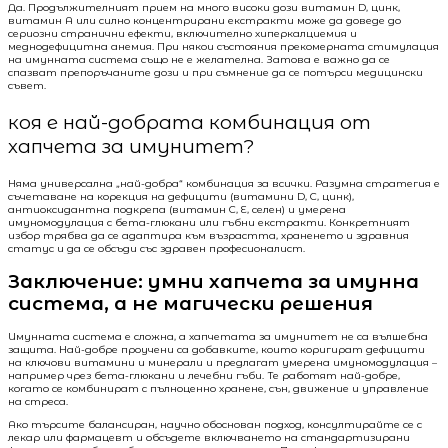
Да. Продължителният прием на много високи дози витамин D, цинк,
витамин A или силно концентрирани екстракти може да доведе до
сериозни странични ефекти, включително хиперкалциемия и
меднодефицитна анемия. При някои състояния прекомерната стимулация
на имунната система също не е желателна. Затова е важно да се
спазват препоръчаните дози и при съмнение да се потърси медицински
съвет.
коя е най-добрата комбинация от
хапчета за имунитет?
Няма универсална „най-добра“ комбинация за всички. Разумна стратегия е
съчетаване на корекция на дефицити (витамини D, C, цинк),
антиоксидантна подкрепа (витамин C, E, селен) и умерена
имуномодулация с бета-глюкани или гъбни екстракти. Конкретният
избор трябва да се адаптира към възрастта, храненето и здравния
статус и да се обсъди със здравен професионалист.
Заключение: умни хапчета за имунна
система, а не магически решения
Имунната система е сложна, а хапчетата за имунитет не са вълшебна
защита. Най-добре проучени са добавките, които коригират дефицити
на ключови витамини и минерали и предлагат умерена имуномодулация –
например чрез бета-глюкани и лечебни гъби. Те работят най-добре,
когато се комбинират с пълноценно хранене, сън, движение и управление
на стреса.
Ако търсите балансиран, научно обоснован подход, консултирайте се с
лекар или фармацевт и обсъдете включването на стандартизирани