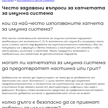
система
и
витамини и бета-глюкани
.
Често задавани въпроси за хапчетата
за имунна система
кои са най-често използваните хапчета
за имунна система?
Най-често използваните хапчета за имунна система съдържат
комбинации от витамини C, D, A, витамини от група B и минерали като
цинк и селен, често под формата на мултивитаминни комплекси. Все по-
популярни са и формули с бета-глюкани и екстракти от лечебни гъби
като рейши, шийтаке и майтаке. Някои продукти включват и
пробиотици или коластра за допълнителна подкрепа.
могат ли хапчетата за имунна система
да предотвратят настинка или грип?
Добавките не могат да гарантират, че няма да се разболеете от
настинка или грип. Витамин C и цинк могат леко да съкратят
продължителността и тежестта на симптомите, ако се приемат рано,
а витамин D да намали риска от респираторни инфекции при хора с
дефицит. Въпреки това основните средства за профилактика остават
ваксините, добрата хигиена и здравословният стил на живот.
колко дълго е безопасно да се приемат
добавки за имунитет?