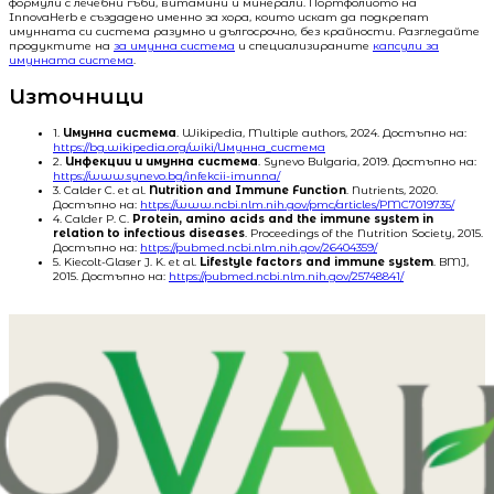
формули с лечебни гъби, витамини и минерали. Портфолиото на
InnovaHerb е създадено именно за хора, които искат да подкрепят
имунната си система разумно и дългосрочно, без крайности. Разгледайте
продуктите на
за имунна система
и специализираните
капсули за
имунната система
.
Източници
1.
Имунна система
. Wikipedia, Multiple authors, 2024. Достъпно на:
https://bg.wikipedia.org/wiki/Имунна_система
2.
Инфекции и имунна система
. Synevo Bulgaria, 2019. Достъпно на:
https://www.synevo.bg/infekcii-imunna/
3. Calder C. et al.
Nutrition and Immune Function
. Nutrients, 2020.
Достъпно на:
https://www.ncbi.nlm.nih.gov/pmc/articles/PMC7019735/
4. Calder P. C.
Protein, amino acids and the immune system in
relation to infectious diseases
. Proceedings of the Nutrition Society, 2015.
Достъпно на:
https://pubmed.ncbi.nlm.nih.gov/26404359/
5. Kiecolt-Glaser J. K. et al.
Lifestyle factors and immune system
. BMJ,
2015. Достъпно на:
https://pubmed.ncbi.nlm.nih.gov/25748841/