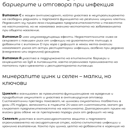
бариерите и отговора при инфекция
Витамин C
е мощен антиоксидант, който участва в неутрализирането
на свободни радикали и подпомага функцията на различни имунни клетки.
Редовният му прием леко съкращава продължителността и тежестта
на настинката, но не намалява значимо честотата на заболяванията
при общото население.
Витамин D
има имуномодулиращи ефекти. Недостатъчните нива се
свързват с повишен риск от инфекции на дихателните пътища, а
добавките с витамин D при хора с дефицит в някои мета-анализи
намаляват риска от остри респираторни инфекции, особено при редовно
(ежедневно или седмично) дозиране.
Витамин A
участва в поддържането на епителните бариери и
секрецията на IgA в лигавиците, което ограничава проникването на
патогени през чревната и респираторната лигавица.
минералите цинк и селен – малки, но
ключови
Цинкът
е есенциален за правилното функциониране на вродения и
придобития имунитет и участва в антивирусния отговор.
Систематични прегледи показват, че цинкови смукателни таблетки в
дози ≥75 mg/ден, започнати в първите 24 часа от симптомите, могат да
съкратят продължителността на настинката. Дългосрочният прием на
високи дози обаче не се препоръчва поради риск от дефицит на мед.
Селенът
участва в антиоксидантната защита и подпомага
ограничаването на оксидативния стрес, който съпътства инфекции и
хронично възпаление. Както при цинка, целта на добавките е корекция на