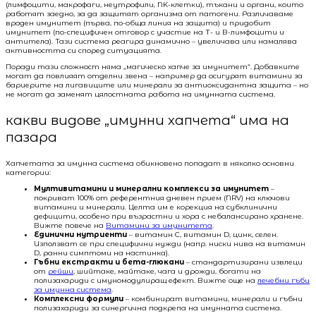
(лимфоцити, макрофаги, неутрофили, NK-клетки), тъкани и органи, които
работят заедно, за да защитят организма от патогени. Различаваме
вроден имунитет (първа, по-обща линия на защита) и придобит
имунитет (по-специфичен отговор с участие на Т- и В-лимфоцити и
антитела). Тази система реагира динамично – увеличава или намалява
активността си според ситуацията.
Поради тази сложност няма „магическо хапче за имунитет“. Добавките
могат да повлияят отделни звена – например да осигурят витамини за
бариерите на лигавиците или минерали за антиоксидантна защита – но
не могат да заменят цялостната работа на имунната система.
какви видове „имунни хапчета“ има на
пазара
Хапчетата за имунна система обикновено попадат в няколко основни
категории:
Мултивитамини и минерални комплекси за имунитет
–
покриват 100% от референтния дневен прием (NRV) на ключови
витамини и минерали. Целта им е корекция на субклинични
дефицити, особено при възрастни и хора с небалансирано хранене.
Вижте повече на
Витамини за имунитета
.
Единични нутриенти
– витамин C, витамин D, цинк, селен.
Използват се при специфични нужди (напр. ниски нива на витамин
D, ранни симптоми на настинка).
Гъбни екстракти и бета-глюкани
– стандартизирани извлеци
от
рейши
, шийтаке, майтаке, чага и дрожди, богати на
полизахариди с имуномодулиращ ефект. Вижте още на
лечебни гъби
за имунна система
.
Комплексни формули
– комбинират витамини, минерали и гъбни
полизахариди за синергична подкрепа на имунната система.