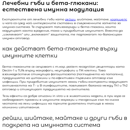
Лечебни гъби и бета-глюкани:
естествена имунна модулация
Екстрактите от лечебни гъби като
рейши
, шийтаке, майтаке,
кордицепс
и чага са сред най-интересните съставки в съвременните хапчета за
имунна система. Те съдържат полизахариди и бета-глюкани, които
модулират както вродения, така и придобития имунитет. Вместо да
„изключват“ или „включват“ защитата, те подпомагат по-балансиран
имунен отговор.
как действат бета-глюканите върху
имунните клетки
Бета-глюканите се свързват с т.нар. pattern recognition рецептори като
Dectin-1 и TLRs върху макрофаги, неутрофили и NK-клетки. Това
взаимодействие стимулира фагоцитозата (поглъщането на патогени),
продукцията на цитокини и по-ефективен първичен отговор към
инфекции. При придобития имунитет някои гъбни екстракти модулират
активността на Т- и В-лимфоцитите, повлияват баланса между Th1 и Th2
отговор и стимулират продукцията на антитела.
Тези ефекти са добре описани in vitro и в животински модели, а при хора се
наблюдават промени в имунните маркери и тенденция към по-ниска
честота на леки инфекции на горните дихателни пътища в някои
клинични изпитвания.
рейши, шийтаке, майтаке и други гъби в
подкрепа на имунната система