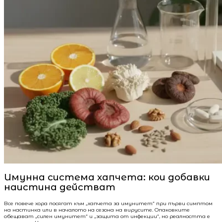
Имунна система хапчета: кои добавки
наистина действат
Все повече хора посягат към „хапчета за имунитет“ при първи симптом
на настинка или в началото на сезона на вирусите. Опаковките
обещават „силен имунитет“ и „защита от инфекции“, но реалността е