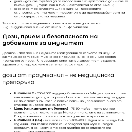
деца – дозите трябва да са съобразени с възрастта, а данните за
високи дози нутриенти и гъбни екстракти са ограничени;
хора след трансплантация на органи – изразените
имуностимуланти могат теоретично да противодействат на
имуносупресивната терапия.
Тази статия не е медицински съвет и не може да замести
индивидуалната оценка от лекар или фармацевт.
Дози, прием и безопасност на
добавките за имунитет
Дозите, използвани в научните изследвания за хапчета за имунна
система, дават ориентир какво е проучвано, но не са универсални
препоръки за прием. Индивидуалните нужди зависят от възраст,
здравен статус, хранене и съпътстваща терапия.
дози от проучвания – не медицинска
препоръка
Витамин C
– 200–2000 mg/ден, обикновено за 5–14 дни при настинка
или по-ниски дози дългосрочно. По-високи количества над 1–2 g/ден
не показват значително повече ползи, но увеличават риска от
стомашно-чревен дискомфорт.
Цинк (смукателни таблетки)
– 75–90 mg/ден като цинков
ацетат или глюконат за до 14 дни от началото на симптомите.
Продължителен прием на такива дози не се препоръчва.
Витамин D (D3)
– еквивалент на 400–4000 IU/ден за минимум 8–12
седмици. Най-голяма полза се наблюдава при хора с изходен
дефицит, а конкретната доза трябва да се определя от
медицински специалист.