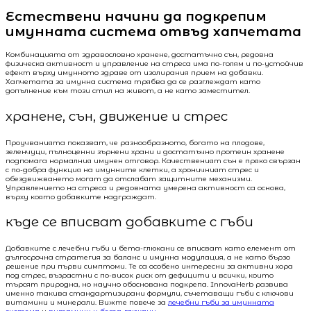
Естествени начини да подкрепим
имунната система отвъд хапчетата
Комбинацията от здравословно хранене, достатъчно сън, редовна
физическа активност и управление на стреса има по-голям и по-устойчив
ефект върху имунното здраве от изолирания прием на добавки.
Хапчетата за имунна система трябва да се разглеждат като
допълнение към този стил на живот, а не като заместител.
хранене, сън, движение и стрес
Проучванията показват, че разнообразното, богато на плодове,
зеленчуци, пълноценни зърнени храни и достатъчно протеин хранене
подпомага нормалния имунен отговор. Качественият сън е пряко свързан
с по-добра функция на имунните клетки, а хроничният стрес и
обездвижването могат да отслабят защитните механизми.
Управлението на стреса и редовната умерена активност са основа,
върху която добавките надграждат.
къде се вписват добавките с гъби
Добавките с лечебни гъби и бета-глюкани се вписват като елемент от
дългосрочна стратегия за баланс и имунна модулация, а не като бързо
решение при първи симптоми. Те са особено интересни за активни хора
под стрес, възрастни с по-висок риск от дефицити и всички, които
търсят природна, но научно обоснована подкрепа. InnovaHerb развива
именно такива стандартизирани формули, съчетаващи гъби с ключови
витамини и минерали. Вижте повече за
лечебни гъби за имунната