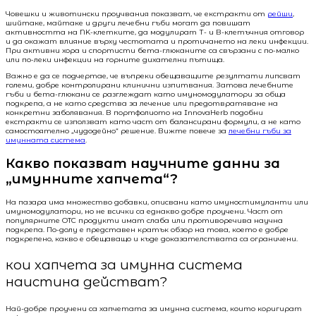
Човешки и животински проучвания показват, че екстракти от
рейши
,
шийтаке, майтаке и други лечебни гъби могат да повишат
активността на NK-клетките, да модулират Т- и В-клетъчния отговор
и да окажат влияние върху честотата и протичането на леки инфекции.
При активни хора и спортисти бета-глюканите са свързани с по-малко
или по-леки инфекции на горните дихателни пътища.
Важно е да се подчертае, че въпреки обещаващите резултати липсват
големи, добре контролирани клинични изпитвания. Затова лечебните
гъби и бета-глюкани се разглеждат като имуномодулатори за обща
подкрепа, а не като средства за лечение или предотвратяване на
конкретни заболявания. В портфолиото на InnovaHerb подобни
екстракти се използват като част от балансирани формули, а не като
самостоятелно „чудодейно“ решение. Вижте повече за
лечебни гъби за
имунната система
.
Какво показват научните данни за
„имунните хапчета“?
На пазара има множество добавки, описвани като имуностимуланти или
имуномодулатори, но не всички са еднакво добре проучени. Част от
популярните OTC продукти имат слаба или противоречива научна
подкрепа. По-долу е представен кратък обзор на това, което е добре
подкрепено, какво е обещаващо и къде доказателствата са ограничени.
кои хапчета за имунна система
наистина действат?
Най-добре проучени са хапчетата за имунна система, които коригират